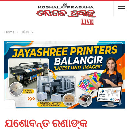
Home
ଓଡିଶା
ଯଶୋବନ୍ତ ରଣାଙ୍କ