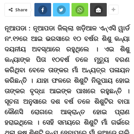
Share
ନୂଆପଡା : ନୂଆପଡା ଜିଲ୍ଲା ଖଡ଼ିଆଳ ଏନ୍‌ଏସି ୱାର୍ଡ
ନଂ.୧୨ରେ ଆଇ ଭରସାରେ ୧୦ ବର୍ଷର ଶିଶୁ କନ୍ୟା
ଦୟନୀୟ ଅବସ୍ଥାରେ ରହୁଥିଲେ । ଏଇ ଶିଶୁ
କନ୍ୟାଙ୍କ ପିତା ୧୦ବର୍ଷ ତଳେ ମୃତ୍ୟୁ ବରଣ
କରିଥିବା ବେଳେ ତାଙ୍କର ମାଁ ଅନ୍ୟତ୍ର ପଳାୟନ
କରିଛନ୍ତି । ଯାହା ଫଳରେ ଶିଶୁଟି ନିରୁପାୟ ହୋଇ
ତାଙ୍କର ବୃଦ୍ଧା ଆଇଙ୍କ ପାଖରେ ରହୁଛନ୍ତି ।
ସୂଚନା ଅନୁସାରେ ଦଶ ବର୍ଷ ତଳେ ଶିଶୁଟିର ବାପା
କୌଣସି ରୋଗରେ ଆକ୍ରାନ୍ତ ହୋଇ ପ୍ରାଣ
ହରାଇଥିଲେ । ସେହି ସମୟରେ ଶିଶୁଟି ମାଁ ଗର୍ଭରେ
ଥିଲା କ୍ଷ ଶିଶୁଟି ଜନ୍ମ ହେବାପରେ ମାଁ କୁଆଡେ ଚାଲି