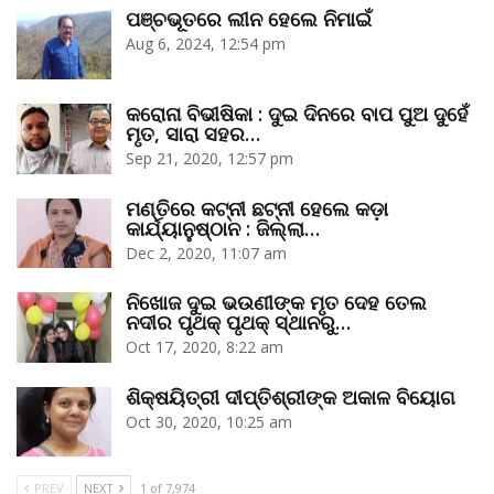
ପଞ୍ଚଭୂତରେ ଲୀନ ହେଲେ ନିମାଇଁ
Aug 6, 2024, 12:54 pm
କରୋନା ବିଭୀଷିକା : ଦୁଇ ଦିନରେ ବାପ ପୁଅ ଦୁହେଁ
ମୃତ, ସାରା ସହର…
Sep 21, 2020, 12:57 pm
ମଣ୍ତିରେ କଟ୍‌ନୀ ଛଟ୍‌ନୀ ହେଲେ କଡ଼ା
କାର୍ଯ୍ୟାନୁଷ୍ଠାନ : ଜିଲ୍ଲା…
Dec 2, 2020, 11:07 am
ନିଖୋଜ ଦୁଇ ଭଉଣୀଙ୍କ ମୃତ ଦେହ ତେଲ
ନଦୀର ପୃଥକ୍‌ ପୃଥକ୍‌ ସ୍ଥାନରୁ…
Oct 17, 2020, 8:22 am
ଶିକ୍ଷୟିତ୍ରୀ ଦୀପ୍ତିଶ୍ରୀଙ୍କ ଅକାଳ ବିୟୋଗ
Oct 30, 2020, 10:25 am
PREV
NEXT
1 of 7,974