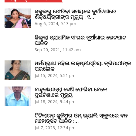
ସ୍କୁଲରୁ ଫେରିବା ସମୟରେ ଦୁର୍ଘଟଣାରେ
ଶିକ୍ଷୟିତ୍ରୀଙ୍କ ମୃତ୍ୟୁ : ୧…
Aug 6, 2024, 9:13 pm
ଜିଲ୍ଲା ପ୍ରାଥମିକ ସଂଘର ନୂଆଁଖାଇ ଭେଟଘାଟ
ପାଳିତ
Sep 20, 2021, 11:42 am
ଧର୍ମପ୍ରାଣା ମହିଳା ଲକ୍ଷ୍ମୀପ୍ରିୟା ତ୍ରିପାଠୀଙ୍କ
ପରଲୋକ
Jul 15, 2024, 5:51 pm
ବାହୁଡ଼ାଯାତ୍ରା ଦେଖି ଫେରିବା ବେଳେ
ଦୁର୍ଘଟଣାରେ ମୃତ୍ୟୁ
Jul 18, 2024, 9:44 pm
ଟିଟିଲାଗଡ଼ ଜୁନିଅର ଓମ୍‌ ଭ୍ୟାଲି ସ୍କୁଲରେ ବନ
ମହୋତ୍ସବ ପାଳିତ :…
Jul 7, 2023, 12:34 pm