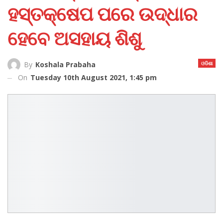
ହସ୍ତକ୍ଷେପ ପରେ ଉଦ୍ଧାର
ହେବେ ଅସହାୟ ଶିଶୁ
ଓଡିଶା
By
Koshala Prabaha
On
Tuesday 10th August 2021, 1:45 pm