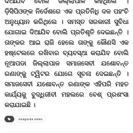
ଦିଆଯିବ ବୋଲି ଜିଲ୍ଲାପାଳ କହିଥିଲେ ।
ଡ଼ିସିପିଓଙ୍କ ନିର୍ଦେଶରେ ଏକ ପ୍ରତିନିଧି ଦଳ ପହଂଚି
ଅନୁଧ୍ୟାନ କରିଥିଲେ । ସମସ୍ତ ସରକାରୀ ସୁବିଧା
ଯୋଗାଇ ଦିଆଯିବ ବୋଲି ପ୍ରତିଶୃତି ଦେଇଛନ୍ତି ।
ତାଙ୍କର ଆଇ ରାଜି ହେଲେ ତାଙ୍କୁ କୌଣସି ଏକ
ହଷ୍ଟେଲରେ ରଖିବାର ବ୍ୟବସ୍ଥା କରାଯିବ ବୋଲି
ନୂଆପଡା ଜିଲ୍ଲାପାଳ ସମାଜସେବୀ ଯଶୋବନ୍ତ
ରଣାଙ୍କୁ ଟ୍ୱିଟର ଯୋଗେ ସୂଚନା ଦେଇଛନ୍ତି ।
ସମାଜସେବୀ ଯଶୋବନ୍ତ ରଣାଙ୍କ ଏହିପରି ମହତ
କାର୍ଯ୍ୟକୁ ବୁଦ୍ଧିଜୀବୀ ମହଲରେ ବେଶ୍‌ ପ୍ରଶଂସା
କରାଯାଇଛି ।
nuapada news