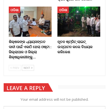
ଓଡିଶା
ଓଡିଶା
ଶିକ୍ଷକଙ୍କ ନ୍ୟାୟସଙ୍ଗତ
ନୂତନ ଷ୍ଟ୍ରିଟ୍ ଲାଇଟ୍‌
ଦାବୀ ପାଇଁ ଏକାଠି ହେଲା ଓଷ୍ଟା :
ଉଦ୍‌ଘାଟନ କଲେ ବିଧାୟକ
ଜିଲ୍ଲାପାଳ ଓ ଜିଲ୍ଲା
କଳିକେଶ
ଶିକ୍ଷାଧିକାରୀଙ୍କୁ…
PREV
NEXT
LEAVE A REPLY
Your email address will not be published.