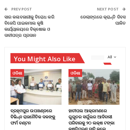
PREV POST
NEXT POST
ସାର କଳାବଜାରୀକୁ ବିରୋଧ କରି
ଡେଲାଙ୍ଗରେ କ୍ରାନ୍ତି ଦିବସ
ବିଜେପି ପାଇକମାଲ କୃଷି
ପାଳିତ
କାର୍ଯ୍ୟାଳୟରେ ବିକ୍ଷୋଭ ଓ
ଦାବୀପତ୍ର ପ୍ରଦାନ
You Might Also Like
All
ଓଡିଶା
ଓଡିଶା
ବ୍ରହ୍ମପୁର ଉପଖଣ୍ଡରେ
ହାତୀପଲ ଆକ୍ରମଣରେ
ବିଭିନ୍ନ ରାଜନୈତିକ ଦଳଙ୍କୁ
ଗୁରୁତର ସର୍ଗୁଲର ଆଦିବାସୀ
ଫର୍ମ ବଣ୍ଟନ
ପରିବାରକୁ ୨୦ ଲକ୍ଷ ଟଙ୍କା
କ୍ଷତିପୂରଣ ଦାବି କଲେ…