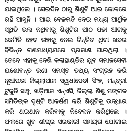
ଯାଇଥିଲେ । ସେଇଦିନ ଠାରୁ ଶିଶୁଟି ଆଇ କୋଳରେ
ରହି ଆସୁଛି । ଆଇ ବେଳମତି ଦେଇ ମଧ୍ୟ ଆର୍ଥିକ
ସ୍ଥିତି ଭଲ ନଥିବାରୁ ଶିଶୁଟିର ପାଠ ପଢା ଆଗକୁ
କେମିତି ହେବ ତାହାକୁ ନେଇ ଚିନ୍ତିତ ଥିବା ଖବର
ବିଭିନ୍ନ ଗଣମାଧ୍ୟମରେ ପ୍ରକାଶ ପାଇଥିଲା ।
ତେବେ ଏହାକୁ ଦେଖି କଳାହାଣ୍ଡିର ଯୁବ ସମାଜସେବୀ
ଯଶୋବନ୍ତ ରଣା ସମସ୍ତ ତଥ୍ୟ ସଂଗ୍ରହ କରି
ନୂଆପଡା ଜିଲ୍ଲାପାଳ ସ୍ୱଧାଦେବୀ ସିଂହ, ମନ୍ତ୍ରୀ
ଟୁକୁନି ସାହୁ, ଖଡ଼ିଆଳ ଏନ୍‌ଏସି, ଜିଲ୍ଲା ଶିଶୁ ମଙ୍ଗଳ
ସମିତିଙ୍କ ଦୃଷ୍ଟି ଆକର୍ଷଣ କରି ଶିଶୁଟିକୁ ଉଦ୍ଧାର
କରି ଥଇଥାନ କରିବାକୁ ନିବେଦନ କରିଥିଲେ ।
ଫଳରେ ଖୁବ ଶୀଘ୍ର ସରକାରୀ ସହାୟତା ଯୋଗାଇ