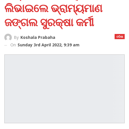
ଲିଭାଇଲେ ଭ୍ରାମ୍ୟମାଣ
ଜଙ୍ଗଲ ସୁରକ୍ଷା କର୍ମୀ
ଓଡିଶା
By
Koshala Prabaha
On
Sunday 3rd April 2022, 9:39 am