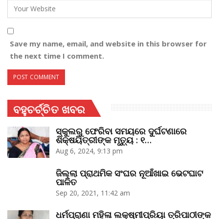
Save my name, email, and website in this browser for
the next time I comment.
ବହୁଚର୍ଚ୍ଚିତ ଖବର
ସ୍କୁଲରୁ ଫେରିବା ସମୟରେ ଦୁର୍ଘଟଣାରେ
ଶିକ୍ଷୟିତ୍ରୀଙ୍କ ମୃତ୍ୟୁ : ୧…
Aug 6, 2024, 9:13 pm
ଜିଲ୍ଲା ପ୍ରାଥମିକ ସଂଘର ନୂଆଁଖାଇ ଭେଟଘାଟ
ପାଳିତ
Sep 20, 2021, 11:42 am
ଧର୍ମପ୍ରାଣା ମହିଳା ଲକ୍ଷ୍ମୀପ୍ରିୟା ତ୍ରିପାଠୀଙ୍କ