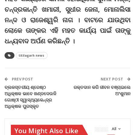
ଚନ୍ଦ୍ରକାନ୍ତି ଖମାରୀ, ସୁଧୀର ଜେନା, ମୋନାଲିସା
ନନ୍ଦ ଓ ରାଜେଶ୍ୱରି ନାଗ । ବାଟରେ ଯାଉଥିବା
ଲୋକେ ତାଙ୍କର ଏହି ମହତ କାର୍ଯ୍ୟ ପାଇଁ ତାଙ୍କୁ
ଧନ୍ୟବାଦ ଅର୍ପଣ କରିଛନ୍ତି ।
titilagarh news
PREV POST
NEXT POST
ବ୍ଲକସ୍ତରୀୟ ଶ୍ରେଷ୍ଠ
ରକ୍ତଦାନ କରି ଜୀବନ ବଞ୍ଚାଇଲେ
ଅଧିକ୍ଷକ ଭାବେ ଖଣ୍ଡଦେଉଳି
ଅଂଶୁମାନ
ଗୋଷ୍ଠୀ ସ୍ୱାସ୍ଥ୍ୟକେନ୍ଦ୍ର
ଅଧିକ୍ଷକ ପୁରସ୍କୃତ
You Might Also Like
All