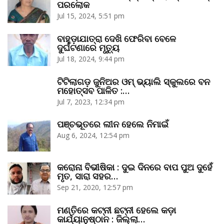
ପରଲୋକ
Jul 15, 2024, 5:51 pm
ବାହୁଡ଼ାଯାତ୍ରା ଦେଖି ଫେରିବା ବେଳେ
ଦୁର୍ଘଟଣାରେ ମୃତ୍ୟୁ
Jul 18, 2024, 9:44 pm
ଟିଟିଲାଗଡ଼ ଜୁନିଅର ଓମ୍‌ ଭ୍ୟାଲି ସ୍କୁଲରେ ବନ
ମହୋତ୍ସବ ପାଳିତ :…
Jul 7, 2023, 12:34 pm
ପଞ୍ଚଭୂତରେ ଲୀନ ହେଲେ ନିମାଇଁ
Aug 6, 2024, 12:54 pm
କରୋନା ବିଭୀଷିକା : ଦୁଇ ଦିନରେ ବାପ ପୁଅ ଦୁହେଁ
ମୃତ, ସାରା ସହର…
Sep 21, 2020, 12:57 pm
ମଣ୍ତିରେ କଟ୍‌ନୀ ଛଟ୍‌ନୀ ହେଲେ କଡ଼ା
କାର୍ଯ୍ୟାନୁଷ୍ଠାନ : ଜିଲ୍ଲା…