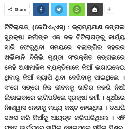
Share
ଟିଟିଲାଗଡ, (କେପିଏନ୍‌ଏସ୍‌) : ଭ୍ରାମ୍ୟମାଣ ଜଙ୍ଗଲ
ସୁରକ୍ଷା କର୍ମୀଙ୍କ ଏକ ଦଳ ଟିଟିଲାଗଡ଼ରୁ କାର୍ଯ୍ୟ
ସାରି ଫେରୁଥିବା ସମୟରେ ବଲାଙ୍ଗିର ସହରର
ଖର୍ଲିକାନି ବିଜିଲି ମୁଣ୍ଡା ସଂରକ୍ଷିତ ଜଙ୍ଗଲରେ
କେହି ଅସାମାଜିକ ବ୍ୟକ୍ତିମାନେ ନିଆଁ ଲଗାଇଦେଇ
ଥିବାରୁ ନିଆଁ ବ୍ୟାପି ଥିବା ଦେଖିବାକୁ ପାଇଥିଲେ ।
ସଂଗେ ସଙ୍ଗେ ନିଜ ଜୀବନକୁ ଖାତିର ନକରି ନିଆଁ
ଲିଭାଇବାରେ ଲାଗିପଡିଲେ ସୂରକ୍ଷା କର୍ମୀ । ଧୂଆଁରେ
ନିଃଶ୍ୱାସ ନେବାକୁ ମଧ୍ୟ କଷ୍ଟ ହେଉଥିଲା । ତଥାପି
ସାହସ କରି ନିଆଁକୁ ଆୟତ୍ତ କରିପାରିଥିଲେ । ଏହି
ମହତ କାର୍ଯ୍ୟରେ ସାମିଲ ହୋଇଥିଲେ ସୁନିଲ ମିଶ୍ର,