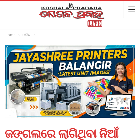
Home
ଓଡିଶା
ଜଙ୍ଗଲରେ ଲାଗିଥିବା ନିଆଁ