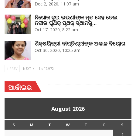
Dec 2, 2020, 11:07 am
ନିଖୋଜ ଦୁଇ ଭଉଣୀଙ୍କ ମୃତ ଦେହ ତେଲ
ନଦୀର ପୃଥକ୍‌ ପୃଥକ୍‌ ସ୍ଥାନରୁ…
Oct 17, 2020, 8:22 am
ଶିକ୍ଷୟିତ୍ରୀ ଦୀପ୍ତିଶ୍ରୀଙ୍କ ଅକାଳ ବିୟୋଗ
Oct 30, 2020, 10:25 am
PREV
NEXT
1 of 7,972
ଆର୍କାଇଭ
August 2026
S
M
T
W
T
F
S
1