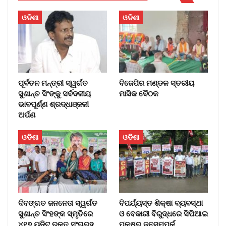
ଓଡିଶା
ଓଡିଶା
ପୂର୍ବତନ ମନ୍ତ୍ରୀ ସ୍ୱର୍ଗତ
ବିଜେପିର ମଣ୍ଡଳ ସ୍ତରୀୟ
ସୁଶାନ୍ତ ସିଂଙ୍କୁ ସର୍ବଦଳୀୟ
ମାସିକ ବୈଠକ
ଭାବପୂର୍ଣ୍ଣ ଶ୍ରଦ୍ଧାଞ୍ଜଳୀ
ଅର୍ପଣ
ଓଡିଶା
ଓଡିଶା
ଦିବଙ୍ଗତ ଜନନେତା ସ୍ୱର୍ଗତ
ବିପର୍ଯ୍ୟସ୍ତ ଶିକ୍ଷା ବ୍ୟବସ୍ଥା
ସୁଶାନ୍ତ ସିଂହଙ୍କ ସ୍ମୃତିରେ
ଓ ବେକାରୀ ବିରୁଦ୍ଧରେ ସିପିଆଇ
୪୧୭ ୟୁନିଟ୍ ରକ୍ତ ସଂଗ୍ରହ
ପକ୍ଷରୁ ଜନସମ୍ପର୍କ