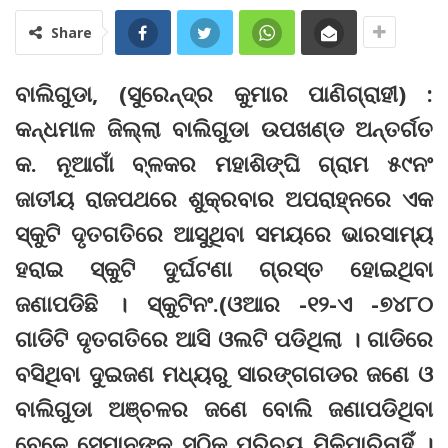
Share
ବାଲିଗୁଡା, (ସୁରେନ୍ଦ୍ର କୁମାର ପାଣିଗ୍ରାହୀ) :
କନ୍ଧମାଳ ଜିଲ୍ଲା ବାଲିଗୁଡା ଉପଖଣ୍ଡ ଅନ୍ତର୍ଗତ
କ. ନୂଆଗାଁ ବ୍ଳକର ମହାଶିଙ୍ଘି ଗ୍ରାମ ୫୯ନଂ
ଜାତୀୟ ରାଜପଥରେ ଶୁକ୍ରବାର ଅପରାହ୍ନରେ ଏକ
ସ୍କୁଟି ଦୃତଗତିରେ ଆସୁଥିବା ସମୟରେ ଭାରସାମ୍ୟ
ହରାଇ ସ୍କୁଟି ଦୁର୍ଘଟଣା ଗ୍ରସ୍ତ ହୋଇଥିବା
ଜଣାପଡିଛି । ସ୍କୁଟିନଂ.(ଓଆର -୧୨-ଏ -୭୪୮୦
ଗାଡିଟି ଦୃତଗତିରେ ଆସି ଓଲଟି ପଡିଥିଲା । ଗାଡିରେ
ବସିଥିବା ଦୁଇଜଣ ମଧ୍ୟରୁ ସାରଙ୍ଗଗଡର ଜଣେ ଓ
ବାଲିଗୁଡା ଅଞ୍ଚଳର ଜଣେ ବୋଲି ଜଣାପଡିଥିବା
ବେଳେ ସେମାନଙ୍କ ସଠିକ ପରିଚୟ ମିଳିପାରିନାହିଁ ।