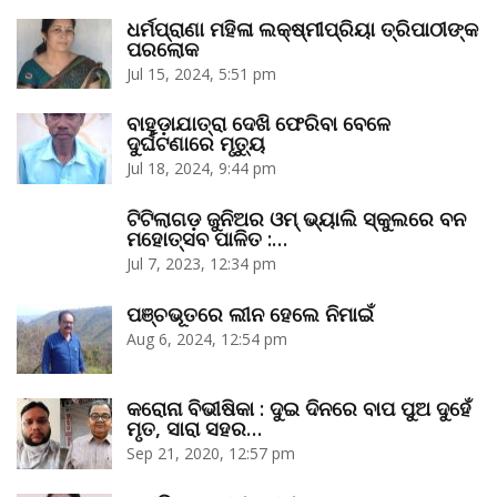
ଧର୍ମପ୍ରାଣା ମହିଳା ଲକ୍ଷ୍ମୀପ୍ରିୟା ତ୍ରିପାଠୀଙ୍କ
ପରଲୋକ
Jul 15, 2024, 5:51 pm
ବାହୁଡ଼ାଯାତ୍ରା ଦେଖି ଫେରିବା ବେଳେ
ଦୁର୍ଘଟଣାରେ ମୃତ୍ୟୁ
Jul 18, 2024, 9:44 pm
ଟିଟିଲାଗଡ଼ ଜୁନିଅର ଓମ୍‌ ଭ୍ୟାଲି ସ୍କୁଲରେ ବନ
ମହୋତ୍ସବ ପାଳିତ :…
Jul 7, 2023, 12:34 pm
ପଞ୍ଚଭୂତରେ ଲୀନ ହେଲେ ନିମାଇଁ
Aug 6, 2024, 12:54 pm
କରୋନା ବିଭୀଷିକା : ଦୁଇ ଦିନରେ ବାପ ପୁଅ ଦୁହେଁ
ମୃତ, ସାରା ସହର…
Sep 21, 2020, 12:57 pm