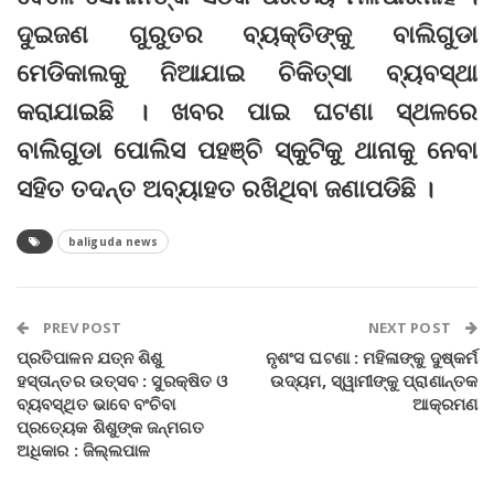
ଦୁଇଜଣ ଗୁରୁତର ବ୍ୟକ୍ତିଙ୍କୁ ବାଲିଗୁଡା
ମେଡିକାଲକୁ ନିଆଯାଇ ଚିକିତ୍ସା ବ୍ୟବସ୍ଥା
କରାଯାଇଛି । ଖବର ପାଇ ଘଟଣା ସ୍ଥଳରେ
ବାଲିଗୁଡା ପୋଲିସ ପହଞ୍ଚି ସ୍କୁଟିକୁ ଥାନାକୁ ନେବା
ସହିତ ତଦନ୍ତ ଅବ୍ୟାହତ ରଖିଥିବା ଜଣାପଡିଛି ।
baliguda news
PREV POST
NEXT POST
ପ୍ରତିପାଳନ ଯତ୍ନ ଶିଶୁ
ନୃଶଂସ ଘଟଣା : ମହିଳାଙ୍କୁ ଦୁଷ୍କର୍ମ
ହସ୍ତାନ୍ତର ଉତ୍ସବ : ସୁରକ୍ଷିତ ଓ
ଉଦ୍ୟମ, ସ୍ୱାମୀଙ୍କୁ ପ୍ରାଣାନ୍ତକ
ବ୍ୟବସ୍ଥିତ ଭାବେ ବଂଚିବା
ଆକ୍ରମଣ
ପ୍ରତ୍ୟେକ ଶିଶୁଙ୍କ ଜନ୍ମଗତ
ଅଧିକାର : ଜିଲ୍ଲପାଳ