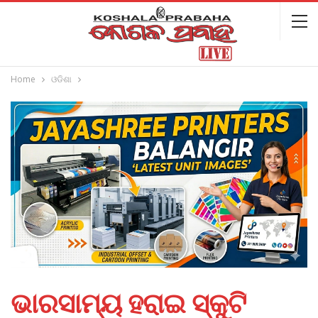
Home
ଓଡିଶା
ଭାରସାମ୍ୟ ହରାଇ ସ୍କୁଟି