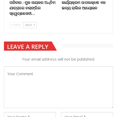
ପରିବାର : ମୁକ ନାୟକର ଅନ୍ତିମ
କାର୍ଯ୍ୟକ୍ରମ ଉପଲକ୍ଷେ ଏକ
ଯାତ୍ରାରେ ବଲାଙ୍ଗିର
ଭବ୍ୟ ରାଲିର ଆୟୋଜନ
ସ୍ୱେଚ୍ଛାସେବୀ…
PREV
NEXT
LEAVE A REPLY
Your email address will not be published.