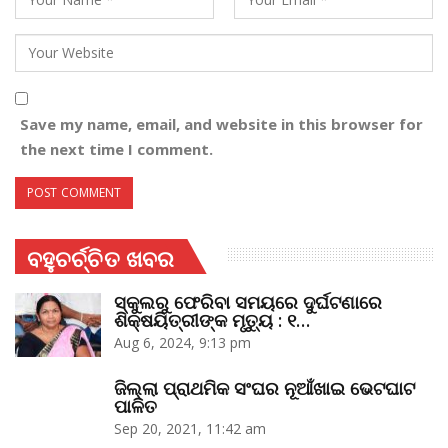
Save my name, email, and website in this browser for
the next time I comment.
ବହୁଚର୍ଚ୍ଚିତ ଖବର
ସ୍କୁଲରୁ ଫେରିବା ସମୟରେ ଦୁର୍ଘଟଣାରେ
ଶିକ୍ଷୟିତ୍ରୀଙ୍କ ମୃତ୍ୟୁ : ୧…
Aug 6, 2024, 9:13 pm
ଜିଲ୍ଲା ପ୍ରାଥମିକ ସଂଘର ନୂଆଁଖାଇ ଭେଟଘାଟ
ପାଳିତ
Sep 20, 2021, 11:42 am