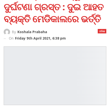
ଦୁର୍ଘଟଣା ଗ୍ରସ୍ତ : ଦୁଇ ଆହତ
ବ୍ୟକ୍ତି ମେଡିକାଲରେ ଭ‌ର୍ତ୍ତି
ଓଡିଶା
By
Koshala Prabaha
On
Friday 9th April 2021, 6:38 pm