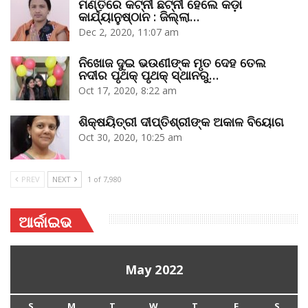
ମଣ୍ତିରେ କଟ୍‌ନୀ ଛଟ୍‌ନୀ ହେଲେ କଡ଼ା
କାର୍ଯ୍ୟାନୁଷ୍ଠାନ : ଜିଲ୍ଲା…
Dec 2, 2020, 11:07 am
ନିଖୋଜ ଦୁଇ ଭଉଣୀଙ୍କ ମୃତ ଦେହ ତେଲ
ନଦୀର ପୃଥକ୍‌ ପୃଥକ୍‌ ସ୍ଥାନରୁ…
Oct 17, 2020, 8:22 am
ଶିକ୍ଷୟିତ୍ରୀ ଦୀପ୍ତିଶ୍ରୀଙ୍କ ଅକାଳ ବିୟୋଗ
Oct 30, 2020, 10:25 am
PREV
NEXT
1 of 7,980
ଆର୍କାଇଭ
May 2022
S
M
T
W
T
F
S