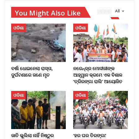
You Might Also Like
All
ଓଡିଶା
ଓଡିଶା
ବର୍ଷା ଧୋଇନେଲା ରାସ୍ତା,
ନରେନ୍ଦ୍ର ମୋଦୀଜୀଙ୍କ
ଦୁର୍ଘଟଣାରେ ଜଣେ ମୃତ
ଆହ୍ୱାନ କ୍ରମେ ଏକ ବିଶାଳ
‘ତ୍ରିରଙ୍ଗା ରାଲି’ ଆୟୋଜିତ
ଓଡିଶା
ଓଡିଶା
​ଜାତି ଭୁଲିଲା ନାହିଁ ନିଷ୍ଠୁର
‘ହର ଘର ତିରଙ୍ଗା’