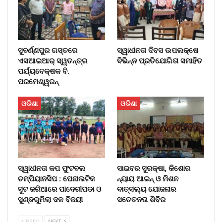
ସୁବର୍ଣ୍ଣପୁର ଗସ୍ତରେ
ସ୍ୱାଧୀନତା ଦିବସ ଉପଲକ୍ଷେ
ଏସଆଇଆର୍ ସ୍ୱତନ୍ତ୍ର
ବିଭିନ୍ନ ପ୍ରତିଯୋଗିତା ସମାହିତ
ପର୍ଯ୍ୟବେକ୍ଷକ ବି.
ପରମେଶ୍ୱରନ୍
ଓଡିଶା
ଓଡିଶା
ସ୍ୱାଧୀନତା କପ ଫୁଟବଲ
ସାଇବର ସୁରକ୍ଷା, କିଶୋର
ଚମ୍ପିୟାନସିପ : ପେନାଲଟିକ
ନ୍ୟାୟ ଆଇନ୍ ଓ ମିଶନ
ସୁଟ ଜରିଆରେ ପାଦେରୀପଡା ଓ
ବାତ୍ସଲ୍ୟ ଯୋଜନାର
ସୁଣ୍ଡରୁମିଲା ଦଳ ବିଜୟୀ
ସଚେତନତା ଶିବିର
PREV
NEXT