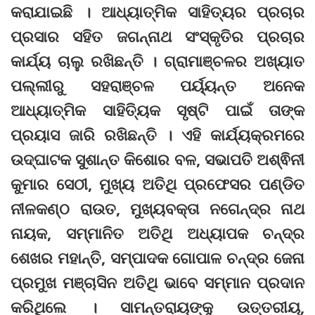
କରାଯାଇଛି । ଆଧ୍ୟାତ୍ମିକ ସାହିତ୍ୟର ପ୍ରଚାର
ପ୍ରସାର ସହିତ ଜଗନ୍ନାଥ ସଂସ୍କୃତିର ପ୍ରଚାର
କାର୍ଯ୍ୟ ଚାଲୁ ରଖିଛନ୍ତି । ଗ୍ରାମାଞ୍ଚଳର ଅଖ୍ୟାତ
ପଲ୍ଲୀରୁ ସହରାଞ୍ଚଳ ପର୍ୟ୍ୟନ୍ତ ଅନେକ
ଆଧ୍ୟାତ୍ମିକ ସାହିତ୍ୟିକ ସୃଷ୍ଟି ପାଇଁ ତାଙ୍କ
ପ୍ରୟାସ ଜାରି ରଖିଛନ୍ତି । ଏହି କାର୍ଯ୍ୟକ୍ରମରେ
ଉଦ୍‌ଘାଟକ ସୁଶାନ୍ତ କିଶୋର ବଳ, ସଭାପତି ଅଶ୍ଵିନୀ
କୁମାର ସେଠୀ, ମୁଖ୍ୟ ଅତିଥି ପ୍ରଫେସର ପଣ୍ଡିତ
ନୀଳକଣ୍ଠ ରାଉତ, ମୁଖ୍ୟବକ୍ତା ନଗେନ୍ଦ୍ର ନାଥ
ନାୟକ, ସମ୍ମାନିତ ଅତିଥି ଅଧ୍ୟାପକ ଚନ୍ଦ୍ର
ଶେଖର ମହାନ୍ତି, ସମ୍ପାଦକ ଗୋପାଳ ଚନ୍ଦ୍ର ଜେନା
ପ୍ରମୁଖ ମଞ୍ଚାସିନ ଅତିଥି ଭାବେ ସମ୍ମାନ ପ୍ରଦାନ
କରିଥିଲେ । ସାମନ୍ତରାୟଙ୍କୁ ଉତ୍ତରୀୟ,