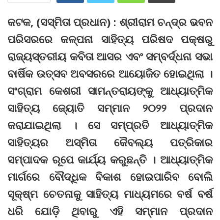
କଟକ, (ସସ୍ମିତା ପ୍ରଧାନ) : ଶ୍ରୀରାମ ଚନ୍ଦ୍ର ଭବନ
ପରିସରରେ କଳ୍ପନା ସାହିତ୍ୟ ପରିଷଦ ପକ୍ଷରୁ
ରାଜ୍ୟସ୍ତରୀୟ କବିତା ଆସର ଏବଂ ସମ୍ବର୍ଦ୍ଧନା ସଭା
ବାର୍ଷିକ ଉତ୍ସବ ଅବସରରେ ଆୟୋଜିତ ହୋଇଥିଲା ।
ସଂଗ୍ରାମ କେଶରୀ ସାମନ୍ତରାୟଙ୍କୁ ଆଧ୍ୟାତ୍ମିକ
ସାହିତ୍ୟ ଜ୍ୟୋତି ସମ୍ମାନ ୨୦୨୨ ପ୍ରଦାନ
କରାଯାଇଥିଲା । ସେ ସମ୍ପ୍ରତି ଆଧ୍ୟାତ୍ମିକ
ସାହିତ୍ୟର ଅସ୍ମିତା କୈବଲ୍ୟ ପତ୍ରିକାର
ସମ୍ପାଦକ ରୂପେ କାର୍ଯ୍ୟ କରୁଛନ୍ତି । ଆଧ୍ୟାତ୍ମିକ
ମାର୍ଗରେ ବୌଦ୍ଧିକ ବିକାଶ ହୋଇପାରିବ ବୋଲି
ସୂକ୍ଷ୍ମ ଚେତନାକୁ ସାହିତ୍ୟ ମାଧ୍ୟମରେ ବର୍ଷ ବର୍ଷ
ଧରି ଯୋଡ଼ି ଥିବାରୁ ଏହି ସମ୍ମାନ ପ୍ରଦାନ