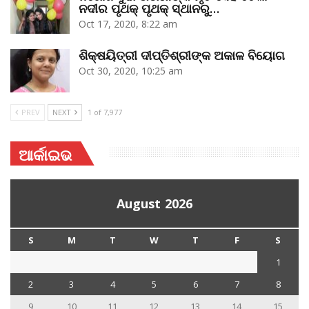
ନଦୀର ପୃଥକ୍‌ ପୃଥକ୍‌ ସ୍ଥାନରୁ…
Oct 17, 2020, 8:22 am
ଶିକ୍ଷୟିତ୍ରୀ ଦୀପ୍ତିଶ୍ରୀଙ୍କ ଅକାଳ ବିୟୋଗ
Oct 30, 2020, 10:25 am
PREV
NEXT
1 of 7,977
ଆର୍କାଇଭ
August 2026
S
M
T
W
T
F
S
1
2
3
4
5
6
7
8
9
10
11
12
13
14
15