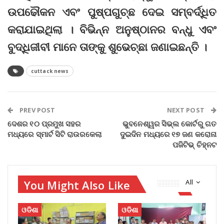
ଉପଢୌକନ ଏବଂ ପୁଷ୍ପଗୁଚ୍ଛ ଦେଇ ସମ୍ବର୍ଦ୍ଧିତ
କରାଯାଇଥିଲା । ବିଭିନ୍ନ ଅନୁଷ୍ଠାନର ବନ୍ଧୁ ଏବଂ
ବୁଦ୍ଧିଜୀବୀ ମାନେ ତାଙ୍କୁ ଶୁଭେଚ୍ଛା ଜଣାଇଛନ୍ତି ।
cuttack news
PREV POST
NEXT POST
ଦେଶର ୧୦ ପ୍ରମୁଖ ସହର
ଭୁବନେଶ୍ୱର ସିଭ୍‌ଲ କୋର୍ଟରୁ ଗତ
ମଧ୍ୟରେ ସ୍ମାର୍ଟ ସିଟି ରାଉରକେଲା
ଦୁଇଦିନ ମଧ୍ୟରେ ୧୭ ଜଣ କରୋନା
ପଜିଟିଭ୍‌ ଚିହ୍ନଟ
You Might Also Like
All
ଓଡିଶା
ଓଡିଶା