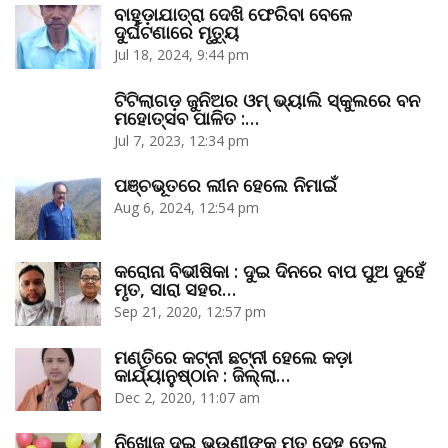
ବାହୁଡ଼ାଯାତ୍ରା ଦେଖି ଫେରିବା ବେଳେ
ଦୁର୍ଘଟଣାରେ ମୃତ୍ୟୁ
Jul 18, 2024, 9:44 pm
ଟିଟିଲାଗଡ଼ ଜୁନିଅର ଓମ୍‌ ଭ୍ୟାଲି ସ୍କୁଲରେ ବନ
ମହୋତ୍ସବ ପାଳିତ :…
Jul 7, 2023, 12:34 pm
ପଞ୍ଚଭୂତରେ ଲୀନ ହେଲେ ନିମାଇଁ
Aug 6, 2024, 12:54 pm
କରୋନା ବିଭୀଷିକା : ଦୁଇ ଦିନରେ ବାପ ପୁଅ ଦୁହେଁ
ମୃତ, ସାରା ସହର…
Sep 21, 2020, 12:57 pm
ମଣ୍ତିରେ କଟ୍‌ନୀ ଛଟ୍‌ନୀ ହେଲେ କଡ଼ା
କାର୍ଯ୍ୟାନୁଷ୍ଠାନ : ଜିଲ୍ଲା…
Dec 2, 2020, 11:07 am
ନିଖୋଜ ଦୁଇ ଭଉଣୀଙ୍କ ମୃତ ଦେହ ତେଲ