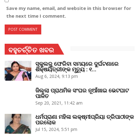
Save my name, email, and website in this browser for
the next time I comment.
ବହୁଚର୍ଚ୍ଚିତ ଖବର
ସ୍କୁଲରୁ ଫେରିବା ସମୟରେ ଦୁର୍ଘଟଣାରେ
ଶିକ୍ଷୟିତ୍ରୀଙ୍କ ମୃତ୍ୟୁ : ୧…
Aug 6, 2024, 9:13 pm
ଜିଲ୍ଲା ପ୍ରାଥମିକ ସଂଘର ନୂଆଁଖାଇ ଭେଟଘାଟ
ପାଳିତ
Sep 20, 2021, 11:42 am
ଧର୍ମପ୍ରାଣା ମହିଳା ଲକ୍ଷ୍ମୀପ୍ରିୟା ତ୍ରିପାଠୀଙ୍କ
ପରଲୋକ
Jul 15, 2024, 5:51 pm