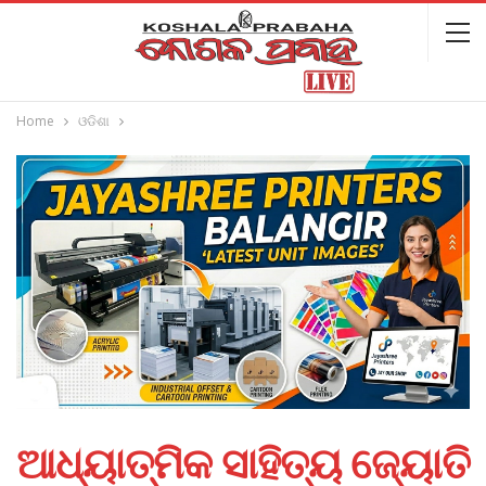
Home
ଓଡିଶା
ଆଧ୍ୟାତ୍ମିକ ସାହିତ୍ୟ ଜ୍ୟୋତି