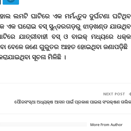
ାଲ ଲମଟି ଘାଟିରେ ଏକ ମର୍ମନ୍ତୁଦ ଦୁର୍ଘଟଣା ଘଟିଥିବ
ାମକ ଏକ ଘରୋଇ ବସ୍‌ ସୁନ୍ଦରଗଡ଼ରୁ ଝାଡ଼ଖଣ୍ଡ ଯାଉଥିବ
ରେ ଯାତ୍ରୀବାହୀ ବସ୍‌ ଓ ବାଇକ୍‌ ମଧ୍ୟରେ ଧକ୍କ
ବା ବେଳେ ଜଣେ ଗୁରୁତର ଆହତ ହୋଇଥିବା ଜଣାପଡ଼ିଛି 
ରାଯାଇଥିବା ସୂଚନା ମିଳିଛି ।
NEXT POST
ପୌରସଂସ୍ଥା ଅଧ୍ୟକ୍ଷ ଆସନ ପାଇଁ ପ୍ରକାଶ ପାଇଲା ସଂରକ୍ଷଣ ତାଲିକ
More From Author