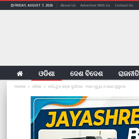
About Us
Advertise With Us
Contact Us
FRIDAY, AUGUST 7, 2026
ଓଡିଶା
ଦେଶ ବିଦେଶ
ରାଜନୀତ
Home
ଓଡିଶା
ମର୍ମନ୍ତୁଦ ସଡ଼କ ଦୁର୍ଘଟଣା : ୨ଜଣ ମୃତ୍ୟୁ ଓ ଜଣେ ଗୁରୁତର