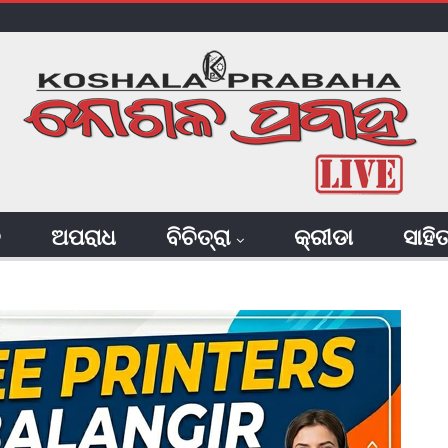
ି
ଅପରାଧ
ବିଚିତ୍ରା
କ୍ରୀଡା
ସାହି