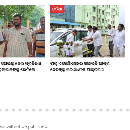
ଓଡିଶା
 ଦଖଲକୁ ନେଇ ପ୍ରତିବାଦ :
ବାର୍‌ ଏସୋସିଏସନର ସଭାପତି ଭୀଷ୍ମ
ଲ୍ଲାପାଳଙ୍କୁ ଭେଟିଲେ
ଦେବଙ୍କୁ ମରଣାନ୍ତକ ଆକ୍ରମଣ
ss will not be published.