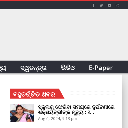
ତ୍ୟ
ସ୍ୱତନ୍ତ୍ର
ଭିଡିଓ
E-Paper
ବହୁଚର୍ଚ୍ଚିତ ଖବର
ସ୍କୁଲରୁ ଫେରିବା ସମୟରେ ଦୁର୍ଘଟଣାରେ
ଶିକ୍ଷୟିତ୍ରୀଙ୍କ ମୃତ୍ୟୁ : ୧…
Aug 6, 2024, 9:13 pm