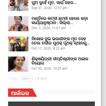
ପୁଅ ଦୁହେଁ ମୃତ, ସାରା ସହର…
Sep 21, 2020, 12:57 pm
ମଣ୍ତିରେ କଟ୍‌ନୀ ଛଟ୍‌ନୀ ହେଲେ କଡ଼ା
କାର୍ଯ୍ୟାନୁଷ୍ଠାନ : ଜିଲ୍ଲା…
Dec 2, 2020, 11:07 am
ନିଖୋଜ ଦୁଇ ଭଉଣୀଙ୍କ ମୃତ ଦେହ
ତେଲ ନଦୀର ପୃଥକ୍‌ ପୃଥକ୍‌ ସ୍ଥାନରୁ…
Oct 17, 2020, 8:22 am
ଶିକ୍ଷୟିତ୍ରୀ ଦୀପ୍ତିଶ୍ରୀଙ୍କ ଅକାଳ
ବିୟୋଗ
Oct 30, 2020, 10:25 am
PREV
NEXT
1 of 7,973
ଆର୍କାଇଭ