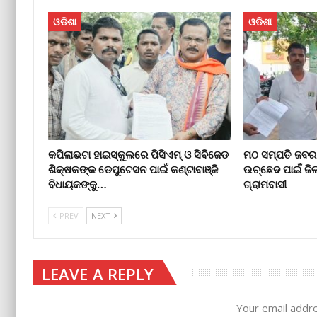
ଓଡିଶା
ଓଡିଶା
କପିଲାଭଟା ହାଇସ୍କୁଲରେ ପିସିଏମ୍ ଓ ସିବିଜେଡ
ମଠ ସମ୍ପତି ଜବର
ଶିକ୍ଷକଙ୍କ ଡେପୁଟେସନ ପାଇଁ କଣ୍ଟାବାଞ୍ଜି
ଉଚ୍ଛେଦ ପାଇଁ ଜି
ବିଧାୟକଙ୍କୁ…
ଗ୍ରାମବାସୀ
PREV
NEXT
LEAVE A REPLY
Your email addre