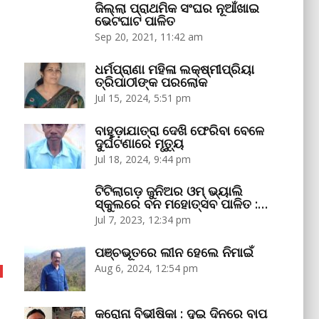
ଜିଲ୍ଲା ପ୍ରାଥମିକ ସଂଘର ନୂଆଁଖାଇ
ଭେଟଘାଟ ପାଳିତ
Sep 20, 2021, 11:42 am
ଧର୍ମପ୍ରାଣା ମହିଳା ଲକ୍ଷ୍ମୀପ୍ରିୟା
ତ୍ରିପାଠୀଙ୍କ ପରଲୋକ
Jul 15, 2024, 5:51 pm
ବାହୁଡ଼ାଯାତ୍ରା ଦେଖି ଫେରିବା ବେଳେ
ଦୁର୍ଘଟଣାରେ ମୃତ୍ୟୁ
Jul 18, 2024, 9:44 pm
ଟିଟିଲାଗଡ଼ ଜୁନିଅର ଓମ୍‌ ଭ୍ୟାଲି
ସ୍କୁଲରେ ବନ ମହୋତ୍ସବ ପାଳିତ :…
Jul 7, 2023, 12:34 pm
ପଞ୍ଚଭୂତରେ ଲୀନ ହେଲେ ନିମାଇଁ
Aug 6, 2024, 12:54 pm
କରୋନା ବିଭୀଷିକା : ଦୁଇ ଦିନରେ ବାପ