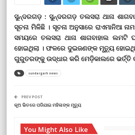
ସୁନ୍ଦରଗଡ଼ : ସୁନ୍ଦରଗଡ଼ ତଲସରା ଥାନା ଶାଗବାହ
ସୂଚନା ମିଳିଛି । ସୂଚନା ଅନୁସାରେ ରାଏମାନିଆ ନ
ସମୟରେ ତଲସରା ଥାନା ଶାଗବାହାଲ ଲମଟି ଘାଟି
ହୋଇଥିଲା । ଫଳରେ ଦୁଇଜଣଙ୍କ ମୃତ୍ୟୁ ହୋଇଥି
ଗୁରୁତରଙ୍କୁ ଉଦ୍ଧାର କରି ମେଡ଼ିକାଲରେ ଭର୍ତ୍ତି କ
sundargarh news
PREV POST
କୂଅ ଭିତରେ ପଡିଯାଇ ମହିଳାଙ୍କ ମୃତ୍ୟୁ
You Might Also Like