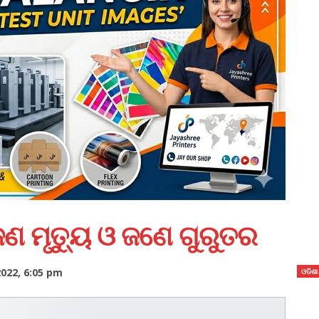
 ୨ଜଣ ମୃତ୍ୟୁ ଓ ଜଣେ ଗୁରୁତର
022, 6:05 pm
ଓଡିଶା