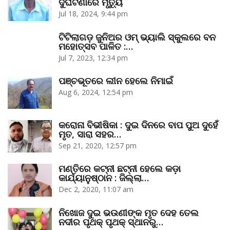
ଦୁର୍ଘଟଣାରେ ମୃତ୍ୟୁ
Jul 18, 2024, 9:44 pm
ଟିଟିଲାଗଡ଼ ଜୁନିଅର ଓମ୍‌ ଭ୍ୟାଲି ସ୍କୁଲରେ ବନ
ମହୋତ୍ସବ ପାଳିତ :…
Jul 7, 2023, 12:34 pm
ପଞ୍ଚଭୂତରେ ଲୀନ ହେଲେ ନିମାଇଁ
Aug 6, 2024, 12:54 pm
କରୋନା ବିଭୀଷିକା : ଦୁଇ ଦିନରେ ବାପ ପୁଅ ଦୁହେଁ
ମୃତ, ସାରା ସହର…
Sep 21, 2020, 12:57 pm
ମଣ୍ତିରେ କଟ୍‌ନୀ ଛଟ୍‌ନୀ ହେଲେ କଡ଼ା
କାର୍ଯ୍ୟାନୁଷ୍ଠାନ : ଜିଲ୍ଲା…
Dec 2, 2020, 11:07 am
ନିଖୋଜ ଦୁଇ ଭଉଣୀଙ୍କ ମୃତ ଦେହ ତେଲ
ନଦୀର ପୃଥକ୍‌ ପୃଥକ୍‌ ସ୍ଥାନରୁ…