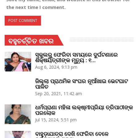
the next time I comment.
ବହୁଚର୍ଚ୍ଚିତ ଖବର
ସ୍କୁଲରୁ ଫେରିବା ସମୟରେ ଦୁର୍ଘଟଣାରେ
ଶିକ୍ଷୟିତ୍ରୀଙ୍କ ମୃତ୍ୟୁ : ୧…
Aug 6, 2024, 9:13 pm
ଜିଲ୍ଲା ପ୍ରାଥମିକ ସଂଘର ନୂଆଁଖାଇ ଭେଟଘାଟ
ପାଳିତ
Sep 20, 2021, 11:42 am
ଧର୍ମପ୍ରାଣା ମହିଳା ଲକ୍ଷ୍ମୀପ୍ରିୟା ତ୍ରିପାଠୀଙ୍କ
ପରଲୋକ
Jul 15, 2024, 5:51 pm
ବାହୁଡ଼ାଯାତ୍ରା ଦେଖି ଫେରିବା ବେଳେ