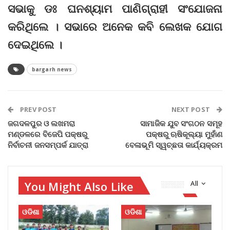
ସଭାକୁ ଡଃ ଘନଶ୍ୟାମ ପାଣିଗ୍ରାହୀ ସଂଯୋଜନା
କରିଥିଲେ । ସଭାରେ ଅନେକ କବି ଲେଖକ ଯୋଗ
ଦେଇଥିଲେ ।
bargarh news
PREV POST
NEXT POST
ଜଗଦଳପୁର ଓ ଲଖମରା
ସାମାଜିକ ଯୁବ ସଂଗଠନ ସମୂହ
ମଣ୍ଡଳରେ ବିଜେପି ପକ୍ଷରୁ
ପକ୍ଷରୁ ଋଷିକୂଲ୍ୟା ମୁହାଁଣ
ନିର୍ବାଚନୀ ଜନସମ୍ପର୍କ ଯାତ୍ରା
ବେଳାଭୂମି ସ୍ୱଚ୍ଛତା କାର୍ଯ୍ୟକ୍ରମ
You Might Also Like
All
ଓଡିଶା
ଓଡିଶା