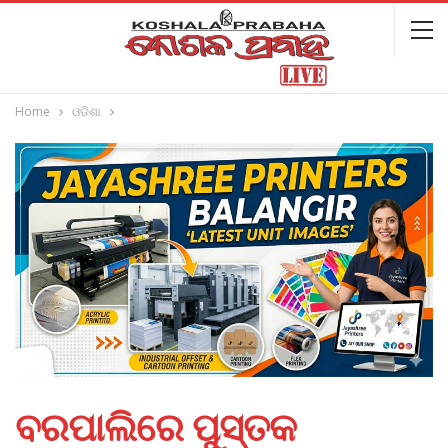
Home
ଓଡିଶା
ବରପାଲିରେ ପୁସ୍ତକ