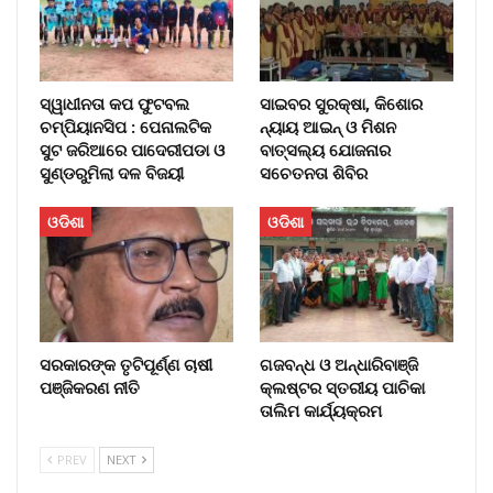
ସ୍ୱାଧୀନତା କପ ଫୁଟବଲ
ସାଇବର ସୁରକ୍ଷା, କିଶୋର
ଚମ୍ପିୟାନସିପ : ପେନାଲଟିକ
ନ୍ୟାୟ ଆଇନ୍ ଓ ମିଶନ
ସୁଟ ଜରିଆରେ ପାଦେରୀପଡା ଓ
ବାତ୍ସଲ୍ୟ ଯୋଜନାର
ସୁଣ୍ଡରୁମିଲା ଦଳ ବିଜୟୀ
ସଚେତନତା ଶିବିର
ଓଡିଶା
ଓଡିଶା
ସରକାରଙ୍କ ତୃଟିପୂର୍ଣ୍ଣ ଚାଷୀ
ଗଜବନ୍ଧ ଓ ଅନ୍ଧାରିବାଞ୍ଜି
ପଞ୍ଜିକରଣ ନୀତି
କ୍ଲଷ୍ଟର ସ୍ତରୀୟ ପାଚିକା
ତାଲିମ କାର୍ଯ୍ୟକ୍ରମ
PREV
NEXT