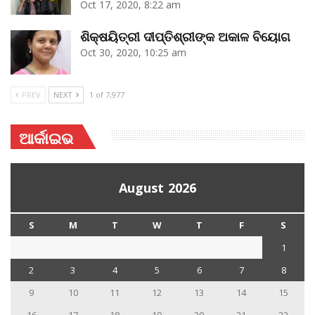
Oct 17, 2020, 8:22 am
ଶିକ୍ଷୟିତ୍ରୀ ଦୀପ୍ତିଶ୍ରୀଙ୍କ ଅକାଳ ବିୟୋଗ
Oct 30, 2020, 10:25 am
PREV
NEXT
1 of 7,977
ଆର୍କାଇଭ
August 2026
S
M
T
W
T
F
S
1
2
3
4
5
6
7
8
9
10
11
12
13
14
15