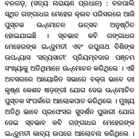
ବରଗଡ଼, (ସତ୍ୟ ନାରାୟଣ ପ୍ରଧାନ) : ବରପାଲି
ସ୍ଥିତ ଗଙ୍ଗାଧର ମେହେର କ୍ଲବ ପରିସରରେ ଆଜି
ପୁସ୍ତକ ଉନ୍ମୋଚନ ଉତ୍ସବ ଅନୁଷ୍ଠିତ
ହୋଇଯାଇଛି । ସ୍ବଭାବ କବି ଗଙ୍ଗାଧର
ମେହେରଙ୍କ ଇନ୍ଦୁମତୀ ଏବଂ ରଘୁନାଥ ବିଶିଙ୍କ
ଉପନ୍ୟାସ ‘ସବ୍ୟସାଚୀ’ ପ୍ରିୟମ୍ବଦାର ପଞ୍ଚମ
ସଂଖ୍ୟାକୁ ଅତିଥିମାନେ ଉନ୍ମୋଚନ କରିଥିଲେ । ଏହି
ଅବସରରେ ଆୟୋଜିତ ସଭାରେ ବକ୍ତା ଭାବେ ଡଃ
କୃଷ୍ଣ କେଶବ ଷଡ଼ଙ୍ଗୀ ଯୋଗ ଦେଇ ଉନ୍ମୋଚିତ
ପୁସ୍ତକ ସଂପର୍କରେ ଆଲୋକପାତ କରିଥିଲେ । ମୁଖ୍ୟ
ଅତିଥି ଭାବେ ପ୍ରଫେସର ସୁଦର୍ଶନ ପୁଜାରୀ ଯୋଗ
ଦେଇ ସ୍ବଭାବ କବି ଗଙ୍ଗାଧର ମେହେରଙ୍କ
ଇନ୍ଦୁମତୀ କାବ୍ୟ ଉପରେ ଆଲୋଚନା କରିଥିଲେ ।