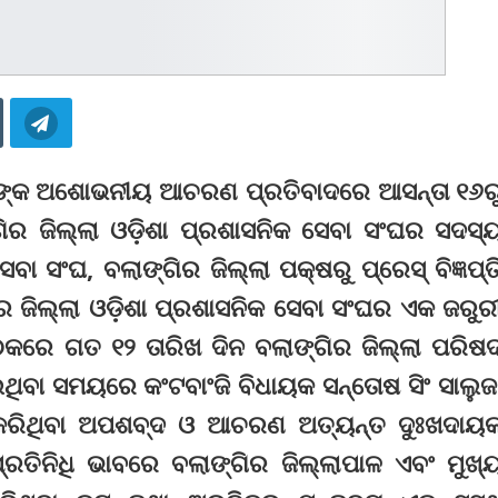
ିଧାୟକଙ୍କ ଅଶୋଭନୀୟ ଆଚରଣ ପ୍ରତିବାଦରେ ଆସନ୍ତା ୧୬ର
ଗିର ଜିଲ୍ଲା ଓଡ଼ିଶା ପ୍ରଶାସନିକ ସେବା ସଂଘର ସଦସ୍
ା ସଂଘ, ବଲାଙ୍ଗିର ଜିଲ୍ଲା ପକ୍ଷରୁ ପ୍ରେସ୍‌ ବିଜ୍ଞପ୍ତ
ର ଜିଲ୍ଲା ଓଡ଼ିଶା ପ୍ରଶାସନିକ ସେବା ସଂଘର ଏକ ଜରୁର
କରେ ଗତ ୧୨ ତାରିଖ ଦିନ ବଲାଙ୍ଗିର ଜିଲ୍ଲା ପରିଷ
ଥିବା ସମୟରେ କଂଟବାଂଜି ବିଧାୟକ ସନ୍ତୋଷ ସିଂ ସାଲୁଜ
ନ କରିଥିବା ଅପଶବ୍ଦ ଓ ଆଚରଣ ଅତ୍ୟନ୍ତ ଦୁଃଖଦାୟ
ତିନିଧି ଭାବରେ ବଲାଙ୍ଗିର ଜିଲ୍ଲାପାଳ ଏବଂ ମୁଖ୍