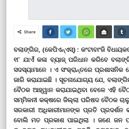
Share
ବଲାଙ୍ଗିର, (କେପିଏନ୍‌ଏସ୍‌) : କଂଟାବାଂଜି ବ
୧୮ ଯାଏଁ କଳା ବ୍ୟାଜ୍‌ ପରିଧାନ କରିବେ ବଲାଙ୍
ସଦସ୍ୟାମାନେ । ଏ ସଂକ୍ରାନ୍ତରେ ପ୍ରଶାସନିକ ସେବ
ଜାରି କରାଯାଇଛି । ସୂଚନାଯୋଗ୍ୟ ଯେ, ବଲାଙ୍ଗି
ବୈଠକ ଆହ୍ୱାନ କରାଯାଇଥିବା ବେଳେ ଏହି ବୈଠ
ସମ୍ମିଳନୀ କକ୍ଷରେ ଜିଲ୍ଲା ପରିଷଦ ବୈଠକ ଚାଲୁ
ସରକାରୀ ଅଧିକାରୀମାନଙ୍କ ପ୍ରତି ପ୍ରଦର୍ଶ
ବୋଲି ମତ ପ୍ରକାଶ ପାଇଥିଲା । ଜଣେ ଜନ ପ୍ର