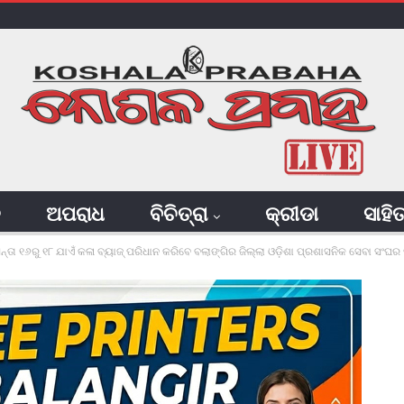
ି
ଅପରାଧ
ବିଚିତ୍ରା
କ୍ରୀଡା
ସାହି
ୁ ୧୮ ଯାଏଁ କଳା ବ୍ୟାଜ୍‌ ପରିଧାନ କରିବେ ବଲାଙ୍ଗିର ଜିଲ୍ଲା ଓଡ଼ିଶା ପ୍ରଶାସନିକ ସେବା ସଂଘର ସଦସ୍