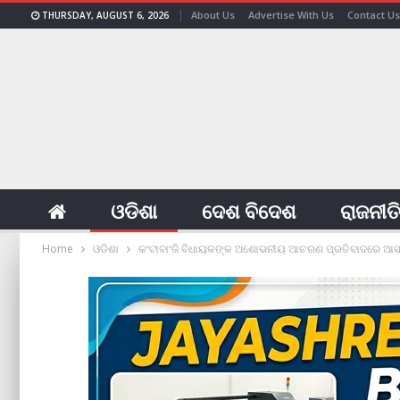
About Us
Advertise With Us
Contact Us
THURSDAY, AUGUST 6, 2026
ଓଡିଶା
ଦେଶ ବିଦେଶ
ରାଜନୀତ
Home
ଓଡିଶା
କଂଟାବାଂଜି ବିଧାୟକଙ୍କ ଅଶୋଭନୀୟ ଆଚରଣ ପ୍ରତିବାଦରେ ଆସନ୍ତା ୧୬ର