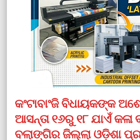
କଂଟାବାଂଜି ବିଧାୟକଙ୍କ 
ଆସନ୍ତା ୧୬ରୁ ୧୮ ଯାଏଁ କଳା ବ
ବଲାଙ୍ଗିର ଜିଲ୍ଲା ଓଡ଼ିଶା 