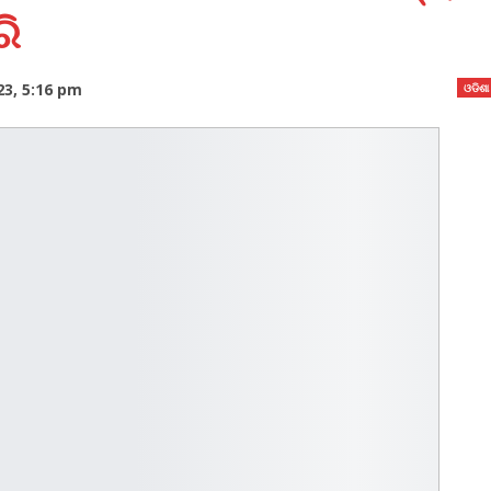
ରି
23, 5:16 pm
ଓଡିଶା