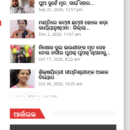
ପୁଅ ଦୁହେଁ ମୃତ, ସାରା ସହର…
Sep 21, 2020, 12:57 pm
ମଣ୍ତିରେ କଟ୍‌ନୀ ଛଟ୍‌ନୀ ହେଲେ କଡ଼ା
କାର୍ଯ୍ୟାନୁଷ୍ଠାନ : ଜିଲ୍ଲା…
Dec 2, 2020, 11:07 am
ନିଖୋଜ ଦୁଇ ଭଉଣୀଙ୍କ ମୃତ ଦେହ
ତେଲ ନଦୀର ପୃଥକ୍‌ ପୃଥକ୍‌ ସ୍ଥାନରୁ…
Oct 17, 2020, 8:22 am
ଶିକ୍ଷୟିତ୍ରୀ ଦୀପ୍ତିଶ୍ରୀଙ୍କ ଅକାଳ
ବିୟୋଗ
Oct 30, 2020, 10:25 am
PREV
NEXT
1 of 7,969
ଆର୍କାଇଭ