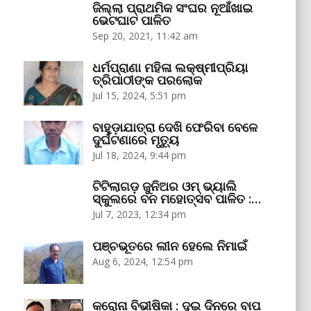
ଜିଲ୍ଲା ପ୍ରାଥମିକ ସଂଘର ନୂଆଁଖାଇ
ଭେଟଘାଟ ପାଳିତ
Sep 20, 2021, 11:42 am
ଧର୍ମପ୍ରାଣା ମହିଳା ଲକ୍ଷ୍ମୀପ୍ରିୟା
ତ୍ରିପାଠୀଙ୍କ ପରଲୋକ
Jul 15, 2024, 5:51 pm
ବାହୁଡ଼ାଯାତ୍ରା ଦେଖି ଫେରିବା ବେଳେ
ଦୁର୍ଘଟଣାରେ ମୃତ୍ୟୁ
Jul 18, 2024, 9:44 pm
ଟିଟିଲାଗଡ଼ ଜୁନିଅର ଓମ୍‌ ଭ୍ୟାଲି
ସ୍କୁଲରେ ବନ ମହୋତ୍ସବ ପାଳିତ :…
Jul 7, 2023, 12:34 pm
ପଞ୍ଚଭୂତରେ ଲୀନ ହେଲେ ନିମାଇଁ
Aug 6, 2024, 12:54 pm
କରୋନା ବିଭୀଷିକା : ଦୁଇ ଦିନରେ ବାପ