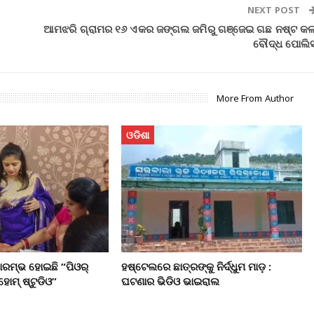
NEXT POST
ଆମଝରି ଗ୍ରାମର ୧୬ ଏକର ଜଙ୍ଗଲ ଜମିରୁ ଗଞ୍ଜେଇ ଗଛ ନଷ୍ଟ କଲ
ବୌଦ୍ଧ ପୋଲି
More From Author
ଓଡିଶା
ାରମ୍ଭ ହୋଇଛି “ପିଓର୍
ହଷ୍ଟେଲରେ ଛାତ୍ରଙ୍କୁ ନିର୍ଦ୍ଧୁମ ମାଡ଼ :
ହୋମ୍ ଷ୍ଟୁଡିଓ”
ଘଟଣାର ଭିଡିଓ ଭାଇରାଲ