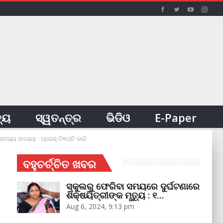
ତ୍ୟ
ସ୍ୱତନ୍ତ୍ର
ଭିଡିଓ
E-Paper
ୟ ସଦସ୍ୟା : ପ୍ରେସ୍‌ ବିଜ୍ଞପ୍ତି ଜାରି
ବହୁଚର୍ଚ୍ଚିତ ଖବର
ସ୍କୁଲରୁ ଫେରିବା ସମୟରେ ଦୁର୍ଘଟଣାରେ
ଶିକ୍ଷୟିତ୍ରୀଙ୍କ ମୃତ୍ୟୁ : ୧…
Aug 6, 2024, 9:13 pm