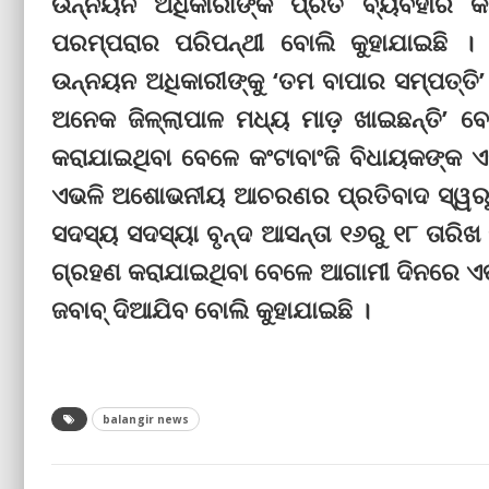
ଉନ୍ନୟନ ଅଧିକାରୀଙ୍କ ପ୍ରତି ବ୍ୟବହାର କ
ପରମ୍ପରାର ପରିପନ୍ଥୀ ବୋଲି କୁହାଯାଇଛି ।
ଉନ୍ନୟନ ଅଧିକାରୀଙ୍କୁ ‘ତମ ବାପାର ସମ୍ପତ୍ତି’
ଅନେକ ଜିଳ୍ଲାପାଳ ମଧ୍ୟ ମାଡ଼ ଖାଇଛନ୍ତି’ 
କରାଯାଇଥିବା ବେଳେ କଂଟାବାଂଜି ବିଧାୟକଙ୍କ 
ଏଭଳି ଅଶୋଭନୀୟ ଆଚରଣର ପ୍ରତିବାଦ ସ୍ୱରୂପ ବ
ସଦସ୍ୟ ସଦସ୍ୟା ବୃନ୍ଦ ଆସନ୍ତା ୧୬ରୁ ୧୮ ତାରିଖ ପ
ଗ୍ରହଣ କରାଯାଇଥିବା ବେଳେ ଆଗାମୀ ଦିନରେ ଏତାଦୃ
ଜବାବ୍‌ ଦିଆଯିବ ବୋଲି କୁହାଯାଇଛି ।
balangir news