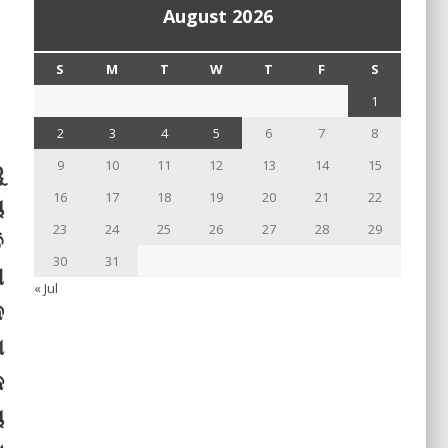
August 2026
S
M
T
W
T
F
S
1
2
3
4
5
6
7
8
9
10
11
12
13
14
15
ୁ
16
17
18
19
20
21
22
ୟ
23
24
25
26
27
28
29
ି
30
31
ୀ
« Jul
ଦ
ା
କ
ୟ