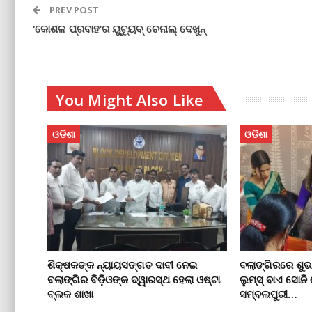
PREV POST
‘କୋଶଳ ପ୍ରବାହ’ର ୟୁଟ୍ୟୁବ୍‌ ଚେନାଲ୍‌ ଦେଖୁନ୍‌
You Might Also Like
ଓଡିଶା
ଓଡିଶା
ଶିକ୍ଷକଙ୍କ ନ୍ୟାୟସଙ୍ଗତ ଦାବୀ ନେଇ
ବଲାଙ୍ଗିରରେ ଶୁଭ
ବଲାଙ୍ଗିର ବିଡ଼ିଓଙ୍କ ଦ୍ୱାରସ୍ଥ ହେଲା ଓଷ୍ଟା
ଲୁମ୍ସ୍ ବାଏ ସୋନି 
ବ୍ଲକ ଶାଖା
ସମ୍ବଲପୁରୀ…