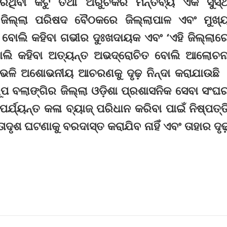
ରିଥିବା କଟୁ ତଥା ଅରୁଚିକର ମନ୍ତବ୍ୟ ଏକ ସୁସ୍
 ଜିଲ୍ଲା ପରିଷଦ ବୈଠକରେ ଜିଲ୍ଲାପାଳ ଏବଂ ମୁଖ୍
 ବୋଲି କହିବା ଗଭୀର ଦୁଃଖଦାୟକ ଏବଂ ‘ଏହି ଜିଲ୍ଲାର
ବୋଲି କହିବା ଅତ୍ୟନ୍ତ ଅଭଦ୍ରୋଚିତ ବୋଲି ଆଲୋଚନ
ଏଭଳି ଅଶୋଭନୀୟ ଆଚରଣକୁ ଦୃଢ଼ ନିନ୍ଦା କରାଯାଉଛି 
ଲାଙ୍ଗିର ଜିଲ୍ଲା ଓଡ଼ିଶା ପ୍ରଶାସନିକ ସେବା ସଂଘ
ର୍ଯ୍ୟନ୍ତ କଳା ବ୍ୟାଜ୍‌ ପରିଧାନ କରିବା ପାଇଁ ନିଷ୍ପତ୍ତ
ଶ ଘଟଣାକୁ ବରଦାସ୍ତ କରାଯିବ ନାହିଁ ଏବଂ ତାହାର ଦୃଢ