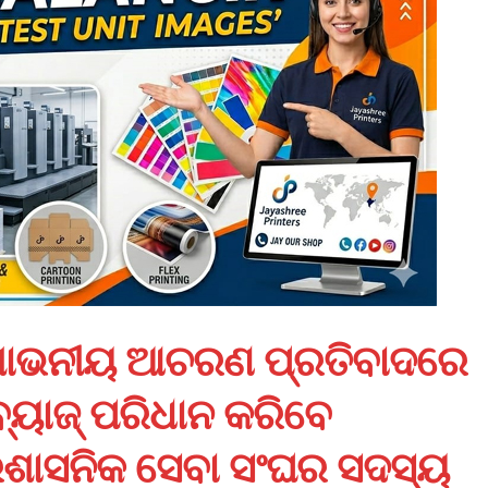
ଅଶୋଭନୀୟ ଆଚରଣ ପ୍ରତିବାଦରେ
୍ୟାଜ୍‌ ପରିଧାନ କରିବେ
ପ୍ରଶାସନିକ ସେବା ସଂଘର ସଦସ୍ୟ