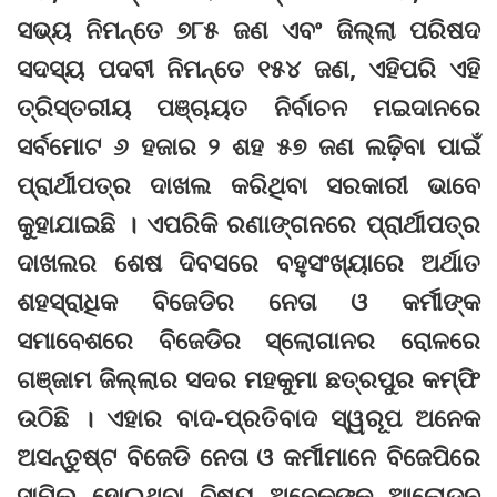
ସଭ୍ୟ ନିମନ୍ତେ ୭୮୫ ଜଣ ଏବଂ ଜିଲ୍ଲା ପରିଷଦ
ସଦସ୍ୟ ପଦବୀ ନିମନ୍ତେ ୧୫୪ ଜଣ, ଏହିପରି ଏହି
ତ୍ରିସ୍ତରୀୟ ପଞ୍ଚାୟତ ନିର୍ବାଚନ ମଇଦାନରେ
ସର୍ବମୋଟ ୬ ହଜାର ୨ ଶହ ୫୭ ଜଣ ଲଢ଼ିବା ପାଇଁ
ପ୍ରାର୍ଥୀପତ୍ର ଦାଖଲ କରିଥିବା ସରକାରୀ ଭାବେ
କୁହାଯାଇଛି । ଏପରିକି ରଣାଙ୍ଗନରେ ପ୍ରାର୍ଥୀପତ୍ର
ଦାଖଲର ଶେଷ ଦିବସରେ ବହୁସଂଖ୍ୟାରେ ଅର୍ଥାତ
ଶହସ୍ରାଧିକ ବିଜେଡିର ନେତା ଓ କର୍ମୀଙ୍କ
ସମାବେଶରେ ବିଜେଡିର ସ୍ଲୋଗାନର ରୋଳରେ
ଗଞ୍ଜାମ ଜିଲ୍ଲାର ସଦର ମହକୁମା ଛତ୍ରପୁର କମ୍ଫି
ଉଠିଛି । ଏହାର ବାଦ-ପ୍ରତିବାଦ ସ୍ୱରୂପ ଅନେକ
ଅସନ୍ତୁଷ୍ଟ ବିଜେଡି ନେତା ଓ କର୍ମୀମାନେ ବିଜେପିରେ
ସାମିଲ ହୋଇଥିବା ବିଷୟ ଅନେକଙ୍କୁ ଆଲୋଡନ