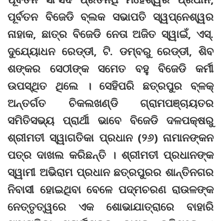
ପୂର୍ବତନ ବିଜେଡି ବ୍ଲକ ସଭାପତି ସ୍ୱପ୍ନେଶ୍ୱର
ନାହାକ, ଛାତ୍ର ବିଜେଡି ନେତା ଅଜିତ ସ୍ୱାଇଁ, ଏସ୍.
ଦୁଯ୍ୟୋଧନ ରେଡ୍ଡୀ, ଟି. ଡମ୍ବରୁ ରେଡ୍ଡୀ, ଶିବ
ଶଙ୍କର ସେଠୀଙ୍କ ସମେତ ବହୁ ବିଜେଡି କର୍ମୀ
ଉପସ୍ଥିତ ଥିଲେ । ସେହିପରି ଛତ୍ରପୁର ବ୍ଳକ୍
ଅନ୍ତର୍ଗତ ଚିକଲଖଣ୍ଡି ଗ୍ରାମପଞ୍ଚାୟତର
ସମିତିସଭ୍ୟ ପ୍ରାର୍ଥୀ ଭାବେ ବିଜେଡି ଦଳପକ୍ଷରୁ
ଶ୍ରୀମତୀ ସ୍ୱାଗତିକା ପ୍ରଧାନ (୨୬) ନାମାନଙ୍କନ
ପତ୍ର ଦାଖଲ କରିଛନ୍ତି । ଶ୍ରୀମତୀ ପ୍ରଧାନଙ୍କ
ସ୍ୱାମୀ ଅଭିରାମ ପ୍ରଧାନ ଛତ୍ରପୁରର ଶାନ୍ତିନଗର
ନିବାସୀ ହୋଇଥିବା ବେଳେ ପଦ୍ମଚରଣ ରାଉଳଙ୍କ
ନେତ୍ତୃତ୍ୱରେ ଏକ ଶୋଭାଯାତ୍ରାରେ ବାହାରି