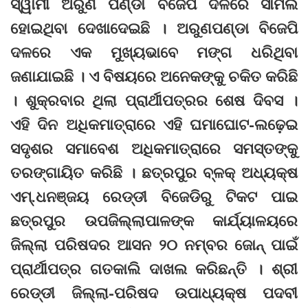
ସ୍ୱାମୀ ଅରୁଣ ପଣ୍ଡା ବିଜେପି ଦଳରେ ସାମିଲ
ହୋଇଥିବା ଦେଖାଦେଇଛି । ଅରୁଣପଣ୍ଡା ବିଜେପି
ଦଳରେ ଏକ ମୁଖ୍ୟଭାବେ ମଙ୍ଗ ଧରିଥିବା
ଜଣାଯାଇଛି । ଏ ବିଷୟରେ ଅନେକଙ୍କୁ ଚକିତ କରିଛି
। ଶୁକ୍ରବାର ଥିଲା ପ୍ରାର୍ଥୀପତ୍ରର ଶେଷ ଦିବସ ।
ଏହି ଦିନ ଅଧିକମାତ୍ରାରେ ଏହି ଘମାଘୋଟ-ଲଢ଼େଇ
ସଦୃଶର ସମାବେଶ ଅଧିକମାତ୍ରାରେ ସମସ୍ତଙ୍କୁ
ତରଙ୍ଗାୟିତ କରିଛି । ଛତ୍ରପୁର ବ୍ଳକ୍ ଅଧ୍ୟକ୍ଷ
ଏମ୍.ଧନଞ୍ଜୟ ରେଡ୍ଡୀ ବିଜେଡିରୁ ଟିକଟ ପାଇ
ଛତ୍ରପୁର ଉପଜିଲ୍ଲାପାଳଙ୍କ କାର୍ଯ୍ୟାଳୟରେ
ଜିଲ୍ଲା ପରିଷଦର ଆସନ ୨୦ ନମ୍ବର ଜୋନ୍ ପାଇଁ
ପ୍ରାର୍ଥୀପତ୍ର ଗତକାଲି ଦାଖଲ କରିଛନ୍ତି । ଶ୍ରୀ
ରେଡ୍ଡୀ ଜିଲ୍ଲା-ପରିଷଦ ଉପାଧ୍ୟକ୍ଷ ପଦବୀ