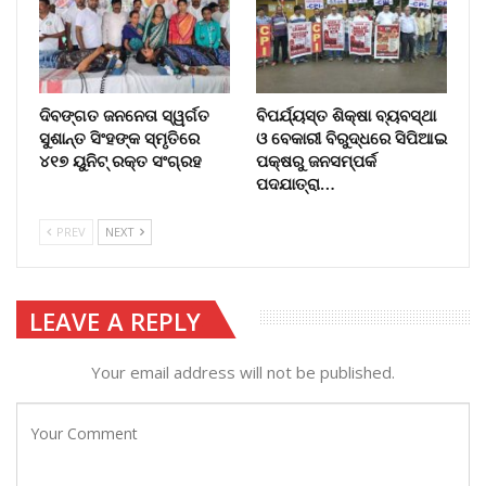
ଦିବଙ୍ଗତ ଜନନେତା ସ୍ୱର୍ଗତ
ବିପର୍ଯ୍ୟସ୍ତ ଶିକ୍ଷା ବ୍ୟବସ୍ଥା
ସୁଶାନ୍ତ ସିଂହଙ୍କ ସ୍ମୃତିରେ
ଓ ବେକାରୀ ବିରୁଦ୍ଧରେ ସିପିଆଇ
୪୧୭ ୟୁନିଟ୍ ରକ୍ତ ସଂଗ୍ରହ
ପକ୍ଷରୁ ଜନସମ୍ପର୍କ
ପଦଯାତ୍ରା…
PREV
NEXT
LEAVE A REPLY
Your email address will not be published.