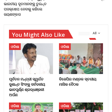
ଭାରତୀୟ ଦୂତମାନଙ୍କୁ ତୁରନ୍ତ
ପଦକ୍ଷେପ ନେବାକୁ କହିଲେ
ଜୟଶଙ୍କର
You Might Also Like
All
ଓଡିଶା
ଓଡିଶା
ପୂର୍ବତନ ମନ୍ତ୍ରୀ ସ୍ୱର୍ଗତ
ବିଜେପିର ମଣ୍ଡଳ ସ୍ତରୀୟ
ସୁଶାନ୍ତ ସିଂଙ୍କୁ ସର୍ବଦଳୀୟ
ମାସିକ ବୈଠକ
ଭାବପୂର୍ଣ୍ଣ ଶ୍ରଦ୍ଧାଞ୍ଜଳୀ
ଅର୍ପଣ
ଓଡିଶା
ଓଡିଶା