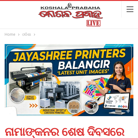
Home
ଓଡିଶା
ନାମାଙ୍କନର ଶେଷ ଦିବସରେ