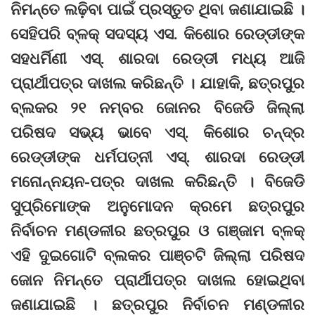
ନିମନ୍ତେ ଲଢ଼ିବା ପାଇଁ ପ୍ରସ୍ତୁତ ଥିବା ଜଣାଯାଇଛି ।
ସେହିପରି ବ୍ଳକ୍ ସଦସ୍ୟ ଏସ. କିଶୋର ରେଡ୍ଡୀଙ୍କ
ସହଧର୍ମିଣୀ ଏସ୍. ଶାରଦା ରେଡ୍ଡୀ ମଧ୍ୟ ଆଜି
ପ୍ରାର୍ଥୀପତ୍ର ଦାଖଲ କରିଛନ୍ତି । ଯାହାକି, ଛତ୍ରପୁର
ବ୍ଲକର ୨୧ ନମ୍ବର ଜୋନର ବିଜେଡି ଜିଲ୍ଲା
ପରିଷଦ ସଭ୍ୟ ଭାବେ ଏସ୍. କିଶୋର ଚନ୍ଦ୍ର
ରେଡ୍ଡୀଙ୍କ ଧର୍ମପତ୍ନୀ ଏସ୍. ଶାରଦା ରେଡ୍ଡୀ
ମନୋନ୍ନୟନ-ପତ୍ର ଦାଖଲ କରିଛନ୍ତି । ବିଜେଡି
ସୁପ୍ରିମୋଙ୍କ ଅନୁମୋଦନ କ୍ରମେ ଛତ୍ରପୁର
ନିର୍ବାଚନ ମଣ୍ଡଳୀର ଛତ୍ରପୁର ଓ ଗଞ୍ଜାମ ବ୍ଳକ୍
ଏହି ଦୁଇଗୋଟି ବ୍ଲକର ପାଞ୍ଚଟି ଜିଲ୍ଲା ପରିଷଦ
ଜୋନ ନିମନ୍ତେ ପ୍ରାର୍ଥୀପତ୍ର ଦାଖଲ ହୋଇଥିବା
ଜଣାଯାଇଛି । ଛତ୍ରପୁର ନିର୍ବାଚନ ମଣ୍ଡଳୀର