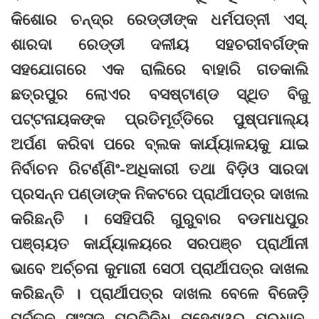
କିଶୋର ଚନ୍ଦ୍ର ରେଡ୍ଡୀଙ୍କ ଧର୍ମପତ୍ନୀ ଏସ୍.
ଶାରଦା ରେଡ୍ଡୀ ଦଳୀୟ ସହଚରୀବର୍ଗଙ୍କ
ସହଯୋଗରେ ଏକ ରାଲିରେ ବାହାରି ଗତକାଲି
ଛତ୍ରପୁର ଲୋଏର ବସଷ୍ଟାଣ୍ଡ ସ୍ଥିତ ବିଜୁ
ପଟ୍ଟନାୟକଙ୍କ ପ୍ରତିମୂର୍ତ୍ତିରେ ପୁଷ୍ପମାଲ୍ୟ
ଅର୍ପଣ କରିବା ପରେ ବ୍ଲକ କାର୍ଯ୍ୟାଳୟକୁ ଯାଇ
ନିର୍ବାଚନ ରିଟର୍ଣ୍ଣିଂ-ଅଧିକାରୀ ତଥା ବିଡ଼ିଓ ସାରଦା
ପ୍ରସନ୍ନ ପଣ୍ଡାଙ୍କ ନିକଟରେ ପ୍ରାର୍ଥୀପତ୍ର ଦାଖଲ
କରିଛନ୍ତି । ସେହିପରି ଗୁରୁବାର ବଡମାଧପୁର
ପଞ୍ଚାୟତ କାର୍ଯ୍ୟାଳୟରେ ସରପଞ୍ଚ ପ୍ରାର୍ଥୀନୀ
ଭାବେ ଅର୍ଚ୍ଚନା କୁମାରୀ ସେଠୀ ପ୍ରାର୍ଥୀପତ୍ର ଦାଖଲ
କରିଛନ୍ତି । ପ୍ରାର୍ଥୀପତ୍ର ଦାଖଲ ବେଳେ ବିଜେଡ଼ି
ପୂର୍ବତନ ସାଂସଦ ପ୍ରତିନିଧି ମହେଶ୍ୱର ପ୍ରଧାନ,