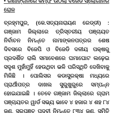
• ରଣାଙ୍ଗନରେ କମ୍ଫି ଉଠିଲା ବିଜେଡି ସ୍ଲୋଗାନର
ରୋଳ
ବ୍ରହ୍ମପୁର, (କେ.ସତ୍ୟନାରାୟଣ ରେଡ୍ଡୀ) :
ଗଞ୍ଜାମ ଜିଲ୍ଲାରେ ତ୍ରିସ୍ତରୀୟ ପଞ୍ଚାୟତ
ନିର୍ବାଚନ ନିମନ୍ତେ ନାମାଙ୍କନପତ୍ରର ଶେଷ
ଦିବସରେ ବିଜେପି ଓ ବିଜେଡି ଦଳୀୟ ପକ୍ଷରୁ
ପ୍ରଦର୍ଶିତ ରାଲି ସମାବେଶରେ ଘମାଘୋଟ ଲଢ଼େଇ
ସଦୃଶ ମୁହାଁମୁହିଁ ହେଉଥିବା ଭଳି ପରିସ୍ଥିତି ଦେଖିବାକୁ
ମିଳିଛି । ପୋଲିସର କଡାସୁରକ୍ଷା ମଧ୍ୟରେ
ପ୍ରାର୍ଥୀପତ୍ର ଦାଖଲ ସୁରୁଖୁରୁରେ ସମ୍ପନ୍ନ
ହୋଇଯାଇଛି । ତେବେ ଗଞ୍ଜାମ ଜିଲ୍ଲାରେ ଗ୍ରାମ
ପଞ୍ଚାୟତର ୱାର୍ଡ ସଭ୍ୟ ଭାବେ ୪ ହଜାର ୪ ଶହ ୮୪
ଜଣ, ସରପଞ୍ଚ ପଦବୀ ନିମନ୍ତେ ୮୩୪ ଜଣ, ସମିତି