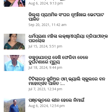
Aug 6, 2024, 9:13 pm
ଜିଲ୍ଲା ପ୍ରାଥମିକ ସଂଘର ନୂଆଁଖାଇ ଭେଟଘାଟ
ପାଳିତ
Sep 20, 2021, 11:42 am
ଧର୍ମପ୍ରାଣା ମହିଳା ଲକ୍ଷ୍ମୀପ୍ରିୟା ତ୍ରିପାଠୀଙ୍କ
ପରଲୋକ
Jul 15, 2024, 5:51 pm
ବାହୁଡ଼ାଯାତ୍ରା ଦେଖି ଫେରିବା ବେଳେ
ଦୁର୍ଘଟଣାରେ ମୃତ୍ୟୁ
Jul 18, 2024, 9:44 pm
ଟିଟିଲାଗଡ଼ ଜୁନିଅର ଓମ୍‌ ଭ୍ୟାଲି ସ୍କୁଲରେ ବନ
ମହୋତ୍ସବ ପାଳିତ :…
Jul 7, 2023, 12:34 pm
ପଞ୍ଚଭୂତରେ ଲୀନ ହେଲେ ନିମାଇଁ
Aug 6, 2024, 12:54 pm