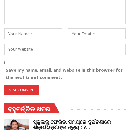
Save my name, email, and website in this browser for
the next time I comment.
ବହୁଚର୍ଚ୍ଚିତ ଖବର
ସ୍କୁଲରୁ ଫେରିବା ସମୟରେ ଦୁର୍ଘଟଣାରେ
ଶିକ୍ଷୟିତ୍ରୀଙ୍କ ମୃତ୍ୟୁ : ୧…