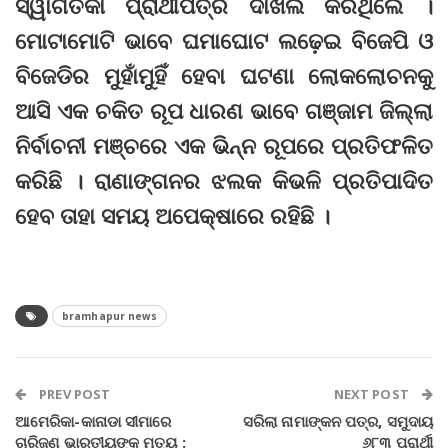
ସ୍ୱାଗତିକା ପ୍ରାର୍ଥୀପତ୍ର ଦାଖଲ କରିଥିଲେ ।
ମୋଟାମୋଟି ଭାବେ ଘମାଘୋଟ ଲଢ଼େଇ ବିଜେପି ଓ
ବିଜେଡିର ମୁହାଁମୁହିଁ ହେବା ଘଟଣା ଲୋକଲୋଚନକୁ
ଆସି ଏକ ଚକିତ ରୂପ ଧାରଣ ଭାବେ ଗଞ୍ଜାମ ଜିଲ୍ଲା
ନିର୍ବାଚନୀ ମଞ୍ଚରେ ଏକ ଭିନ୍ନ ରୂପରେ ପ୍ରତିଫଳିତ
କରିଛି । ରାଣାଙ୍ଗନର ଝଲକ କିଭଳି ପ୍ରତିପାଦିତ
ହେବ ତାହା ସମୟ ଅପେକ୍ଷାରେ ରହିଛି ।
bramhapur news
PREV POST
NEXT POST
ଆମେରିକା-କାନାଡା ସୀମାରେ
ସରିଲା ନାମାଙ୍କନ ପତ୍ର, ସମୁଦାୟ
ଚାରିଜଣ ଭାରତୀୟଙ୍କ ମୃତ୍ୟୁ :
୬୮୩ ପ୍ରାର୍ଥୀ