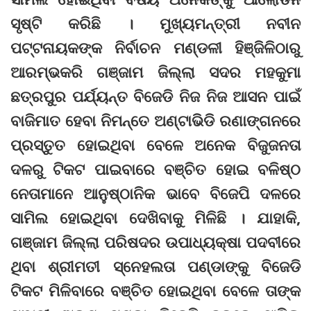
ସୃଷ୍ଟି କରିଛି । ମୁଖ୍ୟମନ୍ତ୍ରୀ ନବୀନ
ପଟ୍ଟନାୟକଙ୍କ ନିର୍ବାଚନ ମଣ୍ଡଳୀ ହିଞ୍ଜିଳିଠାରୁ
ଆରମ୍ଭକରି ଗଞ୍ଜାମ ଜିଲ୍ଲା ସଦର ମହକୁମା
ଛତ୍ରପୁର ପର୍ଯ୍ୟନ୍ତ ବିଜେଡି ନିଜ ନିଜ ଆସନ ପାଇଁ
ବାଜିମାତ ହେବା ନିମନ୍ତେ ଅଣ୍ଟାଭିଡି ରଣାଙ୍ଗନରେ
ପ୍ରସ୍ତୁତ ହୋଇଥିବା ବେଳେ ଅନେକ ବିଜୁଜନତା
ଦଳରୁ ଟିକଟ ପାଇବାରେ ବଞ୍ଚିତ ହୋଇ ବଳିଷ୍ଠ
ନେତାମାନେ ଆନୁଷ୍ଠାନିକ ଭାବେ ବିଜେପି ଦଳରେ
ସାମିଲ ହୋଇଥିବା ଦେଖିବାକୁ ମିଳିଛି । ଯାହାକି,
ଗଞ୍ଜାମ ଜିଲ୍ଲା ପରିଷଦର ଉପାଧ୍ୟକ୍ଷା ପଦବୀରେ
ଥିବା ଶ୍ରୀମତୀ ସ୍ନେହଲତା ପଣ୍ଡାଙ୍କୁ ବିଜେଡି
ଟିକଟ ମିଳିବାରେ ବଞ୍ଚିତ ହୋଇଥିବା ବେଳେ ତାଙ୍କ