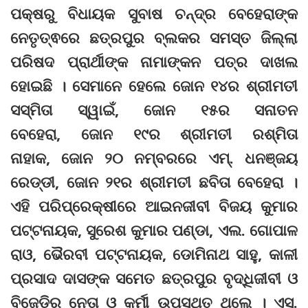
ପକ୍ଷରୁ ବିଧାୟକ ସୁବାଷ ଚନ୍ଦ୍ର ବେହେରାଙ୍କ
ନେତୃତ୍ଵରେ ଛତ୍ରପୁର ବ୍ଲକର ସମସ୍ତ ଜିଲ୍ଲା
ପରିଷଦ ପ୍ରାର୍ଥୀଙ୍କ ନାମାଙ୍କନ ପତ୍ର ଦାଖଲ
ହୋଇଛି । ସେମାନେ ହେଲେ ଜୋନ ୧୪ର ଶ୍ରୀମତୀ
ସସ୍ମିତା ସ୍ୱାଇଁ, ଜୋନ ୧୫ର ସନାତନ
ବେହେରା, ଜୋନ ୧୯ର ଶ୍ରୀମତୀ ରଶ୍ମିତା
ନାହାକ, ଜୋନ ୨୦ ନମ୍ବରରେ ଏମ୍. ଧନଞ୍ଜୟ
ରେଡ୍ଡୀ, ଜୋନ ୨୧ର ଶ୍ରୀମତୀ ଛବିତା ବେହେରା ।
ଏହି ପରିପ୍ରେକ୍ଷୀରେ ଆଇନଜୀବୀ ବିଜୟ କୁମାର
ପଟ୍ଟନାୟକ, ସୁରେଶ କୁମାର ପଣ୍ଡା, ଏଲ. ଗୋପାଳ
ରାଓ, ଭୈରବୀ ପଟ୍ଟନାୟକ, ଡୋମିନାଥ ସାହୁ, କାଳୀ
ପ୍ରସାଦ ଦାସଙ୍କ ସମେତ ଛତ୍ରପୁର ବୃଦ୍ଧିଜୀବୀ ଓ
ବିଜେଡିର ନେତା ଓ କର୍ମୀ ଉପସ୍ଥିତ ଥିଲେ । ଏସ୍.