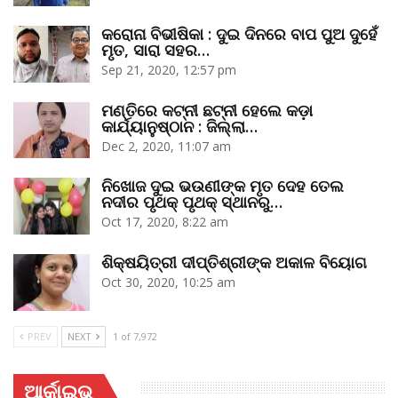
କରୋନା ବିଭୀଷିକା : ଦୁଇ ଦିନରେ ବାପ ପୁଅ ଦୁହେଁ
ମୃତ, ସାରା ସହର…
Sep 21, 2020, 12:57 pm
ମଣ୍ତିରେ କଟ୍‌ନୀ ଛଟ୍‌ନୀ ହେଲେ କଡ଼ା
କାର୍ଯ୍ୟାନୁଷ୍ଠାନ : ଜିଲ୍ଲା…
Dec 2, 2020, 11:07 am
ନିଖୋଜ ଦୁଇ ଭଉଣୀଙ୍କ ମୃତ ଦେହ ତେଲ
ନଦୀର ପୃଥକ୍‌ ପୃଥକ୍‌ ସ୍ଥାନରୁ…
Oct 17, 2020, 8:22 am
ଶିକ୍ଷୟିତ୍ରୀ ଦୀପ୍ତିଶ୍ରୀଙ୍କ ଅକାଳ ବିୟୋଗ
Oct 30, 2020, 10:25 am
PREV
NEXT
1 of 7,972
ଆର୍କାଇଭ