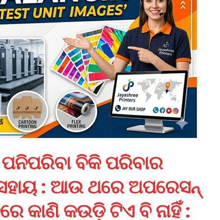
: ପନିପରିବା ବିକି ପରିବାର
ସହାୟ : ଆଉ ଥରେ ଅପରେସନ୍‌
କାଣି କଉଡ଼ି ଟିଏ ବି ନାହିଁ :