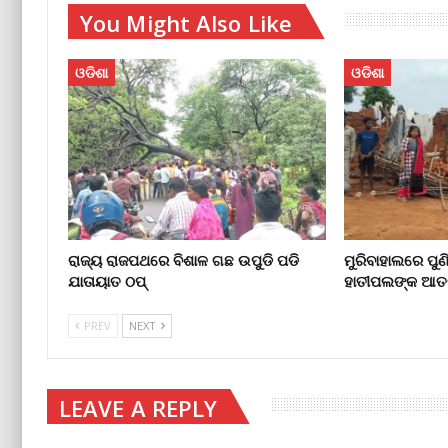
You Might Also Like
ଓଡିଶା
ଓଡିଶା
ରାଜ୍ୟ ରାଜପଥରେ ବିଶାଳ ଗଛ ଉପୁଡି ପଡି
ମୁରିବାହାଲରେ ପୁଣ
ଯାତାୟାତ ଠପ୍‌
ହାତୀପଲଙ୍କ ଆତ
PREV
NEXT
LEAVE A REPLY