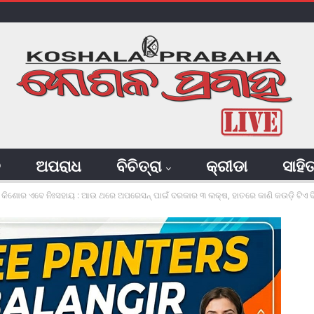
ି
ଅପରାଧ
ବିଚିତ୍ରା
କ୍ରୀଡା
ସାହି
ା କିଶୋର ଏବେ ନିଃସହାୟ : ଆଉ ଥରେ ଅପରେସନ୍‌ ପାଇଁ ଦରକାର ୩ ଲକ୍ଷ, ହାତରେ କାଣି କଉଡ଼ି ଟିଏ ବି ନା