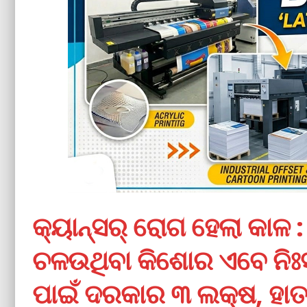
କ୍ୟାନ୍‌ସର୍‌ ରୋଗ ହେଲା କାଳ 
ଚଳଉଥିବା କିଶୋର ଏବେ ନିଃ
ପାଇଁ ଦରକାର ୩ ଲକ୍ଷ, ହାତରେ 