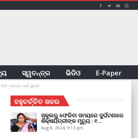
ତ୍ୟ
ସ୍ୱତନ୍ତ୍ର
ଭିଡିଓ
E-Paper
ହିଁ : ସହାୟତା ପାଇଁ ଗୁହାରୀ
ବହୁଚର୍ଚ୍ଚିତ ଖବର
ସ୍କୁଲରୁ ଫେରିବା ସମୟରେ ଦୁର୍ଘଟଣାରେ
ଶିକ୍ଷୟିତ୍ରୀଙ୍କ ମୃତ୍ୟୁ : ୧…
Aug 6, 2024, 9:13 pm