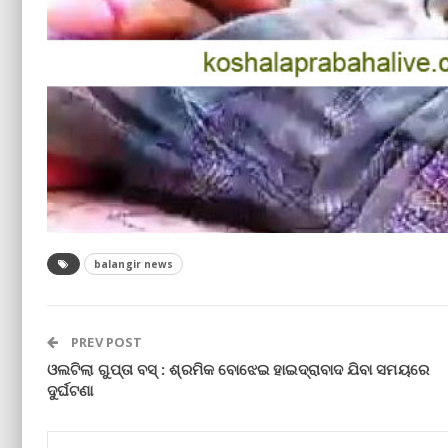
balangir news
PREV POST
ଓଲଟିଲା ଗୁପ୍ତା ବସ୍‌ : ଶ୍ରମିକ ବୋଝେଇ ହାଇଦ୍ରାବାଦ ଯିବା ସମୟରେ
ଦୁର୍ଘଟଣା