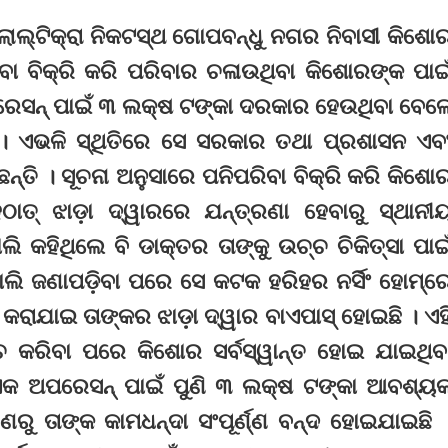
 ଲାଲ୍‌ଟିକ୍ରା ନିକଟସ୍ଥ ଗୋପବନ୍ଧୁ ନଗର ନିବାସୀ କିଶୋ
ିବା ବିକ୍ରି କରି ପରିବାର ଚଳାଉଥିବା କିଶୋରଙ୍କ ପାଇ
ରେସନ୍‌ ପାଇଁ ୩ ଲକ୍ଷ ଟଙ୍କା ଦରକାର ହେଉଥିବା ବେଳ
ଁ । ଏଭଳି ସ୍ଥିତିରେ ସେ ସରକାର ତଥା ପ୍ରଶାସନ ଏବ
ନ୍ତି । ସୂଚନା ଅନୁସାରେ ପନିପରିବା ବିକ୍ରି କରି କିଶୋ
ାତ୍‌ ଝାଡ଼ା ଦ୍ୱାରରେ ଯନ୍ତ୍ରଣା ହେବାରୁ ସ୍ଥାନୀ
 କହିଥିଲେ ବି ଡାକ୍ତର ତାଙ୍କୁ ଉଚ୍ଚ ଚିକିତ୍ସା ପାଇ
ୋଲି ଜଣାପଡ଼ିବା ପରେ ସେ କଟକ ହରିହର ନର୍ସିଂ ହୋମ୍‌ର
କରାଯାଇ ତାଙ୍କର ଝାଡ଼ା ଦ୍ୱାର ବାଏପାସ୍‌ ହୋଇଛି । ଏହ
୍ଚ କରିବା ପରେ କିଶୋର ସର୍ବସ୍ୱାନ୍ତ ହୋଇ ଯାଇଥିବ
କ ଅପରେସନ୍‌ ପାଇଁ ପୁଣି ୩ ଲକ୍ଷ ଟଙ୍କା ଆବଶ୍ୟ
ଣରୁ ତାଙ୍କ କାମଧନ୍ଦା ସଂପୂର୍ଣ୍ଣ ବନ୍ଦ ହୋଇଯାଇଛି 