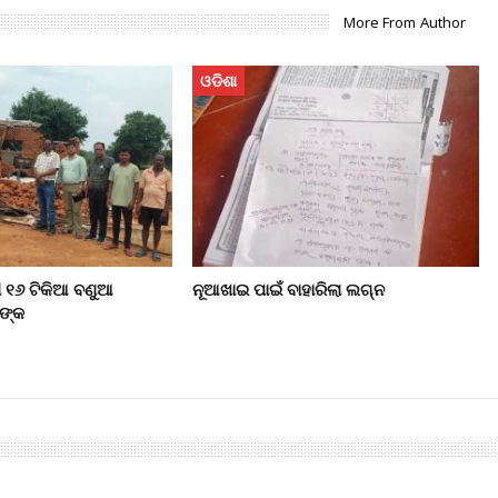
More From Author
ଓଡିଶା
ି ୧୬ ଟିକିଆ ବଣୁଆ
ନୂଆଖାଇ ପାଇଁ ବାହାରିଲା ଲଗ୍ନ
ଙ୍କ