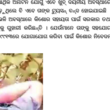
 ଆର୍ଥିକ ଅନାଟନ ଯୋଗୁଁ ଏବେ ଖୁବ୍‌ ଦୟନୀୟ ଅବସ୍ଥାର
଼ୁଥିଲେ ବି ଏବେ ତାଙ୍କ ଟ୍ୟୁସନ୍‌ ବନ୍ଦ ହୋଇଯାଇଛି 
 । ଏଭଳି ଅବସ୍ଥାରେ କିଶୋର ସହାୟତା ପାଇଁ ସରକାର ତଥ
୍କୁ ଗୁହାରୀ କରିଛନ୍ତି । ଯେଉଁମାନେ ତାଙ୍କୁ ସହଯୋ
୮୭୭୯୯୧୩ରେ ଯୋଗାଯୋଗ କରିବା ପାଇଁ କିଶୋର ନିବେଦ