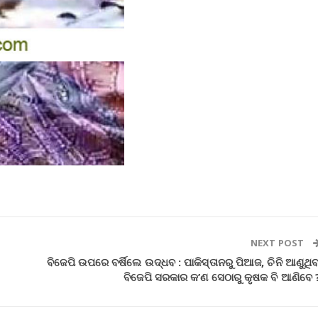
NEXT POST
ବିଜେପି ଉପରେ ବର୍ଷିଲେ ଉଦ୍ଧବ : ପାକିସ୍ତାନରୁ ପିଆଜ, ଚିନି ଆଣୁଥିବ
ବିଜେପି ସରକାର କ’ଣ ସେଠାରୁ କୃଷକ ବି ଆଣିବେ 