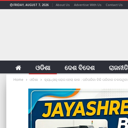
About Us
Advertise With Us
Contact Us
FRIDAY, AUGUST 7, 2026
ଓଡିଶା
ଦେଶ ବିଦେଶ
ରାଜନୀତ
Home
ଓଡିଶା
କ୍ୟାନ୍‌ସର୍‌ ରୋଗ ହେଲା କାଳ : ପନିପରିବା ବିକି ପରିବାର ଚଳଉଥିବ