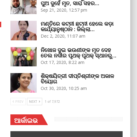
ପୁଅ ଦୁହେଁ ମୃତ, ସାରା ସହର…
Sep 21, 2020, 12:57 pm
ମଣ୍ତିରେ କଟ୍‌ନୀ ଛଟ୍‌ନୀ ହେଲେ କଡ଼ା
କାର୍ଯ୍ୟାନୁଷ୍ଠାନ : ଜିଲ୍ଲା…
Dec 2, 2020, 11:07 am
ନିଖୋଜ ଦୁଇ ଭଉଣୀଙ୍କ ମୃତ ଦେହ
ତେଲ ନଦୀର ପୃଥକ୍‌ ପୃଥକ୍‌ ସ୍ଥାନରୁ…
Oct 17, 2020, 8:22 am
ଶିକ୍ଷୟିତ୍ରୀ ଦୀପ୍ତିଶ୍ରୀଙ୍କ ଅକାଳ
ବିୟୋଗ
Oct 30, 2020, 10:25 am
PREV
NEXT
1 of 7,972
ଆର୍କାଇଭ