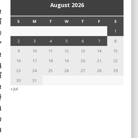
August 2026
ର
ଁ
S
M
T
W
T
F
S
େ
1
2
3
4
5
6
7
8
ଂ
9
10
11
12
13
14
15
ର
16
17
18
19
20
21
22
ୟ
23
24
25
26
27
28
29
ଁ
30
31
େ
« Jul
ି
ା
କ
।