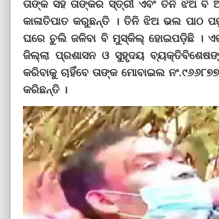
ତାଙ୍କ ସହ ତାଙ୍କର ସ୍ତ୍ରୀ ଏବଂ ତିନି ଝିଅ ବି
କାଳାତିପାତ କରୁଛନ୍ତି । ତିନି ଝିଅ ଭଲ ପାଠ ପଢ
ଘରେ ଚୁଲି ଜଳିବା ବି ମୁସ୍‌କିଲ୍‌ ହୋଇପଡ଼ିଛି
ଜିଲ୍ଲା ପ୍ରଶାସନ ଓ ସୁହୃଦୟ ବ୍ୟକ୍ତିବିଶେଷଙ
କରିବାକୁ ଚାହିଁବେ ତାଙ୍କ ମୋବାଇଲ ନଂ.୯୬୬
କରିଛନ୍ତି ।