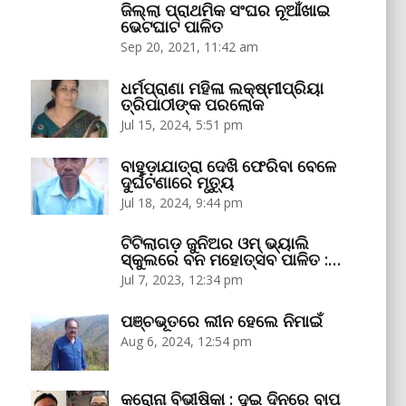
ଜିଲ୍ଲା ପ୍ରାଥମିକ ସଂଘର ନୂଆଁଖାଇ
ଭେଟଘାଟ ପାଳିତ
Sep 20, 2021, 11:42 am
ଧର୍ମପ୍ରାଣା ମହିଳା ଲକ୍ଷ୍ମୀପ୍ରିୟା
ତ୍ରିପାଠୀଙ୍କ ପରଲୋକ
Jul 15, 2024, 5:51 pm
ବାହୁଡ଼ାଯାତ୍ରା ଦେଖି ଫେରିବା ବେଳେ
ଦୁର୍ଘଟଣାରେ ମୃତ୍ୟୁ
Jul 18, 2024, 9:44 pm
ଟିଟିଲାଗଡ଼ ଜୁନିଅର ଓମ୍‌ ଭ୍ୟାଲି
ସ୍କୁଲରେ ବନ ମହୋତ୍ସବ ପାଳିତ :…
Jul 7, 2023, 12:34 pm
ପଞ୍ଚଭୂତରେ ଲୀନ ହେଲେ ନିମାଇଁ
Aug 6, 2024, 12:54 pm
କରୋନା ବିଭୀଷିକା : ଦୁଇ ଦିନରେ ବାପ