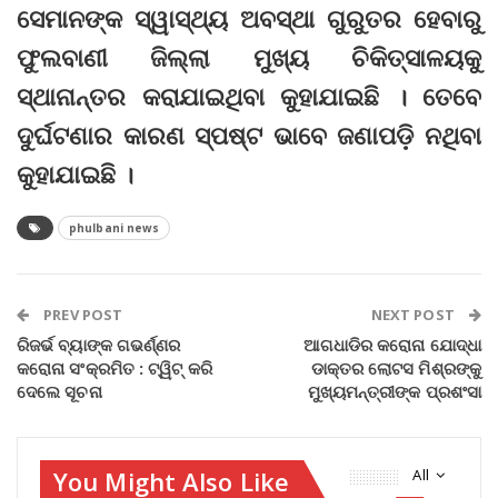
ସେମାନଙ୍କ ସ୍ୱାସ୍ଥ୍ୟ ଅବସ୍ଥା ଗୁରୁତର ହେବାରୁ
ଫୁଲବାଣୀ ଜିଲ୍ଲା ମୁଖ୍ୟ ଚିକିତ୍ସାଳୟକୁ
ସ୍ଥାନାନ୍ତର କରାଯାଇଥିବା କୁହାଯାଇଛି । ତେବେ
ଦୁର୍ଘଟଣାର କାରଣ ସ୍ପଷ୍ଟ ଭାବେ ଜଣାପଡ଼ି ନଥିବା
କୁହାଯାଇଛି ।
phulbani news
PREV POST
NEXT POST
ରିଜର୍ଭ ବ୍ୟାଙ୍କ ଗଭର୍ଣ୍ଣର
ଆଗଧାଡିର କରୋନା ଯୋଦ୍ଧା
କରୋନା ସଂକ୍ରମିତ : ଟ୍ୱିଟ୍‌ କରି
ଡାକ୍ତର ଲୋଟସ ମିଶ୍ରଙ୍କୁ
ଦେଲେ ସୂଚନା
ମୁଖ୍ୟମନ୍ତ୍ରୀଙ୍କ ପ୍ରଶଂସା
You Might Also Like
All