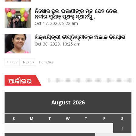
ନିଖୋଜ ଦୁଇ ଭଉଣୀଙ୍କ ମୃତ ଦେହ ତେଲ
ନଦୀର ପୃଥକ୍‌ ପୃଥକ୍‌ ସ୍ଥାନରୁ…
Oct 17, 2020, 8:22 am
ଶିକ୍ଷୟିତ୍ରୀ ଦୀପ୍ତିଶ୍ରୀଙ୍କ ଅକାଳ ବିୟୋଗ
Oct 30, 2020, 10:25 am
PREV
NEXT
1 of 7,969
ଆର୍କାଇଭ
August 2026
S
M
T
W
T
F
S
1