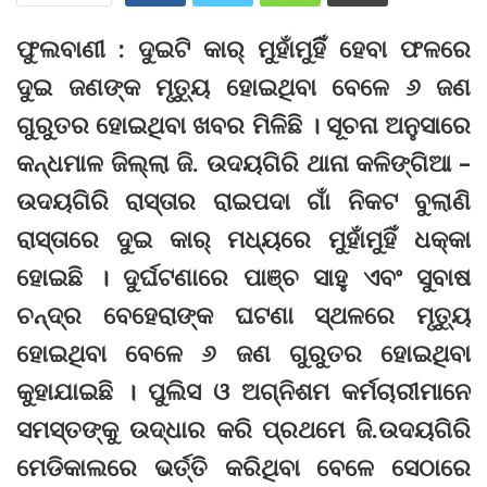
ଫୁଲବାଣୀ : ଦୁଇଟି କାର୍‌ ମୁହାଁମୁହିିଁ ହେବା ଫଳରେ
ଦୁଇ ଜଣଙ୍କ ମୃତ୍ୟୁ ହୋଇଥିବା ବେଳେ ୬ ଜଣ
ଗୁରୁତର ହୋଇଥିବା ଖବର ମିଳିଛି । ସୂଚନା ଅନୁସାରେ
କନ୍ଧମାଳ ଜିଲ୍ଲା ଜି. ଉଦୟଗିରି ଥାନା କଳିଙ୍ଗିଆ –
ଉଦୟଗିରି ରାସ୍ତାର ରାଇପଦା ଗାଁ ନିକଟ ବୁଲାଣି
ରାସ୍ତାରେ ଦୁଇ କାର୍‌‌ ମଧ୍ୟରେ ମୁହାଁମୁହିଁ ଧକ୍କା
ହୋଇଛି । ଦୁର୍ଘଟଣାରେ ପାଞ୍ଚ ସାହୁ ଏବଂ ସୁବାଷ
ଚନ୍ଦ୍ର ବେହେରାଙ୍କ ଘଟଣା ସ୍ଥଳରେ ମୃତ୍ୟୁ
ହୋଇଥିବା ବେଳେ ୬ ଜଣ ଗୁରୁତର ହୋଇଥିବା
କୁହାଯାଇଛି । ପୁଲିସ ଓ ଅଗ୍ନିଶମ କର୍ମଚାରୀମାନେ
ସମସ୍ତଙ୍କୁ ଉଦ୍ଧାର କରି ପ୍ରଥମେ ଜି.ଉଦୟଗିରି
ମେଡିକାଲରେ ଭର୍ତ୍ତି କରିଥିବା ବେଳେ ସେଠାରେ