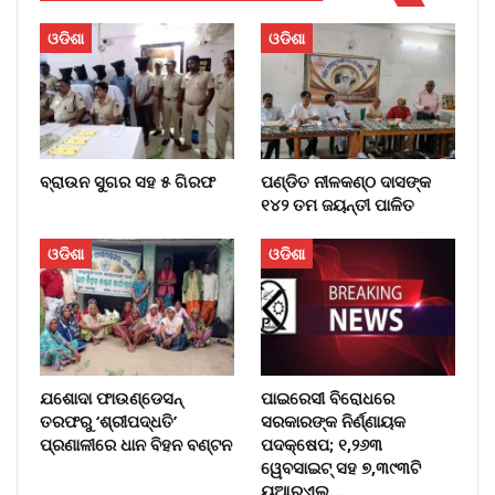
ଓଡିଶା
ଓଡିଶା
ବ୍ରାଉନ ସୁଗର ସହ ୫ ଗିରଫ
ପଣ୍ଡିତ ନୀଳକଣ୍ଠ ଦାସଙ୍କ
୧୪୨ ତମ ଜୟନ୍ତୀ ପାଳିତ
ଓଡିଶା
ଓଡିଶା
ଯଶୋଦା ଫାଉଣ୍ଡେସନ୍
ପାଇରେସୀ ବିରୋଧରେ
ତରଫରୁ ‘ଶ୍ରୀପଦ୍ଧତି’
ସରକାରଙ୍କ ନିର୍ଣ୍ଣାୟକ
ପ୍ରଣାଳୀରେ ଧାନ ବିହନ ବଣ୍ଟନ
ପଦକ୍ଷେପ; ୧,୨୬୩
ୱେବସାଇଟ୍ ସହ ୭,୩୯୩ଟି
ୟୁଆରଏଲ୍…