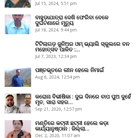
Jul 15, 2024, 5:51 pm
ବାହୁଡ଼ାଯାତ୍ରା ଦେଖି ଫେରିବା ବେଳେ
ଦୁର୍ଘଟଣାରେ ମୃତ୍ୟୁ
Jul 18, 2024, 9:44 pm
ଟିଟିଲାଗଡ଼ ଜୁନିଅର ଓମ୍‌ ଭ୍ୟାଲି ସ୍କୁଲରେ ବନ
ମହୋତ୍ସବ ପାଳିତ :…
Jul 7, 2023, 12:34 pm
ପଞ୍ଚଭୂତରେ ଲୀନ ହେଲେ ନିମାଇଁ
Aug 6, 2024, 12:54 pm
କରୋନା ବିଭୀଷିକା : ଦୁଇ ଦିନରେ ବାପ ପୁଅ ଦୁହେଁ
ମୃତ, ସାରା ସହର…
Sep 21, 2020, 12:57 pm
ମଣ୍ତିରେ କଟ୍‌ନୀ ଛଟ୍‌ନୀ ହେଲେ କଡ଼ା
କାର୍ଯ୍ୟାନୁଷ୍ଠାନ : ଜିଲ୍ଲା…
Dec 2, 2020, 11:07 am