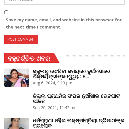
Save my name, email, and website in this browser for
the next time I comment.
ବହୁଚର୍ଚ୍ଚିତ ଖବର
ସ୍କୁଲରୁ ଫେରିବା ସମୟରେ ଦୁର୍ଘଟଣାରେ
ଶିକ୍ଷୟିତ୍ରୀଙ୍କ ମୃତ୍ୟୁ : ୧…
Aug 6, 2024, 9:13 pm
ଜିଲ୍ଲା ପ୍ରାଥମିକ ସଂଘର ନୂଆଁଖାଇ ଭେଟଘାଟ
ପାଳିତ
Sep 20, 2021, 11:42 am
ଧର୍ମପ୍ରାଣା ମହିଳା ଲକ୍ଷ୍ମୀପ୍ରିୟା ତ୍ରିପାଠୀଙ୍କ
ପରଲୋକ