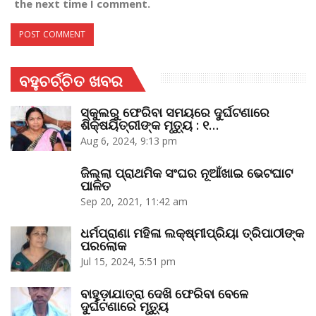
the next time I comment.
ବହୁଚର୍ଚ୍ଚିତ ଖବର
ସ୍କୁଲରୁ ଫେରିବା ସମୟରେ ଦୁର୍ଘଟଣାରେ
ଶିକ୍ଷୟିତ୍ରୀଙ୍କ ମୃତ୍ୟୁ : ୧…
Aug 6, 2024, 9:13 pm
ଜିଲ୍ଲା ପ୍ରାଥମିକ ସଂଘର ନୂଆଁଖାଇ ଭେଟଘାଟ
ପାଳିତ
Sep 20, 2021, 11:42 am
ଧର୍ମପ୍ରାଣା ମହିଳା ଲକ୍ଷ୍ମୀପ୍ରିୟା ତ୍ରିପାଠୀଙ୍କ
ପରଲୋକ
Jul 15, 2024, 5:51 pm
ବାହୁଡ଼ାଯାତ୍ରା ଦେଖି ଫେରିବା ବେଳେ
ଦୁର୍ଘଟଣାରେ ମୃତ୍ୟୁ