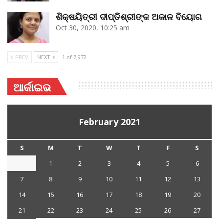
ଶିକ୍ଷୟିତ୍ରୀ ଦୀପ୍ତିଶ୍ରୀଙ୍କ ଅକାଳ ବିୟୋଗ
Oct 30, 2020, 10:25 am
PREV
NEXT
1 of 7,972
ଆର୍କାଇଭ
February 2021
S
M
T
W
T
F
S
1
2
3
4
5
6
7
8
9
10
11
12
13
14
15
16
17
18
19
20
21
22
23
24
25
26
27