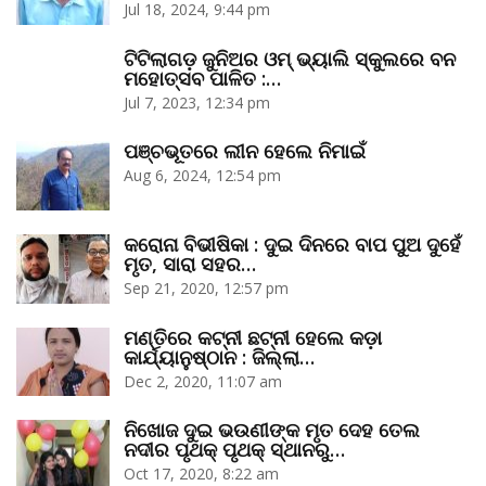
Jul 18, 2024, 9:44 pm
ଟିଟିଲାଗଡ଼ ଜୁନିଅର ଓମ୍‌ ଭ୍ୟାଲି ସ୍କୁଲରେ ବନ
ମହୋତ୍ସବ ପାଳିତ :…
Jul 7, 2023, 12:34 pm
ପଞ୍ଚଭୂତରେ ଲୀନ ହେଲେ ନିମାଇଁ
Aug 6, 2024, 12:54 pm
କରୋନା ବିଭୀଷିକା : ଦୁଇ ଦିନରେ ବାପ ପୁଅ ଦୁହେଁ
ମୃତ, ସାରା ସହର…
Sep 21, 2020, 12:57 pm
ମଣ୍ତିରେ କଟ୍‌ନୀ ଛଟ୍‌ନୀ ହେଲେ କଡ଼ା
କାର୍ଯ୍ୟାନୁଷ୍ଠାନ : ଜିଲ୍ଲା…
Dec 2, 2020, 11:07 am
ନିଖୋଜ ଦୁଇ ଭଉଣୀଙ୍କ ମୃତ ଦେହ ତେଲ
ନଦୀର ପୃଥକ୍‌ ପୃଥକ୍‌ ସ୍ଥାନରୁ…
Oct 17, 2020, 8:22 am