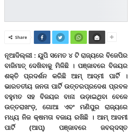
Share
ନୂଆଦିଲ୍ଲୀ : ୟୁପି ସମେତ ୪ ଟି ରାଜ୍ୟରେ ବିଜେପିର
ବାଜିମାତ୍‌ ଦେଖିବାକୁ ମିଳିଛି । ପଞ୍ଜାବରେ ବିଜୟର
ଶକ୍ତି ପ୍ରଦର୍ଶନ କରିଛି ଆମ୍‌ ଆଦ୍‌ମୀ ପାର୍ଟି ।
ଭାରତତୀୟ ଜନତା ପାର୍ଟି ଉତ୍ତରପ୍ରଦେଶ ପ୍ରବଳ
ବହୁମତ ସହ ବିଜୟର ବାନା ଉଡ଼ାଇଥିବା ବେଳେ
ଉତ୍ତରାଖଂଡ଼, ଗୋଆ ଏବଂ ମଣିପୁର ରାଜ୍ୟରେ
ମଧ୍ୟ ନିଜ କ୍ଷମତା ବଜାୟ ରଖିଛି । ଆମ୍ ଆଦମୀ
ପାର୍ଟି (ଆପ୍‌) ପଞ୍ଜାବରେ ଜବର୍‌ଦସ୍ତ