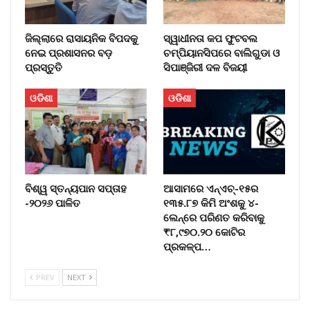
ଜିଲ୍ଲାରେ ରାସାୟନିକ ବିପଦକୁ
ସ୍ୱାଧୀନତା କପ ଫୁଟବଲ
ନେଇ ପ୍ରଶାସନର ବଡ଼
ଚମ୍ପିୟାନସିପରେ ବାଲିଗୁଡା ଓ
ପ୍ରସ୍ତୁତି
ସିପାଞ୍ଜିରୀ ଦଳ ବିଜୟୀ
ଓଡିଶା
ଓଡିଶା
ବିଶ୍ୱ ସ୍ତନ୍ୟପାନ ସପ୍ତାହ
ଆସାମରେ ଏନ୍ଏଚ୍-୧୫ର
-୨୦୨୬ ପାଳିତ
୧୩୫.୮୭ କିମି ଅଂଶକୁ ୪-
ଲେନ୍ରେ ପରିଣତ କରିବାକୁ
₹୮,୯୭୦.୨୦ କୋଟିର
ପ୍ରକଳ୍ପ…
PREV
NEXT