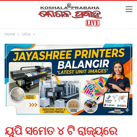
Home
ଓଡିଶା
ୟୁପି ସମେତ ୪ ଟି ରାଜ୍ୟରେ