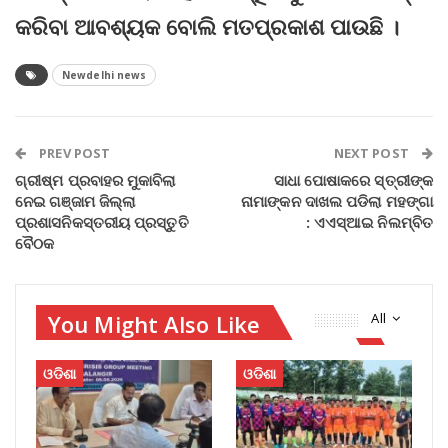
କରିବା ଆବଶ୍ୟକ ବୋଲି ମତପ୍ରକାଶ ପାଉଛି ।
Newdelhi news
PREV POST
NEXT POST
ଗ୍ରୀଷ୍ମ ପ୍ରବାହର ମୁକାବିଲା
ସାଧା ପୋଷାକରେ ସ୍ତ୍ରୀଙ୍କ
ନେଇ ଗଞ୍ଜାମ ଜିଲ୍ଲା
ନାମାଙ୍କନ ଦାଖଲ ପଡିଲା ମହଙ୍ଗା
ପ୍ରଶାସନିକସ୍ତରୀୟ ପ୍ରସ୍ତୁତି
: ଏଏସ୍‌ଆଇ ନିଲମ୍ବିତ
ବୈଠକ
You Might Also Like
All
ଓଡିଶା
ଓଡିଶା