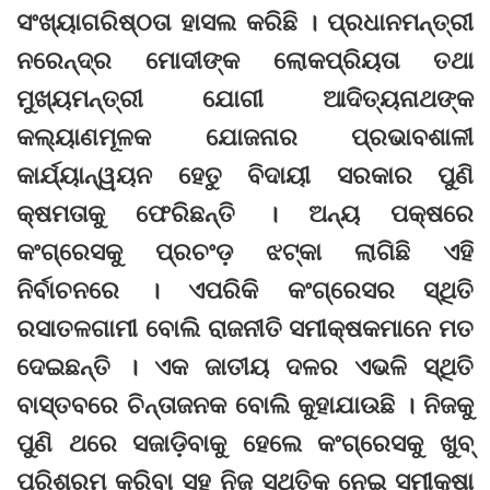
ସଂଖ୍ୟାଗରିଷ୍ଠତା ହାସଲ କରିଛି । ପ୍ରଧାନମନ୍ତ୍ରୀ
ନରେନ୍ଦ୍ର ମୋଦୀଙ୍କ ଲୋକପ୍ରିୟତା ତଥା
ମୁଖ୍ୟମନ୍ତ୍ରୀ ଯୋଗୀ ଆଦିତ୍ୟନାଥଙ୍କ
କଲ୍ୟାଣମୂଳକ ଯୋଜନାର ପ୍ରଭାବଶାଳୀ
କାର୍ଯ୍ୟାନ୍ୱୟନ ହେତୁ ବିଦାୟୀ ସରକାର ପୁଣି
କ୍ଷମତାକୁ ଫେରିଛନ୍ତି । ଅନ୍ୟ ପକ୍ଷରେ
କଂଗ୍ରେସକୁ ପ୍ରଚଂଡ଼ ଝଟ୍‌କା ଲାଗିଛି ଏହି
ନିର୍ବାଚନରେ । ଏପରିକି କଂଗ୍ରେସର ସ୍ଥିତି
ରସାତଳଗାମୀ ବୋଲି ରାଜନୀତି ସମୀକ୍ଷକମାନେ ମତ
ଦେଇଛନ୍ତି । ଏକ ଜାତୀୟ ଦଳର ଏଭଳି ସ୍ଥିତି
ବାସ୍ତବରେ ଚିନ୍ତାଜନକ ବୋଲି କୁହାଯାଉଛି । ନିଜକୁ
ପୁଣି ଥରେ ସଜାଡ଼ିବାକୁ ହେଲେ କଂଗ୍ରେସକୁ ଖୁବ୍‌
ପରିଶ୍ରମ କରିବା ସହ ନିଜ ସ୍ଥିତିକୁ ନେଇ ସମୀକ୍ଷା