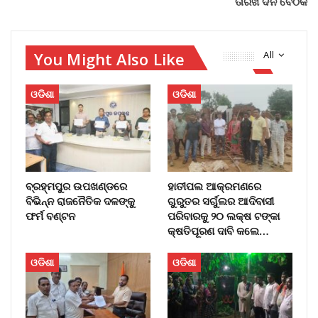
ତାରିଖ ଦିନ ବୈଠକ
You Might Also Like
All
ଓଡିଶା
ଓଡିଶା
ବ୍ରହ୍ମପୁର ଉପଖଣ୍ଡରେ
ହାତୀପଲ ଆକ୍ରମଣରେ
ବିଭିନ୍ନ ରାଜନୈତିକ ଦଳଙ୍କୁ
ଗୁରୁତର ସର୍ଗୁଲର ଆଦିବାସୀ
ଫର୍ମ ବଣ୍ଟନ
ପରିବାରକୁ ୨୦ ଲକ୍ଷ ଟଙ୍କା
କ୍ଷତିପୂରଣ ଦାବି କଲେ…
ଓଡିଶା
ଓଡିଶା