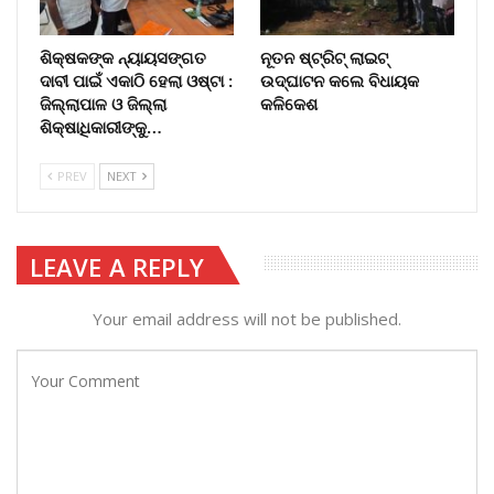
ଶିକ୍ଷକଙ୍କ ନ୍ୟାୟସଙ୍ଗତ
ନୂତନ ଷ୍ଟ୍ରିଟ୍ ଲାଇଟ୍‌
ଦାବୀ ପାଇଁ ଏକାଠି ହେଲା ଓଷ୍ଟା :
ଉଦ୍‌ଘାଟନ କଲେ ବିଧାୟକ
ଜିଲ୍ଲାପାଳ ଓ ଜିଲ୍ଲା
କଳିକେଶ
ଶିକ୍ଷାଧିକାରୀଙ୍କୁ…
PREV
NEXT
LEAVE A REPLY
Your email address will not be published.