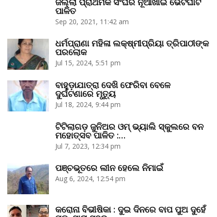
ଜିଲ୍ଲା ପ୍ରାଥମିକ ସଂଘର ନୂଆଁଖାଇ ଭେଟଘାଟ
ପାଳିତ
Sep 20, 2021, 11:42 am
ଧର୍ମପ୍ରାଣା ମହିଳା ଲକ୍ଷ୍ମୀପ୍ରିୟା ତ୍ରିପାଠୀଙ୍କ
ପରଲୋକ
Jul 15, 2024, 5:51 pm
ବାହୁଡ଼ାଯାତ୍ରା ଦେଖି ଫେରିବା ବେଳେ
ଦୁର୍ଘଟଣାରେ ମୃତ୍ୟୁ
Jul 18, 2024, 9:44 pm
ଟିଟିଲାଗଡ଼ ଜୁନିଅର ଓମ୍‌ ଭ୍ୟାଲି ସ୍କୁଲରେ ବନ
ମହୋତ୍ସବ ପାଳିତ :…
Jul 7, 2023, 12:34 pm
ପଞ୍ଚଭୂତରେ ଲୀନ ହେଲେ ନିମାଇଁ
Aug 6, 2024, 12:54 pm
କରୋନା ବିଭୀଷିକା : ଦୁଇ ଦିନରେ ବାପ ପୁଅ ଦୁହେଁ