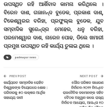
ଉପସ୍ଥିତ ରହି ଆର୍ଶିବାଦ କାମନା କରିଥିଲେ ।
ବିରେନ ଦାଶ, ଗଜାନନ୍ଦ ବୁଡେକ, ପ୍ରକାଶ ଦାଶ୍,
ଟିକେଶ୍ୱରର ବରିହା, ପ୍ରଫୁଲ୍ଲ ବୁଡେକ, ଯୁବ
ସମ୍ବାଦିକ ସୁରେନ୍ଦ୍ର ମେହେର, ଧନୁ ବରିହା,
ପରମେଶ୍ୱାର ଦାଶ, ନାରେନ ପୋଢ, ଡିଲେ ଖମାରୀ
ପ୍ରମୁଖ ଉପସ୍ଥିତ ରହି କାର୍ଯ୍ୟ ତୁଳାଇ ଥିଲେ ।
padmapur news
PREV POST
NEXT POST
କାର୍ଯ୍ୟରତ ସାମ୍ବାଦିକ ରୋହିତ
ପୌର ପରିଷଦ ସାଧାରଣ
ବିଶ୍ୱାଳଙ୍କ ବିୟୋଗରେ ଶୋକ :
ନିର୍ବାଚନ-୨୦୨୨ ନିମନ୍ତେ
ପରିବାରକୁ ୫୦ ଲକ୍ଷର ଆର୍ଥିକ
ରାଜନୈତିକ ଦଳମାନଙ୍କ ସହିତ
ସାହାଯ୍ୟ ଦାବୀ
ବୈଠକ ଅହ୍ୱାନ କଲେ ରାଜ୍ୟ
ନିର୍ବାଚନ ଆୟୋଗ, ଆସନ୍ତା ୧୦