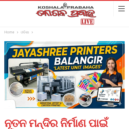
Home
ଓଡିଶା
ନୂତନ ମନ୍ଦିର ନିର୍ମାଣ ପାଇଁ