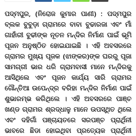
ପଦ୍ମପୁର, (ନିରୋଜ କୁମାର ପାଣୀ) : ପଦ୍ମପୁର
ବ୍ଲକ ବୁବୁଡ଼ା ଗ୍ରାମରେ ବାବା ବୁଢାରଜା ଏବଂ ମାଁ
ଗାହାଁରୀ ବୁଢୀଙ୍କ ନୂତନ ମନ୍ଦିର ନିର୍ମାଣ ପାଇଁ ଭୂମି
ପୂଜନ ଅନୁଷ୍ଠିତ ହୋଇଯାଇଛି । ଏହି ଅବସରରେ
ଗ୍ରାମର ମୁଖ୍ୟ ପୂଜକ (ଝାଙ୍କର)ଙ୍କ ଘରରୁ ପୂଜା
ସାମଗ୍ରୀ ଭାର ଧରି ଗ୍ରାମବାସୀ ମାନେ ମନ୍ଦିରକୁ
ଆସିଥିଲେ ଏବଂ ପୂଜନ କାର୍ଯ୍ୟ ସାରି ଗ୍ରାମର
ଗୌନ୍ତିଆ ଉପେନ୍ଦ୍ର ବରିହା ମନ୍ଦିର ନିର୍ମାଣ ପାଇଁ
ଶୁଭାରମ୍ଭ କରିଥିଲେ । ଏହି ଅବସରରେ ପାଞ୍ଚ
ଖଣ୍ଡ ଗ୍ରାମର ଶ୍ରଦ୍ଧାଳୁ ମାନେ ଉପସ୍ଥିତ ଥିଲେ
ଏବଂ ଦହିଗାଁ ପଞ୍ଚାୟତରେ ସରପଞ୍ଚ ପ୍ରାର୍ଥିନୀ
ଭାବରେ ଛିଡା ହୋଇଥିବା ପ୍ରତ୍ୟେକ ପ୍ରାର୍ଥିନୀ