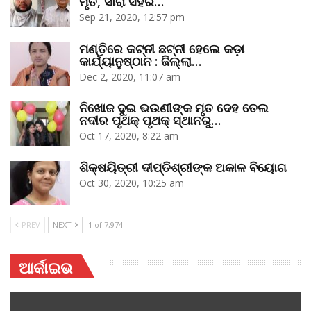
ମୃତ, ସାରା ସହର…
Sep 21, 2020, 12:57 pm
ମଣ୍ତିରେ କଟ୍‌ନୀ ଛଟ୍‌ନୀ ହେଲେ କଡ଼ା
କାର୍ଯ୍ୟାନୁଷ୍ଠାନ : ଜିଲ୍ଲା…
Dec 2, 2020, 11:07 am
ନିଖୋଜ ଦୁଇ ଭଉଣୀଙ୍କ ମୃତ ଦେହ ତେଲ
ନଦୀର ପୃଥକ୍‌ ପୃଥକ୍‌ ସ୍ଥାନରୁ…
Oct 17, 2020, 8:22 am
ଶିକ୍ଷୟିତ୍ରୀ ଦୀପ୍ତିଶ୍ରୀଙ୍କ ଅକାଳ ବିୟୋଗ
Oct 30, 2020, 10:25 am
PREV
NEXT
1 of 7,974
ଆର୍କାଇଭ