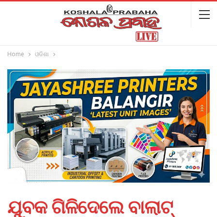
Home
ଓଡିଶା
ଯୁବକ ଗିଳିଦେଲେ ବାଲାଟ୍‌