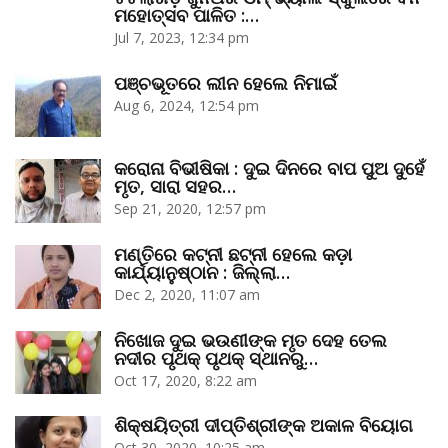
ମହୋତ୍ସବ ପାଳିତ :…
Jul 7, 2023, 12:34 pm
ପଞ୍ଚଭୂତରେ ଲୀନ ହେଲେ ନିମାଇଁ
Aug 6, 2024, 12:54 pm
କରୋନା ବିଭୀଷିକା : ଦୁଇ ଦିନରେ ବାପ ପୁଅ ଦୁହେଁ
ମୃତ, ସାରା ସହର…
Sep 21, 2020, 12:57 pm
ମଣ୍ତିରେ କଟ୍‌ନୀ ଛଟ୍‌ନୀ ହେଲେ କଡ଼ା
କାର୍ଯ୍ୟାନୁଷ୍ଠାନ : ଜିଲ୍ଲା…
Dec 2, 2020, 11:07 am
ନିଖୋଜ ଦୁଇ ଭଉଣୀଙ୍କ ମୃତ ଦେହ ତେଲ
ନଦୀର ପୃଥକ୍‌ ପୃଥକ୍‌ ସ୍ଥାନରୁ…
Oct 17, 2020, 8:22 am
ଶିକ୍ଷୟିତ୍ରୀ ଦୀପ୍ତିଶ୍ରୀଙ୍କ ଅକାଳ ବିୟୋଗ
Oct 30, 2020, 10:25 am