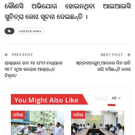
କୌଣସି ଅଭିଯୋଗ ହୋଇନଥିବା ଆଇଆଇସି
ସୁଚିତ୍ରା ଜେନା ସୂଚନା ଦେଇଛନ୍ତି ।
cuttack news
PREV POST
NEXT POST
ରାଜ୍ୟରେ ଗତ ୨୪ ଘଂଟା ମଧ୍ୟରେ
ଷ୍ଟ୍ରଙ୍ଗରୁମ୍ ଆଗରେ ଦିନ ରାତି
୩୮୮ ନୂଆ କରୋନା ଆକ୍ରାନ୍ତ
ଜଗି ବସିଛନ୍ତି ନେତା
ଚିହ୍ନଟ
You Might Also Like
All
ଓଡିଶା
ଓଡିଶା