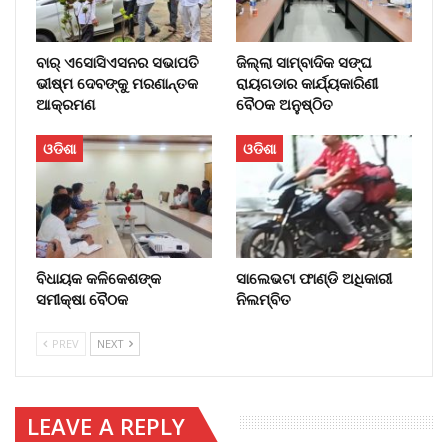
ବାର୍‌ ଏସୋସିଏସନର ସଭାପତି
ଜିଲ୍ଲା ସାମ୍ବାଦିକ ସଙ୍ଘ
ଭୀଷ୍ମ ଦେବଙ୍କୁ ମରଣାନ୍ତକ
ରାୟଗଡାର କାର୍ଯ୍ୟକାରିଣୀ
ଆକ୍ରମଣ
ବୈଠକ ଅନୁଷ୍ଠିତ
ଓଡିଶା
ଓଡିଶା
ବିଧାୟକ କଳିକେଶଙ୍କ
ସାଲେଭଟା ଫାଣ୍ଡି ଅଧିକାରୀ
ସମୀକ୍ଷା ବୈଠକ
ନିଲମ୍ବିତ
PREV
NEXT
LEAVE A REPLY