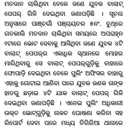
ମତଦାନ ଚାଲିଥିବା ବେଳେ ଜଣେ ଯୁବକ ବାଲାଟ୍‌
ପେପର୍‌ ଗିଳି ଦେଇଥିବା ଜଣାପଡ଼ିଛି । ସୂଚନା
ଅନୁସାରେ ପାଞ୍ଚଗାଁ ପଞ୍ଚାୟତର ୫ନଂ. ବୁଥ୍‌ରେ
ଗତକାଲି ମତଦାନ ଚାଲିଥିବା ସମୟରେ ଅପରାହ୍ନ
୧ଟାରେ ଭୋଟ ଦେବାକୁ ଆସିଥିବା ଜଣେ ଯୁବକ ୪ଟି
ବାଲାଟ୍‌ ପେପର୍‌ର ଏକାଧିକ ସ୍ଥାନରେ ମୋହର
ମାରିଥିବାରୁ ସେ ବାଲାଟ୍‌ ପେପର୍‌ଗୁଡ଼ିକୁ ବାହାରେ
ଫୋପାଡ଼ି ଦେଇଥିବା ବେଳେ ପୁଲିଂ ଅଫିସର ବାହାରୁ
ଏହାକୁ ଗୋଟାଇ ଆଣିବା ପରେ ଯୁବକ ଜଣକ ତାଙ୍କ
ହାତରୁ ଛଡ଼ାଇ ୪ଟି ଯାକ ବାଲାଟ୍‌ ପେପର୍‌ ଗିଳି
ଦେଇଥିବା ଜଣାପଡ଼ିଛି । ଏନେଇ ପୁଲିଂ ଅଧିକାରୀ
ଉକ୍ତ ଭୋଟ୍‌ଗୁଡ଼ିକୁ ନାକଚ ଘୋଷଣା କରିବା ସହ
ରିପୋର୍ଟ ଦେବା ପରେ ମଧ୍ୟ ତିଗିରିଆ ଥାନାରେ