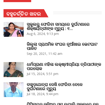
ବହୁଚର୍ଚ୍ଚିତ ଖବର
ସ୍କୁଲରୁ ଫେରିବା ସମୟରେ ଦୁର୍ଘଟଣାରେ
ଶିକ୍ଷୟିତ୍ରୀଙ୍କ ମୃତ୍ୟୁ : ୧…
Aug 6, 2024, 9:13 pm
ଜିଲ୍ଲା ପ୍ରାଥମିକ ସଂଘର ନୂଆଁଖାଇ ଭେଟଘାଟ
ପାଳିତ
Sep 20, 2021, 11:42 am
ଧର୍ମପ୍ରାଣା ମହିଳା ଲକ୍ଷ୍ମୀପ୍ରିୟା ତ୍ରିପାଠୀଙ୍କ
ପରଲୋକ
Jul 15, 2024, 5:51 pm
ବାହୁଡ଼ାଯାତ୍ରା ଦେଖି ଫେରିବା ବେଳେ
ଦୁର୍ଘଟଣାରେ ମୃତ୍ୟୁ
Jul 18, 2024, 9:44 pm
ଟିଟିଲାଗଡ଼ ଜୁନିଅର ଓମ୍‌ ଭ୍ୟାଲି ସ୍କୁଲରେ ବନ