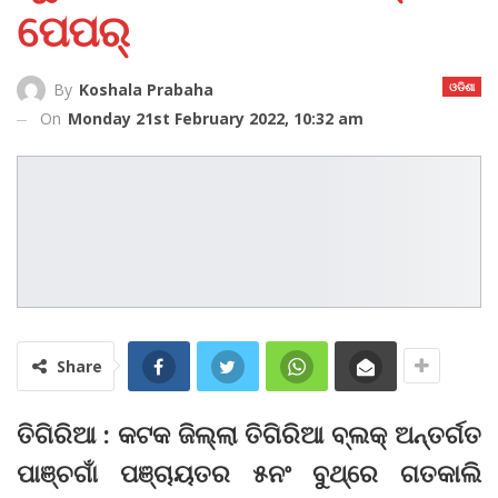
ପେପର୍‌
ଓଡିଶା
By
Koshala Prabaha
On
Monday 21st February 2022, 10:32 am
Share
ତିଗିରିଆ : କଟକ ଜିଲ୍ଲା ତିଗିରିଆ ବ୍ଲକ୍‌ ଅନ୍ତର୍ଗତ
ପାଞ୍ଚଗାଁ ପଞ୍ଚାୟତର ୫ନଂ ବୁଥ୍‌ରେ ଗତକାଲି