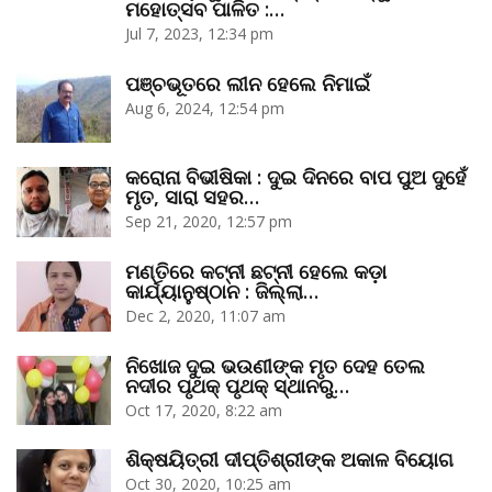
ମହୋତ୍ସବ ପାଳିତ :…
Jul 7, 2023, 12:34 pm
ପଞ୍ଚଭୂତରେ ଲୀନ ହେଲେ ନିମାଇଁ
Aug 6, 2024, 12:54 pm
କରୋନା ବିଭୀଷିକା : ଦୁଇ ଦିନରେ ବାପ ପୁଅ ଦୁହେଁ
ମୃତ, ସାରା ସହର…
Sep 21, 2020, 12:57 pm
ମଣ୍ତିରେ କଟ୍‌ନୀ ଛଟ୍‌ନୀ ହେଲେ କଡ଼ା
କାର୍ଯ୍ୟାନୁଷ୍ଠାନ : ଜିଲ୍ଲା…
Dec 2, 2020, 11:07 am
ନିଖୋଜ ଦୁଇ ଭଉଣୀଙ୍କ ମୃତ ଦେହ ତେଲ
ନଦୀର ପୃଥକ୍‌ ପୃଥକ୍‌ ସ୍ଥାନରୁ…
Oct 17, 2020, 8:22 am
ଶିକ୍ଷୟିତ୍ରୀ ଦୀପ୍ତିଶ୍ରୀଙ୍କ ଅକାଳ ବିୟୋଗ
Oct 30, 2020, 10:25 am