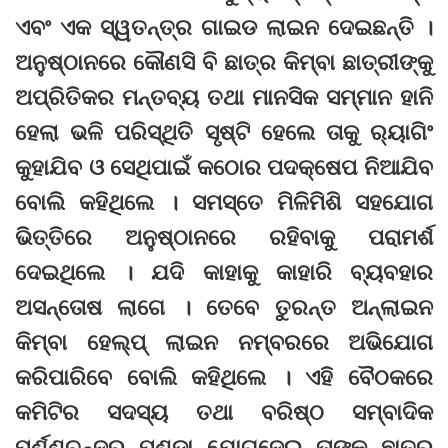
ଏବଂ ଏକ ସ୍ୱତନ୍ତ୍ର ଗାଇଡ ଲାଇନ ଦେଇଛନ୍ତି ।
ଅନୁଷ୍ଠାନରେ କୌଣସି ବି ଛାତ୍ର କିମ୍ବା ଛାତ୍ରୀଙ୍କୁ
ଅପ୍ରିତିକର ମନ୍ତବ୍ୟ ତଥା ମାନସିକ ସମ୍ମାନ ହାନି
ହେଲା ଭଳି ପରିସ୍ଥିତି ସୃଷ୍ଟି ହେଲେ ତାକୁ ର‍୍ୟାଗିଂ
କୁହାଯିବ ଓ ସେଥିପାଇଁ କଠୋର ପଦକ୍ଷେପ ନିଆଯିବ
ବୋଲି କହିଥିଲେ । ସମସ୍ତେ ମିଳିମିଶି ସହଯୋଗ
ଭିତ୍ତିରେ ଅନୁଷ୍ଠାନରେ ରହିବାକୁ ପରାମର୍ଶ
ଦେଇଥିଲେ । ଯଦି କାହାକୁ କାହାରି ବ୍ୟବହାର
ଅସନ୍ତୋଷ ଲାଗେ । ତେବେ ତୁରନ୍ତ ଅନ୍‌ଲାଇନ
କିମ୍ବା ହେଲ୍‌ପ୍‌ ଲାଇନ ନମ୍ବରରେ ଅଭିଯୋଗ
କରିପାରିବେ ବୋଲି କହିଥିଲେ । ଏହି ବୈଠକରେ
କମିଟିର ସଦସ୍ୟ ତଥା ବରିଷ୍ଠ ସମ୍ବାଦିକ
ପୂର୍ଣ୍ଣଚନ୍ଦ୍ର ପଣ୍ଡା ଯୋଗଦେଇ ତାଙ୍କ ଛାତ୍ର