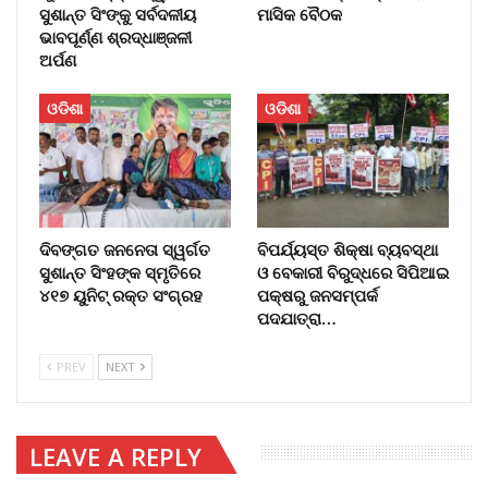
ସୁଶାନ୍ତ ସିଂଙ୍କୁ ସର୍ବଦଳୀୟ
ମାସିକ ବୈଠକ
ଭାବପୂର୍ଣ୍ଣ ଶ୍ରଦ୍ଧାଞ୍ଜଳୀ
ଅର୍ପଣ
ଓଡିଶା
ଓଡିଶା
ଦିବଙ୍ଗତ ଜନନେତା ସ୍ୱର୍ଗତ
ବିପର୍ଯ୍ୟସ୍ତ ଶିକ୍ଷା ବ୍ୟବସ୍ଥା
ସୁଶାନ୍ତ ସିଂହଙ୍କ ସ୍ମୃତିରେ
ଓ ବେକାରୀ ବିରୁଦ୍ଧରେ ସିପିଆଇ
୪୧୭ ୟୁନିଟ୍ ରକ୍ତ ସଂଗ୍ରହ
ପକ୍ଷରୁ ଜନସମ୍ପର୍କ
ପଦଯାତ୍ରା…
PREV
NEXT
LEAVE A REPLY