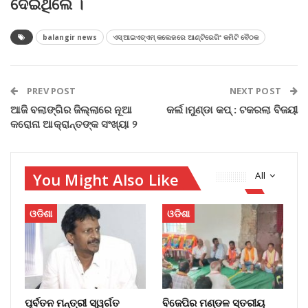
ଦେଇଥିଲେ ।
balangir news
ଏସ୍‌ଆଇଏଚ୍‌ଏମ୍‌ କଲେଜରେ ଆଣ୍ଟିରେଗିଂ କମିଟି ବୈଠକ
PREV POST
NEXT POST
ଆଜି ବଲାଙ୍ଗିର ଜିଲ୍ଲାରେ ନୂଆ
କର୍ଲ।ମୁଣ୍ଡା କପ୍‌ : ଟକରଲା ବିଜୟୀ
କରୋନା ଆକ୍ରାନ୍ତଙ୍କ ସଂଖ୍ୟା ୨
You Might Also Like
All
ଓଡିଶା
ଓଡିଶା
ପୂର୍ବତନ ମନ୍ତ୍ରୀ ସ୍ୱର୍ଗତ
ବିଜେପିର ମଣ୍ଡଳ ସ୍ତରୀୟ