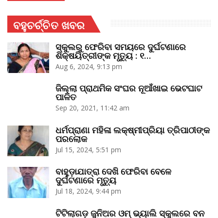
ବହୁଚର୍ଚ୍ଚିତ ଖବର
ସ୍କୁଲରୁ ଫେରିବା ସମୟରେ ଦୁର୍ଘଟଣାରେ
ଶିକ୍ଷୟିତ୍ରୀଙ୍କ ମୃତ୍ୟୁ : ୧…
Aug 6, 2024, 9:13 pm
ଜିଲ୍ଲା ପ୍ରାଥମିକ ସଂଘର ନୂଆଁଖାଇ ଭେଟଘାଟ
ପାଳିତ
Sep 20, 2021, 11:42 am
ଧର୍ମପ୍ରାଣା ମହିଳା ଲକ୍ଷ୍ମୀପ୍ରିୟା ତ୍ରିପାଠୀଙ୍କ
ପରଲୋକ
Jul 15, 2024, 5:51 pm
ବାହୁଡ଼ାଯାତ୍ରା ଦେଖି ଫେରିବା ବେଳେ
ଦୁର୍ଘଟଣାରେ ମୃତ୍ୟୁ
Jul 18, 2024, 9:44 pm
ଟିଟିଲାଗଡ଼ ଜୁନିଅର ଓମ୍‌ ଭ୍ୟାଲି ସ୍କୁଲରେ ବନ