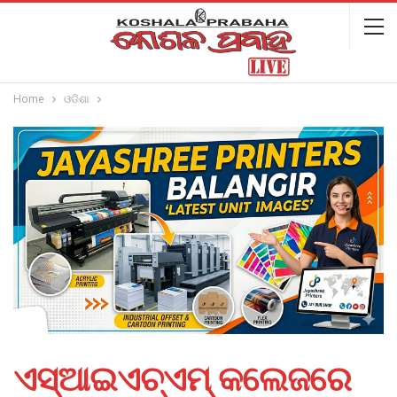
Home
ଓଡିଶା
ଏସ୍‌ଆଇଏଚ୍‌ଏମ୍‌ କଲେଜରେ