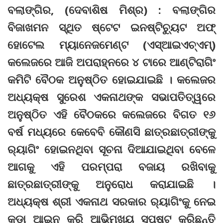
ବଲାଙ୍ଗିର, (ଦେବାଶିଷ ମିଶ୍ର) : ବଲାଙ୍ଗିର
ବିଜାଖମନ ସ୍ଥିତ ଷ୍ଟେଟ ଇନଷ୍ଟିଚ୍ୟୁଟ ଅଫ୍‌
ହୋଟେଲ ମ୍ୟାନେଜମେଣ୍ଟ (ଏସ୍‌ଆଇଏଚ୍‌ଏମ୍‌)
କଲେଜରେ ଆଜି ଅପରାହ୍ନରେ ୪ ଟାରେ ଆଣ୍ଟିରାଗିଂ
କମିଟି ବୈଠକ ଅନୁଷ୍ଠିତ ହୋଇଯାଇଛି । କଲେଜର
ଅଧ୍ୟକ୍ଷ ସୁରେଶ ଏକନାଥଙ୍କ ସଭାପତିତ୍ୱରେ
ଅନୁଷ୍ଠିତ ଏହି ବୈଠକରେ କଲେଜରେ ବିଗତ ୧୬
ବର୍ଷ ମଧ୍ୟରେ କେବେବି କୌଣସି ଛାତ୍ରଛାତ୍ରୀଙ୍କୁ
ର‍୍ୟାଗିଂ ହୋଇନଥିବା ସୂଚନା ଦିଆଯାଇଥିବା ବେଳେ
ଆଗକୁ ଏହି ପରମ୍ପରା ବଜାୟ ରଖିବାକୁ
ଛାତ୍ରଛାତ୍ରୀଙ୍କୁ ଅନୁରୋଧ କରାଯାଇଛି ।
ଅଧ୍ୟକ୍ଷ ଶ୍ରୀ ଏକନାଥ ସରକାର ର‍୍ୟାଗିଂକୁ ନେଇ
କଡା ଆଇନ କରି ଆଭିମୁଖ୍ୟ ସ୍ପଷ୍ଟ କରିଛନ୍ତି