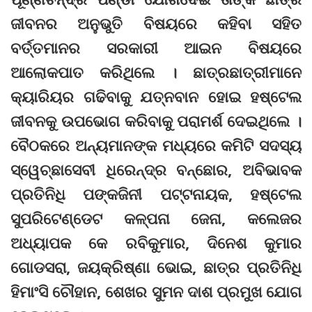
ଜୀବନର ଅନୁଭୁତି ବିଷୟରେ କହିବା ସହିତ
ବର୍ତ୍ତମାନର ସରକାରୀ ଆଇନ ବିଷୟରେ
ଆଲୋକପାତ କରିଥିଲେ । ଛାତ୍ରଛାତ୍ରୀମାନେ
କ୍ୟାରିୟର ଗଢିବାକୁ ଯତ୍ନବାନ ହୋଇ ହଷ୍ଟେଲ
ଜୀବନକୁ ଉପଭୋଗ କରିବାକୁ ପରାମର୍ଶ ଦେଇଥିଲେ ।
ବୈଠକରେ ଅନ୍ୟମାନଙ୍କ ମଧ୍ୟରେ କମିଟି ସଦସ୍ୟ
ସ୍ୱେଚ୍ଛାସେବୀ ଧିରେନ୍ଦ୍ର ବନ୍‌ଛୋର, ଅବିଭାବକ
ପ୍ରତିନିଧି ପଙ୍କଜିନୀ ପଟ୍ଟନାୟକ, ହଷ୍ଟେଲ
ସୁପରିଟେଣ୍ଡେଟ କଳ୍ପନା ଜେନା, କଲେଜର
ଅଧ୍ୟାପକ କେ ରବିକୁମାର, ଦିନେଶ କୁମାର
ଗୋଡସରା, ଜୟକ୍ରିଷ୍ଣା ଭୋଇ, ଛାତ୍ର ପ୍ରତିନିଧି
ହିମାଂସି ଚୌହାନ, ଶେଖର ସୁମନ ଦାଶ ପ୍ରମୁଖ ଯୋଗ