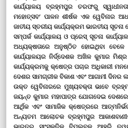
କାର୍ଯ୍ୟାଳୟ ବ୍ରହ୍ମପୁର ତରଫରୁ ସ୍ୱାଧୀ
ମହୋତ୍ସବ’ ପାଳନ ଶୀର୍ଷକ ଏକ ୱେବିନାର ଆଧ
ଜାତୀୟ ସ୍ତରୀୟ କାର୍ଯ୍ୟକ୍ରମ ଭାରତୀୟ ସୂଚନା 
ସମ୍ପର୍କ କାର୍ଯ୍ୟାଳୟ ଓ ପ୍ରେସ୍‌ ସୂଚନା କାର୍ଯ୍
ଅଧ୍ୟକ୍ଷତାରେ ଅନୁଷ୍ଠିତ ହୋଇଥିବା ବେଳେ 
କାର୍ଯ୍ୟାଳୟର ନିର୍ଦ୍ଦେଶକ ଅଖିଳ କୁମାର ମି
କାର୍ଯ୍ୟକ୍ରମକୁ କ୍ଷେତ୍ର ପଚାର ଅଧିକାରୀ ମନମୋ
ଦେଶର ସାମଗ୍ରୀକ ବିକାଶ ଏବଂ ଆଗାମୀ ଦିନର ଲକ୍
ଉକ୍ତ ୱେବିନାରରେ ମୁଖ୍ୟବକ୍ତା ଭାବେ ବ୍ରହ୍
ଜୟନ୍ତ କୁମାର ମହାପାତ୍ର ଯୋଗଦେଇ ଦେଶରେ ଗଣତ
ଆର୍ଥିକ ଏବଂ ସାମାଜିକ କ୍ଷେତ୍ରରେ ଆତ୍ମନିର୍
ଅନ୍ୟତମ ଆଲୋଚକ ବ୍ରହ୍ମପୁର ଆକାଶବାଣୀର ପୂ
ଭାରତର ସାଂସ୍କୃତିକ ବିପ୍ଲବକୁ ଆହୁରି ତ