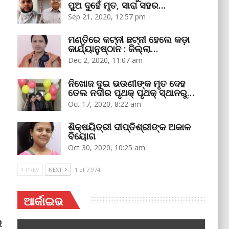
ପୁଅ ଦୁହେଁ ମୃତ, ସାରା ସହର…
Sep 21, 2020, 12:57 pm
ମଣ୍ତିରେ କଟ୍‌ନୀ ଛଟ୍‌ନୀ ହେଲେ କଡ଼ା
କାର୍ଯ୍ୟାନୁଷ୍ଠାନ : ଜିଲ୍ଲା…
Dec 2, 2020, 11:07 am
ନିଖୋଜ ଦୁଇ ଭଉଣୀଙ୍କ ମୃତ ଦେହ
ତେଲ ନଦୀର ପୃଥକ୍‌ ପୃଥକ୍‌ ସ୍ଥାନରୁ…
Oct 17, 2020, 8:22 am
ଶିକ୍ଷୟିତ୍ରୀ ଦୀପ୍ତିଶ୍ରୀଙ୍କ ଅକାଳ
ବିୟୋଗ
Oct 30, 2020, 10:25 am
PREV
NEXT
1 of 7,974
ଆର୍କାଇଭ
ର