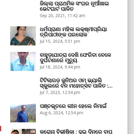
ଜିଲ୍ଲା ପ୍ରାଥମିକ ସଂଘର ନୂଆଁଖାଇ
ଭେଟଘାଟ ପାଳିତ
Sep 20, 2021, 11:42 am
ଧର୍ମପ୍ରାଣା ମହିଳା ଲକ୍ଷ୍ମୀପ୍ରିୟା
ତ୍ରିପାଠୀଙ୍କ ପରଲୋକ
Jul 15, 2024, 5:51 pm
ବାହୁଡ଼ାଯାତ୍ରା ଦେଖି ଫେରିବା ବେଳେ
ଦୁର୍ଘଟଣାରେ ମୃତ୍ୟୁ
Jul 18, 2024, 9:44 pm
ଟିଟିଲାଗଡ଼ ଜୁନିଅର ଓମ୍‌ ଭ୍ୟାଲି
ସ୍କୁଲରେ ବନ ମହୋତ୍ସବ ପାଳିତ :…
Jul 7, 2023, 12:34 pm
ପଞ୍ଚଭୂତରେ ଲୀନ ହେଲେ ନିମାଇଁ
Aug 6, 2024, 12:54 pm
କରୋନା ବିଭୀଷିକା : ଦୁଇ ଦିନରେ ବାପ