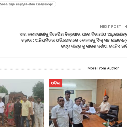
ାଧୀନତାର ଅମୃତ ମହୋତ୍ସବ ଶୀର୍ଷକ ଆଲୋଚନାଚକ୍ର
NEXT POST
ସାର କଲାବଜାରୀକୁ ବିଜେପିର ବିକ୍ଷୋଭ ପରେ ବିଭାଗୀୟ ଅଧିକାରୀଙ୍
ଚଢ଼ାଉ : ଅନିୟମିତତା ଅଭିଯୋଗରେ ଦୋକାନକୁ ସିଲ୍ ସହ ଲାଇସେନ୍
ରଦ୍ଦ ସାଙ୍ଗକୁ କାରଣ ଦର୍ଶାଅ ନୋଟିସ ଜାର
More From Author
ଓଡିଶା