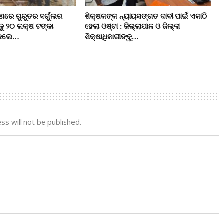
ରେ ଗୁରୁତର ସର୍ଗୁଲର
ଶିକ୍ଷକଙ୍କ ନ୍ୟାୟସଙ୍ଗତ ଦାବୀ ପାଇଁ ଏକାଠି
କୁ ୨୦ ଲକ୍ଷ ଟଙ୍କା
ହେଲା ଓଷ୍ଟା : ଜିଲ୍ଲାପାଳ ଓ ଜିଲ୍ଲା
ି କଲେ…
ଶିକ୍ଷାଧିକାରୀଙ୍କୁ…
ss will not be published.