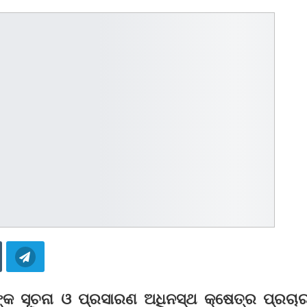
ରଙ୍କ ସୂଚନା ଓ ପ୍ରସାରଣ ଅଧିନସ୍ଥ କ୍ଷେତ୍ର ପ୍ରଚା