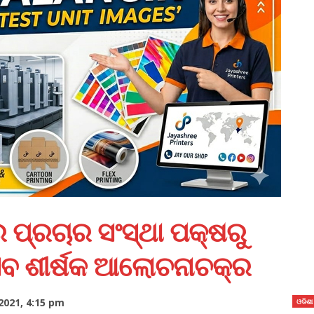
ପ୍ରଚାର ସଂସ୍ଥା ପକ୍ଷରୁ
ସବ ଶୀର୍ଷକ ଆଲୋଚନାଚକ୍ର
021, 4:15 pm
ଓଡିଶା