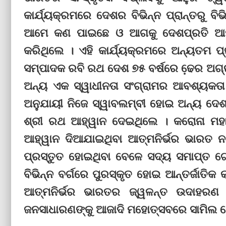
କାର୍ଯ୍ୟକ୍ରମରେ ଦେଶର ବିଭିନ୍ନ ପ୍ରାନ୍ତରୁ ବି
ଆମେ କଣ ପାଇଛେ ଓ ଆଗକୁ ଦେଶପ୍ରତି ଆମ
କରିଥିଲେ । ଏହି କାର୍ଯ୍ୟକ୍ରମରେ ଅନ୍ୟତମ ପ୍
ସମ୍ପାଦକ ରବି ରଥ ଦେଶ ୭୫ ବର୍ଷରେ ଢେ଼ର ଅଗ
ଅନ୍ୟ ଏକ ସ୍ୱାଧୀନତା ସଂଗ୍ରାମର ଆବଶ୍ୟକତା ରହ
ଅନୁଯାୟୀ ନିଜେ ସ୍ୱାବଲମ୍ବୀ ହୋଇ ଅନ୍ୟ ଦେଶ
ଶ୍ରୀ ରଥ ଆହ୍ୱାନ ଦେଇଥିଲେ । କରୋନା ମହାମା
ଆହ୍ୱାନ ଦିଆଯାଇଥିବା ଆତ୍ମନିର୍ଭର ଭାରତ ନମୂନ
ପ୍ରସ୍ତୁତ ହୋଇଥିବା ବେଳେ ସଦ୍ୟ ସମାପ୍ତ ଟୋ
ବିଭିନ୍ନ ବର୍ଗରେ ପୁରସ୍କୃତ ହୋଇ ଆନ୍ତର୍ଜାତିକ
ଆତ୍ମନିର୍ଭର ଭାରତର ଜ୍ୱଳନ୍ତ ଉଦାହରଣ 
ଜନସାଧାରଣଙ୍କୁ ଆଜାଦି ମହୋତ୍ସବରେ ସାମିଲ ହେ