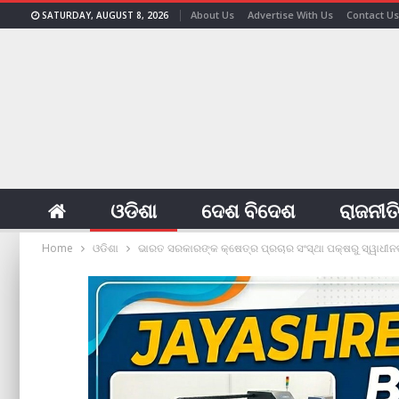
About Us
Advertise With Us
Contact Us
SATURDAY, AUGUST 8, 2026
ଓଡିଶା
ଦେଶ ବିଦେଶ
ରାଜନୀତ
Home
ଓଡିଶା
ଭାରତ ସରକାରଙ୍କ କ୍ଷେତ୍ର ପ୍ରଚାର ସଂସ୍ଥା ପକ୍ଷରୁ ସ୍ୱାଧ