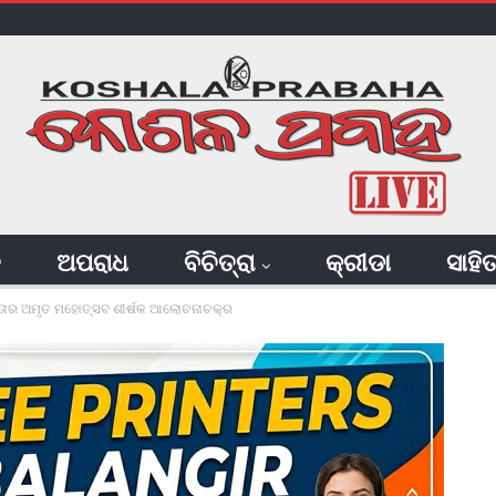
ି
ଅପରାଧ
ବିଚିତ୍ରା
କ୍ରୀଡା
ସାହି
ୀନତାର ଅମୃତ ମହୋତ୍ସବ ଶୀର୍ଷକ ଆଲୋଚନାଚକ୍ର