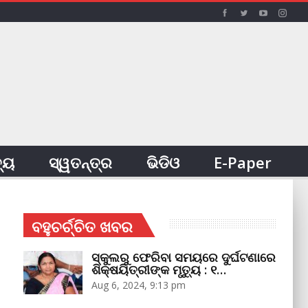
ତ୍ୟ
ସ୍ୱତନ୍ତ୍ର
ଭିଡିଓ
E-Paper
ବହୁଚର୍ଚ୍ଚିତ ଖବର
ସ୍କୁଲରୁ ଫେରିବା ସମୟରେ ଦୁର୍ଘଟଣାରେ
ଶିକ୍ଷୟିତ୍ରୀଙ୍କ ମୃତ୍ୟୁ : ୧…
Aug 6, 2024, 9:13 pm