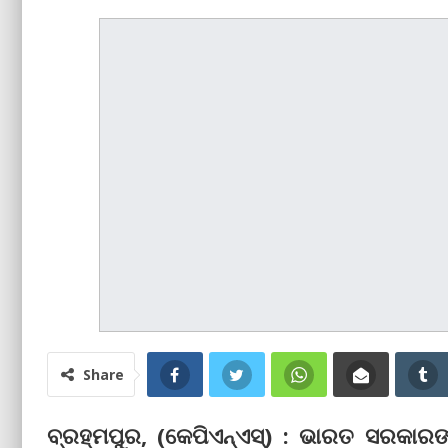
Share
ବ୍ରହ୍ମପୁର, (କେପିଏନ୍‌ଏସ୍‌) : ଭାରତ ସରକା