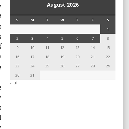
August 2026
ତ
ି
S
M
T
W
T
F
S
ନ
1
କ
2
3
4
5
6
7
8
କ
9
10
11
12
13
14
15
ତ
16
17
18
19
20
21
22
େ
23
24
25
26
27
28
29
30
31
« Jul
ର
ତ
େ
ୀ
ତ