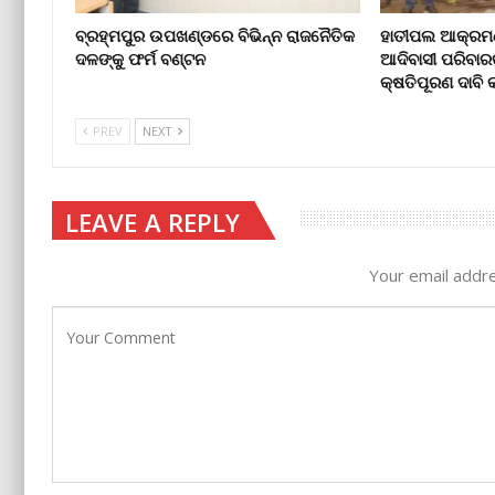
ବ୍ରହ୍ମପୁର ଉପଖଣ୍ଡରେ ବିଭିନ୍ନ ରାଜନୈତିକ
ହାତୀପଲ ଆକ୍ରମଣ
ଦଳଙ୍କୁ ଫର୍ମ ବଣ୍ଟନ
ଆଦିବାସୀ ପରିବାର
କ୍ଷତିପୂରଣ ଦାବ
PREV
NEXT
LEAVE A REPLY
Your email addre