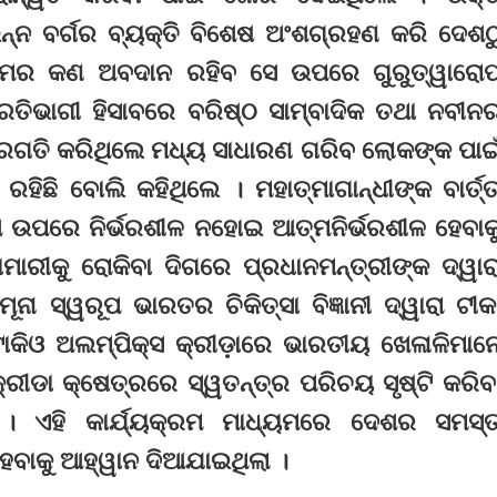
ଭିନ୍ନ ବର୍ଗର ବ୍ୟକ୍ତି ବିଶେଷ ଅଂଶଗ୍ରହଣ କରି ଦେଶଠ
ର କଣ ଅବଦାନ ରହିବ ସେ ଉପରେ ଗୁରୁତ୍ୱାରୋ
ରତିଭାଗୀ ହିସାବରେ ବରିଷ୍ଠ ସାମ୍ବାଦିକ ତଥା ନବୀନ
୍ରଗତି କରିଥିଲେ ମଧ୍ୟ ସାଧାରଣ ଗରିବ ଲୋକଙ୍କ ପାଇ
ିଛି ବୋଲି କହିଥିଲେ । ମହାତ୍ମାଗାନ୍ଧୀଙ୍କ ବାର୍ତ୍ତ
 ଉପରେ ନିର୍ଭରଶୀଳ ନହୋଇ ଆତ୍ମନିର୍ଭରଶୀଳ ହେବାକ
ରୀକୁ ରୋକିବା ଦିଗରେ ପ୍ରଧାନମନ୍ତ୍ରୀଙ୍କ ଦ୍ୱାର
ା ସ୍ୱରୂପ ଭାରତର ଚିକିତ୍ସା ବିଜ୍ଞାନୀ ଦ୍ୱାରା ଟୀକ
କିଓ ଅଲମ୍ପିକ୍ସ କ୍ରୀଡ଼ାରେ ଭାରତୀୟ ଖେଳାଳିମାନ
 କ୍ରୀଡା କ୍ଷେତ୍ରରେ ସ୍ୱତନ୍ତ୍ର ପରିଚୟ ସୃଷ୍ଟି କରିବ
। ଏହି କାର୍ଯ୍ୟକ୍ରମ ମାଧ୍ୟମରେ ଦେଶର ସମସ୍
ବାକୁ ଆହ୍ୱାନ ଦିଆଯାଇଥିଲା ।