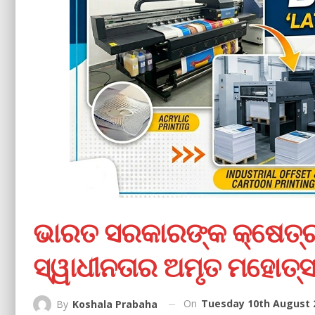
ଭାରତ ସରକାରଙ୍କ କ୍ଷେତ୍ର 
ସ୍ୱାଧୀନତାର ଅମୃତ ମହୋତ୍
On
Tuesday 10th August 2
By
Koshala Prabaha