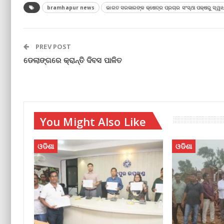
bramhapur news
ଭାରତ ସରକାରଙ୍କ କ୍ଷେତ୍ର ପ୍ରଚାର ସଂସ୍ଥା ପକ୍ଷରୁ ସ୍ୱ
PREV POST
ଡେଲାଙ୍ଗରେ କ୍ରାନ୍ତି ଦିବସ ପାଳିତ
You Might Also Like
ଓଡିଶା
ଓଡିଶା