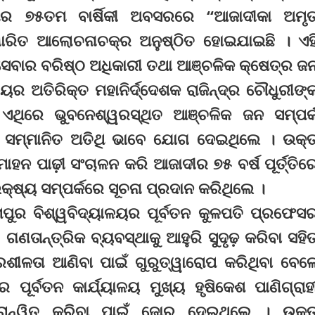
ନତାର ୭୫ତମ ବାର୍ଷିକୀ ଅବସରରେ “ଆଜାଦୀକା ଅମୃ
ାରିତ ଆଲୋଚନାଚକ୍ର ଅନୁଷ୍ଠିତ ହୋଇଯାଇଛି । ଏହ
ସେବାର ବରିଷ୍ଠ ଅଧିକାରୀ ତଥା ଆଞ୍ଚଳିକ କ୍ଷେତ୍ର ଜ
ୟାଳୟର ଅତିରିକ୍ତ ମହାନିର୍ଦ୍ଦେଶକ ରାଜିନ୍ଦ୍ର ଚୌଧୁରୀଙ୍
ଏଥିରେ ଭୁବନେଶ୍ୱରସ୍ଥିତ ଆଞ୍ଚଳିକ ଜନ ସମ୍ପର୍
ଶ୍ର ସମ୍ମାନିତ ଅତିଥି ଭାବେ ଯୋଗ ଦେଇଥିଲେ । ଉକ୍
ହନ ପାଢ଼ୀ ସଂଚାଳନ କରି ଆଜାଦୀର ୭୫ ବର୍ଷ ପୂର୍ତ୍ତିର
ଷ୍ୟ ସମ୍ପର୍କରେ ସୂଚନା ପ୍ରଦାନ କରିଥିଲେ ।
ମପୁର ବିଶ୍ୱବିଦ୍ୟାଳୟର ପୂର୍ବତନ କୁଳପତି ପ୍ରଫେସ
ାନ୍ତ୍ରିକ ବ୍ୟବସ୍ଥାକୁ ଆହୁରି ସୁଦୃଢ଼ କରିବା ସହି
ଭରଶୀଳତା ଆଣିବା ପାଇଁ ଗୁରୁତ୍ୱାରୋପ କରିଥିବା ବେଳ
ର୍ବତନ କାର୍ଯ୍ୟାଳୟ ମୁଖ୍ୟ ହୃଷିକେଶ ପାଣିଗ୍ରାହ
୍ୱରାନ୍ୱିତ କରିବା ପାଇଁ ଜୋର ଦେଇଥିଲେ । ଉକ୍