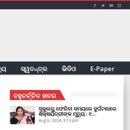
ତ୍ୟ
ସ୍ୱତନ୍ତ୍ର
ଭିଡିଓ
E-Paper
ବହୁଚର୍ଚ୍ଚିତ ଖବର
ସ୍କୁଲରୁ ଫେରିବା ସମୟରେ ଦୁର୍ଘଟଣାରେ
ଶିକ୍ଷୟିତ୍ରୀଙ୍କ ମୃତ୍ୟୁ : ୧…
Aug 6, 2024, 9:13 pm