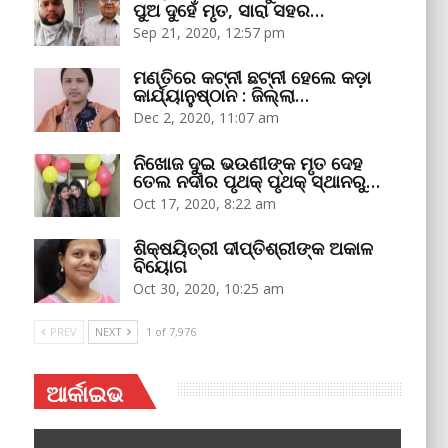
ପୁଅ ଦୁହେଁ ମୃତ, ସାରା ସହର…
Sep 21, 2020, 12:57 pm
ମଣ୍ତିରେ କଟ୍‌ନୀ ଛଟ୍‌ନୀ ହେଲେ କଡ଼ା
କାର୍ଯ୍ୟାନୁଷ୍ଠାନ : ଜିଲ୍ଲା…
Dec 2, 2020, 11:07 am
ନିଖୋଜ ଦୁଇ ଭଉଣୀଙ୍କ ମୃତ ଦେହ
ତେଲ ନଦୀର ପୃଥକ୍‌ ପୃଥକ୍‌ ସ୍ଥାନରୁ…
Oct 17, 2020, 8:22 am
ଶିକ୍ଷୟିତ୍ରୀ ଦୀପ୍ତିଶ୍ରୀଙ୍କ ଅକାଳ
ବିୟୋଗ
Oct 30, 2020, 10:25 am
PREV
NEXT
1 of 7,976
ଆର୍କାଇଭ