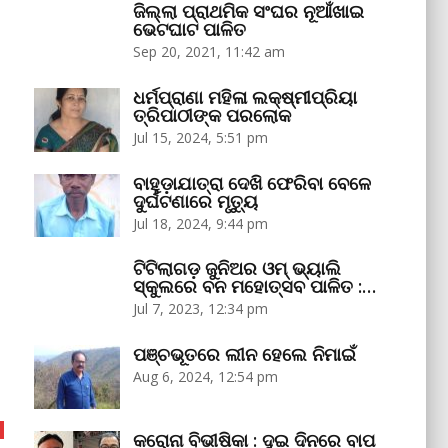
ଜିଲ୍ଲା ପ୍ରାଥମିକ ସଂଘର ନୂଆଁଖାଇ
ଭେଟଘାଟ ପାଳିତ
Sep 20, 2021, 11:42 am
ଧର୍ମପ୍ରାଣା ମହିଳା ଲକ୍ଷ୍ମୀପ୍ରିୟା
ତ୍ରିପାଠୀଙ୍କ ପରଲୋକ
Jul 15, 2024, 5:51 pm
ବାହୁଡ଼ାଯାତ୍ରା ଦେଖି ଫେରିବା ବେଳେ
ଦୁର୍ଘଟଣାରେ ମୃତ୍ୟୁ
Jul 18, 2024, 9:44 pm
ଟିଟିଲାଗଡ଼ ଜୁନିଅର ଓମ୍‌ ଭ୍ୟାଲି
ସ୍କୁଲରେ ବନ ମହୋତ୍ସବ ପାଳିତ :…
Jul 7, 2023, 12:34 pm
ପଞ୍ଚଭୂତରେ ଲୀନ ହେଲେ ନିମାଇଁ
Aug 6, 2024, 12:54 pm
କରୋନା ବିଭୀଷିକା : ଦୁଇ ଦିନରେ ବାପ