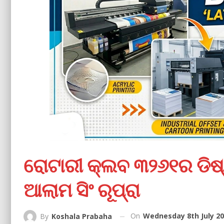
ରୋଟାରୀ କ୍ଲବ ୩୨୬୧ର ଡିଷ୍
ଆଲାମ ସିଂ ରୂପ୍ରା
On
Wednesday 8th July 20
By
Koshala Prabaha