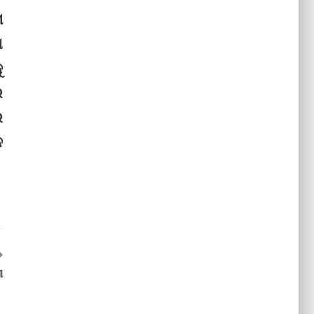
ମ
ଣ
ୁ
ର
ର
ନ
ୀ