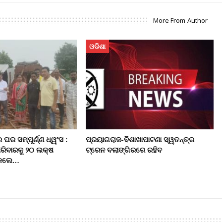
More From Author
ଓଡିଶା
ର ସମ୍ପୂର୍ଣ୍ଣ ଧ୍ୱଂସ :
ପ୍ରୟାଗରାଜ-ବିଶାଖାପାଟଣା ସ୍ୱତନ୍ତ୍ର
ରିବାରକୁ ୨୦ ଲକ୍ଷ
ଟ୍ରେନ ବଲାଙ୍ଗିରରେ ରହିବ
ି କଲେ…