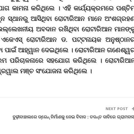
ଗ କାମନା କରିଥିଲେ । ଏହି କାର୍ଯ୍ୟକ୍ରମରେ ପଶ୍ଚି
ନ୍ନ ସ୍ଥାନରୁ ଆସିଥିବା ରୋଟାରିଆନ ମାନେ ଅଂଶଗ୍ରହ
 ଉଲ୍ଲେଖନୀୟ ଅବଦାନ ରଖିଥିବା ରୋଟାରିଆନ ମାନଙ୍କ
ି ଏକେଏସ୍‌ ରୋଟାରିଆନ ଡ. ପଟ୍ଟନାୟକ ଅନୁଷ୍ଠାନ
ରିବା ପାଇଁ ଆହ୍ୱାନ ଦେଇଥିଲେ । ରୋଟାରିଆନ ଗଣେଶ୍ୱ
କ୍ରମ ପରିଚାଳନାରେ ସହଯୋଗ କରିଥିଲେ । ରୋଟାରିଆ
୍ରୱାଲ ମଞ୍ଚ ସଂଯୋଜନା କରିଥିଲେ ।
NEXT POST
ବୁଢ଼ୀବାହାଲରେ ଡ୍ରେନ୍ ନିର୍ମାଣକୁ ନେଇ ବିବାଦ : ତଦନ୍ତ ଦାବିରେ ଗ୍ରାମବାସ