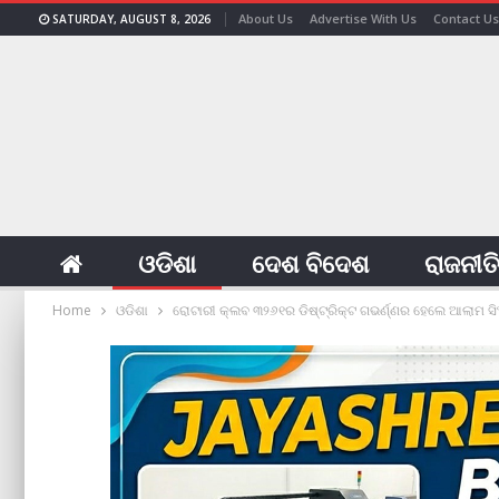
About Us
Advertise With Us
Contact Us
SATURDAY, AUGUST 8, 2026
ଓଡିଶା
ଦେଶ ବିଦେଶ
ରାଜନୀତ
Home
ଓଡିଶା
ରୋଟାରୀ କ୍ଲବ ୩୨୬୧ର ଡିଷ୍ଟ୍ରିକ୍ଟ ଗଭର୍ଣ୍ଣର ହେଲେ ଆଲାମ ସିଂ 