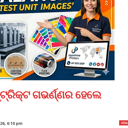
ଟ୍ରିକ୍ଟ ଗଭର୍ଣ୍ଣର ହେଲେ
26, 6:10 pm
ଓଡିଶା