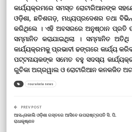
କାର୍ଯ୍ୟକ୍ରମରେ ସମସ୍ତ ରୋଟାରିଆନଙ୍କ ସହଯୋ
ଓଡ଼ିଶା, ଛତିଶଗଡ଼, ମଧ୍ୟପ୍ରଦେଶର ତଥା ବିଭି
କରିଥିଲେ । ଏହି ଅବସରରେ ଅନୁଷ୍ଠାନ ପ୍ରତି
ସମ୍ମାନିତ କରାଯାଇଥିଲା । ସମ୍ମାନିତ ଅତିଥ
କାର୍ଯ୍ୟକ୍ରମକୁ ପ୍ରଭାବୀ ଢଙ୍ଗରେ କାର୍ଯ୍ୟ କ
ପଟ୍ଟନାୟକଙ୍କ ସମେତ ବହୁ ସଦସ୍ୟ କାର୍ଯ୍ୟ
ରୁଚିକା ଅଗ୍ରୱାଲ ଓ ରୋଟାରିଆନ କନକଜିତ ଅଗ
rourakela news
PREV POST
ଆସନ୍ତାକାଲି ଓଡ଼ିଶା ଗସ୍ତରେ ଆସିବେ ଉପରାଷ୍ଟ୍ରପତି ସି. ପି.
ରାଧାକୃଷ୍ଣନ