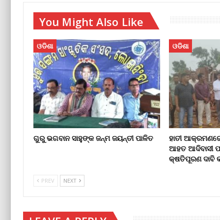
You Might Also Like
ଓଡିଶା
ଓଡିଶା
ଗୁରୁ ଭଗବାନ ସାହୁଙ୍କ ଜନ୍ମ ଜୟନ୍ତୀ ପାଳିତ
ହାତୀ ଆକ୍ରମଣରେ ଘ
ଆହତ ଆଦିବାସୀ ପ
କ୍ଷତିପୂରଣ ଦାବ
PREV
NEXT