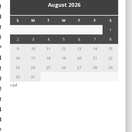
August 2026
ର
।
S
M
T
W
T
F
S
ର
1
ଳ
2
3
4
5
6
7
8
େ
9
10
11
12
13
14
15
ଖ
16
17
18
19
20
21
22
େ
23
24
25
26
27
28
29
କ
30
31
« Jul
ନ
ର
ା
ଓ
ତ