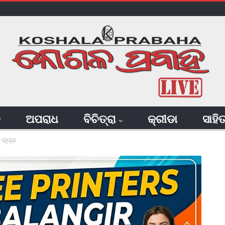
ି
ଅପରାଧ
ବିଚିତ୍ରା
କ୍ରୀଡା
ସାହି
ରୂପ୍ରା