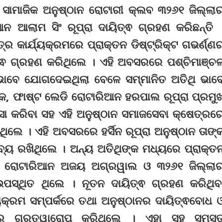
ିକ ସାମାଜିକ ଅନୁଷ୍ଠାନ ରୋଟାରୀ କ୍ଲବ ୩୨୬୧ ଜିଲ୍ଲା
ଆନ ଆଲାମ ସିଂ ରୂପ୍ରା ଦାୟିତ୍ଵ ଗ୍ରହଣ କରିଛନ୍ତି 
କାର୍ଯ୍ୟକ୍ରମରେ ପ୍ରାକ୍ତନ ଡିଷ୍ଟ୍ରିକ୍ଟ ଗଭର୍ଣ୍ଣ
ତ୍ଵ ଗ୍ରହଣ କରିଥିଲେ । ଏହି ଅବସରରେ ପଶ୍ଚିମାଞ୍ଚ
 ଭାବେ ଯୋଗଦେଇଥିଲା ବେଳେ ସମ୍ମାନିତ ଅତିଥି ଭାବ
କ, ଫାଷ୍ଟ ଲେଡି ରୋଟାରିଆନ ହରପାଲ ରୂପ୍ରା ପ୍ରମୁ
ା କରିବା ସହ ଏହି ଅନୁଷ୍ଠାନ ସମାଜସେବା କ୍ଷେତ୍ରର
େ । ଏହି ଅବସରରେ ହର୍ସିନ ରୂପ୍ରା ଅନୁଷ୍ଠାନ ତାଙ୍
୍ୟ ରଖିଥିଲେ । ଅନ୍ୟ ଅତିଥିଙ୍କ ମଧ୍ୟରେ ପ୍ରାକ୍ତ
, ରୋଟାରିଆନ ଅଜୟ ଅଗ୍ରୱାଲ ଓ ୩୨୬୧ ଜିଲ୍ଲା
ପସ୍ଥିତ ଥିଲେ । ନୂତନ ଦାୟିତ୍ଵ ଗ୍ରହଣ କରିଥିବ
୍ୟକ୍ରମ ସମ୍ପର୍କରେ ତଥା ଅନୁଷ୍ଠାନର ଦାୟିତ୍ଵବୋଧ 
 ଗୁରୁତ୍ୱାରୋପ କରିଥିଲେ । ଏହା ସହ ସମସ୍