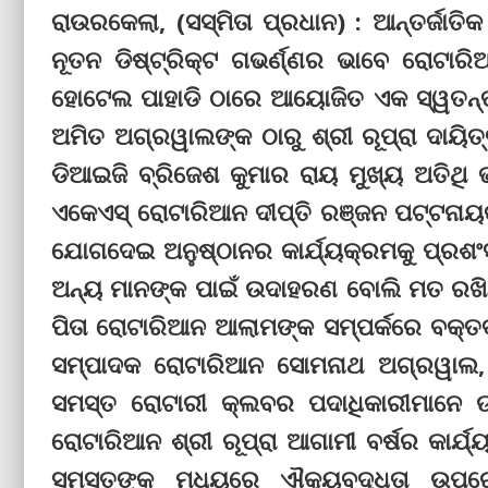
ରାଉରକେଲା, (ସସ୍ମିତା ପ୍ରଧାନ) : ଆନ୍ତର୍ଜାତ
ନୂତନ ଡିଷ୍ଟ୍ରିକ୍ଟ ଗଭର୍ଣ୍ଣର ଭାବେ ରୋଟାରି
ହୋଟେଲ ପାହାଡି ଠାରେ ଆୟୋଜିତ ଏକ ସ୍ୱତନ୍ତ୍ର 
ଅମିତ ଅଗ୍ରୱାଲଙ୍କ ଠାରୁ ଶ୍ରୀ ରୂପ୍ରା ଦାୟି
ଡିଆଇଜି ବ୍ରିଜେଶ କୁମାର ରାୟ ମୁଖ୍ୟ ଅତିଥି
ଏକେଏସ୍‌ ରୋଟାରିଆନ ଦୀପ୍ତି ରଞ୍ଜନ ପଟ୍ଟନାୟ
ଯୋଗଦେଇ ଅନୁଷ୍ଠାନର କାର୍ଯ୍ୟକ୍ରମକୁ ପ୍ରଶଂସ
ଅନ୍ୟ ମାନଙ୍କ ପାଇଁ ଉଦାହରଣ ବୋଲି ମତ ରଖିଥିଲ
ପିତା ରୋଟାରିଆନ ଆଲାମଙ୍କ ସମ୍ପର୍କରେ ବକ୍ତବ
ସମ୍ପାଦକ ରୋଟାରିଆନ ସୋମନାଥ ଅଗ୍ରୱାଲ
ସମସ୍ତ ରୋଟାରୀ କ୍ଲବର ପଦାଧିକାରୀମାନେ ଉ
ରୋଟାରିଆନ ଶ୍ରୀ ରୂପ୍ରା ଆଗାମୀ ବର୍ଷର କାର୍ଯ
ସମସ୍ତଙ୍କ ମଧ୍ୟରେ ଐକ୍ୟବଦ୍ଧତା ଉପରେ