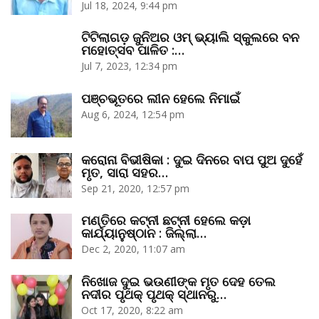
Jul 18, 2024, 9:44 pm
ଟିଟିଲାଗଡ଼ ଜୁନିଅର ଓମ୍‌ ଭ୍ୟାଲି ସ୍କୁଲରେ ବନ
ମହୋତ୍ସବ ପାଳିତ :…
Jul 7, 2023, 12:34 pm
ପଞ୍ଚଭୂତରେ ଲୀନ ହେଲେ ନିମାଇଁ
Aug 6, 2024, 12:54 pm
କରୋନା ବିଭୀଷିକା : ଦୁଇ ଦିନରେ ବାପ ପୁଅ ଦୁହେଁ
ମୃତ, ସାରା ସହର…
Sep 21, 2020, 12:57 pm
ମଣ୍ତିରେ କଟ୍‌ନୀ ଛଟ୍‌ନୀ ହେଲେ କଡ଼ା
କାର୍ଯ୍ୟାନୁଷ୍ଠାନ : ଜିଲ୍ଲା…
Dec 2, 2020, 11:07 am
ନିଖୋଜ ଦୁଇ ଭଉଣୀଙ୍କ ମୃତ ଦେହ ତେଲ
ନଦୀର ପୃଥକ୍‌ ପୃଥକ୍‌ ସ୍ଥାନରୁ…
Oct 17, 2020, 8:22 am