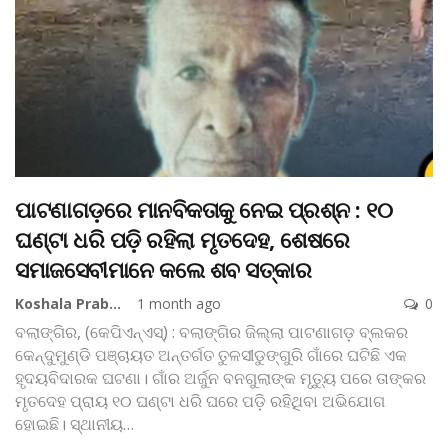
ପାଟଣାଗଡ଼ରେ ମାନବିକତାକୁ ନେଇ ପ୍ରଶ୍ନ : ୧୦
ଘଣ୍ଟା ଧରି ପଡ଼ି ରହିଲା ମୃତଦେହ, ଶେଷରେ
ସମାଜସେବୀମାନେ କଲେ ଶବ ସତ୍କାର
Koshala Prabaha
1 month ago
0
ବଲାଙ୍ଗିର, (କେପିଏନ୍‌ଏସ୍‌) : ବଲାଙ୍ଗିର ଜିଲ୍ଲା ପାଟଣାଗଡ଼ ବ୍ଲକର
କେନ୍ଦୁମୁଣ୍ଡି ପଞ୍ଚାୟତ ଅନ୍ତର୍ଗତ ତୁଳସୀଡୁଙ୍ଗୁରି ଗାଁରେ ଘଟିଛି ଏକ
ହୃଦୟବିଦାରକ ଘଟଣା। ଗାଁର ଅର୍ଜୁନ ବନଗୁଲାଙ୍କ ମୃତ୍ୟୁ ପରେ ତାଙ୍କର
ମୃତଦେହ ପ୍ରାୟ ୧୦ ଘଣ୍ଟା ଧରି ଘରେ ପଡ଼ି ରହିଥିବା ଅଭିଯୋଗ
ହୋଇଛି। ସ୍ଥାନୀୟ
…