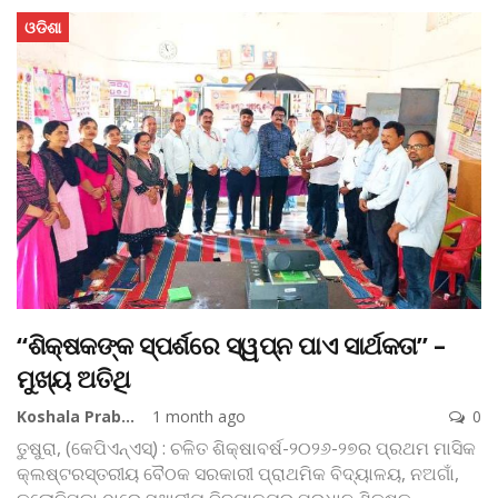
ଓଡିଶା
“ଶିକ୍ଷକଙ୍କ ସ୍ପର୍ଶରେ ସ୍ୱପ୍ନ ପାଏ ସାର୍ଥକତା” –
ମୁଖ୍ୟ ଅତିଥି
Koshala Prabaha
1 month ago
0
ତୁଷୁରା, (କେପିଏନ୍‌ଏସ୍‌) : ଚଳିତ ଶିକ୍ଷାବର୍ଷ-୨୦୨୬-୨୭ର ପ୍ରଥମ ମାସିକ
କ୍ଲଷ୍ଟରସ୍ତରୀୟ ବୈଠକ ସରକାରୀ ପ୍ରାଥମିକ ବିଦ୍ୟାଳୟ, ନଅଗାଁ,