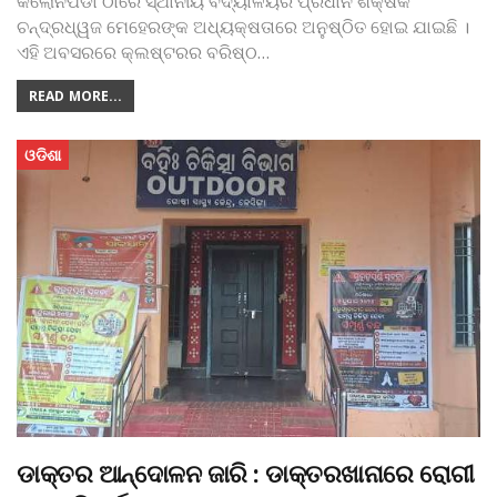
କଲୋନିପଡା ଠାରେ ସ୍ଥାନୀୟ ବିଦ୍ୟାଳୟର ପ୍ରଧାନ ଶିକ୍ଷକ
ଚନ୍ଦ୍ରଧ୍ୱଜ ମେହେରଙ୍କ ଅଧ୍ୟକ୍ଷତାରେ ଅନୁଷ୍ଠିତ ହୋଇ ଯାଇଛି ।
ଏହି ଅବସରରେ କ୍ଲଷ୍ଟରର ବରିଷ୍ଠ
…
READ MORE...
ଓଡିଶା
ଡାକ୍ତର ଆନ୍ଦୋଳନ ଜାରି : ଡାକ୍ତରଖାନାରେ ରୋଗୀ