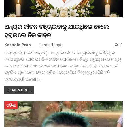
ଅନ୍ୟର ଜୀବନ ବଞ୍ଚାଇବାକୁ ଯାଇଥିଲେ ହେଲେ
ହରାଇଲେ ନିଜ ଜୀବନ
Koshala Prabaha
1 month ago
0
ବଲାଙ୍ଗିର, (କେପିଏନ୍‌ଏସ୍‌) : ଅନ୍ୟର ଜୀବନ ବଞ୍ଚାଇବାକୁ ଦୌଡ଼ିଥିବା
ଜଣେ ଯୁବକ ଶେଷରେ ନିଜ ଜୀବନ ହରାଇଲେ। କିନ୍ତୁ ମୃତ୍ୟୁ ପରେ ମଧ୍ୟ
ସେ ମାନବିକତାର ଏମିତି ଏକ ଉଦାହରଣ ଛାଡ଼ିଗଲେ, ଯାହା ସମାଜ ପାଇଁ
ସବୁଦିନ ପ୍ରେରଣା ହୋଇ ରହିବ। ବଲାଙ୍ଗିର ଜିଲ୍ଲାରୁ ଆସିଛି ଏହି
ହୃଦୟସ୍ପର୍ଶୀ ଘଟଣା।
…
READ MORE...
ଓଡିଶା