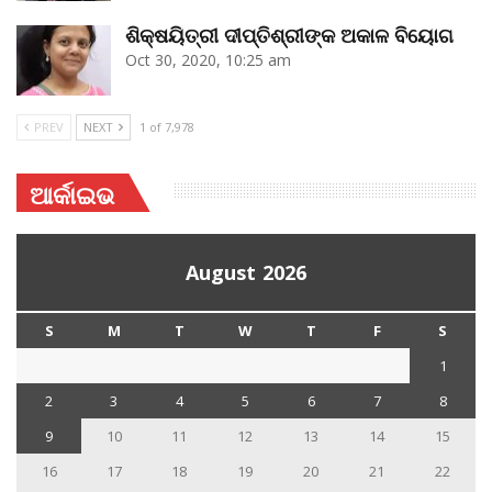
ଶିକ୍ଷୟିତ୍ରୀ ଦୀପ୍ତିଶ୍ରୀଙ୍କ ଅକାଳ ବିୟୋଗ
Oct 30, 2020, 10:25 am
PREV
NEXT
1 of 7,978
ଆର୍କାଇଭ
August 2026
S
M
T
W
T
F
S
1
2
3
4
5
6
7
8
9
10
11
12
13
14
15
16
17
18
19
20
21
22