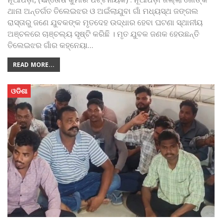
ଥାନା ଅନ୍ତର୍ଗତ ତିଲେଇଝର ଓ ଅଇଁଲାଯୁବା ଗାଁ ମଧ୍ୟସ୍ଥ ଜଙ୍ଗଲ
ରାସ୍ତାରୁ ଜଣେ ଯୁବକଙ୍କ ମୃତଦେହ ଉଦ୍ଧାର ହେବା ଘଟଣା ସ୍ଥାନୀୟ
ଅଞ୍ଚଳରେ ଚାଞ୍ଚଲ୍ୟ ସୃଷ୍ଟି କରିଛି । ମୃତ ଯୁବକ ଜଣକ ହେଉଛନ୍ତି
ତିଲେଇଝର ଗାଁର କହ୍ନେୟା
…
READ MORE...
ଓଡିଶା