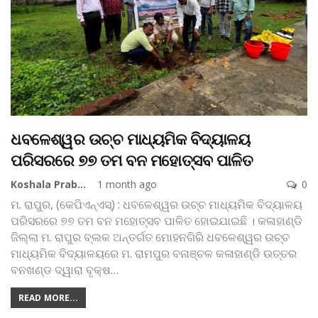
ଧବଳେଶ୍ୱର ଉଚ୍ଚ ମାଧ୍ୟମିକ ବିଦ୍ୟାଳୟ
ପରିସରରେ ୭୭ ତମ ବନ ମହୋତ୍ସବ ପାଳିତ
Koshala Prabaha
1 month ago
0
ମ. ରାପୁର, (କେପିଏନ୍‌ଏସ୍‌) : ଧବଳେଶ୍ୱର ଉଚ୍ଚ ମାଧ୍ୟମିକ ବିଦ୍ୟାଳୟ
ପରିସରରେ ୭୭ ତମ ବନ ମହୋତ୍ସବ ପାଳିତ ହୋଇଯାଇଛି । କଳାହାଣ୍ଡି
ଜିଲ୍ଲା ମ. ରାପୁର ବ୍ଲକ ଅନ୍ତର୍ଗତ ମୋହନଗିରି ଧବଳେଶ୍ୱର ଉଚ୍ଚ
ମାଧ୍ୟମିକ ବିଦ୍ୟାଳୟରେ ମ. ରାମପୁର ବନାଞ୍ଚଳ କଳାହାଣ୍ଡି ଉତ୍ତର
ବନଖଣ୍ଡ ଦ୍ୱାରା ବୃକ୍ଷ
…
READ MORE...