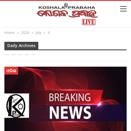
Home
2026
July
4
Daily Archives
ଓଡିଶା