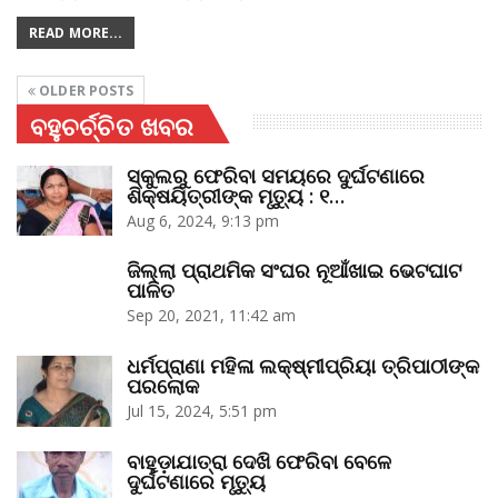
READ MORE...
OLDER POSTS
ବହୁଚର୍ଚ୍ଚିତ ଖବର
ସ୍କୁଲରୁ ଫେରିବା ସମୟରେ ଦୁର୍ଘଟଣାରେ
ଶିକ୍ଷୟିତ୍ରୀଙ୍କ ମୃତ୍ୟୁ : ୧…
Aug 6, 2024, 9:13 pm
ଜିଲ୍ଲା ପ୍ରାଥମିକ ସଂଘର ନୂଆଁଖାଇ ଭେଟଘାଟ
ପାଳିତ
Sep 20, 2021, 11:42 am
ଧର୍ମପ୍ରାଣା ମହିଳା ଲକ୍ଷ୍ମୀପ୍ରିୟା ତ୍ରିପାଠୀଙ୍କ
ପରଲୋକ
Jul 15, 2024, 5:51 pm
ବାହୁଡ଼ାଯାତ୍ରା ଦେଖି ଫେରିବା ବେଳେ
ଦୁର୍ଘଟଣାରେ ମୃତ୍ୟୁ