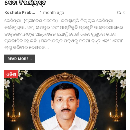
ସେବା ବିପର୍ଯ୍ୟସ୍ତ
Koshala Prabaha
1 month ago
0
କେସିଙ୍ଗା, (ପ୍ରୀତେଶ ପଟେଲ) : କଳାହାଣ୍ଡି ଜିଲ୍ଲାର କେସିଙ୍ଗା,
କର୍ଲାମୁଣ୍ଡା, ଏମ୍. ରାମପୁର ଏବଂ ପାଷ୍ଟିକୁଦି ପ୍ରଭୃତି ଡାକ୍ତରଖାନାରେ
ଡାକ୍ତରମାନଙ୍କ ଆନ୍ଦୋଳନ ଯୋଗୁଁ ରୋଗୀ ସେବା ଗୁରୁତର ଭାବେ
ପ୍ରଭାବିତ ହୋଇଛି । ସରକାରଙ୍କ ପକ୍ଷରୁ ଦରମା ବନ୍ଦ ଏବଂ 'ଏସମା'
ଲାଗୁ କରିବାର ଚେତାବନୀ
…
READ MORE...
ଓଡିଶା