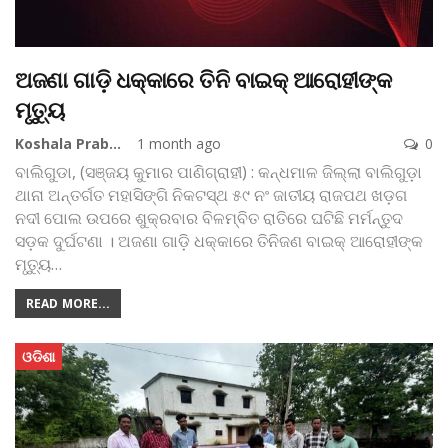
ଅଜଣା ଗାଡ଼ି ଧକ୍କାରେ ତିନି ବାଇକ୍ ଆରୋହୀଙ୍କ
ମୃତ୍ୟୁ
Koshala Prabaha
1 month ago
0
ବାଲିଗୁଡା, (ସଞ୍ଜୟ କୁମାର ପାଣିଗ୍ରାହୀ) : କନ୍ଧମାଳ ଜିଲ୍ଲା ବାଲିଗୁଡ଼ା
ଥାନା ଅନ୍ତର୍ଗତ ମହାସିଙ୍ଗି ନିକଟସ୍ଥ ୫୯ ନଂ ଜାତୀୟ ରାଜପଥ ଖଡ଼ଗ
ନଦୀ ପୋଲ ଉପରେ ଶୁକ୍ରବାର ବିଳମ୍ବିତ ରାତିରେ ଘଟିଛି ମର୍ମନ୍ତୁଦ
ସଡ଼କ ଦୁର୍ଘଟଣା । ଅଜଣା ଗାଡ଼ି ଧକ୍କାରେ ତିନିଜଣ ବାଇକ୍ ଆରୋହୀଙ୍କ
ମୃତ୍ୟୁ
…
READ MORE...
ଓଡିଶା