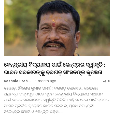
କେନ୍ଦ୍ରୀୟ ବିଦ୍ୟାଳୟ ପାଇଁ କେନ୍ଦ୍ରର ସ୍ୱୀକୃତି :
ଭାରତ ସରକାରଙ୍କୁ ବରଗଡ଼ ସାଂସଦଙ୍କ କୃତଜ୍ଞତା
Koshala Prabaha
1 month ago
0
ବରଗଡ଼, (ନିରୋଜ କୁମାର ପାଣୀ) : ବରଗଡ଼ ଲୋକସଭା କ୍ଷେତ୍ର
ଅଧିନସ୍ଥ ପଦ୍ମପୁର ଠାରେ ନୂତନ କେନ୍ଦ୍ରୀୟ ବିଦ୍ୟାଳୟ ସ୍ଥାପନ
ପାଇଁ ଭାରତ ସରକାରଙ୍କ ସ୍ୱୀକୃତି ମିଳିଛି । ଏହି ସଫଳତା ପାଇଁ ବରଗଡ଼
ସାଂସଦ ପ୍ରଦୀପ ପୁରୋହିତ ଭାରତ ସରକାର, ପ୍ରଧାନମନ୍ତ୍ରୀ
ନରେନ୍ଦ୍ର ମୋଦୀ ଓ କେନ୍ଦ୍ର ଶିକ୍ଷା
…