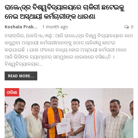
ରାଜେନ୍ଦ୍ର ବିଶ୍ୱବିଦ୍ୟାଳୟରେ ଚାକିରୀ ଛଟେଇକୁ
ନେଇ ଅସ୍ଥାୟୀ କର୍ମଚାରୀଙ୍କ ଧାରଣା
Koshala Prabaha
1 month ago
0
ବଲାଙ୍ଗିର, (କେପିଏନ୍‌ଏସ୍‌) : ଆଜି ରାଜେନ୍ଦ୍ର ବିଶ୍ୱ ବିଦ୍ୟାଳୟରେ କାମ
କରୁଥିବା ଅସ୍ଥାୟୀ କର୍ମଚାରୀମାନଙ୍କୁ ହଠାତ୍‌ ଚାକିରୀରୁ ଛଟେଇ
କରାଯାଇଛି । ଯାହା ଫଳରେ ବାଧ୍ୟ ହୋଇ ଅସ୍ଥାୟୀ କର୍ମଚାରୀ ମାନେ
ଆଜି ଭିସିଙ୍କ ଚ୍ୟାମ୍ବେର ସମ୍ମୁଖରେ ଧାରଣାରେ ବସିଛନ୍ତି ।
ବିଶ୍ୱବିଦ୍ୟାଳୟର
…
READ MORE...
ଓଡିଶା