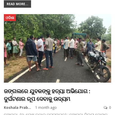
READ MORE...
ଓଡିଶା
ଜଙ୍ଗଲରେ ଯୁବକଙ୍କୁ ହତ୍ୟା ଅଭିଯୋଗ :
ଦୁର୍ଘଟଣାର ରୂପ ଦେବାକୁ ଉଦ୍ୟମ
Koshala Prabaha
1 month ago
0
ନୂଆପଡ଼ା, (ସନ୍ତୋଷ କୁମାର ପଟ୍ଟନାୟକ) : ନୂଆପଡ଼ା ଜିଲ୍ଲା ଜୋଙ୍କ