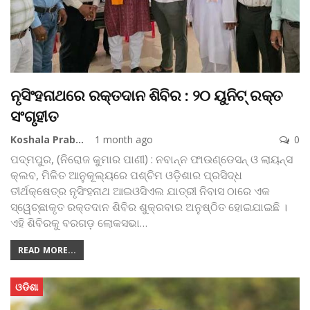
ନୃସିଂହନାଥରେ ରକ୍ତଦାନ ଶିବିର : ୨୦ ୟୁନିଟ୍ ରକ୍ତ
ସଂଗୃହୀତ
Koshala Prabaha
1 month ago
0
ପଦ୍ମପୁର, (ନିରୋଜ କୁମାର ପାଣୀ) : ନବାନ୍ନ ଫାଉଣ୍ଡେସନ୍ ଓ ଲାୟନ୍ସ
କ୍ଲବ, ମିଳିତ ଆନୁକୂଲ୍ୟରେ ପଶ୍ଚିମ ଓଡ଼ିଶାର ପ୍ରସିଦ୍ଧ
ତୀର୍ଥକ୍ଷେତ୍ର ନୃସିଂହନାଥ ଆଇଓସିଏଲ ଯାତ୍ରୀ ନିବାସ ଠାରେ ଏକ
ସ୍ୱେଚ୍ଛାକୃତ ରକ୍ତଦାନ ଶିବିର ଶୁକ୍ରବାର ଅନୁଷ୍ଠିତ ହୋଇଯାଇଛି ।
ଏହି ଶିବିରକୁ ବରଗଡ଼ ଲୋକସଭା
…
READ MORE...
ଓଡିଶା