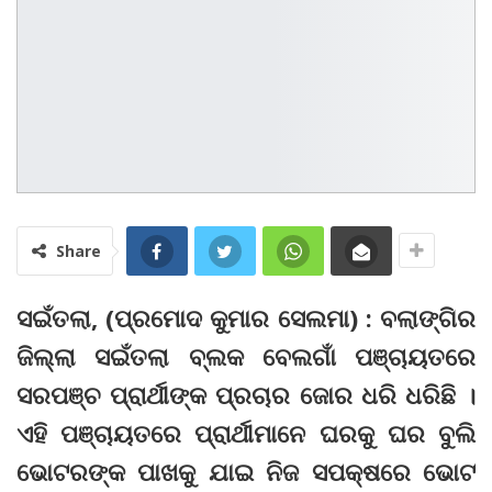
Share
ସଇଁତଲା, (ପ୍ରମୋଦ କୁମାର ସେଲମା) : ବଲାଙ୍ଗିର
ଜିଲ୍ଲା ସଇଁତଲା ବ୍ଲକ ବେଲଗାଁ ପଞ୍ଚାୟତରେ
ସରପଞ୍ଚ ପ୍ରାର୍ଥୀଙ୍କ ପ୍ରଚାର ଜୋର ଧରି ଧରିଛି ।
ଏହି ପଞ୍ଚାୟତରେ ପ୍ରାର୍ଥୀମାନେ ଘରକୁ ଘର ବୁଲି
ଭୋଟରଙ୍କ ପାଖକୁ ଯାଇ ନିଜ ସପକ୍ଷରେ ଭୋଟ