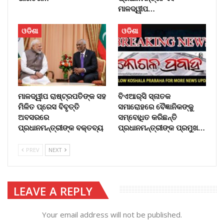
ମାଳଦ୍ୱୀପ…
ଓଡିଶା
ଓଡିଶା
ମାଳଦ୍ୱୀପ ରାଷ୍ଟ୍ରପତିଙ୍କ ସହ
ବିଏଆର୍‌ସି ସ୍ନାତକ
ମିଳିତ ପ୍ରେସ ବିବୃତ୍ତି
ସମାରୋହରେ ବୈଜ୍ଞାନିକଙ୍କୁ
ଅବସରରେ
ସମ୍ବୋଧିତ କରିଛନ୍ତି
ପ୍ରଧାନମନ୍ତ୍ରୀଙ୍କ ବକ୍ତବ୍ୟ
ପ୍ରଧାନମନ୍ତ୍ରୀଙ୍କ ପ୍ରମୁଖ…
PREV
NEXT
LEAVE A REPLY
Your email address will not be published.