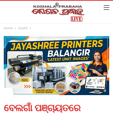
Home
ରାଜନୀତି
ବେଲଗାଁ ପଞ୍ଚାୟତରେ