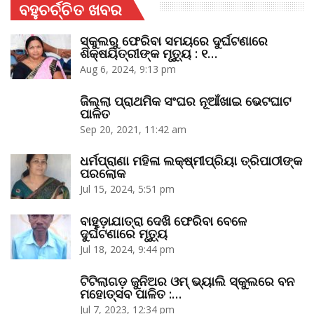
ବହୁଚର୍ଚ୍ଚିତ ଖବର
ସ୍କୁଲରୁ ଫେରିବା ସମୟରେ ଦୁର୍ଘଟଣାରେ
ଶିକ୍ଷୟିତ୍ରୀଙ୍କ ମୃତ୍ୟୁ : ୧…
Aug 6, 2024, 9:13 pm
ଜିଲ୍ଲା ପ୍ରାଥମିକ ସଂଘର ନୂଆଁଖାଇ ଭେଟଘାଟ
ପାଳିତ
Sep 20, 2021, 11:42 am
ଧର୍ମପ୍ରାଣା ମହିଳା ଲକ୍ଷ୍ମୀପ୍ରିୟା ତ୍ରିପାଠୀଙ୍କ
ପରଲୋକ
Jul 15, 2024, 5:51 pm
ବାହୁଡ଼ାଯାତ୍ରା ଦେଖି ଫେରିବା ବେଳେ
ଦୁର୍ଘଟଣାରେ ମୃତ୍ୟୁ
Jul 18, 2024, 9:44 pm
ଟିଟିଲାଗଡ଼ ଜୁନିଅର ଓମ୍‌ ଭ୍ୟାଲି ସ୍କୁଲରେ ବନ
ମହୋତ୍ସବ ପାଳିତ :…
Jul 7, 2023, 12:34 pm