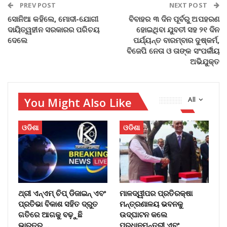
PREV POST
NEXT POST
ସୋନିଆ କହିଲେ, ମୋଦୀ-ଯୋଗୀ
ବିବାହର ୩ ଦିନ ପୂର୍ବରୁ ଅପହରଣ
ଦାୟିତ୍ୱହୀନ ସରକାରର ପରିଚୟ
ହୋଇଥିବା ଯୁବତୀ ସହ ୨୧ ଦିନ
ଦେଲେ
ପର୍ଯ୍ୟନ୍ତ ବାରମ୍ବାର ଦୁଷ୍କର୍ମ,
ବିଜେପି ନେତା ଓ ତାଙ୍କ ସଂପର୍କୀୟ
ଅଭିଯୁକ୍ତ
You Might Also Like
All
ଓଡିଶା
ଓଡିଶା
ଥ୍ରୀ ଏନ୍‌ଏମ୍ ଚିପ୍ ଡିଜାଇନ୍ ଏବଂ
ମାଳଦ୍ୱୀପର ପ୍ରତିରକ୍ଷା
ପ୍ରତିଭା ବିକାଶ ସହିତ ଦ୍ରୁତ
ମନ୍ତ୍ରଣାଳୟ ଭବନକୁ
ଗତିରେ ଆଗକୁ ବଢ଼ୁଛି
ଉଦ୍‌ଘାଟନ କଲେ
ଭାରତର…
ପ୍ରଧାନମନ୍ତ୍ରୀ ଏବଂ