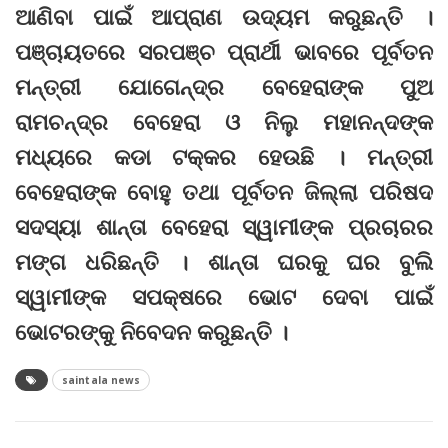
ଆଣିବା ପାଇଁ ଆପ୍ରାଣ ଉଦ୍ୟମ କରୁଛନ୍ତି ।
ପଞ୍ଚାୟତରେ ସରପଞ୍ଚ ପ୍ରାର୍ଥୀ ଭାବରେ ପୂର୍ବତନ
ମନ୍ତ୍ରୀ ଯୋଗେନ୍ଦ୍ର ବେହେରାଙ୍କ ପୁଅ
ରାମଚନ୍ଦ୍ର ବେହେରା ଓ ନିଲୁ ମହାନନ୍ଦଙ୍କ
ମଧ୍ୟରେ କଡା ଟକ୍କର ହେଉଛି । ମନ୍ତ୍ରୀ
ବେହେରାଙ୍କ ବୋହୁ ତଥା ପୂର୍ବତନ ଜିଲ୍ଲା ପରିଷଦ
ସଦସ୍ୟା ଶାନ୍ତା ବେହେରା ସ୍ୱାମୀଙ୍କ ପ୍ରଚାରର
ମଙ୍ଗ ଧରିଛନ୍ତି । ଶାନ୍ତା ଘରକୁ ଘର ବୁଲି
ସ୍ୱାମୀଙ୍କ ସପକ୍ଷରେ ଭୋଟ ଦେବା ପାଇଁ
ଭୋଟରଙ୍କୁ ନିବେଦନ କରୁଛନ୍ତି ।
saintala news