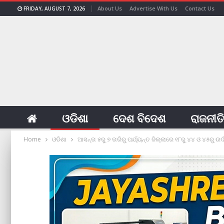
About Us
Advertise With Us
Contact Us
FRIDAY, AUGUST 7, 2026
ଓଡିଶା
ଦେଶ ବିଦେଶ
ରାଜନୀତ
Home
ଓଡିଶା
ଆସନ୍ତା ୫ରୁ ୭ ତାରିରୁ ପର୍ଯ୍ୟନ୍ତ ଜିଲ୍ଲାରେ ୧୮ରୁ ୪୪ ଓ ୪୫ରୁ ଉ