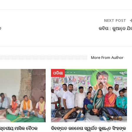
NEXT POST
ତ
କବିତା : କୁଆଡେ଼ ଯି
More From Author
ଓଡିଶା
 ସ୍ତରୀୟ ମାସିକ ବୈଠକ
ଦିବଙ୍ଗତ ଜନନେତା ସ୍ୱର୍ଗତ ସୁଶାନ୍ତ ସିଂହଙ୍କ