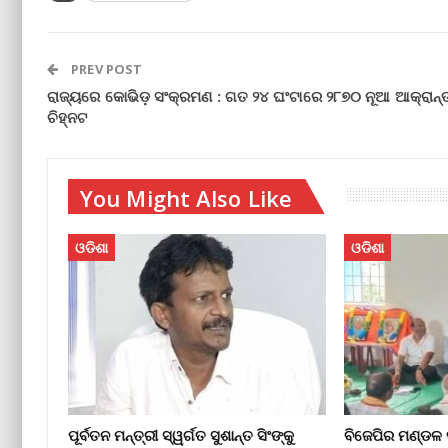
PREV POST
ରାଜ୍ୟରେ କୋଭିଡ଼ ସଂକ୍ରମଣ : ଗତ ୨୪ ଘଂଟାରେ ୨୮୭୦ ନୂଆ ଆକ୍ରାନ୍
ଚିହ୍ନଟ
You Might Also Like
ଓଡିଶା
ଓଡିଶା
ପୂର୍ବତନ ମନ୍ତ୍ରୀ ସ୍ୱର୍ଗତ ସୁଶାନ୍ତ ସିଂଙ୍କୁ
ବିଜେପିର ମଣ୍ଡଳ