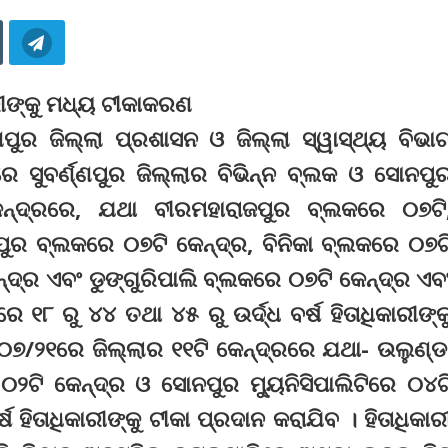
ରୀଙ୍କୁ ମଧ୍ୟ ଟୀକାକରଣ
ଣ୍ଣପୁର ଜିଲ୍ଲା ପ୍ରଶାସନ ଓ ଜିଲ୍ଲା ସ୍ୱାସ୍ଥ୍ୟ ବିଭା
ସୁବର୍ଣ୍ଣପୁର ଜିଲ୍ଲାର ବିଭିନ୍ନ ବ୍ଲକ ଓ ସୋନପୁ
 କେନ୍ଦ୍ରରେ, ଯଥା ବୀରମହାରାଜପୁର ବ୍ଲକରେ ୦୭ଟି
ୁର ବ୍ଲକରେ ୦୭ଟି କେନ୍ଦ୍ର, ବିନିକା ବ୍ଲକରେ ୦୭ଟ
ଦ୍ର ଏବଂ ଡୁଙ୍ଗୁରିପାଲି ବ୍ଲକରେ ୦୭ଟି କେନ୍ଦ୍ର ଏବ
େ ୧୮ ରୁ ୪୪ ତଥା ୪୫ ରୁ ଉର୍ଦ୍ଧ ବର୍ଷ ହିତାଧିକାରୀଙ୍କ
/୦୭/୨୧ରେ ଜିଲ୍ଲାର ୧୧ଟି କେନ୍ଦ୍ରରେ ଯଥା- ଉଲୁଣ୍ଡ
୦୨ଟି କେନ୍ଦ୍ର ଓ ସୋନପୁର ମ୍ୟୁନିସିପାଲିଟିରେ ୦୪ଟ
ଷ ହିତାଧିକାରୀଙ୍କୁ ଟୀକା ପ୍ରଦାନ କରାଯିବ । ହିତାଧିକାର