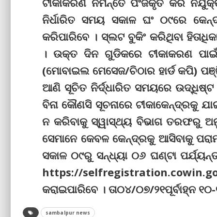
ଟୀକାକରଣ ନିମନ୍ତେ ପଂଜିକୃତ କରି ନିଯୁକ୍
ନିର୍ଧାରିତ ସମୟ ସକାଳ ଘଂ ୦୯ରେ କେନ୍
କରିପାରିବେ । ସ୍ଲଟ ବୁକିଂ କରିଥିବା ହିତାଧି
। ଉକ୍ତ ଦିନ ଗୁଡିକରେ ଟୀକାକରଣ ପାଇଁ ଯ
(ମୋବାଇଲ ମେସେଜ/ଚିଠାର ହାର୍ଡ କପି) ପ
ଆଣି ସୂଚିତ ନିର୍ଦ୍ଧାରିତ ସମୟରେ ଉଦ୍ଧିଷ୍
ବିନା କୌଣସି ସୂଚନାରେ ଟୀକାକେନ୍ଦ୍ରକୁ ଯ
ନ କରିବାକୁ ସ୍ୱାସ୍ଥ୍ୟ ବିଭାଗ ତରଫରୁ ଅ
ସେମାନେ କେବଳ କେନ୍ଦ୍ରକୁ ଆସିବାକୁ ପରାମ
ସକାଳ ୦୯ରୁ ସନ୍ଧ୍ୟା ୦୬ ଘଣ୍ଟା ପର୍ଯ୍ୟନ୍ତ
https://selfregistration.cowi
କରାଇପାରିବେ । ତା୦୪/୦୭/୨୧ପୂର୍ବାହ୍ନ ୧୦
sambalpur news