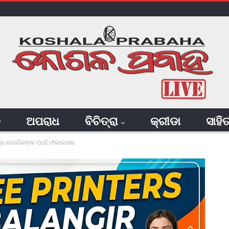
ି
ଅପରାଧ
ବିଚିତ୍ରା
କ୍ରୀଡା
ସାହି
ର୍ଦ୍ଧ ନାଗରିକଙ୍କ ପାଇଁ ଟୀକାକରଣ