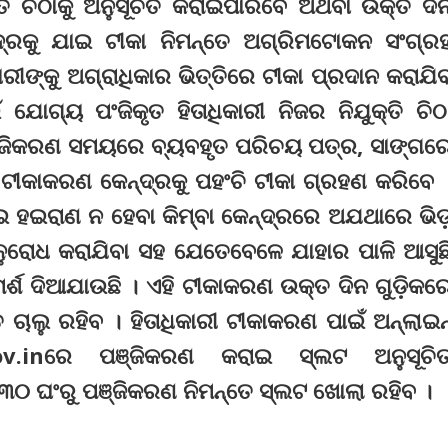
ତି ଚିଠାକୁ ଅନୁସୂଚିତ କରାଇପାରିବେ ଅଥବା ଉକ୍ତ ଦି
ଦ୍ରକୁ ଯାଇ ଟୀକା ନିମନ୍ତେ ଅଗ୍ରିମଟୋକନ ସଂଗ୍ର
କାରୀଙ୍କୁ ଅଗ୍ରାଧିକାର ଭିତ୍ତିରେ ଟୀକା ପ୍ରଦାନ କରାଯି
ୋଗ୍ୟ ପଂଜିକୃତ ହିତାଧିକାରୀ ନିଜର ନିଯୁକ୍ତି ଚିଠ
ଞ୍ଜିକରଣ ସମୟରେ ବ୍ୟବହୃତ ପରିଚୟ ପତ୍ର, ସାଙ୍ଗର
ଟ ଟୀକାକରଣ କେନ୍ଦ୍ରକୁ ପହଂଚି ଟୀକା ଗ୍ରହଣ କରିବେ 
ାଇ ହଇରାଣ ନ ହେବା କିମ୍ବା କେନ୍ଦ୍ରରେ ଅଯଥାରେ ଭିଡ
ନୁରୋଧ କରାଯିବା ସହ ଯେତେବେଳେ ଯାହାର ପାଳି ଆସୁଛ
ର୍ଶ ଦିଆଯାଉଛି । ଏହି ଟୀକାକରଣ ଉକ୍ତ ଦିନ ଗୁଡ଼ିକର
 ଚାଲୁ ରହିବ । ହିତାଧିକାରୀ ଟୀକାକରଣ ପାଇଁ ଅନ୍‌ଲାଇନ୍
n.gov.inରେ ପଞ୍ଜିକରଣ କରାଇ ସ୍ଲଟ ଅନୁସୂଚି
-୩୦ ଘଂରୁ ପଞ୍ଜିକରଣ ନିମନ୍ତେ ସ୍ଲଟ ଖୋଲା ରହିବ ।