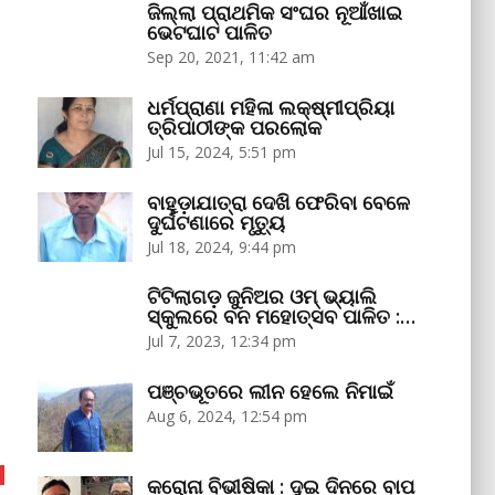
ଜିଲ୍ଲା ପ୍ରାଥମିକ ସଂଘର ନୂଆଁଖାଇ
ଭେଟଘାଟ ପାଳିତ
Sep 20, 2021, 11:42 am
ଧର୍ମପ୍ରାଣା ମହିଳା ଲକ୍ଷ୍ମୀପ୍ରିୟା
ତ୍ରିପାଠୀଙ୍କ ପରଲୋକ
Jul 15, 2024, 5:51 pm
ବାହୁଡ଼ାଯାତ୍ରା ଦେଖି ଫେରିବା ବେଳେ
ଦୁର୍ଘଟଣାରେ ମୃତ୍ୟୁ
Jul 18, 2024, 9:44 pm
ଟିଟିଲାଗଡ଼ ଜୁନିଅର ଓମ୍‌ ଭ୍ୟାଲି
ସ୍କୁଲରେ ବନ ମହୋତ୍ସବ ପାଳିତ :…
Jul 7, 2023, 12:34 pm
ପଞ୍ଚଭୂତରେ ଲୀନ ହେଲେ ନିମାଇଁ
Aug 6, 2024, 12:54 pm
କରୋନା ବିଭୀଷିକା : ଦୁଇ ଦିନରେ ବାପ