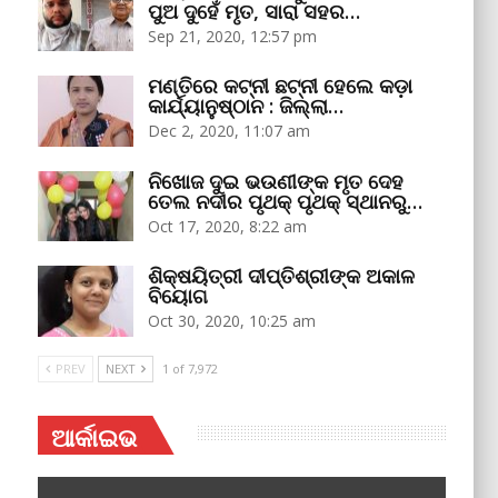
ପୁଅ ଦୁହେଁ ମୃତ, ସାରା ସହର…
Sep 21, 2020, 12:57 pm
ମଣ୍ତିରେ କଟ୍‌ନୀ ଛଟ୍‌ନୀ ହେଲେ କଡ଼ା
କାର୍ଯ୍ୟାନୁଷ୍ଠାନ : ଜିଲ୍ଲା…
Dec 2, 2020, 11:07 am
ନିଖୋଜ ଦୁଇ ଭଉଣୀଙ୍କ ମୃତ ଦେହ
ତେଲ ନଦୀର ପୃଥକ୍‌ ପୃଥକ୍‌ ସ୍ଥାନରୁ…
Oct 17, 2020, 8:22 am
ଶିକ୍ଷୟିତ୍ରୀ ଦୀପ୍ତିଶ୍ରୀଙ୍କ ଅକାଳ
ବିୟୋଗ
Oct 30, 2020, 10:25 am
PREV
NEXT
1 of 7,972
ଆର୍କାଇଭ