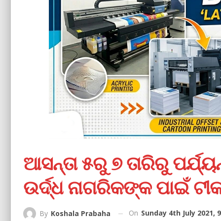
ଆସନ୍ତା ୫ରୁ ୭ ତାରିରୁ ପର୍ଯ୍
ଉର୍ଦ୍ଧ ନାଗରିକଙ୍କ ପାଇଁ ଟ
On
Sunday 4th July 2021, 
By
Koshala Prabaha