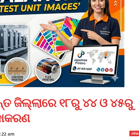
ୟନ୍ତ ଜିଲ୍ଲାରେ ୧୮ରୁ ୪୪ ଓ ୪୫ରୁ
ୀକାକରଣ
9:22 am
ଓଡିଶା