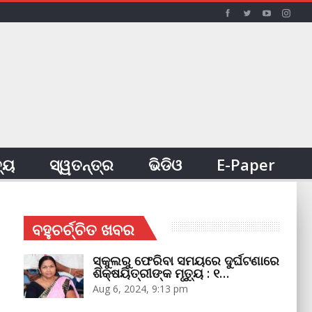
ତ୍ୟ
ସ୍ୱତନ୍ତ୍ର
ଭିଡିଓ
E-Paper
ବହୁଚର୍ଚ୍ଚିତ ଖବର
ସ୍କୁଲରୁ ଫେରିବା ସମୟରେ ଦୁର୍ଘଟଣାରେ
ଶିକ୍ଷୟିତ୍ରୀଙ୍କ ମୃତ୍ୟୁ : ୧…
Aug 6, 2024, 9:13 pm