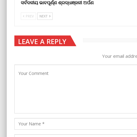
ସର୍ବଦଳୀୟ ଭାବପୂର୍ଣ୍ଣ ଶ୍ରଦ୍ଧାଞ୍ଜଳୀ ଅର୍ପଣ
PREV
NEXT
LEAVE A REPLY
Your email addre