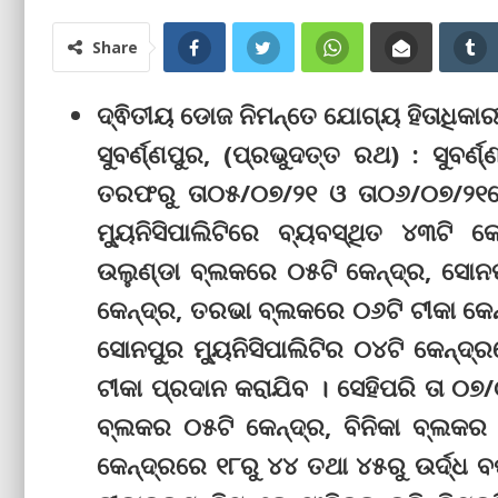
Share
ଦ୍ଵିତୀୟ ଡୋଜ ନିମନ୍ତେ ଯୋଗ୍ୟ ହିତାଧିକା
ସୁବର୍ଣ୍ଣପୁର, (ପ୍ରଭୁଦତ୍ତ ରଥ) : ସୁବର୍
ତରଫରୁ ତା୦୫/୦୭/୨୧ ଓ ତା୦୬/୦୭/୨୧ରେ 
ମ୍ୟୁନିସିପାଲିଟିରେ ବ୍ୟବସ୍ଥିତ ୪୩ଟି
ଉଲୁଣ୍ଡା ବ୍ଲକରେ ୦୫ଟି କେନ୍ଦ୍ର, ସୋନପ
କେନ୍ଦ୍ର, ତରଭା ବ୍ଲକରେ ୦୬ଟି ଟୀକା କେନ୍
ସୋନପୁର ମ୍ୟୁନିସିପାଲିଟିର ୦୪ଟି କେନ୍ଦ୍ରର
ଟୀକା ପ୍ରଦାନ କରାଯିବ । ସେହିପରି ତା ୦୭
ବ୍ଲକର ୦୫ଟି କେନ୍ଦ୍ର, ବିନିକା ବ୍ଲକର 
କେନ୍ଦ୍ରରେ ୧୮ରୁ ୪୪ ତଥା ୪୫ରୁ ଉର୍ଦ୍ଧ ବର୍