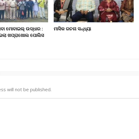
ିବା ମୋବାଇଲ୍‌ ଉଦ୍ଧାର :
ମାସିକ ରଚନା ସନ୍ଧ୍ୟା
ାଇଲା ଖପ୍ରାଖୋଲ ପୋଲିସ
ss will not be published.