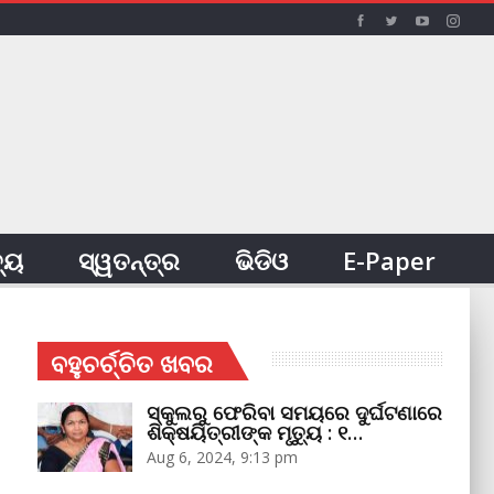
ତ୍ୟ
ସ୍ୱତନ୍ତ୍ର
ଭିଡିଓ
E-Paper
ବହୁଚର୍ଚ୍ଚିତ ଖବର
ସ୍କୁଲରୁ ଫେରିବା ସମୟରେ ଦୁର୍ଘଟଣାରେ
ଶିକ୍ଷୟିତ୍ରୀଙ୍କ ମୃତ୍ୟୁ : ୧…
Aug 6, 2024, 9:13 pm