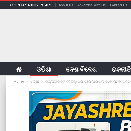
About Us
Advertise With Us
Contact Us
SUNDAY, AUGUST 9, 2026
ଓଡିଶା
ଦେଶ ବିଦେଶ
ରାଜନୀତ
Home
ଓଡିଶା
ଜିଲ୍ଲାପାଳଙ୍କ ହସ୍ତକ୍ଷେପ ପରେ ସାଇପାଲି ସେବା ସମବାୟ ସମିତି