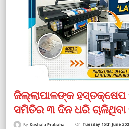
ଜିଲ୍ଲାପାଳଙ୍କ ହସ୍ତକ୍ଷେ
ସମିତିର ୩ ଦିନ ଧରି ଚାଳିଥିବ
On
Tuesday 15th June 202
By
Koshala Prabaha