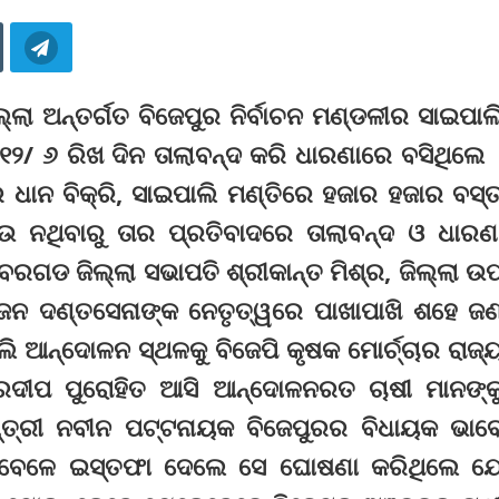
ଲା ଅନ୍ତର୍ଗତ ବିଜେପୁର ନିର୍ବାଚନ ମଣ୍ଡଳୀର ସାଇପାଲ
୨/ ୬ ରିଖ ଦିନ ତାଲାବନ୍ଦ କରି ଧାରଣାରେ ବସିଥିଲେ 
ାନ ବିକ୍ରି, ସାଇପାଲି ମଣ୍ତିରେ ହଜାର ହଜାର ବସ୍ତ
ଉ ନଥିବାରୁ ତାର ପ୍ରତିବାଦରେ ତାଲାବନ୍ଦ ଓ ଧାରଣ
ଚା ବରଗଡ ଜିଲ୍ଲା ସଭାପତି ଶ୍ରୀକାନ୍ତ ମିଶ୍ର, ଜିଲ୍ଲା ଉ
୍ଜନ ଦଣ୍ତସେନାଙ୍କ ନେତୃତ୍ୱରେ ପାଖାପାଖି ଶହେ ଜ
 ଆନ୍ଦୋଳନ ସ୍ଥଳକୁ ବିଜେପି କୃଷକ ମୋର୍ଚ୍ଚାର ରାଜ୍
୍ରଦୀପ ପୁରୋହିତ ଆସି ଆନ୍ଦୋଳନରତ ଚାଷୀ ମାନଙ୍କ
ମନ୍ତ୍ରୀ ନବୀନ ପଟ୍ଟନାୟକ ବିଜେପୁରର ବିଧାୟକ ଭାବ
େତେବେଳେ ଇସ୍ତଫା ଦେଲେ ସେ ଘୋଷଣା କରିଥିଲେ ଯ