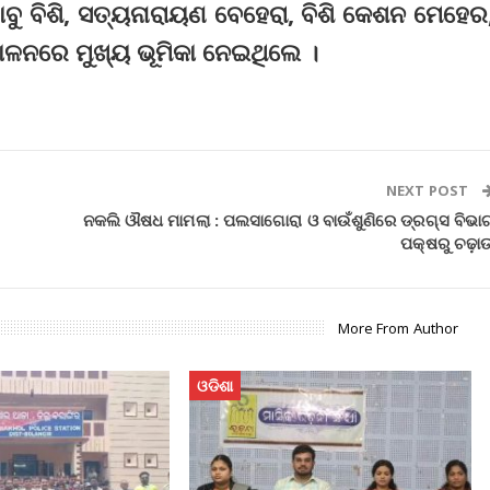
ାବୁ ବିଶି, ସତ୍ୟନାରାୟଣ ବେହେରା, ବିଶି କେଶନ ମେହେର
ୋଳନରେ ମୁଖ୍ୟ ଭୂମିକା ନେଇଥିଲେ ।
NEXT POST
ନକଲି ଔଷଧ ମାମଲା : ପଲସାଗୋରା ଓ ବାଉଁଶୁଣିରେ ଡ୍ରଗ୍ସ ବିଭା
ପକ୍ଷରୁ ଚଢ଼ା
More From Author
ଓଡିଶା