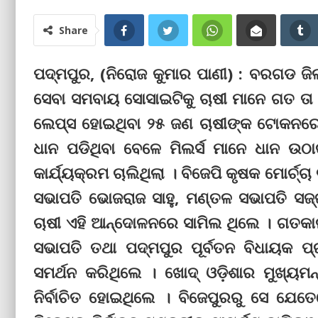
Share
ପଦ୍ମପୁର, (ନିରୋଜ କୁମାର ପାଣୀ) : ବରଗଡ ଜିଲ୍
ସେବା ସମବାୟ ସୋସାଇଟିକୁ ଚାଷୀ ମାନେ ଗତ ତା ୧
ଲେପ୍ସ ହୋଇଥିବା ୨୫ ଜଣ ଚାଷୀଙ୍କ ଟୋକନରେ ଧ
ଧାନ ପଡିଥିବା ବେଳେ ମିଲର୍ସ ମାନେ ଧାନ ଉଠା
କାର୍ଯ୍ୟକ୍ରମ ଚାଲିଥିଲା । ବିଜେପି କୃଷକ ମୋର୍ଚ୍
ସଭାପତି ଭୋଜରାଜ ସାହୁ, ମଣ୍ତଳ ସଭାପତି ସଜ
ଚାଷୀ ଏହି ଆନ୍ଦୋଳନରେ ସାମିଲ ଥିଲେ । ଗତକାଲି
ସଭାପତି ତଥା ପଦ୍ମପୁର ପୂର୍ବତନ ବିଧାୟକ ପ
ସମର୍ଥନ କରିଥିଲେ । ଖୋଦ୍‌ ଓଡ଼ିଶାର ମୁଖ୍ୟ
ନିର୍ବାଚିତ ହୋଇଥିଲେ । ବିଜେପୁରରୁ ସେ ଯ