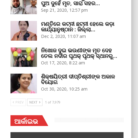
ପୁଅ ଦୁହେଁ ମୃତ, ସାରା ସହର…
Sep 21, 2020, 12:57 pm
ମଣ୍ତିରେ କଟ୍‌ନୀ ଛଟ୍‌ନୀ ହେଲେ କଡ଼ା
କାର୍ଯ୍ୟାନୁଷ୍ଠାନ : ଜିଲ୍ଲା…
Dec 2, 2020, 11:07 am
ନିଖୋଜ ଦୁଇ ଭଉଣୀଙ୍କ ମୃତ ଦେହ
ତେଲ ନଦୀର ପୃଥକ୍‌ ପୃଥକ୍‌ ସ୍ଥାନରୁ…
Oct 17, 2020, 8:22 am
ଶିକ୍ଷୟିତ୍ରୀ ଦୀପ୍ତିଶ୍ରୀଙ୍କ ଅକାଳ
ବିୟୋଗ
Oct 30, 2020, 10:25 am
PREV
NEXT
1 of 7,979
ଆର୍କାଇଭ