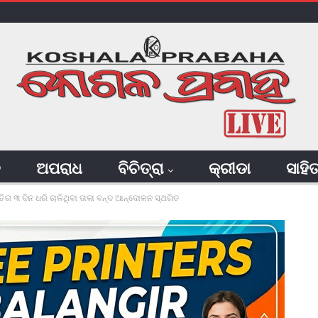
ି
ଅପରାଧ
ବିଚିତ୍ରା
କ୍ରୀଡା
ସାହି
ର ୩ ଦିନ ଧରି ଚାଳିଥିବା ତାଲା ବନ୍ଦ ଆନ୍ଦୋଳନ ସ୍ଥଗିତ