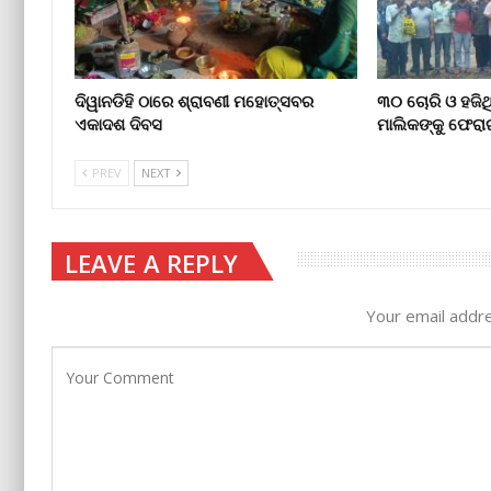
ଦିୱାନଡିହି ଠାରେ ଶ୍ରାବଣୀ ମହୋତ୍ସବର
୩୦ ଚୋରି ଓ ହଜିଥ
ଏକାଦଶ ଦିବସ
ମାଲିକଙ୍କୁ ଫେର
PREV
NEXT
LEAVE A REPLY
Your email addre