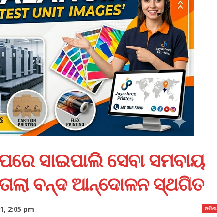
ପ ପରେ ସାଇପାଲି ସେବା ସମବାୟ
ା ତାଲା ବନ୍ଦ ଆନ୍ଦୋଳନ ସ୍ଥଗିତ
1, 2:05 pm
ଓଡିଶା