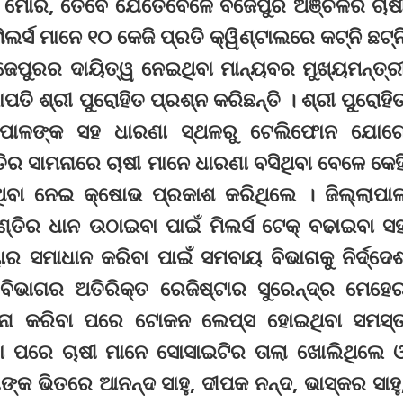
ିତ୍ୱ ମୋର, ତେବେ ଯେତେବେଳେ ବିଜେପୁର ଅଞ୍ଚଳର ଚାଷ
ିଲର୍ସ ମାନେ ୧୦ କେଜି ପ୍ରତି କ୍ୱିଣ୍ଟାଲରେ କଟ୍‌ନି ଛଟ୍‌ନ
େପୁରର ଦାୟିତ୍ୱ ନେଇଥିବା ମାନ୍ୟବର ମୁଖ୍ୟମନ୍ତ୍ର
ପତି ଶ୍ରୀ ପୁରୋହିତ ପ୍ରଶ୍ନ କରିଛନ୍ତି । ଶ୍ରୀ ପୁରୋହି
ପାଳଙ୍କ ସହ ଧାରଣା ସ୍ଥଳରୁ ଟେଲିଫୋନ ଯୋଗ
ିର ସାମନାରେ ଚାଷୀ ମାନେ ଧାରଣା ବସିଥିବା ବେଳେ କେହ
ିବା ନେଇ କ୍ଷୋଭ ପ୍ରକାଶ କରିଥିଲେ । ଜିଲ୍ଲାପା
୍ତିର ଧାନ ଉଠାଇବା ପାଇଁ ମିଲର୍ସ ଟେକ୍ ବଢାଇବା ସ
 ସମାଧାନ କରିବା ପାଇଁ ସମବାୟ ବିଭାଗକୁ ନିର୍ଦ୍ଦେ
ିଭାଗର ଅତିରିକ୍ତ ରେଜିଷ୍ଟାର ସୁରେନ୍ଦ୍ର ମେହେ
ନା କରିବା ପରେ ଟୋକନ ଲେପ୍ସ ହୋଇଥିବା ସମସ୍
େବା ପରେ ଚାଷୀ ମାନେ ସୋସାଇଟିର ତାଲା ଖୋଲିଥିଲେ 
୍କ ଭିତରେ ଆନନ୍ଦ ସାହୁ, ଦୀପକ ନନ୍ଦ, ଭାସ୍କର ସାହୁ