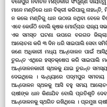
ବିଜେପୁର ନିର୍ବାଚନ ମଣ୍ଡଳୀର ସଂପୂର୍ଣ୍ଣ ଦାୟ
ମାନେ ମଣ୍ତିରେ ଧାନ ବିକ୍ରୀ କରିପାରୁ ନାହାନ୍ତି, ମ
ନ କଲେ ମଣ୍ତିରୁ ଧାନ ଉଠାଉ ନଥିବା ବେଳେ ବିଜ
ଏବେ କେଉଁଠି ବୋଲି କୃଷକ ମୋର୍ଚ୍ଚାର ରାଜ୍ୟ ସଭା
ଏକ ସମସ୍ତ ଘଟଣା ଉପରେ ବରଗଡ ଜିଲ୍ଲା
ଆଲୋଚନା କରି ୩ ଦିନ ଧରି ସାଇପାଲି ସେବା ସମିତ
ଜଣେ ଅଧିକାରୀ ମଧ୍ୟ ଆନ୍ଦୋଳନ ପାଇଁ ଆସିଥ
ତୁରନ୍ତ ଏଥିରେ ହସ୍ତକ୍ଷେପ କରି ସାଇପାଲି ମଣ
ଆନ୍ଦୋଳନକାରୀ ସ୍ଥଳକୁ ଯାଇ ତୁରନ୍ତ ସମସ୍ୟାର
ଦେଇଥିଲେ । ସନ୍ଧ୍ୟାରେ ପଦ୍ମପୁର ସମବାୟ ବ
ଆନ୍ଦୋଳନ ସ୍ଥଳକୁ ଆସି ବହୁ ସମୟ ଆଲୋଚ
ଚାଷୀଙ୍କ ଧାନ କିଣାଯିବ ବୋଲି ପ୍ରତିଶୃତି ଦ
ଆନ୍ଦୋଳନକୁ ସ୍ଥଗିତ ରଖିଥିଲେ । ପ୍ରମୁଖ ଚାଷୀଙ