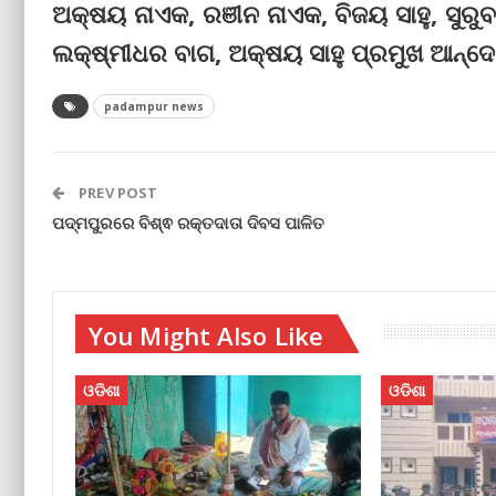
ଅକ୍ଷୟ ନାଏକ, ରଞୀନ ନାଏକ, ବିଜୟ ସାହୁ, ସୁରୁବ
ଲକ୍ଷ୍ମୀଧର ବାଗ, ଅକ୍ଷୟ ସାହୁ ପ୍ରମୁଖ ଆନ୍ଦ
padampur news
PREV POST
ପଦ୍ମପୁରରେ ବିଶ୍ଵ ରକ୍ତଦାତା ଦିବସ ପାଳିତ
You Might Also Like
ଓଡିଶା
ଓଡିଶା