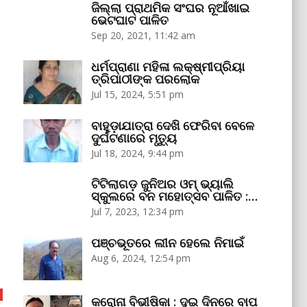
ଜିଲ୍ଲା ପ୍ରାଥମିକ ସଂଘର ନୂଆଁଖାଇ
ଭେଟଘାଟ ପାଳିତ
Sep 20, 2021, 11:42 am
ଧର୍ମପ୍ରାଣା ମହିଳା ଲକ୍ଷ୍ମୀପ୍ରିୟା
ତ୍ରିପାଠୀଙ୍କ ପରଲୋକ
Jul 15, 2024, 5:51 pm
ବାହୁଡ଼ାଯାତ୍ରା ଦେଖି ଫେରିବା ବେଳେ
ଦୁର୍ଘଟଣାରେ ମୃତ୍ୟୁ
Jul 18, 2024, 9:44 pm
ଟିଟିଲାଗଡ଼ ଜୁନିଅର ଓମ୍‌ ଭ୍ୟାଲି
ସ୍କୁଲରେ ବନ ମହୋତ୍ସବ ପାଳିତ :…
Jul 7, 2023, 12:34 pm
ପଞ୍ଚଭୂତରେ ଲୀନ ହେଲେ ନିମାଇଁ
Aug 6, 2024, 12:54 pm
କରୋନା ବିଭୀଷିକା : ଦୁଇ ଦିନରେ ବାପ