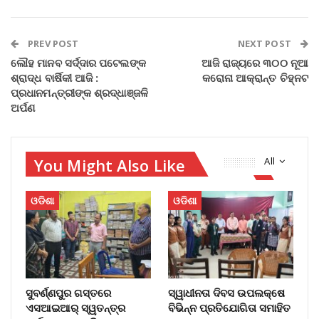
PREV POST
NEXT POST
ଲୌହ ମାନବ ସର୍ଦ୍ଦାର ପଟେଲଙ୍କ
ଆଜି ରାଜ୍ୟରେ ୩୦୦ ନୂଆ
ଶ୍ରାଦ୍ଧ ବାର୍ଷିକୀ ଆଜି :
କରୋନା ଆକ୍ରାନ୍ତ ଚିହ୍ନଟ
ପ୍ରଧାନମନ୍ତ୍ରୀଙ୍କ ଶ୍ରଦ୍ଧାଞ୍ଜଳି
ଅର୍ପଣ
You Might Also Like
All
ଓଡିଶା
ଓଡିଶା
ସୁବର୍ଣ୍ଣପୁର ଗସ୍ତରେ
ସ୍ୱାଧୀନତା ଦିବସ ଉପଲକ୍ଷେ
ଏସଆଇଆର୍ ସ୍ୱତନ୍ତ୍ର
ବିଭିନ୍ନ ପ୍ରତିଯୋଗିତା ସମାହିତ