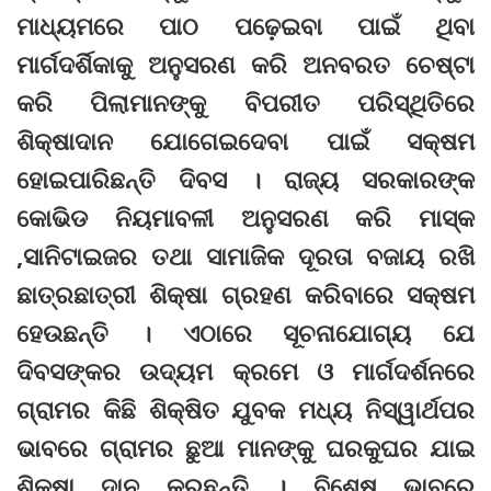
ମାଧ୍ୟମରେ ପାଠ ପଢ଼େଇବା ପାଇଁ ଥିବା
ମାର୍ଗଦର୍ଶିକାକୁ ଅନୁସରଣ କରି ଅନବରତ ଚେଷ୍ଟା
କରି ପିଲାମାନଙ୍କୁ ବିପରୀତ ପରିସ୍ଥିତିରେ
ଶିକ୍ଷାଦାନ ଯୋଗେଇଦେବା ପାଇଁ ସକ୍ଷମ
ହୋଇପାରିଛନ୍ତି ଦିବସ । ରାଜ୍ୟ ସରକାରଙ୍କ
କୋଭିଡ ନିୟମାବଳୀ ଅନୁସରଣ କରି ମାସ୍କ
,ସାନିଟାଇଜର ତଥା ସାମାଜିକ ଦୂରତା ବଜାୟ ରଖି
ଛାତ୍ରଛାତ୍ରୀ ଶିକ୍ଷା ଗ୍ରହଣ କରିବାରେ ସକ୍ଷମ
ହେଉଛନ୍ତି । ଏଠାରେ ସୂଚନାଯୋଗ୍ୟ ଯେ
ଦିବସଙ୍କର ଉଦ୍ୟମ କ୍ରମେ ଓ ମାର୍ଗଦର୍ଶନରେ
ଗ୍ରାମର କିଛି ଶିକ୍ଷିତ ଯୁବକ ମଧ୍ୟ ନିସ୍ୱାର୍ଥପର
ଭାବରେ ଗ୍ରାମର ଛୁଆ ମାନଙ୍କୁ ଘରକୁଘର ଯାଇ
ଶିକ୍ଷା ଦାନ କରୁଛନ୍ତି । ବିଶେଷ ଭାବରେ