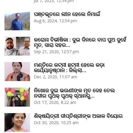
Jul 7, 2023, 12:34 pm
ପଞ୍ଚଭୂତରେ ଲୀନ ହେଲେ ନିମାଇଁ
Aug 6, 2024, 12:54 pm
କରୋନା ବିଭୀଷିକା : ଦୁଇ ଦିନରେ ବାପ ପୁଅ ଦୁହେଁ
ମୃତ, ସାରା ସହର…
Sep 21, 2020, 12:57 pm
ମଣ୍ତିରେ କଟ୍‌ନୀ ଛଟ୍‌ନୀ ହେଲେ କଡ଼ା
କାର୍ଯ୍ୟାନୁଷ୍ଠାନ : ଜିଲ୍ଲା…
Dec 2, 2020, 11:07 am
ନିଖୋଜ ଦୁଇ ଭଉଣୀଙ୍କ ମୃତ ଦେହ ତେଲ
ନଦୀର ପୃଥକ୍‌ ପୃଥକ୍‌ ସ୍ଥାନରୁ…
Oct 17, 2020, 8:22 am
ଶିକ୍ଷୟିତ୍ରୀ ଦୀପ୍ତିଶ୍ରୀଙ୍କ ଅକାଳ ବିୟୋଗ
Oct 30, 2020, 10:25 am