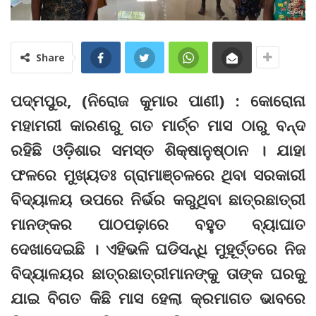
Share
ପଦ୍ମପୁର, (ନିରୋଜ କୁମାର ପାଣୀ) : କୋରୋନା
ମହାମରୀ କାରଣରୁ ଗତ ମାର୍ଚ୍ଚ ମାସ ଠାରୁ ବନ୍ଦ
ରହିଛି ଓଡ଼ିଶାର ସମସ୍ତ ଶିକ୍ଷାନୁଷ୍ଠାନ । ଯାହା
ଫଳରେ ମୁଖ୍ୟତଃ ଗ୍ରାମାଞ୍ଚଳରେ ଥିବା ସରକାରୀ
ବିଦ୍ୟାଳୟ ଉପରେ ନିର୍ଭର କରୁଥିବା ଛାତ୍ରଛାତ୍ରୀ
ମାନଙ୍କର ପାଠପଢ଼ାରେ ବହୁତ ବ୍ୟାଘାତ
ଦେଖାଦେଇଛି । ଏହିଭଳି ଘଡିସନ୍ଧି ମୁହୂର୍ତ୍ତରେ ନିଜ
ବିଦ୍ୟାଳୟର ଛାତ୍ରଛାତ୍ରୀମାନଙ୍କୁ ତାଙ୍କ ଘରକୁ
ଯାଇ ବିଗତ କିଛି ମାସ ହେଲା କ୍ରମାଗତ ଭାବରେ