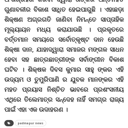
ଗୁଣାବଳୀର ବିକାଶ ସାଧିତ ହେଇପାରୁଛି । ଏହାଛଡ଼ା
ଶିକ୍ଷଣ ଅଗ୍ରଗତି ଜାଣିବା ନିମନ୍ତେ ସାପ୍ତାହିକ
ମୂଲ୍ୟାୟନ ମଧ୍ୟ କରାଯାଉଛି । ପ୍ରକୃତରେ
ବର୍ତ୍ତମାନ ସମୟରେ ସର୍ବୋତ୍କୃଷ୍ଟ ଦାନ ହେଉଛି
ଶିକ୍ଷା ଦାନ, ଯାହାଦ୍ୱାରା ସମାଜର ମଙ୍ଗଳ ସାଧନ
ହେବା ସହ ଛାତ୍ରଛାତ୍ରୀଙ୍କ ସର୍ବାଙ୍ଗୀନ ବିକାଶ
ଘଟିବ । ଶିକ୍ଷକ ଦିବସ କୁମାର ସାହୁ ଙ୍କର ଏହି
ଉଦ୍ୟମ ଓ ତୁମୁରିପାଣି ର ଯୁବକ ମାନଙ୍କର ଏହି
ମହତ ପ୍ରୟାସ ନିଶ୍ଚିତ ଭାବରେ ପ୍ରଶଂସନୀୟ
ଏଥିରେ ତିଲେମାତ୍ର ସନ୍ଦେହ ନାହିଁ ସମଗ୍ର ରାଜ୍ୟ
ପାଇଁ ଏହା ଏକ ଉଦାହରଣ ।
padmapur news