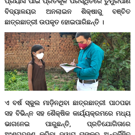
ପ୍ରୟାସ ପାଇଁ ପ୍ରତିକୂଳ ପରିସ୍ଥିତିରେ ତୁମୁରିପାଣି
ବିଦ୍ୟାଳୟର ଅନଲାଇନ ଶିକ୍ଷାରୁ ବଞ୍ଚିତ
ଛାତ୍ରଛାତ୍ରୀ ଉପକୃତ ହୋଇପାରିଛନ୍ତି ।
ଏ ବର୍ଷ ସ୍କୁଲ ମାଡ଼ିନଥିବା ଛାତ୍ରଛାତ୍ରୀ ପାଠପଢା
ସହ ବିଭିନ୍ନ ସହ ଶୈକ୍ଷିକ କାର୍ୟ୍ୟକ୍ରମରେ ମଧ୍ୟ
ଭାଗନେଇ ପାରୁଛନ୍ତି, ପ୍ରତିଯୋଗିତାରେ
ଅଂଶଗ୍ରହଣ କରିବା ଦ୍ୱାରା ତାଙ୍କର ଅନ୍ତର୍ନିହିତ