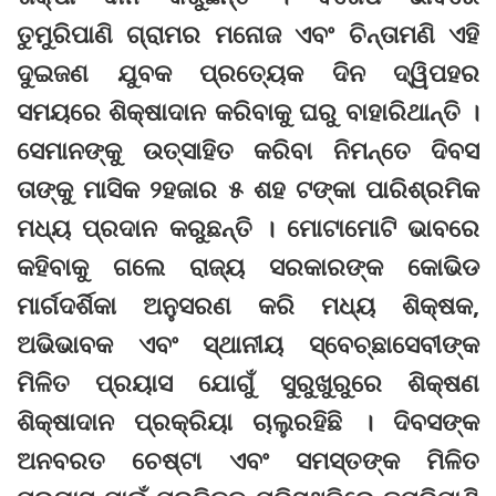
ତୁମୁରିପାଣି ଗ୍ରାମର ମନୋଜ ଏବଂ ଚିନ୍ତାମଣି ଏହି
ଦୁଇଜଣ ଯୁବକ ପ୍ରତ୍ୟେକ ଦିନ ଦ୍ୱିପହର
ସମୟରେ ଶିକ୍ଷାଦାନ କରିବାକୁ ଘରୁ ବାହାରିଥାନ୍ତି ।
ସେମାନଙ୍କୁ ଉତ୍ସାହିତ କରିବା ନିମନ୍ତେ ଦିବସ
ତାଙ୍କୁ ମାସିକ ୨ହଜାର ୫ ଶହ ଟଙ୍କା ପାରିଶ୍ରମିକ
ମଧ୍ୟ ପ୍ରଦାନ କରୁଛନ୍ତି । ମୋଟାମୋଟି ଭାବରେ
କହିବାକୁ ଗଲେ ରାଜ୍ୟ ସରକାରଙ୍କ କୋଭିଡ
ମାର୍ଗଦର୍ଶିକା ଅନୁସରଣ କରି ମଧ୍ୟ ଶିକ୍ଷକ,
ଅଭିଭାବକ ଏବଂ ସ୍ଥାନୀୟ ସ୍ବେଚ୍ଛାସେବୀଙ୍କ
ମିଳିତ ପ୍ରୟାସ ଯୋଗୁଁ ସୁରୁଖୁରୁରେ ଶିକ୍ଷଣ
ଶିକ୍ଷାଦାନ ପ୍ରକ୍ରିୟା ଚାଲୁରହିଛି । ଦିବସଙ୍କ
ଅନବରତ ଚେଷ୍ଟା ଏବଂ ସମସ୍ତଙ୍କ ମିଳିତ