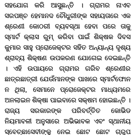
ସହଯୋଗ କରି ଆସୁଛନ୍ତି । ଗ୍ରାମର ନାଏବ
ସରପଞ୍ଚ ହେମାନଦ ଚୌଧୁରୀଙ୍କ ସହାୟତାରେ ଏକ
ଶ୍ରେଣୀ କୋଠରୀ ବ୍ୟବସ୍ଥା ହେବା ପରେ ତାକୁ
ସ୍ମାର୍ଟ କ୍ଲାସ ରୁମ୍‌ କରିବା ପାଇଁ ଶିକ୍ଷକ ଦିବସ
କୁମାର ସାହୁ ପ୍ରୋଜେକ୍ଟର ସହିତ ଅନ୍ୟାନ୍ୟ ଦୃଶ୍ୟ
ଶ୍ରାବ୍ୟ ଶିକ୍ଷଣ ଉପକରଣ ଯୋଗେଇ ଦେଇଛନ୍ତି
। ଏହି ଉପାୟରେ ଗ୍ରାମର ଗରିବ ଶ୍ରେଣୀର
ଛାତ୍ରଛାତ୍ରୀ ଯେଉଁମାନଙ୍କ ପାଖରେ ସ୍ମାର୍ଟଫୋନ
ନ ଥିଲା, ସେମାନେ ପ୍ରୋଜେକ୍ଟର ମାଧ୍ୟମରେ
ଅନଲାଇନ ଶିକ୍ଷା ପାଇବାରେ ସକ୍ଷମ ହୋଇଛନ୍ତି ।
ରାଜ୍ୟ ସରକାରଙ୍କ ପରିବର୍ତ୍ତିତ କୋଭିଡ
ନିୟମାବଳୀ ଅନୁସାରେ ଅଭିଭାବକ ଏବଂ ସ୍ଥାନୀୟ
ସ୍ବେଚ୍ଛାସେବୀଙ୍କୁ ନେଇ ଛୋଟ ଛୋଟ ଗ୍ରୁପ