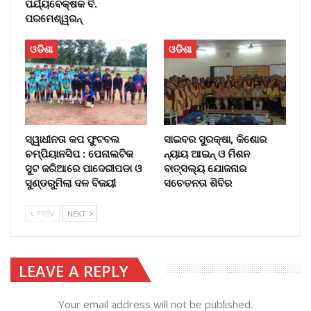
ପର୍ଯ୍ୟବେକ୍ଷକ ବି.
ପରମେଶ୍ୱରନ୍
ଓଡିଶା
ଓଡିଶା
ସ୍ୱାଧୀନତା କପ ଫୁଟବଲ
ସାଇବର ସୁରକ୍ଷା, କିଶୋର
ଚମ୍ପିୟାନସିପ : ପେନାଲଟିକ
ନ୍ୟାୟ ଆଇନ୍ ଓ ମିଶନ
ସୁଟ ଜରିଆରେ ପାଦେରୀପଡା ଓ
ବାତ୍ସଲ୍ୟ ଯୋଜନାର
ସୁଣ୍ଡରୁମିଲା ଦଳ ବିଜୟୀ
ସଚେତନତା ଶିବିର
PREV
NEXT
LEAVE A REPLY
Your email address will not be published.