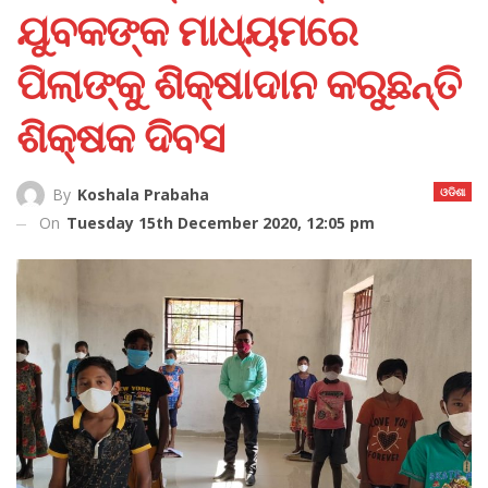
ଯୁବକଙ୍କ ମାଧ୍ୟମରେ
ପିଲାଙ୍କୁ ଶିକ୍ଷାଦାନ କରୁଛନ୍ତି
ଶିକ୍ଷକ ଦିବସ
ଓଡିଶା
By
Koshala Prabaha
On
Tuesday 15th December 2020, 12:05 pm