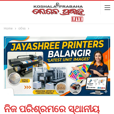
Home
ଓଡିଶା
ନିଜ ପରିଶ୍ରମରେ ସ୍ଥାନୀୟ