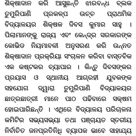
ଶିକ୍ଷାଦାନ କରି ଆସୁଛନ୍ତି ଝାରବନ୍ଧ ବ୍ଲକ
ତୁମୁରିପାଣି ପ୍ରକଳ୍ପ ଉଚ୍ଚ ପ୍ରାଥମିକ
ବିଦ୍ୟାଳୟର ଶିକ୍ଷକ ଦିବସ କୁମାର ସାହୁ ।
ପିଲାମାନଙ୍କୁ ରାଜ୍ୟ ଏବଂ କେନ୍ଦ୍ର ସରକାରଙ୍କ
କୋଭିଡ ନିୟମାବଳୀ ଅନୁସରଣ କରି ଉ‌ନ୍ନତ
ଶିକ୍ଷାଦାନ ପ୍ରକ୍ରିୟା ସଂଚାଳନ କରିବା ବାସ୍ତବିକ
ଏକ କଷ୍ଟକର ବ୍ୟାପାର । କିନ୍ତୁ ଦିବସଙ୍କର
ପ୍ରୟାସ ଓ ସ୍ଥାନୀୟ ଆଗ୍ରହୀ ଯୁବକଙ୍କ
ସହଯୋଗ ଦ୍ୱାରା ତୁମୁରିପାଣି ବିଦ୍ୟାଳୟର
ଛାତ୍ରଛାତ୍ରୀ ମାନେ ପାଠ ପଢିବାରେ ସକ୍ଷମ
ହୋଇପାରିଛନ୍ତି । ଏଥିରେ ବିଦ୍ୟାଳୟ ପରିଚାଳନା
କମିଟିର ସଭ୍ୟସଭ୍ୟା ତଥା ପଞ୍ଚାୟତ ସ୍ତରୀୟ
ନିର୍ବାଚିତ ଜନପ୍ରତିନିଧି ବ୍ୟାପକ ଭାବେ ସାହାଯ୍ୟ