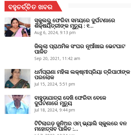
ବହୁଚର୍ଚ୍ଚିତ ଖବର
ସ୍କୁଲରୁ ଫେରିବା ସମୟରେ ଦୁର୍ଘଟଣାରେ
ଶିକ୍ଷୟିତ୍ରୀଙ୍କ ମୃତ୍ୟୁ : ୧…
Aug 6, 2024, 9:13 pm
ଜିଲ୍ଲା ପ୍ରାଥମିକ ସଂଘର ନୂଆଁଖାଇ ଭେଟଘାଟ
ପାଳିତ
Sep 20, 2021, 11:42 am
ଧର୍ମପ୍ରାଣା ମହିଳା ଲକ୍ଷ୍ମୀପ୍ରିୟା ତ୍ରିପାଠୀଙ୍କ
ପରଲୋକ
Jul 15, 2024, 5:51 pm
ବାହୁଡ଼ାଯାତ୍ରା ଦେଖି ଫେରିବା ବେଳେ
ଦୁର୍ଘଟଣାରେ ମୃତ୍ୟୁ
Jul 18, 2024, 9:44 pm
ଟିଟିଲାଗଡ଼ ଜୁନିଅର ଓମ୍‌ ଭ୍ୟାଲି ସ୍କୁଲରେ ବନ
ମହୋତ୍ସବ ପାଳିତ :…