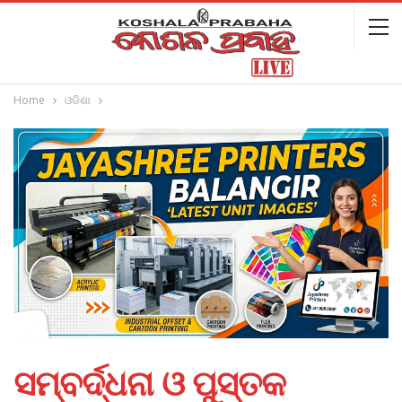
Home
ଓଡିଶା
ସମ୍ବର୍ଦ୍ଧନା ଓ ପୁସ୍ତକ