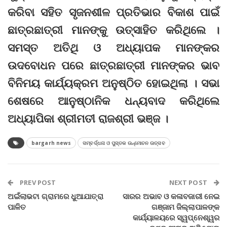
କରିବା ସହିତ ସୃଜନଶୀଳ ପ୍ରତିଭାର ବିକାଶ ପାଇଁ
ଛାତ୍ରଛାତ୍ରୀ ମାନଙ୍କୁ ଉତ୍ସାହିତ କରିଥିଲେ ।
ସମସ୍ତ ଅତିଥି ଓ ଅଧ୍ୟାପକ ମାନଙ୍କର
ଉଦବୋଧନ ପରେ ଛାତ୍ରଛାତ୍ରୀ ମାନଙ୍କର ଭାବ
ବିନିମୟ କାର୍ଯ୍ୟକ୍ରମ ଅନୁଷ୍ଠିତ ହୋଇଥିଲା । ସଭା
ଶେଷରେ ଆନୁଷ୍ଠାନିକ ଧନ୍ୟବାଦ କରିଥିଲେ
ଅଧ୍ୟାପିକା ଶ୍ରୀମତୀ ରାଜଶ୍ରୀ ଭଞ୍ଜ ।
bargarh news
ସମ୍ବର୍ଦ୍ଧନା ଓ ପୁସ୍ତକ ଉନ୍ମୋଚନ ଉତ୍ସବ
PREV POST
NEXT POST
ଅଇଁଲାଭଟା ଗ୍ରାମରେ ଧୁଆଯାତ୍ରା
ସାରର ଅଭାବ ଓ କଳାବଜାରୀ ନେଇ
ପାଳିତ
ଗଞ୍ଜାମ ଜିଲ୍ଲାପାଳଙ୍କ
କାର୍ଯ୍ୟାଳୟରେ ସ୍ୱପ୍ନେଶ୍ୱର