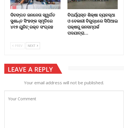
ଦିବଙ୍ଗତ ଜନନେତା ସ୍ୱର୍ଗତ
ବିପର୍ଯ୍ୟସ୍ତ ଶିକ୍ଷା ବ୍ୟବସ୍ଥା
ସୁଶାନ୍ତ ସିଂହଙ୍କ ସ୍ମୃତିରେ
ଓ ବେକାରୀ ବିରୁଦ୍ଧରେ ସିପିଆଇ
୪୧୭ ୟୁନିଟ୍ ରକ୍ତ ସଂଗ୍ରହ
ପକ୍ଷରୁ ଜନସମ୍ପର୍କ
ପଦଯାତ୍ରା…
PREV
NEXT
LEAVE A REPLY
Your email address will not be published.