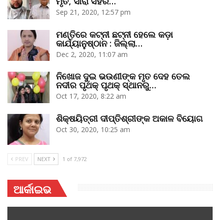
ମୃତ, ସାରା ସହର…
Sep 21, 2020, 12:57 pm
ମଣ୍ତିରେ କଟ୍‌ନୀ ଛଟ୍‌ନୀ ହେଲେ କଡ଼ା
କାର୍ଯ୍ୟାନୁଷ୍ଠାନ : ଜିଲ୍ଲା…
Dec 2, 2020, 11:07 am
ନିଖୋଜ ଦୁଇ ଭଉଣୀଙ୍କ ମୃତ ଦେହ ତେଲ
ନଦୀର ପୃଥକ୍‌ ପୃଥକ୍‌ ସ୍ଥାନରୁ…
Oct 17, 2020, 8:22 am
ଶିକ୍ଷୟିତ୍ରୀ ଦୀପ୍ତିଶ୍ରୀଙ୍କ ଅକାଳ ବିୟୋଗ
Oct 30, 2020, 10:25 am
PREV
NEXT
1 of 7,972
ଆର୍କାଇଭ