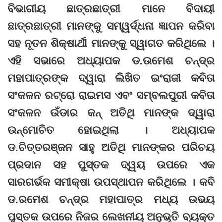
ବିଭାଗୀୟ ଛାତ୍ରଛାତ୍ରୀ ମାନେ ବିଦାୟୀ
ଛାତ୍ରଛାତ୍ରୀ ମାନଙ୍କୁ ସମ୍ୱର୍ଦ୍ଧନା ଜ୍ଞାପନ କରିବା
ସହ ନୂତନ ଶିକ୍ଷାର୍ଥୀ ମାନଙ୍କୁ ସ୍ୱାଗତ କରିଥିଲେ ।
ଏହି ସଭାରେ ଅଧ୍ୟାପକ ଡ.ଉମେଶ ଚନ୍ଦ୍ର
ମହାପାତ୍ରଙ୍କ ଦ୍ୱାରା ଲିଖିତ ଇଂରାଜୀ କବିତା
ସଂକଳନ ରଟ୍ରୋ ରାଇମସ ଏବଂ ସମ୍ବଲପୁରୀ କବିତା
ସଂକଳନ ଉଁଡାର କନ୍ ଅତିଥି ମାନଙ୍କ ଦ୍ୱାରା
ଉନ୍ମୋଚିତ ହୋଇଥିଲା । ଅଧ୍ୟାପକ
ଡ.ଚିତ୍ତରଞ୍ଜନ ସାହୁ ଅତିଥି ମାନଙ୍କର ପରିଚୟ
ପ୍ରଦାନ ସହ ପୁସ୍ତକ ଦ୍ୱୟ ଉପରେ ଏକ
ସାରଗର୍ଭକ ସମୀକ୍ଷା ଉପସ୍ଥାପନ କରିଥିଲେ । କବି
ଡ.ରମେଶ ଚନ୍ଦ୍ର ମହାପାତ୍ର ମଧ୍ୟ ଉଭୟ
ପୁସ୍ତକ ଉପରେ ନିଜର ଲେଖନୀୟ ଅନୁଭୂତି ବ୍ୟକ୍ତ