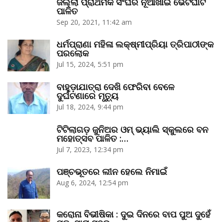
ଜିଲ୍ଲା ପ୍ରାଥମିକ ସଂଘର ନୂଆଁଖାଇ ଭେଟଘାଟ
ପାଳିତ
Sep 20, 2021, 11:42 am
ଧର୍ମପ୍ରାଣା ମହିଳା ଲକ୍ଷ୍ମୀପ୍ରିୟା ତ୍ରିପାଠୀଙ୍କ
ପରଲୋକ
Jul 15, 2024, 5:51 pm
ବାହୁଡ଼ାଯାତ୍ରା ଦେଖି ଫେରିବା ବେଳେ
ଦୁର୍ଘଟଣାରେ ମୃତ୍ୟୁ
Jul 18, 2024, 9:44 pm
ଟିଟିଲାଗଡ଼ ଜୁନିଅର ଓମ୍‌ ଭ୍ୟାଲି ସ୍କୁଲରେ ବନ
ମହୋତ୍ସବ ପାଳିତ :…
Jul 7, 2023, 12:34 pm
ପଞ୍ଚଭୂତରେ ଲୀନ ହେଲେ ନିମାଇଁ
Aug 6, 2024, 12:54 pm
କରୋନା ବିଭୀଷିକା : ଦୁଇ ଦିନରେ ବାପ ପୁଅ ଦୁହେଁ