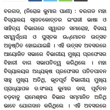
ବରଗଡ, (ନିରୋଜ କୁମାର ପାଣୀ) : ବରଗଡ ମହା
ବିଦ୍ୟାଳୟ ସ୍ନାତକୋତ୍ତର ଇଂରାଜୀ ଭାଷା ଓ
ସାହିତ୍ୟ ବିଭାଗରେ ସ୍ୱାଗତ ସମାରୋହ, ବିଦାୟ
ସମ୍ୱର୍ଦ୍ଧନା ଓ ପୁସ୍ତକ ଉନ୍ମୋଚନ ଉତ୍ସବ
ଅନୁଷ୍ଠିତ ହୋଇଯାଇଛି । ଏହି ଉତ୍ସବ ଅବସରରେ
ଆୟୋଜିତ ସଭାରେ ବିଭାଗୀୟ ମୁଖ୍ୟ ପ୍ରଫେସର
ବିହାରୀ ବାଗ ସଭାପତିତ୍ୱ କରିଥିଲେ । ମହା
ବିଦ୍ୟାଳୟର ଅଧ୍ୟକ୍ଷ ପ୍ରଫେସର ପତିତପାବନ
ସାହୁ ମୁଖ୍ୟ ଅତିଥି, ଭୂତପୂର୍ବ ବିଭାଗୀୟ ମୁଖ୍ୟ
ପ୍ରାଧ୍ୟାପକ ଡ.ସଂଜୟ କୁମାର ଦାସ, ପୂର୍ବତନ
ବଡ଼ବାବୁ ରାମେଶ୍ଵର ବିଭାର ସମ୍ମାନିତ ଅତିଥି
ଭାବେ ଯୋଗଦାନ କରିଥିଲେ । ଏହି ଅବସରରେ