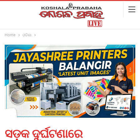
Home
ଓଡିଶା
ସଡ଼କ ଦୁର୍ଘଟଣାରେ