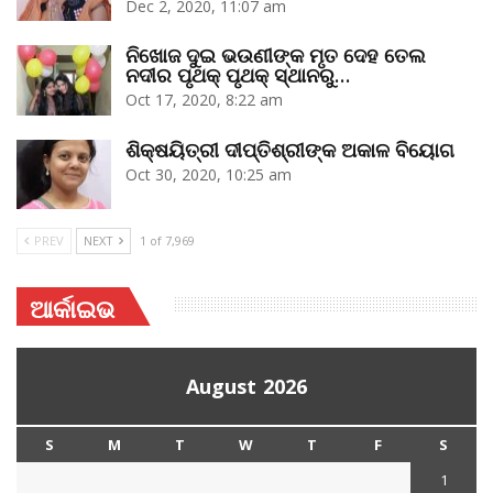
Dec 2, 2020, 11:07 am
ନିଖୋଜ ଦୁଇ ଭଉଣୀଙ୍କ ମୃତ ଦେହ ତେଲ
ନଦୀର ପୃଥକ୍‌ ପୃଥକ୍‌ ସ୍ଥାନରୁ…
Oct 17, 2020, 8:22 am
ଶିକ୍ଷୟିତ୍ରୀ ଦୀପ୍ତିଶ୍ରୀଙ୍କ ଅକାଳ ବିୟୋଗ
Oct 30, 2020, 10:25 am
PREV
NEXT
1 of 7,969
ଆର୍କାଇଭ
August 2026
S
M
T
W
T
F
S
1