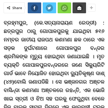
Share
ବ୍ରହ୍ମପୁର, (କେ.ସତ୍ୟନାରାୟଣ ରେଡ୍ଡୀ) :
ଛତ୍ରପୁର ଠାରୁ ଗୋପାଳପୁରକୁ ଯାଇଥିବା ୫୧୬
ନମ୍ବର ଜାତୀୟ ରାଜପଥ କଣମଣା ଛକ ଠାରେ ଏକ
ସଡ଼କ ଦୁର୍ଘଟଣାରେ ଗୋପାଳପୁର ବନ୍ଦର
ଶ୍ରମିକଙ୍କ ମୃତ୍ୟୁ ହୋଇଥିବା ଜଣାଯାଇଛି । ମୃତ
ବ୍ୟକ୍ତି ଗୋପାଳପୁରବନ୍ଦରରେ ଜଣେ ସିକ୍ୟୁରିଟି
ଗାର୍ଡ ଭାବେ ନିୟୋଜିତ ହୋଇଥିବା ଦ୍ୟୁତିକୃଷ୍ଣ ଦାଶ୍
(୪୭)ବୋଲି ଜଣାପଡିଛି । ସେ ଭଞ୍ଜନଗର ଅଞ୍ଚଳ
ବାସିନ୍ଦା କଣମଣା ଅଞ୍ଚଳରେ ରହନ୍ତି, ଏକ ଭୋଜି
ଖାଇ ସ୍ତ୍ରୀ ଓ ଝିଅ ସହ ଘରକୁ ଫେରୁଥିବା ବେଳେ
ନିଜ ବାଇକ୍ ସାମନା ଦିଗରେ ଏକ ଭାରବାହୀ ଟ୍ରକ