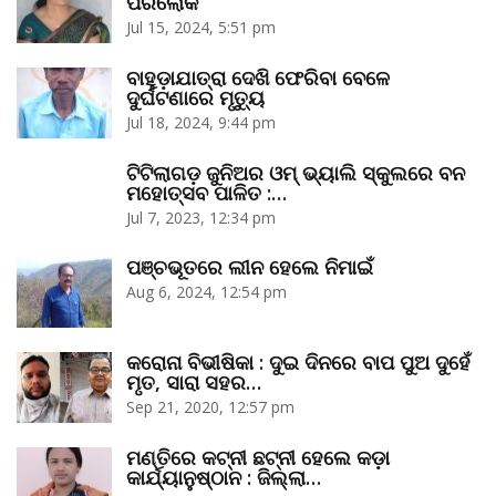
ପରଲୋକ
Jul 15, 2024, 5:51 pm
ବାହୁଡ଼ାଯାତ୍ରା ଦେଖି ଫେରିବା ବେଳେ
ଦୁର୍ଘଟଣାରେ ମୃତ୍ୟୁ
Jul 18, 2024, 9:44 pm
ଟିଟିଲାଗଡ଼ ଜୁନିଅର ଓମ୍‌ ଭ୍ୟାଲି ସ୍କୁଲରେ ବନ
ମହୋତ୍ସବ ପାଳିତ :…
Jul 7, 2023, 12:34 pm
ପଞ୍ଚଭୂତରେ ଲୀନ ହେଲେ ନିମାଇଁ
Aug 6, 2024, 12:54 pm
କରୋନା ବିଭୀଷିକା : ଦୁଇ ଦିନରେ ବାପ ପୁଅ ଦୁହେଁ
ମୃତ, ସାରା ସହର…
Sep 21, 2020, 12:57 pm
ମଣ୍ତିରେ କଟ୍‌ନୀ ଛଟ୍‌ନୀ ହେଲେ କଡ଼ା
କାର୍ଯ୍ୟାନୁଷ୍ଠାନ : ଜିଲ୍ଲା…