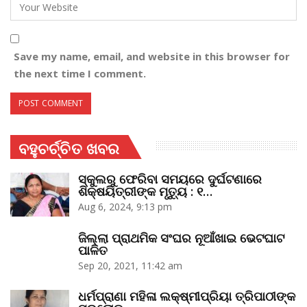
Save my name, email, and website in this browser for
the next time I comment.
ବହୁଚର୍ଚ୍ଚିତ ଖବର
ସ୍କୁଲରୁ ଫେରିବା ସମୟରେ ଦୁର୍ଘଟଣାରେ
ଶିକ୍ଷୟିତ୍ରୀଙ୍କ ମୃତ୍ୟୁ : ୧…
Aug 6, 2024, 9:13 pm
ଜିଲ୍ଲା ପ୍ରାଥମିକ ସଂଘର ନୂଆଁଖାଇ ଭେଟଘାଟ
ପାଳିତ
Sep 20, 2021, 11:42 am
ଧର୍ମପ୍ରାଣା ମହିଳା ଲକ୍ଷ୍ମୀପ୍ରିୟା ତ୍ରିପାଠୀଙ୍କ