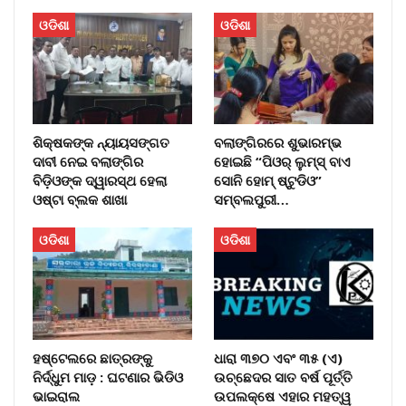
ଓଡିଶା
ଓଡିଶା
ଶିକ୍ଷକଙ୍କ ନ୍ୟାୟସଙ୍ଗତ
ବଲାଙ୍ଗିରରେ ଶୁଭାରମ୍ଭ
ଦାବୀ ନେଇ ବଲାଙ୍ଗିର
ହୋଇଛି “ପିଓର୍ ଲୁମ୍ସ୍ ବାଏ
ବିଡ଼ିଓଙ୍କ ଦ୍ୱାରସ୍ଥ ହେଲା
ସୋନି ହୋମ୍ ଷ୍ଟୁଡିଓ”
ଓଷ୍ଟା ବ୍ଲକ ଶାଖା
ସମ୍ବଲପୁରୀ…
ଓଡିଶା
ଓଡିଶା
ହଷ୍ଟେଲରେ ଛାତ୍ରଙ୍କୁ
ଧାରା ୩୭୦ ଏବଂ ୩୫ (ଏ)
ନିର୍ଦ୍ଧୁମ ମାଡ଼ : ଘଟଣାର ଭିଡିଓ
ଉଚ୍ଛେଦର ସାତ ବର୍ଷ ପୂର୍ତ୍ତି
ଭାଇରାଲ
ଉପଲକ୍ଷେ ଏହାର ମହତ୍ୱ