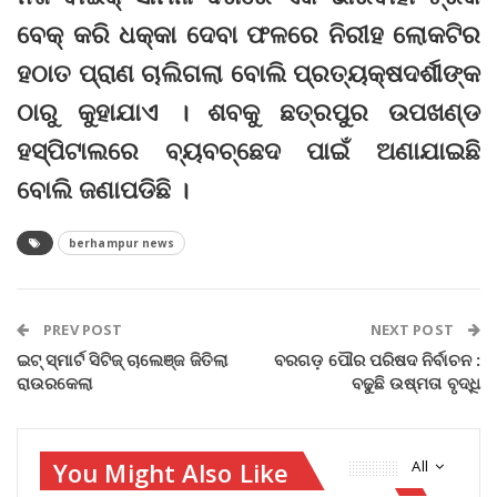
ବେକ୍‌ କରି ଧକ୍କା ଦେବା ଫଳରେ ନିରୀହ ଲୋକଟିର
ହଠାତ ପ୍ରାଣ ଚାଲିଗଲା ବୋଲି ପ୍ରତ୍ୟକ୍ଷଦର୍ଶୀଙ୍କ
ଠାରୁ କୁହାଯାଏ । ଶବକୁ ଛତ୍ରପୁର ଉପଖଣ୍ଡ
ହସ୍ପିଟାଲରେ ବ୍ୟବଚ୍ଛେଦ ପାଇଁ ଅଣାଯାଇଛି
ବୋଲି ଜଣାପଡିଛି ।
berhampur news
PREV POST
NEXT POST
ଇଟ୍ ସ୍ମାର୍ଟ ସିଟିଜ୍ ଚାଲେଞ୍ଜ ଜିତିଲା
ବରଗଡ଼ ପୌର ପରିଷଦ ନିର୍ବାଚନ :
ରାଉରକେଲା
ବଢୁଛି ଉଷ୍ମତା ବୃଦ୍ଧି
You Might Also Like
All