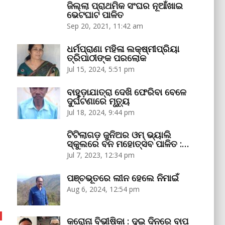
ଜିଲ୍ଲା ପ୍ରାଥମିକ ସଂଘର ନୂଆଁଖାଇ
ଭେଟଘାଟ ପାଳିତ
Sep 20, 2021, 11:42 am
ଧର୍ମପ୍ରାଣା ମହିଳା ଲକ୍ଷ୍ମୀପ୍ରିୟା
ତ୍ରିପାଠୀଙ୍କ ପରଲୋକ
Jul 15, 2024, 5:51 pm
ବାହୁଡ଼ାଯାତ୍ରା ଦେଖି ଫେରିବା ବେଳେ
ଦୁର୍ଘଟଣାରେ ମୃତ୍ୟୁ
Jul 18, 2024, 9:44 pm
ଟିଟିଲାଗଡ଼ ଜୁନିଅର ଓମ୍‌ ଭ୍ୟାଲି
ସ୍କୁଲରେ ବନ ମହୋତ୍ସବ ପାଳିତ :…
Jul 7, 2023, 12:34 pm
ପଞ୍ଚଭୂତରେ ଲୀନ ହେଲେ ନିମାଇଁ
Aug 6, 2024, 12:54 pm
କରୋନା ବିଭୀଷିକା : ଦୁଇ ଦିନରେ ବାପ