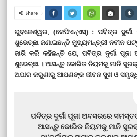
Share
ଭୁବନେଶ୍ୱର, (କେପିଏନ୍‌ଏସ୍‌) : ପବିତ୍ର ଦୁର୍
ଶୁଭେଚ୍ଛା ଜଣାଇଛନ୍ତି ମୁଖ୍ୟମନ୍ତ୍ରୀ ନବୀନ ପଟ
ଜାରି କରି କହିଛନ୍ତି ଯେ, ପବିତ୍ର ଦୁର୍ଗା ପୂ
ଶୁଭେଚ୍ଛା । ଆସନ୍ତୁ କୋଭିଡ ନିୟମକୁ ମାନି ସୁରକ୍
ଅପାର କରୁଣାରୁ ଆପଣଙ୍କ ଜୀବନ ସୁଖ ଓ ସମୃଦ୍ଧ
ପବିତ୍ର ଦୁର୍ଗା ପୂଜା ଅବସରରେ ସମସ୍ତଙ
ଆସନ୍ତୁ କୋଭିଡ ନିୟମକୁ ମାନି ସୁରକ