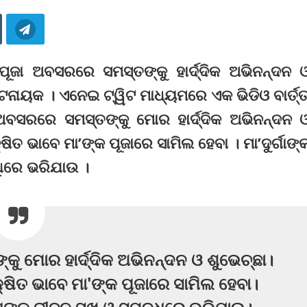
ଗା ପୂଜା ଅବସରରେ ସମସ୍ତଙ୍କୁ ହାର୍ଦ୍ଦିକ ଅଭିନନ୍ଦନ 
୍ଟନାୟକ । ଏନେଇ ଟ୍ୱିଟ ମାଧ୍ୟମରେ ଏକ ଭିଡିଓ ବାର୍ତ୍ତ
ଜା ଅବସରରେ ସମସ୍ତଙ୍କୁ ମୋର ହାର୍ଦ୍ଦିକ ଅଭିନନ୍ଦନ 
ଷିତ ଭାବେ ମା’ଙ୍କ ପୂଜାରେ ସାମିଲ ହେବା । ମା’ଦୁର୍ଗାଙ୍
ିରେ ଭରିଯାଉ ।
୍କୁ ମୋର ହାର୍ଦ୍ଦିକ ଅଭିନନ୍ଦନ ଓ ଶୁଭେଚ୍ଛା।
୍ଷିତ ଭାବେ ମା'ଙ୍କ ପୂଜାରେ ସାମିଲ ହେବା।