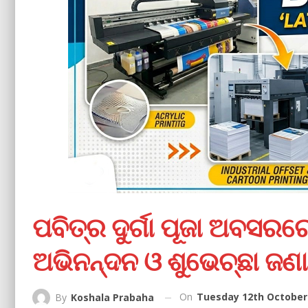
ପବିତ୍ର ଦୁର୍ଗା ପୂଜା ଅବସରରେ 
ଅଭିନନ୍ଦନ ଓ ଶୁଭେଚ୍ଛା ଜଣ
On
Tuesday 12th October 
By
Koshala Prabaha