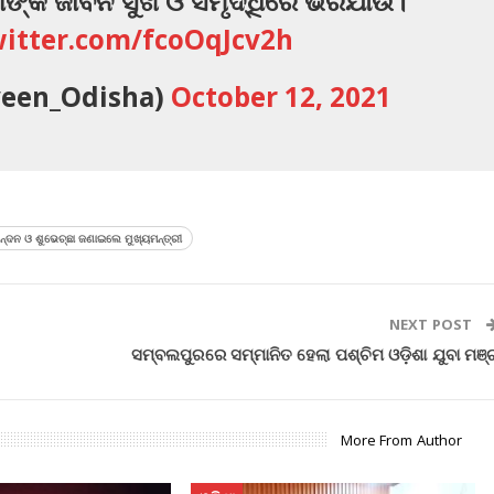
ଣଙ୍କ ଜୀବନ ସୁଖ ଓ ସମୃଦ୍ଧିରେ ଭରିଯାଉ।
witter.com/fcoOqJcv2h
veen_Odisha)
October 12, 2021
ିନନ୍ଦନ ଓ ଶୁଭେଚ୍ଛା ଜଣାଇଲେ ମୁଖ୍ୟମନ୍ତ୍ରୀ
NEXT POST
ସମ୍ବଲପୁରରେ ସମ୍ମାନିତ ହେଲା ପଶ୍ଚିମ ଓଡ଼ିଶା ଯୁବା ମଞ୍
More From Author