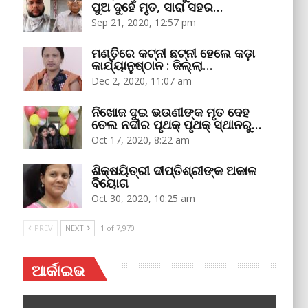
ପୁଅ ଦୁହେଁ ମୃତ, ସାରା ସହର…
Sep 21, 2020, 12:57 pm
ମଣ୍ତିରେ କଟ୍‌ନୀ ଛଟ୍‌ନୀ ହେଲେ କଡ଼ା
କାର୍ଯ୍ୟାନୁଷ୍ଠାନ : ଜିଲ୍ଲା…
Dec 2, 2020, 11:07 am
ନିଖୋଜ ଦୁଇ ଭଉଣୀଙ୍କ ମୃତ ଦେହ
ତେଲ ନଦୀର ପୃଥକ୍‌ ପୃଥକ୍‌ ସ୍ଥାନରୁ…
Oct 17, 2020, 8:22 am
ଶିକ୍ଷୟିତ୍ରୀ ଦୀପ୍ତିଶ୍ରୀଙ୍କ ଅକାଳ
ବିୟୋଗ
Oct 30, 2020, 10:25 am
PREV
NEXT
1 of 7,970
ଆର୍କାଇଭ