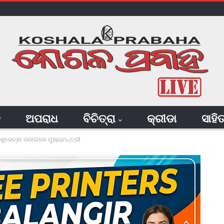
ି
ଅପରାଧ
ବିଚିତ୍ରା
କ୍ରୀଡା
ସାହି
 ଓ ଶୁଭେଚ୍ଛା ଜଣାଇଲେ ମୁଖ୍ୟମନ୍ତ୍ରୀ