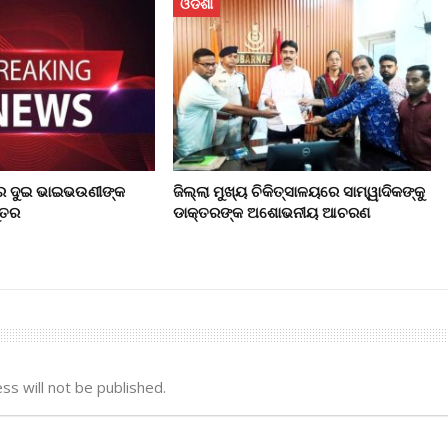
ଓଡିଶା
େ ଦୁଇ ଭାଇଭଉଣୀଙ୍କ
ଜିଲ୍ଲା ମୁଖ୍ୟ ଚିକିତ୍ସାଳୟରେ ସାମ୍ୱାଦିକଙ୍କୁ
ରୁତର
ଡାକ୍ତରଙ୍କ ଅଶୋଭନୀୟ ଆଚରଣ
ss will not be published.