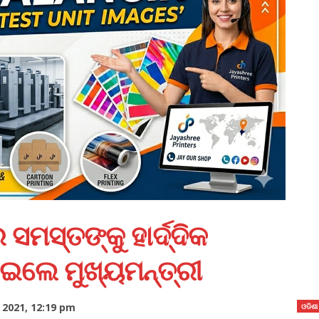
ସମସ୍ତଙ୍କୁ ହାର୍ଦ୍ଦିକ
ାଇଲେ ମୁଖ୍ୟମନ୍ତ୍ରୀ
2021, 12:19 pm
ଓଡିଶା