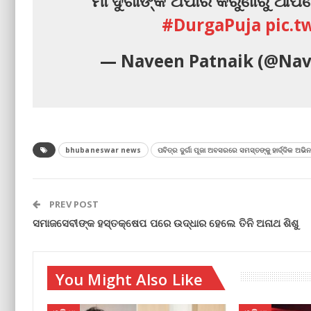
ମା'ଦୁର୍ଗାଙ୍କ ଅପାର କରୁଣାରୁ ଆପ
#DurgaPuja
pic.t
— Naveen Patnaik (@Na
bhubaneswar news
ପବିତ୍ର ଦୁର୍ଗା ପୂଜା ଅବସରରେ ସମସ୍ତଙ୍କୁ ହାର୍ଦ୍ଦିକ ଅଭ
PREV POST
ସମାଜସେବୀଙ୍କ ହସ୍ତକ୍ଷେପ ପରେ ଉଦ୍ଧାର ହେଲେ ତିନି ଅନାଥ ଶିଶୁ
You Might Also Like