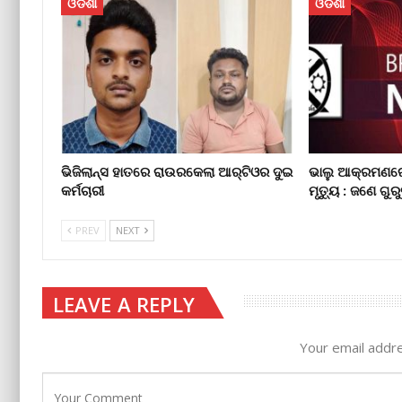
ଓଡିଶା
ଓଡିଶା
ଭିଜିଲାନ୍ସ ହାତରେ ରାଉରକେଲା ଆର୍‌ଟିଓର ଦୁଇ
ଭାଲୁ ଆକ୍ରମଣର
କର୍ମଚାରୀ
ମୃତ୍ୟୁ : ଜଣେ ଗୁ
PREV
NEXT
LEAVE A REPLY
Your email addre