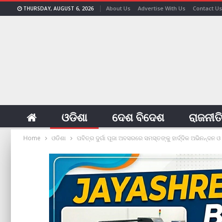
About Us
Advertise With Us
Contact Us
THURSDAY, AUGUST 6, 2026
ଓଡିଶା
ଦେଶ ବିଦେଶ
ରାଜନୀତ
Home
ଓଡିଶା
ପବିତ୍ର ଦୁର୍ଗା ପୂଜା ଅବସରରେ ସମସ୍ତଙ୍କୁ ହାର୍ଦ୍ଦିକ ଅଭିନନ୍ଦନ