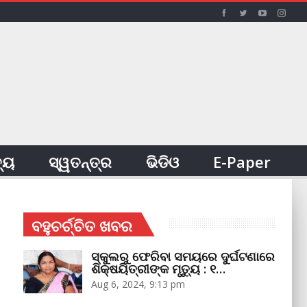
ତ୍ୟ
ସ୍ୱତନ୍ତ୍ର
ଭିଡିଓ
E-Paper
ବହୁଚର୍ଚ୍ଚିତ ଖବର
ସ୍କୁଲରୁ ଫେରିବା ସମୟରେ ଦୁର୍ଘଟଣାରେ
ଶିକ୍ଷୟିତ୍ରୀଙ୍କ ମୃତ୍ୟୁ : ୧…
Aug 6, 2024, 9:13 pm