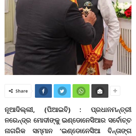
Share
ନୂଆଦିଲ୍ଲୀ, (ପିଆଇବି) : ପ୍ରଧାନମନ୍ତ୍ରୀ
ନରେନ୍ଦ୍ର ମୋଦୀଙ୍କୁ ଇଣ୍ଡୋନେସିଆର ସର୍ବୋଚ୍ଚ
ନାଗରିକ ସମ୍ମାନ ‘ଇଣ୍ଡୋନେସିଆ ବିନ୍ତାଙ୍ଗ