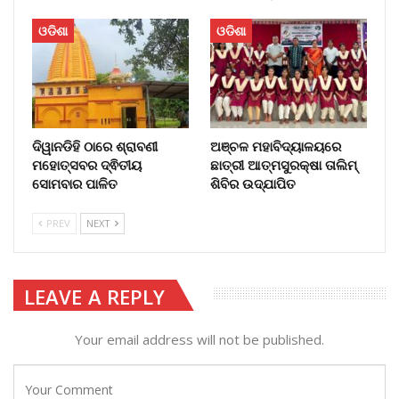
ଓଡିଶା
ଓଡିଶା
ଦିୱାନଡିହି ଠାରେ ଶ୍ରାବଣୀ
ଅଞ୍ଚଳ ମହାବିଦ୍ୟାଳୟରେ
ମହୋତ୍ସବର ଦ୍ଵିତୀୟ
ଛାତ୍ରୀ ଆତ୍ମସୁରକ୍ଷା ତାଲିମ୍
ସୋମବାର ପାଳିତ
ଶିବିର ଉଦ୍‌ଯାପିତ
PREV
NEXT
LEAVE A REPLY
Your email address will not be published.