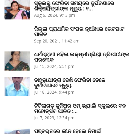
ସ୍କୁଲରୁ ଫେରିବା ସମୟରେ ଦୁର୍ଘଟଣାରେ
ଶିକ୍ଷୟିତ୍ରୀଙ୍କ ମୃତ୍ୟୁ : ୧…
Aug 6, 2024, 9:13 pm
ଜିଲ୍ଲା ପ୍ରାଥମିକ ସଂଘର ନୂଆଁଖାଇ ଭେଟଘାଟ
ପାଳିତ
Sep 20, 2021, 11:42 am
ଧର୍ମପ୍ରାଣା ମହିଳା ଲକ୍ଷ୍ମୀପ୍ରିୟା ତ୍ରିପାଠୀଙ୍କ
ପରଲୋକ
Jul 15, 2024, 5:51 pm
ବାହୁଡ଼ାଯାତ୍ରା ଦେଖି ଫେରିବା ବେଳେ
ଦୁର୍ଘଟଣାରେ ମୃତ୍ୟୁ
Jul 18, 2024, 9:44 pm
ଟିଟିଲାଗଡ଼ ଜୁନିଅର ଓମ୍‌ ଭ୍ୟାଲି ସ୍କୁଲରେ ବନ
ମହୋତ୍ସବ ପାଳିତ :…
Jul 7, 2023, 12:34 pm
ପଞ୍ଚଭୂତରେ ଲୀନ ହେଲେ ନିମାଇଁ