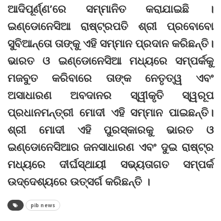
ଆଦିପୂର୍ଣ୍ଣ’ରେ ସମ୍ମାନିତ କରାଯାଇଛି ।
ଇଣ୍ଡୋନେସିଆ ରାଷ୍ଟ୍ରପତି ଶ୍ରୀ ପ୍ରବୋବୋ
ସୁବିଆନ୍ତୋ ତାଙ୍କୁ ଏହି ସମ୍ମାନ ପ୍ରଦାନ କରିଛନ୍ତି।
ଭାରତ ଓ ଇଣ୍ଡୋନେସିଆ ମଧ୍ୟରେ ସମ୍ପର୍କକୁ
ମଜବୁତ କରିବାରେ ତାଙ୍କ ନେତୃତ୍ୱ ଏବଂ
ଅସାଧାରଣ ଅବଦାନର ସ୍ୱୀକୃତି ସ୍ୱରୂପ
ପ୍ରଧାନମନ୍ତ୍ରୀ ମୋଦୀ ଏହି ସମ୍ମାନ ପାଇଛନ୍ତି।
ଶ୍ରୀ ମୋଦୀ ଏହି ପୁରସ୍କାରକୁ ଭାରତ ଓ
ଇଣ୍ଡୋନେସିଆର ଜନସାଧାରଣ ଏବଂ ଦୁଇ ରାଷ୍ଟ୍ର
ମଧ୍ୟରେ ଦୀର୍ଘସ୍ଥାୟୀ ସଭ୍ୟତାଗତ ସମ୍ପର୍କ
ଉଦ୍ଦେଶ୍ୟରେ ଉତ୍ସର୍ଗ କରିଛନ୍ତି ।
pib news