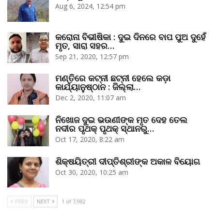
Aug 6, 2024, 12:54 pm
କରୋନା ବିଭୀଷିକା : ଦୁଇ ଦିନରେ ବାପ ପୁଅ ଦୁହେଁ
ମୃତ, ସାରା ସହର…
Sep 21, 2020, 12:57 pm
ମଣ୍ତିରେ କଟ୍‌ନୀ ଛଟ୍‌ନୀ ହେଲେ କଡ଼ା
କାର୍ଯ୍ୟାନୁଷ୍ଠାନ : ଜିଲ୍ଲା…
Dec 2, 2020, 11:07 am
ନିଖୋଜ ଦୁଇ ଭଉଣୀଙ୍କ ମୃତ ଦେହ ତେଲ
ନଦୀର ପୃଥକ୍‌ ପୃଥକ୍‌ ସ୍ଥାନରୁ…
Oct 17, 2020, 8:22 am
ଶିକ୍ଷୟିତ୍ରୀ ଦୀପ୍ତିଶ୍ରୀଙ୍କ ଅକାଳ ବିୟୋଗ
Oct 30, 2020, 10:25 am
PREV
NEXT
1 of 7,982