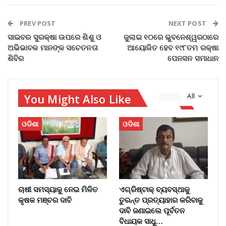
PREV POST
NEXT POST
ସାଇବର ସୁରକ୍ଷା ଉପରେ ଶିଶୁ ଓ
ଜୁଲାଇ ୧୦ରେ ଭୁବନେଶ୍ୱରଠାରେ
ଅଭିଭାବକ ମାନଙ୍କ ସଚେତନତା
ଆୟୋଜିତ ହେବ ୧୯୮ତମ ରକ୍ଷା
ଶିବିର
ପେନସନ ସମାଧାନ
You Might Also Like
All
ଓଡିଶା
ଓଡିଶା
ଚାଷୀ ସମସ୍ୟାକୁ ନେଇ ମିଳିତ
ଏଗ୍ରିଷ୍ଟାକ୍‌ ବ୍ୟବସ୍ଥାକୁ
କୃଷକ ମଞ୍ଚର ଦାବି
ତୁରନ୍ତ ପ୍ରତ୍ୟାହାର କରିବାକୁ
ଦାବି ଜଣାଇଲେ ପୂର୍ବତନ
ବିଧାୟକ ସାଧୁ…