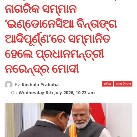
ନାଗରିକ ସମ୍ମାନ
‘ଇଣ୍ଡୋନେସିଆ ବିନ୍ତାଙ୍ଗ
ଆଦିପୂର୍ଣ୍ଣ’ରେ ସମ୍ମାନିତ
ହେଲେ ପ୍ରଧାନମନ୍ତ୍ରୀ
ନରେନ୍ଦ୍ର ମୋଦୀ
ଓଡିଶା
ଦେଶ ବିଦେଶ
By
Koshala Prabaha
On
Wednesday 8th July 2026, 10:23 am