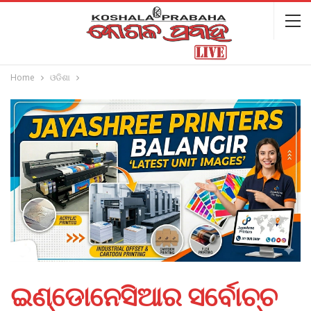
Home
ଓଡିଶା
ଇଣ୍ଡୋନେସିଆର ସର୍ବୋଚ୍ଚ