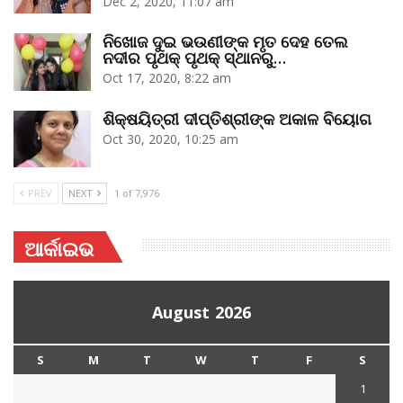
Dec 2, 2020, 11:07 am
ନିଖୋଜ ଦୁଇ ଭଉଣୀଙ୍କ ମୃତ ଦେହ ତେଲ
ନଦୀର ପୃଥକ୍‌ ପୃଥକ୍‌ ସ୍ଥାନରୁ…
Oct 17, 2020, 8:22 am
ଶିକ୍ଷୟିତ୍ରୀ ଦୀପ୍ତିଶ୍ରୀଙ୍କ ଅକାଳ ବିୟୋଗ
Oct 30, 2020, 10:25 am
PREV
NEXT
1 of 7,976
ଆର୍କାଇଭ
August 2026
S
M
T
W
T
F
S
1