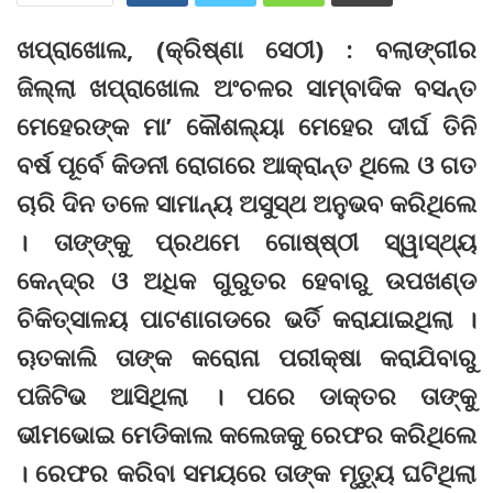
ଖପ୍ରାଖୋଲ, (କ୍ରିଷ୍ଣା ସେଠୀ) : ବଲାଙ୍ଗୀର
ଜିଲ୍ଲା ଖପ୍ରାଖୋଲ ଅଂଚଳର ସାମ୍ବାଦିକ ବସନ୍ତ
ମେହେରଙ୍କ ମା’ କୌଶଲ୍ୟା ମେହେର ଦୀର୍ଘ ତିନି
ବର୍ଷ ପୂର୍ବେ କିଡନୀ ରୋଗରେ ଆକ୍ରାନ୍ତ ଥିଲେ ଓ ଗତ
ଚାରି ଦିନ ତଳେ ସାମାନ୍ୟ ଅସୁସ୍ଥ ଅନୁଭବ କରିଥିଲେ
। ତାଙ୍‌ଙ୍କୁ ପ୍ରଥମେ ଗୋଷ୍‌ଷ୍ଠୀ ସ୍ୱାସ୍ଥ୍ୟ
କେନ୍ଦ୍ର ଓ ଅଧିକ ଗୁରୁତର ହେବାରୁ ଉପଖଣ୍ଡ
ଚିକିତ୍ସାଳୟ ପାଟଣାଗଡରେ ଭର୍ତି କରାଯାଇଥିଲା ।
ୠତକାଲି ତାଙ୍କ କରୋନା ପରୀକ୍ଷା କରାଯିବାରୁ
ପଜିଟିଭ ଆସିଥିଲା । ପରେ ଡାକ୍ତର ତାଙ୍କୁ
ଭୀମଭୋଇ ମେଡିକାଲ କଲେଜକୁ ରେଫର କରିଥିଲେ
। ରେଫର କରିବା ସମୟରେ ତାଙ୍କ ମୃତ୍ୟୁ ଘଟିଥିଲା