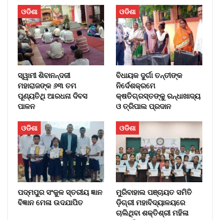
ଓଡିଶା
ଓଡିଶା
ସ୍ୱାମୀ ଶିବାନନ୍ଦଜୀ
ବିଧାୟକ ଦୁର୍ଗା ତନ୍ତୀଙ୍କ
ମହାରାଜଙ୍କ ୬୩ ତମ
ନିର୍ଦେଶକ୍ରମେ
ପୂଣ୍ୟତିଥି ଆରଧନା ଦିବସ
କ୍ଷତିଗ୍ରସ୍ତଙ୍କୁ ରନ୍ଧାଖାଦ୍ୟ
ପାଳନ
ଓ ତ୍ରିପାଲ ପ୍ରଦାନ
ଓଡିଶା
ଓଡିଶା
ପଦ୍ମପୁର ସଂକୁଳ ସ୍ତରୀୟ ଜ୍ଞାନ
ମୁରିବାହାଲ ପଞ୍ଚାୟତ ସମିତି
ବିଜ୍ଞାନ ମେଳା ଉଦଯାପିତ
ଡ଼ିଗ୍ରୀ ମହାବିଦ୍ୟାଳୟରେ
ଚାଲିଥିବା ଶକ୍ତିଶ୍ରୀ ମହିଳା