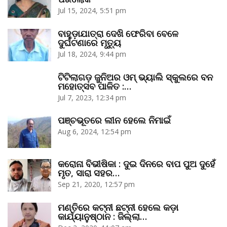
Jul 15, 2024, 5:51 pm
ବାହୁଡ଼ାଯାତ୍ରା ଦେଖି ଫେରିବା ବେଳେ
ଦୁର୍ଘଟଣାରେ ମୃତ୍ୟୁ
Jul 18, 2024, 9:44 pm
ଟିଟିଲାଗଡ଼ ଜୁନିଅର ଓମ୍‌ ଭ୍ୟାଲି ସ୍କୁଲରେ ବନ
ମହୋତ୍ସବ ପାଳିତ :…
Jul 7, 2023, 12:34 pm
ପଞ୍ଚଭୂତରେ ଲୀନ ହେଲେ ନିମାଇଁ
Aug 6, 2024, 12:54 pm
କରୋନା ବିଭୀଷିକା : ଦୁଇ ଦିନରେ ବାପ ପୁଅ ଦୁହେଁ
ମୃତ, ସାରା ସହର…
Sep 21, 2020, 12:57 pm
ମଣ୍ତିରେ କଟ୍‌ନୀ ଛଟ୍‌ନୀ ହେଲେ କଡ଼ା
କାର୍ଯ୍ୟାନୁଷ୍ଠାନ : ଜିଲ୍ଲା…