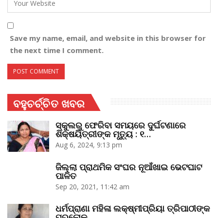
Save my name, email, and website in this browser for
the next time I comment.
ବହୁଚର୍ଚ୍ଚିତ ଖବର
ସ୍କୁଲରୁ ଫେରିବା ସମୟରେ ଦୁର୍ଘଟଣାରେ
ଶିକ୍ଷୟିତ୍ରୀଙ୍କ ମୃତ୍ୟୁ : ୧…
Aug 6, 2024, 9:13 pm
ଜିଲ୍ଲା ପ୍ରାଥମିକ ସଂଘର ନୂଆଁଖାଇ ଭେଟଘାଟ
ପାଳିତ
Sep 20, 2021, 11:42 am
ଧର୍ମପ୍ରାଣା ମହିଳା ଲକ୍ଷ୍ମୀପ୍ରିୟା ତ୍ରିପାଠୀଙ୍କ
ପରଲୋକ