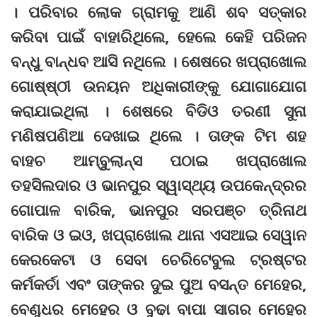
। ପରିବାର ଲୋକ ଗ୍ରାମକୁ ଆଣି ଶବ ସତ୍କାର
କରିବା ପାଇଁ ବାହାରିଥିଲେ, ହେଲେ କେହି ପରିଜନ
ବନ୍ଧୁ ବାନ୍ଧବ ଆସି ନଥିଲେ । ଶେଷରେ ଖପ୍ରାଖୋଲ
ଗୋଷ୍‌ଷ୍ଠୀ ଉନୟନ ଅଧିକାରୀଙ୍କୁ ଯୋଗାଯୋଗ
କରାଯାଇଥିଲା । ଶେଷରେ ବିଡିଓ ତରଣୀ ସୁନା
ମଣିଷପଣିଆ ଦେଖାଇ ଥିଲେ । ତାଙ୍କ ଟିମ ଶହ
ବାହଚ ଆମ୍ବୁଲାନ୍ସ ପଠାଇ ଖପ୍ରାଖୋଲ
ତହସିଲଦାର ଓ ଭାନପୁର ସ୍ୱାସ୍ଥ୍ୟ ଉପକେନ୍ଦ୍ରର
ଗୋପାଳ ବାରିକ, ଭାନପୁର ସରପଞ୍ଚ ତ୍ରିନାଥ
ବାରିକ ଓ ଇଓ, ଖପ୍ରାଖୋଲ ଥାନା ଏସଆଇ ସେୱାନ
କେରକେଟା ଓ ସେବା ଚେରିଟେବୁଲ ଟ୍ରଷ୍ଟର
କର୍ମକର୍ତା ଏବଂ ତାଙ୍କର ଦୁଇ ପୁଅ ବସନ୍ତ ମେହେର,
ବେଣୁଧର ମେହେର ଓ ବୁଢା ବାପା ସାଗର ମେହେର