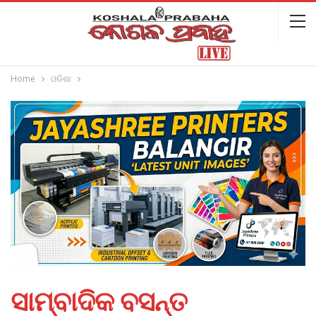
Home
ଓଡିଶା
ସାମ୍ବାଦିକ ବସନ୍ତ