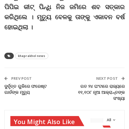
ପିପିଇ କୀଟ୍‌ ପିନ୍ଧି ନିଜ ଜମିରେ ଶବ ସତ୍କାର
କରିଥିଲେ । ମୃତ୍ୟୁ ବେଳକୁ ତାଙ୍କୁ ଏକାବନ ବର୍ଷ
ହୋଇଥିଲା ।
khaprakhol news
PREV POST
NEXT POST
ଦୁର୍ବୃତ୍ତ ଗୁଳିରେ ଫରେଷ୍ଟ
ଗତ ୨୪ ଘଂଟାରେ ରାଜ୍ୟରେ
ଗାର୍ଡଙ୍କ ମୃତ୍ୟୁ
୧୧,୧୦୮ ନୂଆ ଆକ୍ରାନ୍ତଙ୍କ
ସଂଖ୍ୟା
You Might Also Like
All