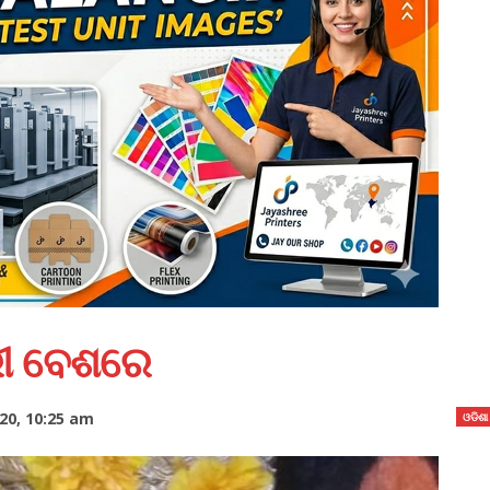
ୀ ବେଶରେ
20, 10:25 am
ଓଡିଶା