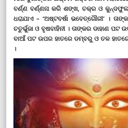
ବର୍ଣ୍ଣ ବର୍ଣ୍ଣନା କରି ଶଙ୍ଖ, ଚକ୍ର ଓ କୁନ୍
ଧରାଯାଏ – ‘ଅଷ୍ଟବର୍ଷା ଭବେତ୍‌ଗୌରୀ’ । ତା
ଚତୁର୍ଭୁଜା ଓ ବୃଷବାହିନୀ । ତାଙ୍କର ଡାହାଣ ପଟ
ବାଆଁ ପଟ ଉପର ହାତରେ ଡମ୍ବରୁ ଓ ତଳ ହାତରେ ବର
।