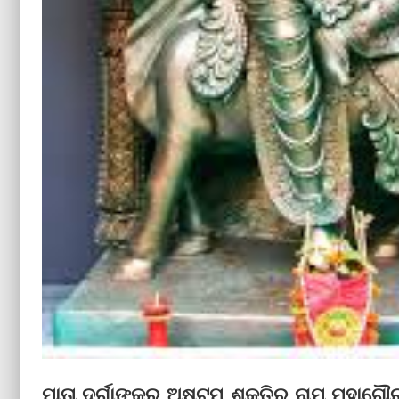
ମାତା ଦୁର୍ଗାଙ୍କର ଅଷ୍ଟମ ଶକ୍ତିର ନାମ ମହାଗୌର