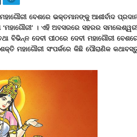
ଜି ମହାଗୌରୀ ବେଶରେ ଭକ୍ତମାନଙ୍କୁ ଆଶୀର୍ବାଦ ପ୍ରଦା
େଶ ‘ମହାଗୌରୀ’ । ଏହି ଅବସରରେ ସହରର ସମଲେଶ୍ୱର
ିର ତଥା ବିଭିନ୍ନ ଦେବୀ ପୀଠରେ ଦେବୀ ମହାଗୌରୀ ବେଶର
କ୍ତି ମହାଗୌରୀ ସଂପର୍କରେ କିଛି ପୌରାଣିକ କଥାବସ୍ତ