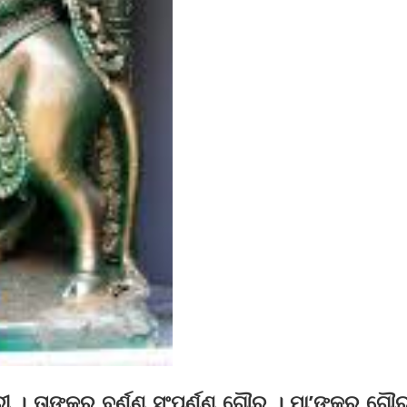
ୀ । ତାଙ୍କର ବର୍ଣ୍ଣ ସଂପୂର୍ଣ୍ଣ ଗୌର । ମା’ଙ୍କର ଗୌ