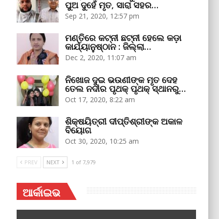
ପୁଅ ଦୁହେଁ ମୃତ, ସାରା ସହର…
Sep 21, 2020, 12:57 pm
ମଣ୍ତିରେ କଟ୍‌ନୀ ଛଟ୍‌ନୀ ହେଲେ କଡ଼ା
କାର୍ଯ୍ୟାନୁଷ୍ଠାନ : ଜିଲ୍ଲା…
Dec 2, 2020, 11:07 am
ନିଖୋଜ ଦୁଇ ଭଉଣୀଙ୍କ ମୃତ ଦେହ
ତେଲ ନଦୀର ପୃଥକ୍‌ ପୃଥକ୍‌ ସ୍ଥାନରୁ…
Oct 17, 2020, 8:22 am
ଶିକ୍ଷୟିତ୍ରୀ ଦୀପ୍ତିଶ୍ରୀଙ୍କ ଅକାଳ
ବିୟୋଗ
Oct 30, 2020, 10:25 am
PREV
NEXT
1 of 7,979
ଆର୍କାଇଭ