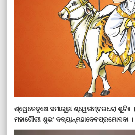
ଶ୍ୱେତେବୃଷେ ସମାରୂଢ଼ା ଶ୍ୱେତାମ୍ବରଧରା ଶୁଚିଃ ।
ମହାଗୌରୀ ଶୁଭଂ ଦଦ୍ୟାନ୍‌ମହାଦେବପ୍ରମୋଦଦା । 