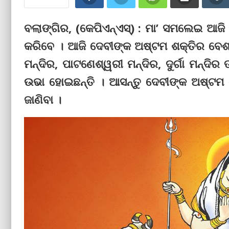
ବଲାଙ୍ଗିର, (କେପିଏନ୍‌ଏସ୍‌) : ମା’ ସମଲେଇ ଆ
କରିବେ । ଆଜି ଦେବୀଙ୍କ ଅଷ୍ଟମ ଶକ୍ତିର ବ
ମନ୍ଦିର, ପାଟଣେଶ୍ୱରୀ ମନ୍ଦିର, ଦୁର୍ଗା ମନ୍ଦ
ଉଭା ହୋଇଛନ୍ତି । ଆସନ୍ତୁ ଦେବୀଙ୍କ ଅଷ୍ଟମ ଶ
ଜାଣିବା ।