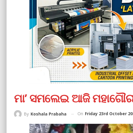
ମା’ ସମଲେଇ ଆଜି ମହାଗୌର
On
Friday 23rd October 20
By
Koshala Prabaha