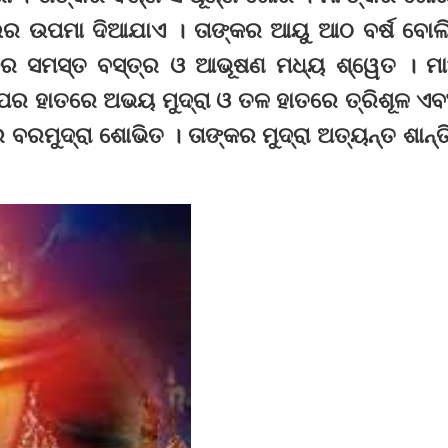
ଦଫୁଲର ଉପମା ଦିଆଯାଏ । ତାଙ୍କର ଆୟୁ ଆଠ ବର୍ଷ ବୋଲ
ଙ୍କର ସମସ୍ତ ବସ୍ତ୍ର ଓ ଆଭୂଷଣ ମଧ୍ୟ ଶ୍ୱେତ । ମା
 ଉପର ହାତରେ ଅଭୟ ମୁଦ୍ରା ଓ ତଳ ହାତରେ ତ୍ରିଶୂଳ ଏବ
ମୁଦ୍ରା ଶୋଭିତ । ତାଙ୍କର ମୁଦ୍ରା ଅତ୍ୟନ୍ତ ଶାନ୍ତ