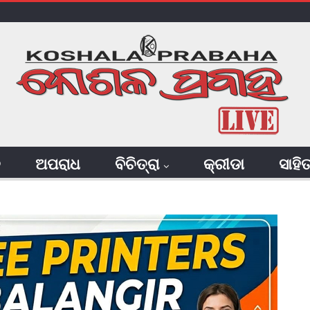
ି
ଅପରାଧ
ବିଚିତ୍ରା
କ୍ରୀଡା
ସାହି