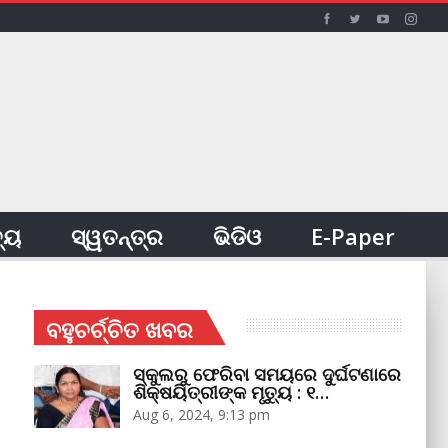
ତ୍ୟ
ସ୍ୱତନ୍ତ୍ର
ଭିଡିଓ
E-Paper
ବହୁଚର୍ଚ୍ଚିତ ଖବର
ସ୍କୁଲରୁ ଫେରିବା ସମୟରେ ଦୁର୍ଘଟଣାରେ
ଶିକ୍ଷୟିତ୍ରୀଙ୍କ ମୃତ୍ୟୁ : ୧…
Aug 6, 2024, 9:13 pm