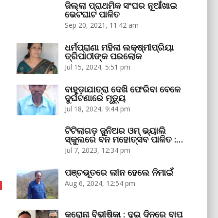
ଜିଲ୍ଲା ପ୍ରାଥମିକ ସଂଘର ନୂଆଁଖାଇ
ଭେଟଘାଟ ପାଳିତ
Sep 20, 2021, 11:42 am
ଧର୍ମପ୍ରାଣା ମହିଳା ଲକ୍ଷ୍ମୀପ୍ରିୟା
ତ୍ରିପାଠୀଙ୍କ ପରଲୋକ
Jul 15, 2024, 5:51 pm
ବାହୁଡ଼ାଯାତ୍ରା ଦେଖି ଫେରିବା ବେଳେ
ଦୁର୍ଘଟଣାରେ ମୃତ୍ୟୁ
Jul 18, 2024, 9:44 pm
ଟିଟିଲାଗଡ଼ ଜୁନିଅର ଓମ୍‌ ଭ୍ୟାଲି
ସ୍କୁଲରେ ବନ ମହୋତ୍ସବ ପାଳିତ :…
Jul 7, 2023, 12:34 pm
ପଞ୍ଚଭୂତରେ ଲୀନ ହେଲେ ନିମାଇଁ
Aug 6, 2024, 12:54 pm
କରୋନା ବିଭୀଷିକା : ଦୁଇ ଦିନରେ ବାପ