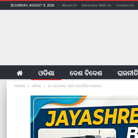
About Us
Advertise With Us
Contact Us
SUNDAY, AUGUST 9, 2026
ଓଡିଶା
ଦେଶ ବିଦେଶ
ରାଜନୀତ
Home
ଓଡିଶା
ମା’ ସମଲେଇ ଆଜି ମହାଗୌରୀ ବେଶରେ