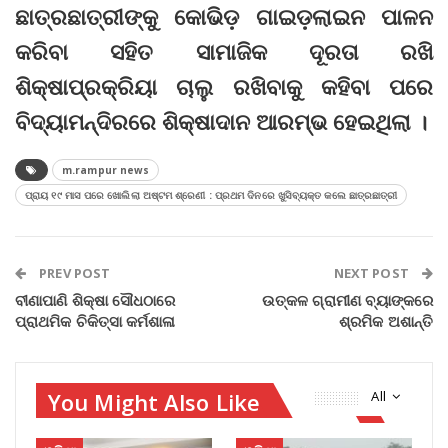
ଛାତ୍ରଛାତ୍ରୀଙ୍କୁ କୋଭିଡ଼ ଗାଇଡ଼ଲାଇନ ପାଳନ
କରିବା ସହିତ ସାମାଜିକ ଦୂରତା ରଖି
ଶିକ୍ଷାପ୍ରକ୍ରିୟା ଚାଲୁ ରଖିବାକୁ କହିବା ପରେ
ବିଦ୍ୟାମନ୍ଦିରରେ ଶିକ୍ଷାଦାନ ଆରମ୍ଭ ହେଇଥିଲା ।
m.rampur news
ପ୍ରାୟ ୧୯ ମାସ ପରେ ଖୋଲିଲା ଅଷ୍ଟମ ଶ୍ରେଣୀ : ପ୍ରଥମ ଦିନରେ ଖୁସିବ୍ୟକ୍ତ କଲେ ଛାତ୍ରଛାତ୍ରୀ
PREV POST
NEXT POST
ବୀଣାପାଣି ଶିକ୍ଷା ସୌଧଠାରେ
ଉତ୍କଳ ଗ୍ରାମୀଣ ବ୍ୟାଙ୍କରେ
ପ୍ରାଥମିକ ଚିକିତ୍ସା କର୍ମଶାଳା
ଶ୍ରମିକ ଅଶାନ୍ତି
You Might Also Like
All