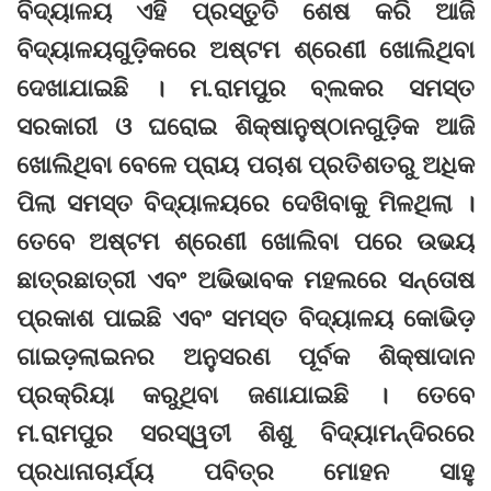
ବିଦ୍ୟାଳୟ ଏହି ପ୍ରସ୍ତୁତି ଶେଷ କରି ଆଜି
ବିଦ୍ୟାଳୟଗୁଡ଼ିକରେ ଅଷ୍ଟମ ଶ୍ରେଣୀ ଖୋଲିଥିବା
ଦେଖାଯାଇଛି । ମ.ରାମପୁର ବ୍ଲକର ସମସ୍ତ
ସରକାରୀ ଓ ଘରୋଇ ଶିକ୍ଷାନୁଷ୍ଠାନଗୁଡ଼ିକ ଆଜି
ଖୋଲିଥିବା ବେଳେ ପ୍ରାୟ ପଚାଶ ପ୍ରତିଶତରୁ ଅଧିକ
ପିଲା ସମସ୍ତ ବିଦ୍ୟାଳୟରେ ଦେଖିବାକୁ ମିଳଥିଲା ।
ତେବେ ଅଷ୍ଟମ ଶ୍ରେଣୀ ଖୋଲିବା ପରେ ଉଭୟ
ଛାତ୍ରଛାତ୍ରୀ ଏବଂ ଅଭିଭାବକ ମହଲରେ ସନ୍ତୋଷ
ପ୍ରକାଶ ପାଇଛି ଏବଂ ସମସ୍ତ ବିଦ୍ୟାଳୟ କୋଭିଡ଼
ଗାଇଡ଼ଲାଇନର ଅନୁସରଣ ପୂର୍ବକ ଶିକ୍ଷାଦାନ
ପ୍ରକ୍ରିୟା କରୁଥିବା ଜଣାଯାଇଛି । ତେବେ
ମ.ରାମପୁର ସରସ୍ୱତୀ ଶିଶୁ ବିଦ୍ୟାମନ୍ଦିରରେ
ପ୍ରଧାନାଚାର୍ଯ୍ୟ ପବିତ୍ର ମୋହନ ସାହୁ