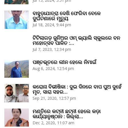
Jul 15, 2024, 5:51 pm
ବାହୁଡ଼ାଯାତ୍ରା ଦେଖି ଫେରିବା ବେଳେ
ଦୁର୍ଘଟଣାରେ ମୃତ୍ୟୁ
Jul 18, 2024, 9:44 pm
ଟିଟିଲାଗଡ଼ ଜୁନିଅର ଓମ୍‌ ଭ୍ୟାଲି ସ୍କୁଲରେ ବନ
ମହୋତ୍ସବ ପାଳିତ :…
Jul 7, 2023, 12:34 pm
ପଞ୍ଚଭୂତରେ ଲୀନ ହେଲେ ନିମାଇଁ
Aug 6, 2024, 12:54 pm
କରୋନା ବିଭୀଷିକା : ଦୁଇ ଦିନରେ ବାପ ପୁଅ ଦୁହେଁ
ମୃତ, ସାରା ସହର…
Sep 21, 2020, 12:57 pm
ମଣ୍ତିରେ କଟ୍‌ନୀ ଛଟ୍‌ନୀ ହେଲେ କଡ଼ା
କାର୍ଯ୍ୟାନୁଷ୍ଠାନ : ଜିଲ୍ଲା…
Dec 2, 2020, 11:07 am