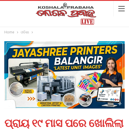
Home
ଓଡିଶା
ପ୍ରାୟ ୧୯ ମାସ ପରେ ଖୋଲିଲା