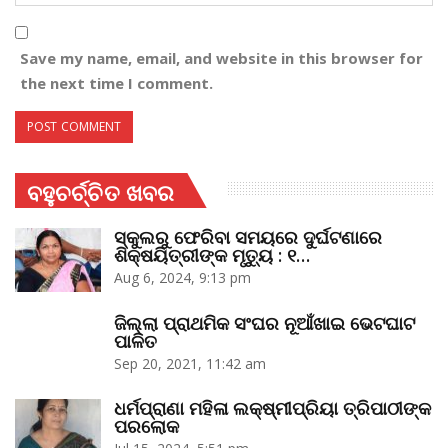
Save my name, email, and website in this browser for
the next time I comment.
ବହୁଚର୍ଚ୍ଚିତ ଖବର
ସ୍କୁଲରୁ ଫେରିବା ସମୟରେ ଦୁର୍ଘଟଣାରେ
ଶିକ୍ଷୟିତ୍ରୀଙ୍କ ମୃତ୍ୟୁ : ୧…
Aug 6, 2024, 9:13 pm
ଜିଲ୍ଲା ପ୍ରାଥମିକ ସଂଘର ନୂଆଁଖାଇ ଭେଟଘାଟ
ପାଳିତ
Sep 20, 2021, 11:42 am
ଧର୍ମପ୍ରାଣା ମହିଳା ଲକ୍ଷ୍ମୀପ୍ରିୟା ତ୍ରିପାଠୀଙ୍କ
ପରଲୋକ