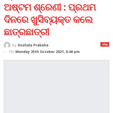
ଅଷ୍ଟମ ଶ୍ରେଣୀ : ପ୍ରଥମ
ଦିନରେ ଖୁସିବ୍ୟକ୍ତ କଲେ
ଛାତ୍ରଛାତ୍ରୀ
ଓଡିଶା
By
Koshala Prabaha
On
Monday 25th October 2021, 6:46 pm