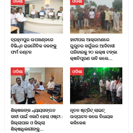
ଓଡିଶା
ଓଡିଶା
ବ୍ରହ୍ମପୁର ଉପଖଣ୍ଡରେ
ହାତୀପଲ ଆକ୍ରମଣରେ
ବିଭିନ୍ନ ରାଜନୈତିକ ଦଳଙ୍କୁ
ଗୁରୁତର ସର୍ଗୁଲର ଆଦିବାସୀ
ଫର୍ମ ବଣ୍ଟନ
ପରିବାରକୁ ୨୦ ଲକ୍ଷ ଟଙ୍କା
କ୍ଷତିପୂରଣ ଦାବି କଲେ…
ଓଡିଶା
ଓଡିଶା
ଶିକ୍ଷକଙ୍କ ନ୍ୟାୟସଙ୍ଗତ
ନୂତନ ଷ୍ଟ୍ରିଟ୍ ଲାଇଟ୍‌
ଦାବୀ ପାଇଁ ଏକାଠି ହେଲା ଓଷ୍ଟା :
ଉଦ୍‌ଘାଟନ କଲେ ବିଧାୟକ
ଜିଲ୍ଲାପାଳ ଓ ଜିଲ୍ଲା
କଳିକେଶ
ଶିକ୍ଷାଧିକାରୀଙ୍କୁ…