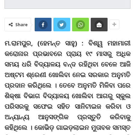
Share
ମ.ରାମପୁର, (ହେମନ୍ତ ସାହୁ) : ବିଶ୍ୱ ମହାମାରୀ
କରୋନାର ପ୍ରଭାବରେ ପ୍ରାୟ ୧୯ ମାସରୁ ଅଧିକ
ସମୟ ଧରି ବିଦ୍ୟାଳୟ ବନ୍ଦ ରହିଥିବା ବେଳେ ଆଜି
ଅଷ୍ଟମ ଶ୍ରେଣୀ ଖୋଲିବା ନେଇ ସରକାର ଅନୁମତି
ପ୍ରଦାନ କରିଥିଲେ । ତେବେ ଅନୁମତି ମିଳିବା ପରେ
ଶିକ୍ଷା ବିଭାଗ ବିଦ୍ୟାଳୟ ଖୋଲିବା ଆଗରୁ ସ୍କୁଲ
ପରିସରକୁ ସଫେଇ ସହିତ ସାନିଟାଇଜ କରିବା ଓ
ଅନ୍ୟାନ୍ୟ ଆନୁସଙ୍ଗିକ ପ୍ରସ୍ତୁତି କରିବାକୁ
କହିଥିଲେ । କୋଭିଡ଼ ଗାଇଡ଼ଲାଇନ ମୁତାବକ ସମସ୍ତ