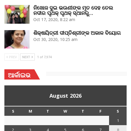
ନିଖୋଜ ଦୁଇ ଭଉଣୀଙ୍କ ମୃତ ଦେହ ତେଲ
ନଦୀର ପୃଥକ୍‌ ପୃଥକ୍‌ ସ୍ଥାନରୁ…
Oct 17, 2020, 8:22 am
ଶିକ୍ଷୟିତ୍ରୀ ଦୀପ୍ତିଶ୍ରୀଙ୍କ ଅକାଳ ବିୟୋଗ
Oct 30, 2020, 10:25 am
PREV
NEXT
1 of 7,974
ଆର୍କାଇଭ
August 2026
S
M
T
W
T
F
S
1
2
3
4
5
6
7
8