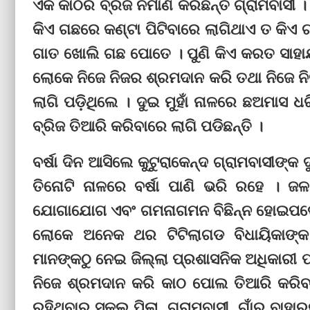
ଏକ କାଠର ବ୍ରିଜ ନିର୍ମାଣ କରିଛନ୍ତି ଗ୍ରାମବାସୀ 
କିଏ ଗଛରେ କଣ୍ଟା ପିଟିବାରେ ଲାଗିଥାଏ ତ କିଏ ଗ
ଗାତ ଖୋଲି ଗଛ ପୋତେ । ପୁଣି କିଏ କରତ ସାହାର୍ଯ
ଲୋକେ ନିଜେ ନିଜର ଶ୍ରମଦାନ କରି ତଥା ନିଜେ ନିଜ 
ଲାଗି ପଡ଼ିଥିଲେ । ଦୁଇ ମୁହାଁ ନାଳରେ ଛଅମାସ 
ବ୍ରିଜ ତିଆରି କରିବାରେ ଲାଗି ପଡିଛନ୍ତି ।
ବର୍ଷା ଦିନ ଆସିଲେ କୁଟୁରାକେନ୍ଦ ଗ୍ରାମବାସୀଙ୍କ
ତିନୋଟି ନାଳରେ ବର୍ଷା ପାଣି ଭରି ରହେ । ଜଳବ
ଯୋଗାଯୋଗ ଏବଂ ଗମନାଗମନ ବିଛିନ୍ନ ହୋଇପଡେ । ଦ
ଲୋକେ ଅନେକ ଥର ଟିଟିଲାଗଡ ବିଧାୟିକାଙ୍କ 
ମାନଙ୍କଠୁ ନେଇ ଜିଲ୍ଲା ପ୍ରଶାସନିକ ଅଧିକାରୀ ପର
ନିଜେ ଶ୍ରମଦାନ କରି କାଠ ପୋଲ ତିଆରି କରିବାର
ରହିଥିବାରୁ ସ୍କୁଲ ପିଲା, ଗ୍ରାମବାସୀ, ଗାଁରୁ ବ