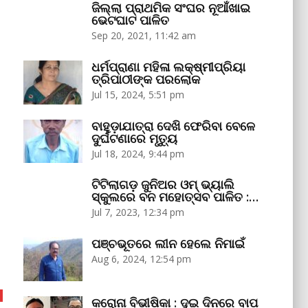
ଜିଲ୍ଲା ପ୍ରାଥମିକ ସଂଘର ନୂଆଁଖାଇ
ଭେଟଘାଟ ପାଳିତ
Sep 20, 2021, 11:42 am
ଧର୍ମପ୍ରାଣା ମହିଳା ଲକ୍ଷ୍ମୀପ୍ରିୟା
ତ୍ରିପାଠୀଙ୍କ ପରଲୋକ
Jul 15, 2024, 5:51 pm
ବାହୁଡ଼ାଯାତ୍ରା ଦେଖି ଫେରିବା ବେଳେ
ଦୁର୍ଘଟଣାରେ ମୃତ୍ୟୁ
Jul 18, 2024, 9:44 pm
ଟିଟିଲାଗଡ଼ ଜୁନିଅର ଓମ୍‌ ଭ୍ୟାଲି
ସ୍କୁଲରେ ବନ ମହୋତ୍ସବ ପାଳିତ :…
Jul 7, 2023, 12:34 pm
ପଞ୍ଚଭୂତରେ ଲୀନ ହେଲେ ନିମାଇଁ
Aug 6, 2024, 12:54 pm
କରୋନା ବିଭୀଷିକା : ଦୁଇ ଦିନରେ ବାପ