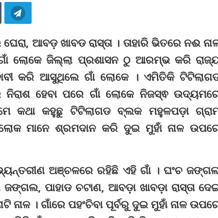
 ଘେରା, ଆବଡ଼ ଖାବଡ ରାସ୍ତା । ତାହାରି ଭିତରେ ନଈ ନା
ରି ଗାଁ ଲୋକେ ଜିଲ୍ଲା ପ୍ରଶାସନ ଠୁ ଆରମ୍ଭ କରି ରାଜ୍
ାବୀ କରି ଆସୁଥିଲେ ଗାଁ ଲୋକେ । ଏମିତିକି ଟିଟିଲାଗ
କରି ନିରାଶ ହେବା ପରେ ଗାଁ ଲୋକେ ନିଜସ୍ଵ ଉଦ୍ୟମର
 କଥା କହୁଛୁ ଟିଟିଲାଗଡ ବ୍ଲକ ମହୁଳପଡ଼ା ଗ୍ରା
ର ଲୋକ ମାନେ ଶ୍ରମଦାନ କରି ଦୁଇ ମୁହାଁ ନାଳ ଉପର
ଆଭ୍ୟନ୍ତରୀଣ ଅଞ୍ଚଳରେ ରହିଛି ଏହି ଗାଁ । ଘଂଚ ଜଙ୍ଗ
ବଣ ଜଙ୍ଗଲ, ପାହାଡ ଚଟାଣ, ଆବଡ଼ା ଖାବଡ଼ା ରାସ୍ତା ଦେ
ଟି ନାଳ । ଗାଁରେ ପହଂଚିବା ପୂର୍ବରୁ ଦୁଇ ମୁହାଁ ନାଳ ଉପର