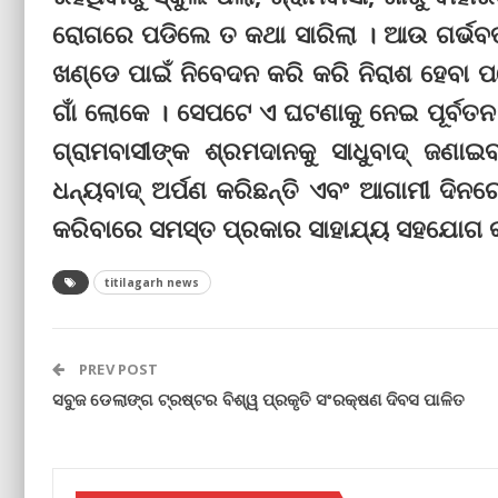
ରୋଗରେ ପଡିଲେ ତ କଥା ସାରିଲା । ଆଉ ଗର୍ଭବତୀ
ଖଣ୍ଡେ ପାଇଁ ନିବେଦନ କରି କରି ନିରାଶ ହେବା ପର
ଗାଁ ଲୋକେ । ସେପଟେ ଏ ଘଟଣାକୁ ନେଇ ପୂର୍ବତନ 
ଗ୍ରାମବାସୀଙ୍କ ଶ୍ରମଦାନକୁ ସାଧୁବାଦ୍ ଜଣା
ଧନ୍ୟବାଦ୍ ଅର୍ପଣ କରିଛନ୍ତି ଏବଂ ଆଗାମୀ ଦିନରେ 
କରିବାରେ ସମସ୍ତ ପ୍ରକାର ସାହାଯ୍ୟ ସହଯୋଗ କ
titilagarh news
PREV POST
ସବୁଜ ଡେଲାଙ୍ଗ ଟ୍ରଷ୍ଟର ବିଶ୍ୱ ପ୍ରକୃତି ସଂରକ୍ଷଣ ଦିବସ ପାଳିତ