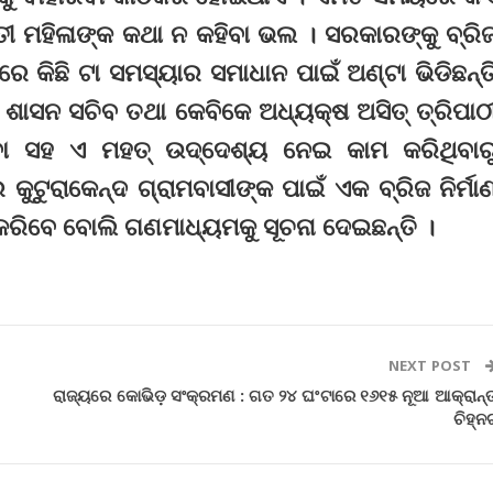
 ମହିଳାଙ୍କ କଥା ନ କହିବା ଭଲ । ସରକାରଙ୍କୁ ବ୍ରି
େ କିଛି ଟା ସମସ୍ୟାର ସମାଧାନ ପାଇଁ ଅଣ୍ଟା ଭିଡିଛନ୍ତ
ଶାସନ ସଚିବ ତଥା କେବିକେ ଅଧ୍ୟକ୍ଷ ଅସିତ୍ ତ୍ରିପାଠ
ଇବା ସହ ଏ ମହତ୍ ଉଦ୍ଦେଶ୍ୟ ନେଇ କାମ କରିଥିବାର
କୁଟୁରାକେନ୍ଦ ଗ୍ରାମବାସୀଙ୍କ ପାଇଁ ଏକ ବ୍ରିଜ ନିର୍ମା
ରିବେ ବୋଲି ଗଣମାଧ୍ୟମକୁ ସୂଚନା ଦେଇଛନ୍ତି ।
NEXT POST
ରାଜ୍ୟରେ କୋଭିଡ଼ ସଂକ୍ରମଣ : ଗତ ୨୪ ଘଂଟାରେ ୧୬୧୫ ନୂଆ ଆକ୍ରାନ୍
ଚିହ୍ନ