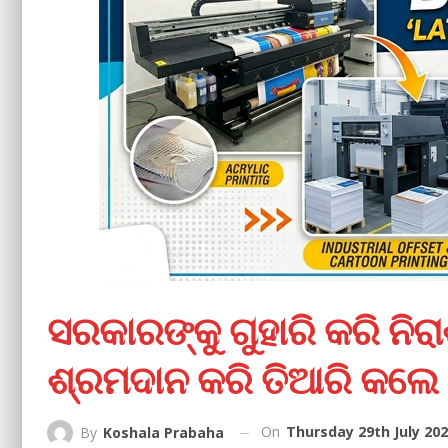
ସରକାରଙ୍କୁ ଗୁହାରି କରି ନି
ଶ୍ରମଦାନ କରି ତିଆରି କଲ
On
Thursday 29th July 202
By
Koshala Prabaha