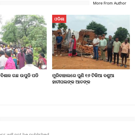
More From Author
ଓଡିଶା
ବିଶାଳ ଗଛ ଉପୁଡି ପଡି
ମୁରିବାହାଲରେ ପୁଣି ୧୬ ଟିକିଆ ବଣୁଆ
ହାତୀପଲଙ୍କ ଆତଙ୍କ
ss will not be published.