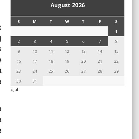
August 2026
S
M
T
W
T
F
S
ଳ
1
ୟ
2
3
4
5
6
7
8
ଡ
9
10
11
12
13
14
15
େ
16
17
18
19
20
21
22
ମ
23
24
25
26
27
28
29
େ
30
31
« Jul
ଲ
ଇ
େ