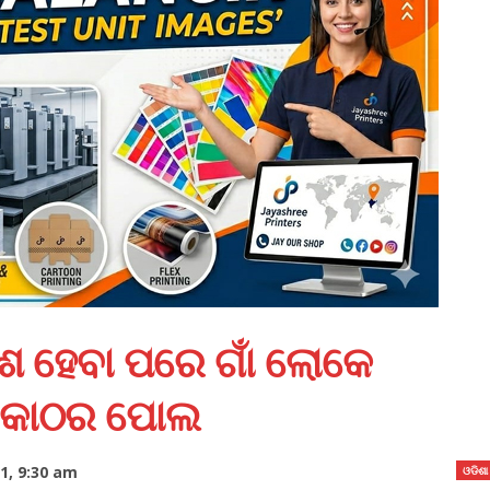
ରାଶ ହେବା ପରେ ଗାଁ ଲୋକେ
େ କାଠର ପୋଲ
1, 9:30 am
ଓଡିଶା