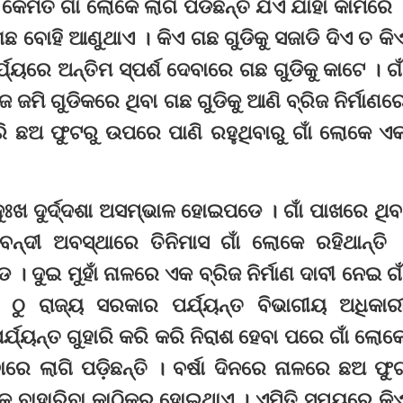
। କେମିତି ଗାଁ ଲୋକେ ଲାଗି ପଡିଛନ୍ତି ଯିଏ ଯାହା କାମରେ 
ଛ ବୋହି ଆଣୁଥାଏ । କିଏ ଗଛ ଗୁଡିକୁ ସଜାଡି ଦିଏ ତ କି
୍ୟରେ ଅନ୍ତିମ ସ୍ପର୍ଶ ଦେବାରେ ଗଛ ଗୁଡିକୁ କାଟେ । ଗା
ଜମି ଗୁଡିକରେ ଥିବା ଗଛ ଗୁଡିକୁ ଆଣି ବ୍ରିଜ ନିର୍ମାଣର
ଧରି ଛଅ ଫୁଟରୁ ଉପରେ ପାଣି ରହୁଥିବାରୁ ଗାଁ ଲୋକେ ଏ
 ଦୁଃଖ ଦୁର୍ଦ୍ଦଶା ଅସମ୍ଭାଳ ହୋଇପଡେ । ଗାଁ ପାଖରେ ଥିବ
ନ୍ଦୀ ଅବସ୍ଥାରେ ତିନିମାସ ଗାଁ ଲୋକେ ରହିଥାନ୍ତି 
ୁଇ ମୁହାଁ ନାଳରେ ଏକ ବ୍ରିଜ ନିର୍ମାଣ ଦାବୀ ନେଇ ଗା
ଠୁ ରାଜ୍ୟ ସରକାର ପର୍ଯ୍ୟନ୍ତ ବିଭାଗୀୟ ଅଧିକାର
୍ଯ୍ୟନ୍ତ ଗୁହାରି କରି କରି ନିରାଶ ହେବା ପରେ ଗାଁ ଲୋକ
େ ଲାଗି ପଡ଼ିଛନ୍ତି । ବର୍ଷା ଦିନରେ ନାଳରେ ଛଅ ଫୁ
ାହାରକୁ ବାହାରିବା କାଠିକର ହୋଇଥାଏ । ଏମିତି ସମୟରେ କି