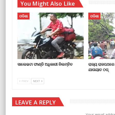
You Might Also Like
ଓଡିଶା
ଓଡିଶା
ସାଲେଭଟା ଫାଣ୍ଡି ଅଧିକାରୀ ନିଲମ୍ବିତ
ରାଜ୍ୟ ରାଜପଥରେ 
ଯାତାୟାତ ଠପ୍‌
PREV
NEXT
LEAVE A REPLY
Your email addre