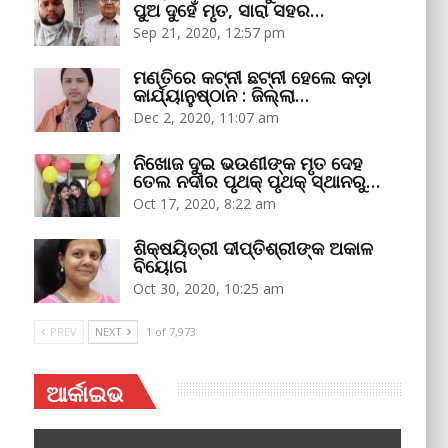
ପୁଅ ଦୁହେଁ ମୃତ, ସାରା ସହର…
Sep 21, 2020, 12:57 pm
ମଣ୍ତିରେ କଟ୍‌ନୀ ଛଟ୍‌ନୀ ହେଲେ କଡ଼ା
କାର୍ଯ୍ୟାନୁଷ୍ଠାନ : ଜିଲ୍ଲା…
Dec 2, 2020, 11:07 am
ନିଖୋଜ ଦୁଇ ଭଉଣୀଙ୍କ ମୃତ ଦେହ
ତେଲ ନଦୀର ପୃଥକ୍‌ ପୃଥକ୍‌ ସ୍ଥାନରୁ…
Oct 17, 2020, 8:22 am
ଶିକ୍ଷୟିତ୍ରୀ ଦୀପ୍ତିଶ୍ରୀଙ୍କ ଅକାଳ
ବିୟୋଗ
Oct 30, 2020, 10:25 am
PREV
NEXT
1 of 7,973
ଆର୍କାଇଭ