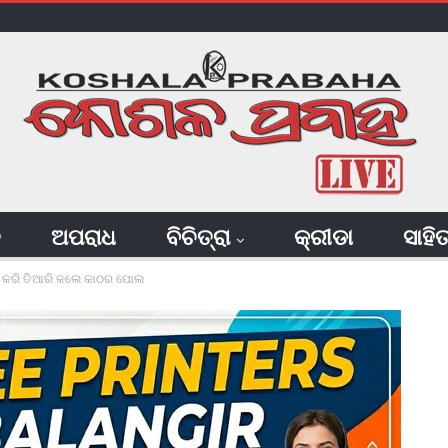
ି
ଅପରାଧ
ବିଚିତ୍ରା
କ୍ରୀଡା
ସାହି
ାନ କରି ତିଆରି କଲେ କାଠର ପୋଲ