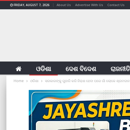
About Us
Advertise With Us
Contact Us
FRIDAY, AUGUST 7, 2026
ଓଡିଶା
ଦେଶ ବିଦେଶ
ରାଜନୀତ
Home
ଓଡିଶା
ସରକାରଙ୍କୁ ଗୁହାରି କରି ନିରାଶ ହେବା ପରେ ଗାଁ ଲୋକେ ଶ୍ରମଦ