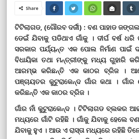
Share
ଟିଟିଲାଗଡ, (ଗୌରବ ଦର୍ଜୀ) : ବଣ ପାହାଡ ଜଙ୍ଗଲ
ଡେଇଁ ଯିବାକୁ ପଡିଥାଏ ଗାଁକୁ । ଦୀର୍ଘ ବର୍ଷ ଧ
ସରକାର ପର୍ଯ୍ୟନ୍ତ ଏକ ପୋଲ ନିର୍ମାଣ ପାଇଁ ଦ
ବିଧାୟିକା ତଥା ମନ୍ତ୍ରୀଙ୍କୁ ମଧ୍ୟ ଗୁହାରି 
ଆରମ୍ଭ କରିଛନ୍ତି ଏକ କାଠର ବ୍ରିଜ । ଆମେ
ପଞ୍ଚାୟତର କୁଟୁରାକେନ୍ଦ ଗାଁର କଥା । ଗାଁ
କରିଛନ୍ତି ଏକ କାଠର ବ୍ରିଜ ।
ଗାଁର ନାଁ କୁଟୁରାକେନ୍ଦ । ଟିଟିଲାଗଡ ବ୍ଲକର 
ମଧ୍ୟରେ ଗାଁଟି ରହିଛି । ଗାଁକୁ ଯିବାକୁ ହେଲେ 
ଯିବାକୁ ହୁଏ । ଆଉ ଏ ରାସ୍ତା ମଧ୍ୟରେ ରହିଛି ତିନୋ