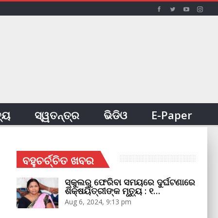
ତ୍ୟ
ସ୍ୱତନ୍ତ୍ର
ଭିଡିଓ
E-Paper
ବହୁଚର୍ଚ୍ଚିତ ଖବର
ସ୍କୁଲରୁ ଫେରିବା ସମୟରେ ଦୁର୍ଘଟଣାରେ
ଶିକ୍ଷୟିତ୍ରୀଙ୍କ ମୃତ୍ୟୁ : ୧…
Aug 6, 2024, 9:13 pm