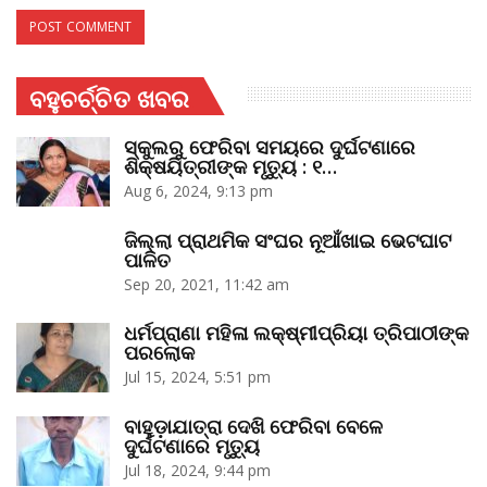
ବହୁଚର୍ଚ୍ଚିତ ଖବର
ସ୍କୁଲରୁ ଫେରିବା ସମୟରେ ଦୁର୍ଘଟଣାରେ
ଶିକ୍ଷୟିତ୍ରୀଙ୍କ ମୃତ୍ୟୁ : ୧…
Aug 6, 2024, 9:13 pm
ଜିଲ୍ଲା ପ୍ରାଥମିକ ସଂଘର ନୂଆଁଖାଇ ଭେଟଘାଟ
ପାଳିତ
Sep 20, 2021, 11:42 am
ଧର୍ମପ୍ରାଣା ମହିଳା ଲକ୍ଷ୍ମୀପ୍ରିୟା ତ୍ରିପାଠୀଙ୍କ
ପରଲୋକ
Jul 15, 2024, 5:51 pm
ବାହୁଡ଼ାଯାତ୍ରା ଦେଖି ଫେରିବା ବେଳେ
ଦୁର୍ଘଟଣାରେ ମୃତ୍ୟୁ
Jul 18, 2024, 9:44 pm