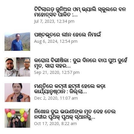
ଟିଟିଲାଗଡ଼ ଜୁନିଅର ଓମ୍‌ ଭ୍ୟାଲି ସ୍କୁଲରେ ବନ
ମହୋତ୍ସବ ପାଳିତ :…
Jul 7, 2023, 12:34 pm
ପଞ୍ଚଭୂତରେ ଲୀନ ହେଲେ ନିମାଇଁ
Aug 6, 2024, 12:54 pm
କରୋନା ବିଭୀଷିକା : ଦୁଇ ଦିନରେ ବାପ ପୁଅ ଦୁହେଁ
ମୃତ, ସାରା ସହର…
Sep 21, 2020, 12:57 pm
ମଣ୍ତିରେ କଟ୍‌ନୀ ଛଟ୍‌ନୀ ହେଲେ କଡ଼ା
କାର୍ଯ୍ୟାନୁଷ୍ଠାନ : ଜିଲ୍ଲା…
Dec 2, 2020, 11:07 am
ନିଖୋଜ ଦୁଇ ଭଉଣୀଙ୍କ ମୃତ ଦେହ ତେଲ
ନଦୀର ପୃଥକ୍‌ ପୃଥକ୍‌ ସ୍ଥାନରୁ…
Oct 17, 2020, 8:22 am