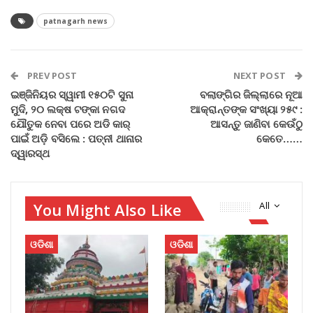
patnagarh news
PREV POST
NEXT POST
ଇଞ୍ଜିନିୟର ସ୍ୱାମୀ ୧୫୦ଟି ସୁନା
ବଲାଙ୍ଗିର ଜିଲ୍ଲାରେ ନୂଆ
ମୁଦି, ୨୦ ଲକ୍ଷ ଟଙ୍କା ନଗଦ
ଆକ୍ରାନ୍ତଙ୍କ ସଂଖ୍ୟା ୨୫୯ :
ଯୌତୁକ ନେବା ପରେ ଅଡି କାର୍‌
ଆସନ୍ତୁ ଜାଣିବା କେଉଁଠୁ
ପାଇଁ ଅଡ଼ି ବସିଲେ : ପତ୍ନୀ ଥାନାର
କେତେ……
ଦ୍ୱାରସ୍ଥ
You Might Also Like
All
ଓଡିଶା
ଓଡିଶା