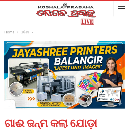
Home
ଓଡିଶା
ଗାଈ ଜନ୍ମ କଲା ଯୋଡ଼ା