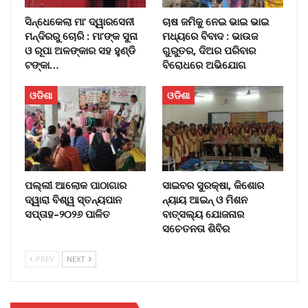
ସିନ୍ଧେକେଲା ମା’ ଦ୍ୱାରସେନୀ
ଚାଷ ଜମିକୁ ନେଇ ଭାଇ ଭାଇ
ମନ୍ଦିରରୁ ଚୋରି : ମା’ଙ୍କ ସୁନା
ମଧ୍ୟରେ ବିବାଦ : ଭାଉଜ
ଓ ରୂପା ଅଳଙ୍କାର ସହ ହୁଣ୍ଡି
ଗୁରୁତର, ଦିଅର ପରିବାର
ଟଙ୍କା…
ବିରୋଧରେ ଅଭିଯୋଗ
ଓଡିଶା
ଓଡିଶା
ପଲ୍ଲୀ ଆଲୋକ ପାଠାଗାର
ସାଇବର ସୁରକ୍ଷା, କିଶୋର
ଦ୍ୱାରା ବିଶ୍ୱ ସ୍ତନ୍ୟପାନ
ନ୍ୟାୟ ଆଇନ୍ ଓ ମିଶନ
ସପ୍ତାହ–୨୦୨୬ ପାଳିତ
ବାତ୍ସଲ୍ୟ ଯୋଜନାର
ସଚେତନତା ଶିବିର
PREV
NEXT