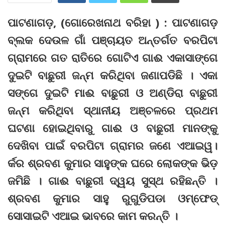
ପାଟଣାଗଡ଼, (ଗୋରେଖନାଥ ବରିହା ) : ପାଟଣାଗଡ଼
ବ୍ଲକ ଦେଉଳ ଗାଁ ପଞ୍ଚାୟତ ଅନ୍ତର୍ଗତ ବରପିଟା
ଗ୍ରାମରେ ଗତ ରାତିରେ ଗୋଟିଏ ଗାଈ ଏକାସାଙ୍ଗେ
ଦୁଇଟି ବାଛୁରୀ ଜନ୍ମ କରିଥିବା ଜଣାପଡିଛି । ଏକା
ସଙ୍ଗେ ଦୁଇଟି ମାଈ ବାଛୁରୀ ଓ ଅଣ୍ଡିରା ବାଛୁରୀ
ଜନ୍ମ କରିଥିବା ସ୍ଥାନୀୟ ଅଞ୍ଚଳରେ ପ୍ରଥମ
ଘଟଣା ହୋଇଥିବାରୁ ଗାଈ ଓ ବାଛୁରୀ ମାନଙ୍କୁ
ଦେଖିବା ପାଇଁ ବରପିଟା ଗ୍ରାମର ଜଣେ ଏଆଇୱ।
ର୍କର ଶ୍ରବଣ କୁମାର ସାହୁଙ୍କ ଘରେ ଲୋକଙ୍କ ଭିଡ଼
ଜମିଛି । ଗାଈ ବାଛୁରୀ ଦ୍ୱୟ ସୁସ୍ଥ ରହିଛନ୍ତି ।
ଶ୍ରବଣ କୁମାର ସାହୁ ରୁଗୁଡିପଡା ଓମ୍‌ଫେଡ୍‌
ସୋସାଇଟି ଏଆଇ ଭାବରେ କାମ କରନ୍ତି ।