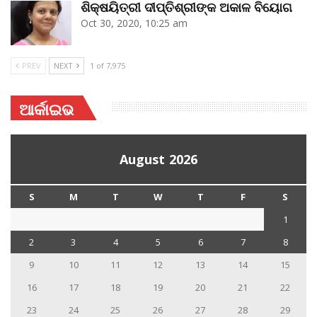
ଶିକ୍ଷୟିତ୍ରୀ ଦୀପ୍ତିଶ୍ରୀଙ୍କ ଅକାଳ ବିୟୋଗ
Oct 30, 2020, 10:25 am
PREV
NEXT
1 of 7,975
ଆର୍କାଇଭ
August 2026
S
M
T
W
T
F
S
1
2
3
4
5
6
7
8
9
10
11
12
13
14
15
16
17
18
19
20
21
22
23
24
25
26
27
28
29