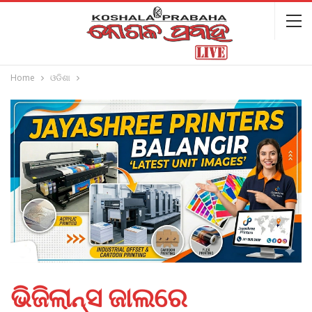
Home
ଓଡିଶା
ଭିଜିଲାନ୍ସ ଜାଲରେ