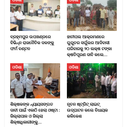
ବ୍ରହ୍ମପୁର ଉପଖଣ୍ଡରେ
ହାତୀପଲ ଆକ୍ରମଣରେ
ବିଭିନ୍ନ ରାଜନୈତିକ ଦଳଙ୍କୁ
ଗୁରୁତର ସର୍ଗୁଲର ଆଦିବାସୀ
ଫର୍ମ ବଣ୍ଟନ
ପରିବାରକୁ ୨୦ ଲକ୍ଷ ଟଙ୍କା
କ୍ଷତିପୂରଣ ଦାବି କଲେ…
ଓଡିଶା
ଓଡିଶା
ଶିକ୍ଷକଙ୍କ ନ୍ୟାୟସଙ୍ଗତ
ନୂତନ ଷ୍ଟ୍ରିଟ୍ ଲାଇଟ୍‌
ଦାବୀ ପାଇଁ ଏକାଠି ହେଲା ଓଷ୍ଟା :
ଉଦ୍‌ଘାଟନ କଲେ ବିଧାୟକ
ଜିଲ୍ଲାପାଳ ଓ ଜିଲ୍ଲା
କଳିକେଶ
ଶିକ୍ଷାଧିକାରୀଙ୍କୁ…