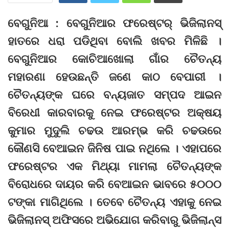
ବେଗୁନିଆ : ବେଗୁନିଆର ଫରେଷ୍ଟର୍‌ ଭିଜିଲାନସ୍‌
ହାତରେ ଧରା ପଡିଥିବା ବୋଲି ଖବର ମିଳିଛି ।
ବେଗୁନିଆର କୋଚିଆଖୋଲା ଗାଁର ଚୈତନ୍ୟ
ମହାରଣା ହେଉଛନ୍ତି ଜଣେ କାଠ ବେପାରୀ ।
ଚୈତନ୍ୟଙ୍କ ଘରେ ବନ୍ୟଜାତ ସମ୍ପଦ ଆଇନ
ବିରେଧୀ କାରବାରକୁ ନେଇ ଫରେଷ୍ଟର ଅକ୍ଷୟ
କୁମାର ମୁଦୁଲି ଚଢଉ ଆରମ୍ଭ କରି ଚଢଉରେ
କୌଣସି ବେଆଇନ ଜିନିଷ ପାଇ ନଥିଲେ । ଏହାପରେ
ଫରେଷ୍ଟର ଏକ ମିଥ୍ୟା ମାମଲା ଚୈତନ୍ୟଙ୍କ
ବିରୋଧରେ ଦାୟର କରି ବେଆଇନ ଭାବରେ ୫୦୦୦
ଟଙ୍କା ମାଗିଥିଲେ । ତେବେ ଚୈତନ୍ୟ ଏହାକୁ ନେଇ
ଭିଜିଲାନସ୍‌ ଅଫିସରେ ଅଭିଯୋଗ କରିବାରୁ ଭିଜିଲାନ୍ସ