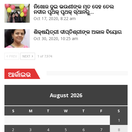
ନିଖୋଜ ଦୁଇ ଭଉଣୀଙ୍କ ମୃତ ଦେହ ତେଲ
ନଦୀର ପୃଥକ୍‌ ପୃଥକ୍‌ ସ୍ଥାନରୁ…
Oct 17, 2020, 8:22 am
ଶିକ୍ଷୟିତ୍ରୀ ଦୀପ୍ତିଶ୍ରୀଙ୍କ ଅକାଳ ବିୟୋଗ
Oct 30, 2020, 10:25 am
PREV
NEXT
1 of 7,974
ଆର୍କାଇଭ
August 2026
S
M
T
W
T
F
S
1
2
3
4
5
6
7
8