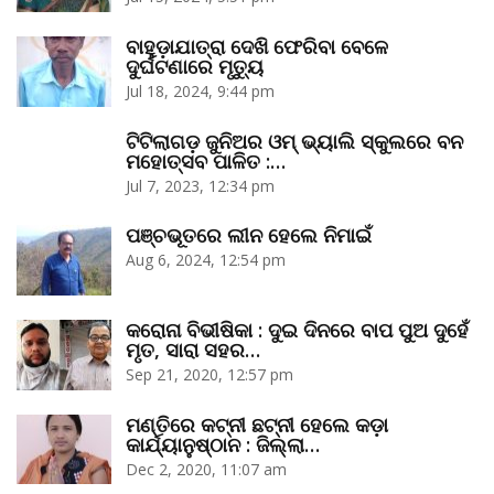
ବାହୁଡ଼ାଯାତ୍ରା ଦେଖି ଫେରିବା ବେଳେ
ଦୁର୍ଘଟଣାରେ ମୃତ୍ୟୁ
Jul 18, 2024, 9:44 pm
ଟିଟିଲାଗଡ଼ ଜୁନିଅର ଓମ୍‌ ଭ୍ୟାଲି ସ୍କୁଲରେ ବନ
ମହୋତ୍ସବ ପାଳିତ :…
Jul 7, 2023, 12:34 pm
ପଞ୍ଚଭୂତରେ ଲୀନ ହେଲେ ନିମାଇଁ
Aug 6, 2024, 12:54 pm
କରୋନା ବିଭୀଷିକା : ଦୁଇ ଦିନରେ ବାପ ପୁଅ ଦୁହେଁ
ମୃତ, ସାରା ସହର…
Sep 21, 2020, 12:57 pm
ମଣ୍ତିରେ କଟ୍‌ନୀ ଛଟ୍‌ନୀ ହେଲେ କଡ଼ା
କାର୍ଯ୍ୟାନୁଷ୍ଠାନ : ଜିଲ୍ଲା…
Dec 2, 2020, 11:07 am