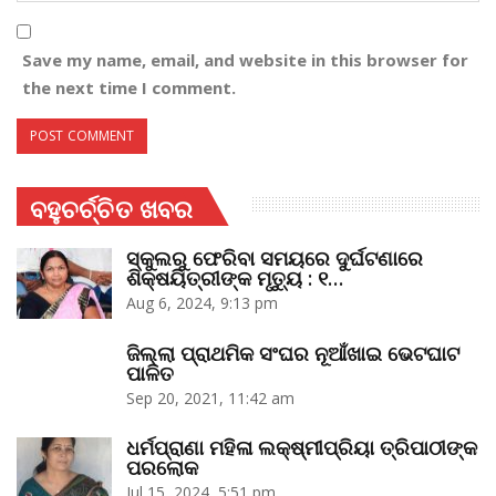
Save my name, email, and website in this browser for
the next time I comment.
ବହୁଚର୍ଚ୍ଚିତ ଖବର
ସ୍କୁଲରୁ ଫେରିବା ସମୟରେ ଦୁର୍ଘଟଣାରେ
ଶିକ୍ଷୟିତ୍ରୀଙ୍କ ମୃତ୍ୟୁ : ୧…
Aug 6, 2024, 9:13 pm
ଜିଲ୍ଲା ପ୍ରାଥମିକ ସଂଘର ନୂଆଁଖାଇ ଭେଟଘାଟ
ପାଳିତ
Sep 20, 2021, 11:42 am
ଧର୍ମପ୍ରାଣା ମହିଳା ଲକ୍ଷ୍ମୀପ୍ରିୟା ତ୍ରିପାଠୀଙ୍କ
ପରଲୋକ
Jul 15, 2024, 5:51 pm