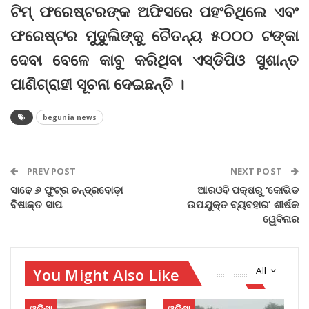
ଟିମ୍‌ ଫରେଷ୍ଟରଙ୍କ ଅଫିସରେ ପହଂଚିଥିଲେ ଏବଂ
ଫରେଷ୍ଟର ମୁଦୁଲିଙ୍କୁ ଚୈତନ୍ୟ ୫୦୦୦ ଟଙ୍କା
ଦେବା ବେଳେ କାବୁ କରିଥିବା ଏସ୍‌ଡିପିଓ ସୁଶାନ୍ତ
ପାଣିଗ୍ରାହୀ ସୂଚନା ଦେଇଛନ୍ତି ।
begunia news
PREV POST
NEXT POST
ସାଢେ ୬ ଫୁଟ୍‌ର ଚନ୍ଦ୍ରବୋଡ଼ା
ଆରଓବି ପକ୍ଷରୁ ‘କୋଭିଡ
ବିଷାକ୍ତ ସାପ
ଉପଯୁକ୍ତ ବ୍ୟବହାର’ ଶୀର୍ଷକ
ୱେବିନାର
You Might Also Like
All
ଓଡିଶା
ଓଡିଶା