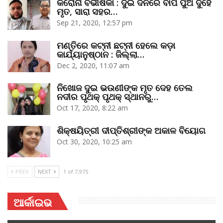
କରୋନା ବିଭୀଷିକା : ଦୁଇ ଦିନରେ ବାପ ପୁଅ ଦୁହେଁ
ମୃତ, ସାରା ସହର…
Sep 21, 2020, 12:57 pm
ମଣ୍ତିରେ କଟ୍‌ନୀ ଛଟ୍‌ନୀ ହେଲେ କଡ଼ା
କାର୍ଯ୍ୟାନୁଷ୍ଠାନ : ଜିଲ୍ଲା…
Dec 2, 2020, 11:07 am
ନିଖୋଜ ଦୁଇ ଭଉଣୀଙ୍କ ମୃତ ଦେହ ତେଲ
ନଦୀର ପୃଥକ୍‌ ପୃଥକ୍‌ ସ୍ଥାନରୁ…
Oct 17, 2020, 8:22 am
ଶିକ୍ଷୟିତ୍ରୀ ଦୀପ୍ତିଶ୍ରୀଙ୍କ ଅକାଳ ବିୟୋଗ
Oct 30, 2020, 10:25 am
PREV
NEXT
1 of 7,975
ଆର୍କାଇଭ