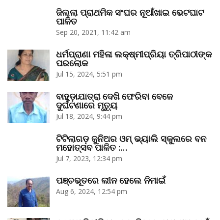
ଜିଲ୍ଲା ପ୍ରାଥମିକ ସଂଘର ନୂଆଁଖାଇ ଭେଟଘାଟ
ପାଳିତ
Sep 20, 2021, 11:42 am
ଧର୍ମପ୍ରାଣା ମହିଳା ଲକ୍ଷ୍ମୀପ୍ରିୟା ତ୍ରିପାଠୀଙ୍କ
ପରଲୋକ
Jul 15, 2024, 5:51 pm
ବାହୁଡ଼ାଯାତ୍ରା ଦେଖି ଫେରିବା ବେଳେ
ଦୁର୍ଘଟଣାରେ ମୃତ୍ୟୁ
Jul 18, 2024, 9:44 pm
ଟିଟିଲାଗଡ଼ ଜୁନିଅର ଓମ୍‌ ଭ୍ୟାଲି ସ୍କୁଲରେ ବନ
ମହୋତ୍ସବ ପାଳିତ :…
Jul 7, 2023, 12:34 pm
ପଞ୍ଚଭୂତରେ ଲୀନ ହେଲେ ନିମାଇଁ
Aug 6, 2024, 12:54 pm