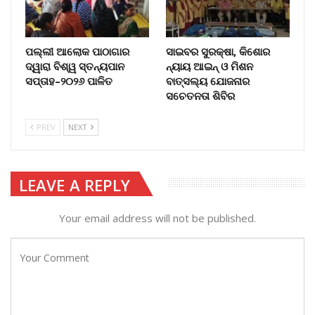
ପଲ୍ଲୀ ଆଲୋକ ପାଠାଗାର
ସାଇବର ସୁରକ୍ଷା, କିଶୋର
ଦ୍ୱାରା ବିଶ୍ୱ ସ୍ତନ୍ୟପାନ
ନ୍ୟାୟ ଆଇନ୍ ଓ ମିଶନ
ସପ୍ତାହ–୨୦୨୬ ପାଳିତ
ବାତ୍ସଲ୍ୟ ଯୋଜନାର
ସଚେତନତା ଶିବିର
PREV
NEXT
LEAVE A REPLY
Your email address will not be published.