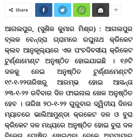
Share
ଆଗଲପୁର, (ସୁଶିଳ କୁମାର ମିଶ୍ର) : ଆଗଲପୁର
ବ୍ଲକ ବେନ୍ଦ୍ରା ଗ୍ରାମରେ ରଘୁନାଥ କ୍ରିକେଟ
କ୍ଲବ ଆନୁକୂଲ୍ୟରେ ଏକ ପଂଚଦିବସୀୟ କ୍ରିକେଟ
ଟୁର୍ଣ୍ଣାମେଣ୍ଟ ଅନୁଷ୍ଠିତ ହୋଇଯାଇଛି । ୧୬ଟି
ଦଳକୁ ନେଇ ଅନୁଷ୍ଠିତ ଟୁର୍ଣ୍ଣାମେଣ୍ଟଟି
୧୯-୧-୨୨ତାରିଖରୁ ଆରମ୍ଭ ହୋଇ ଆସନ୍ତା
୨୩-୧-୨୨ ରବିବାର ଦିନ ଫାଇନାଲ ଖେଳ ଅନୁଷ୍ଠିତ
ହେବ । ତାରିଖ ୨୦-୧-୨୨ ଗୁରୁବାର ଦ୍ୱିତୀୟ ଦିନର
ମ୍ୟାଚରେ ଭାଲିଆମୁଣ୍ଡା କ୍ରକେଟ ଦଳ ଓ ବୁରା
କ୍ରିକେଟ ଦଳ ମଧ୍ୟରେ ଅନୁଷ୍ଠିତ ହୋଇ ବୁରା ଦଳ
ବିଜେତା ଘୋଷିତ ହୋଇଥିବା ବେଳେ ଅମ୍ପାୟାର