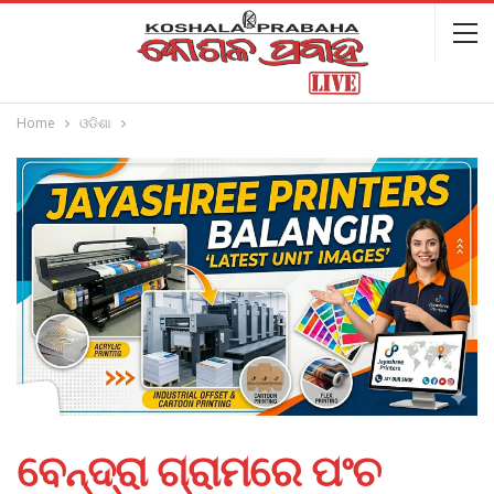
Home
ଓଡିଶା
ବେନ୍ଦ୍ରା ଗ୍ରାମରେ ପଂଚ