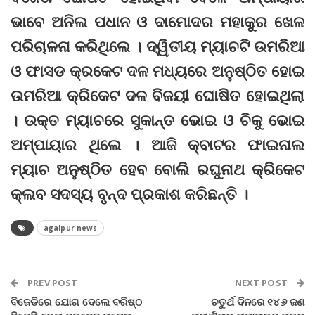
ଭାବେ ଅନିଲ ପଧାନ ଓ ଦାମୋଦର ମହାକୁର ଖେଳ
ପରିଚାଳନା କରିଥିଲେ । ଦ୍ୱିତୀୟ ମ୍ୟାଚଟି ଉମରିଆ
ଓ ଫାସଡ କ୍ରକେଟ ଦଳ ମଧ୍ୟରେ ଅନୁଷ୍ଠିତ ହୋଇ
ଉମରିଆ କ୍ରିକେଟ ଦଳ ବିଜୟୀ ଘୋଷିତ ହୋଇଥିଲା
। ଉକ୍ତ ମ୍ୟାଚରେ ସୁକାନ୍ତ ଭୋଇ ଓ ଚିକୁ ଭୋଇ
ଅମ୍ପାୟାର ଥିଲେ । ଆଜି କ୍ବାଟର ଫାଇନାଲ
ମ୍ୟାଚ ଅନୁଷ୍ଠିତ ହେବ ବୋଲି ରଘୁନାଥ କ୍ରିକେଟ
କ୍ଲବ ସଦସ୍ୟ ବୃନ୍ଦ ପ୍ରକାଶ କରିଛନ୍ତି ।
agalpur news
PREV POST
NEXT POST
ବିଜେଡିରେ ଯୋଗ ଦେଲେ ବରିଷ୍ଠ
ଚତୁର୍ଥ ଦିନରେ ୧୪୬ ଜଣ