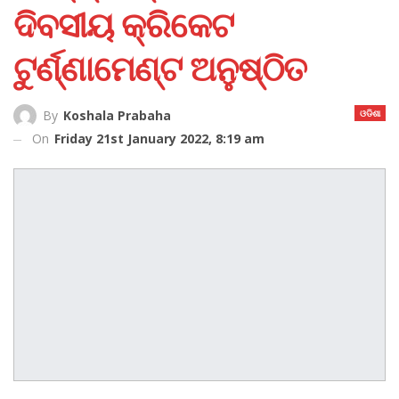
ଦିବସୀୟ କ୍ରିକେଟ
ଟୁର୍ଣ୍ଣାମେଣ୍ଟ ଅନୁଷ୍ଠିତ
ଓଡିଶା
By
Koshala Prabaha
On
Friday 21st January 2022, 8:19 am