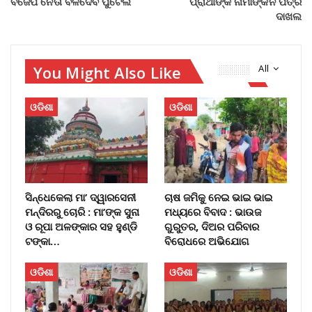
ବିଜେପି ନେତା ବଳଦେବ ପୁଟେଲ
ପ୍ରାର୍ଥୀଙ୍କ ନାମାଙ୍କନ ପତ୍ର
ଦାଖଲ
You Might Also Like
All
ଓଡିଶା
ଓଡିଶା
ସିନ୍ଧେକେଲା ମା’ ଦ୍ୱାରସେନୀ
ଚାଷ ଜମିକୁ ନେଇ ଭାଇ ଭାଇ
ମନ୍ଦିରରୁ ଚୋରି : ମା’ଙ୍କ ସୁନା
ମଧ୍ୟରେ ବିବାଦ : ଭାଉଜ
ଓ ରୂପା ଅଳଙ୍କାର ସହ ହୁଣ୍ଡି
ଗୁରୁତର, ଦିଅର ପରିବାର
ଟଙ୍କା…
ବିରୋଧରେ ଅଭିଯୋଗ
ଓଡିଶା
ଓଡିଶା