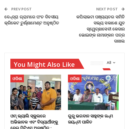
PREV POST
NEXT POST
ବେନ୍ଦ୍ରା ଗ୍ରାମରେ ପଂଚ ଦିବସୀୟ
କପିଲାଭଟା ପଞ୍ଚାୟତର ସମିତି
କ୍ରିକେଟ ଟୁର୍ଣ୍ଣାମେଣ୍ଟ ଅନୁଷ୍ଠିତ
ସଭ୍ୟ ସକାଶେ ଯୁବ
ସ୍ୱେଚ୍ଛାସେବୀ କେଦାର
ଭୋଇଙ୍କ ନାମାଙ୍କନ ପତ୍ର
ଦାଖଲ
You Might Also Like
All
ଓଡିଶା
ଓଡିଶା
ଓମ୍‌ ଭ୍ୟାଲି ସ୍କୁଲରେ
ଗୁରୁ ଭଗବାନ ସାହୁଙ୍କ ଜନ୍ମ
ଅଭିଭାବକ ଏବଂ ବିଦ୍ୟାର୍ଥୀଙ୍କୁ
ଜୟନ୍ତୀ ପାଳିତ
ନେଇ ପିଟିଏମ୍‌ ଅନୁଷ୍ଠିତ :