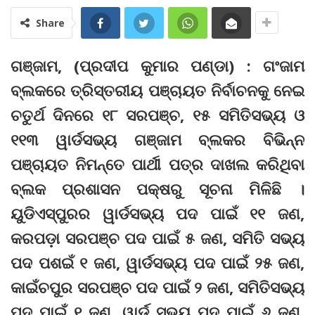
Share
ଗଞ୍ଜାମ, (ପ୍ରଦୀପ କୁମାର ପଣ୍ଡା) : ଗଂଜାମ
ବ୍ଲକରେ ତ୍ରିସ୍ତରୀୟ ପଞ୍ଚାୟତ ନିର୍ବାଚନକୁ ନେଇ
ଚତୁର୍ଥ ଦିନରେ ୧୮ ସରପଞ୍ଚ, ୧୫ ସମିତିସଭ୍ୟ ଓ
୧୧୩ ୱାର୍ଡସଭ୍ୟ ଗଞ୍ଜାମ ବ୍ଲକର ବିଭିନ୍ନ
ପଞ୍ଚାୟତ ନିମନ୍ତେ ପାର୍ଥୀ ପତ୍ର ଦାଖଲ କରିଥିବା
ବ୍ଲକ ପ୍ରଶାସନ ପକ୍ଷରୁ ସୂଚନା ମିଳିଛି ।
ୟୁଡିଏସ୍‌ପୁରର ୱାର୍ଡସଭ୍ୟ ପଦ ପାଇଁ ୧୧ ଜଣ,
କରପଡ଼ା ସରପଞ୍ଚ ପଦ ପାଇଁ ୫ ଜଣ, ସମିତି ସଭ୍ୟ
ପଦ ପଶଇଁ ୧ ଜଣ, ୱାର୍ଡସଭ୍ୟ ପଦ ପାଇଁ ୨୫ ଜଣ,
କାଇଁଚପୁର ସରପଞ୍ଚ ପଦ ପାଇଁ ୨ ଜଣ, ସମିତିସଭ୍ୟ
ପଦ ପାଇଁ ୧ ଜଣ, ୱାର୍ଡ ସଭ୍ୟ ପଦ ପାଇଁ ୬ ଜଣ,