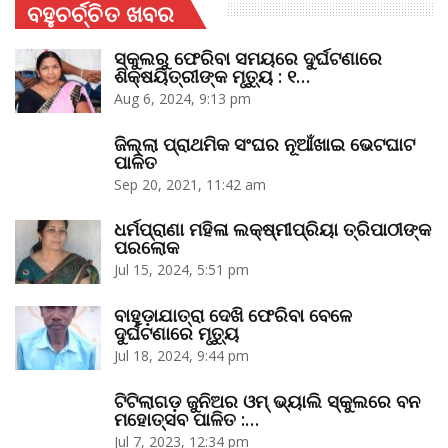
ବହୁଚର୍ଚ୍ଚିତ ଖବର
ସ୍କୁଲରୁ ଫେରିବା ସମୟରେ ଦୁର୍ଘଟଣାରେ
ଶିକ୍ଷୟିତ୍ରୀଙ୍କ ମୃତ୍ୟୁ : ୧…
Aug 6, 2024, 9:13 pm
ଜିଲ୍ଲା ପ୍ରାଥମିକ ସଂଘର ନୂଆଁଖାଇ ଭେଟଘାଟ
ପାଳିତ
Sep 20, 2021, 11:42 am
ଧର୍ମପ୍ରାଣା ମହିଳା ଲକ୍ଷ୍ମୀପ୍ରିୟା ତ୍ରିପାଠୀଙ୍କ
ପରଲୋକ
Jul 15, 2024, 5:51 pm
ବାହୁଡ଼ାଯାତ୍ରା ଦେଖି ଫେରିବା ବେଳେ
ଦୁର୍ଘଟଣାରେ ମୃତ୍ୟୁ
Jul 18, 2024, 9:44 pm
ଟିଟିଲାଗଡ଼ ଜୁନିଅର ଓମ୍‌ ଭ୍ୟାଲି ସ୍କୁଲରେ ବନ
ମହୋତ୍ସବ ପାଳିତ :…
Jul 7, 2023, 12:34 pm