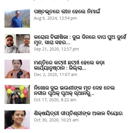
ପଞ୍ଚଭୂତରେ ଲୀନ ହେଲେ ନିମାଇଁ
Aug 6, 2024, 12:54 pm
କରୋନା ବିଭୀଷିକା : ଦୁଇ ଦିନରେ ବାପ ପୁଅ ଦୁହେଁ
ମୃତ, ସାରା ସହର…
Sep 21, 2020, 12:57 pm
ମଣ୍ତିରେ କଟ୍‌ନୀ ଛଟ୍‌ନୀ ହେଲେ କଡ଼ା
କାର୍ଯ୍ୟାନୁଷ୍ଠାନ : ଜିଲ୍ଲା…
Dec 2, 2020, 11:07 am
ନିଖୋଜ ଦୁଇ ଭଉଣୀଙ୍କ ମୃତ ଦେହ ତେଲ
ନଦୀର ପୃଥକ୍‌ ପୃଥକ୍‌ ସ୍ଥାନରୁ…
Oct 17, 2020, 8:22 am
ଶିକ୍ଷୟିତ୍ରୀ ଦୀପ୍ତିଶ୍ରୀଙ୍କ ଅକାଳ ବିୟୋଗ
Oct 30, 2020, 10:25 am