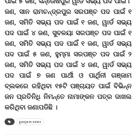
ପାଇଁ ୫ ଜଣ, ସନ୍ତୋଷପୁର ୱାର୍ଡ ସଭ୍ୟ ପଦ ପାଇଁ ୮
ଜଣ, ସାନ ରାମଚନ୍ଦ୍ରପୁର ସରପଞ୍ଚ ପଦ ପାଇଁ ୧
ଜଣ, ସମିତି ସଭ୍ୟ ପଦ ପାଇଁ ୧ ଜଣ, ୱାର୍ଡ ସଭ୍ୟ
ପଦ ପାଇଁ ୪ ଜଣ, ସୁବଳୟା ସରପଞ୍ଚ ପଦ ପାଇଁ ୧
ଜଣ, ସମିତି ସଭ୍ୟ ପଦ ପାଇିଁ ୧ ଜଣ, ୱାର୍ଡ ସଭ୍ୟ
ପଦ ପାଇଁ ୫ ଜଣ, ହୁମ୍ମା ସରପଞ୍ଚ ପଦ ପାଇଁ ୨
ଜଣ, ସମିତି ସଭ୍ୟ ପଦ ପାଇଁ ୪ ଜଣ, ୱାର୍ଡ ସଭ୍ୟ
ପଦ ପାଇଁ ୭ ଜଣ ପାର୍ଥୀ ଓ ପାର୍ଥିନୀ ଗଞ୍ଜାମ
ବ୍ଲକରେ ରହିଥିବା ୧୫ଟି ପଞ୍ଚାୟତ ପାଇଁ ବିଭିନ୍ନ
ଜନ ପ୍ରତିନିଧି ନିମନ୍ତେ ନାମାଙ୍କନ ପତ୍ର ଦାଖଲ
କରିଥିବା ଜଣାପଡିଛି ।
ganjam news