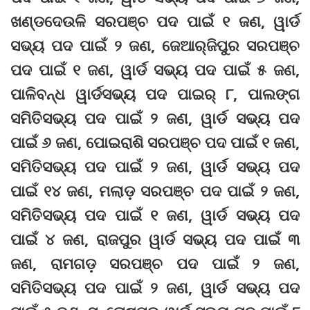
ଖଣ୍ଡଦେଉଳି ସରପଞ୍ଚ ପଦ ପାଇଁ ୧ ଜଣ, ୱାର୍ଡ
ସଭ୍ୟ ପଦ ପାଇଁ ୨ ଜଣ, ଜେଆର୍‌ଜିପୁର ସରପଞ୍ଚ
ପଦ ପାଇଁ ୧ ଜଣ, ୱାର୍ଡ ସଭ୍ୟ ପଦ ପାଇଁ ୫ ଜଣ,
ପାଳିବନ୍ଧ ୱାର୍ଡସଭ୍ୟ ପଦ ପାଇର୍ ୮, ପାଲଙ୍ଗ
ସମିତିସଭ୍ୟ ପଦ ପାଇଁ ୨ ଜଣ, ୱାର୍ଡ ସଭ୍ୟ ପଦ
ପାଇଁ ୬ ଜଣ, ପୋଇରାଶି ସରପଞ୍ଚ ପଦ ପାଇଁ ୧ ଜଣ,
ସମିତିସଭ୍ୟ ପଦ ପାଇଁ ୨ ଜଣ, ୱାର୍ଡ ସଭ୍ୟ ପଦ
ପାଇଁ ୧୪ ଜଣ, ମଲାଡ଼ ସରପଞ୍ଚ ପଦ ପାଇଁ ୨ ଜଣ,
ସମିତିସଭ୍ୟ ପଦ ପାଇଁ ୧ ଜଣ, ୱାର୍ଡ ସଭ୍ୟ ପଦ
ପାଇଁ ୪ ଜଣ, ରାଜପୁର ୱାର୍ଡ ସଭ୍ୟ ପଦ ପାଇଁ ୩
ଜଣ, ରାମଗଡ଼ ସରପଞ୍ଚ ପଦ ପାଇଁ ୨ ଜଣ,
ସମିତିସଭ୍ୟ ପଦ ପାଇଁ ୨ ଜଣ, ୱାର୍ଡ ସଭ୍ୟ ପଦ