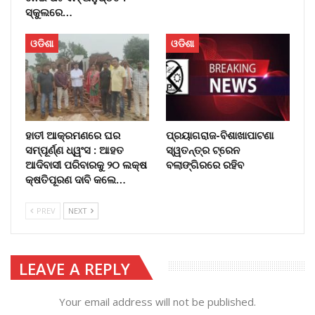
ସ୍କୁଲରେ…
ଓଡିଶା
ଓଡିଶା
ହାତୀ ଆକ୍ରମଣରେ ଘର
ପ୍ରୟାଗରାଜ-ବିଶାଖାପାଟଣା
ସମ୍ପୂର୍ଣ୍ଣ ଧ୍ୱଂସ : ଆହତ
ସ୍ୱତନ୍ତ୍ର ଟ୍ରେନ
ଆଦିବାସୀ ପରିବାରକୁ ୨୦ ଲକ୍ଷ
ବଲାଙ୍ଗିରରେ ରହିବ
କ୍ଷତିପୂରଣ ଦାବି କଲେ…
PREV
NEXT
LEAVE A REPLY
Your email address will not be published.