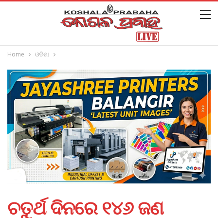
Home
ଓଡିଶା
ଚତୁର୍ଥ ଦିନରେ ୧୪୬ ଜଣ