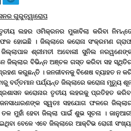
ସନର ଗୁରୁତ୍ୱାରୋପ
 ତୃତୀୟ ଲହର ଓମିକ୍ରନର ମୁକାବିଲା କରିବା ନିମନ୍ତ
 ସଫଳ ହୋଇଛି । ଜିଲ୍ଲାରେ କରୋନା ସଂକ୍ରମଣ ଗ୍ରାଫ
। ଜିଲ୍ଲାପାଳ ଶ୍ରୀମତୀ ଅବୋଲୀ ସୁନିଲ ନରୱଣେଙ୍
ନେ ଜିଲ୍ଲାର ବିଭିନ୍ନ ଅଞ୍ଚଳ ଗସ୍ତ କରିବା ସହ ସ୍ଥିତି
୍ରହଣ କରୁଛନ୍ତି । ଜନଜୀବନକୁ ବିଶେଷ ବ୍ୟାହତ ନ କର
 ବର୍ତ୍ତମାନ ପର୍ଯ୍ୟନ୍ତ ଜିଲ୍ଲାରେ କରୋନା ମୃତ୍ୟୁ ଶୂ
 ପ୍ରଶାସନ କରୋନାର ତୃତୀୟ ଲହରକୁ ପ୍ରତିହତ କରିବ
 ଜନସାଧାରଣଙ୍କ ସ୍ୱତଃ ସହଯୋଗ ଫଳରେ ଜିଲ୍ଲା
 ମୁହାଁ ହେବା ଜିଲ୍ଲା ପାଇଁ ଶୁଭ ସୂଚନା । ଜାନୁଆର
ଥିବା ବେଳେ ଏବେ ଜିଲ୍ଲାରେ ଆକ୍ଟିଭ ରୋଗୀ ସଂଖ୍ୟ