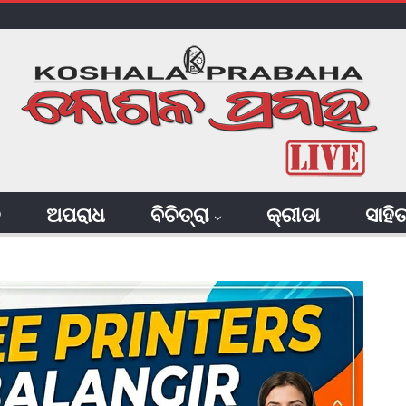
ି
ଅପରାଧ
ବିଚିତ୍ରା
କ୍ରୀଡା
ସାହି