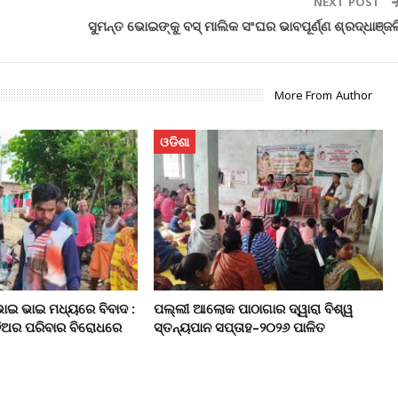
NEXT POST
ସୁମନ୍ତ ଭୋଇଙ୍କୁ ବସ୍‌ ମାଲିକ ସଂଘର ଭାବପୂର୍ଣ୍ଣ ଶ୍ରଦ୍ଧାଞ୍ଜଳ
More From Author
ଓଡିଶା
ଭାଇ ଭାଇ ମଧ୍ୟରେ ବିବାଦ :
ପଲ୍ଲୀ ଆଲୋକ ପାଠାଗାର ଦ୍ୱାରା ବିଶ୍ୱ
ଦିଅର ପରିବାର ବିରୋଧରେ
ସ୍ତନ୍ୟପାନ ସପ୍ତାହ–୨୦୨୬ ପାଳିତ