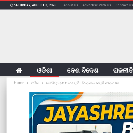
About Us
Advertise With Us
Contact Us
SATURDAY, AUGUST 8, 2026
ଓଡିଶା
ଦେଶ ବିଦେଶ
ରାଜନୀତ
Home
ଓଡିଶା
କୋଭିଡ୍‌ ଗ୍ରାଫ ତଳ ମୁହାଁ : ଜିଲ୍ଲାରେ କମୁଛି ସଂକ୍ରମଣ