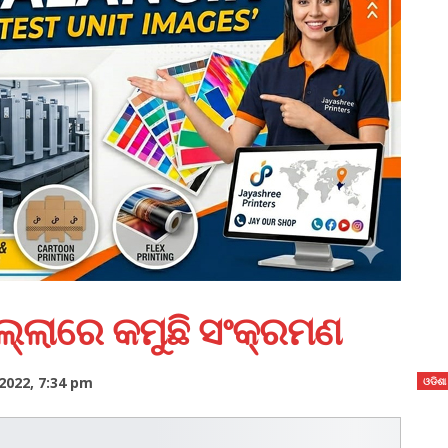
ଜିଲ୍ଲାରେ କମୁଛି ସଂକ୍ରମଣ
2022, 7:34 pm
ଓଡିଶା