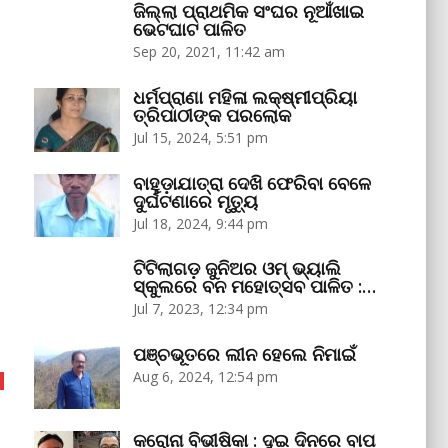
ଜିଲ୍ଲା ପ୍ରାଥମିକ ସଂଘର ନୂଆଁଖାଇ
ଭେଟଘାଟ ପାଳିତ
Sep 20, 2021, 11:42 am
ଧର୍ମପ୍ରାଣା ମହିଳା ଲକ୍ଷ୍ମୀପ୍ରିୟା
ତ୍ରିପାଠୀଙ୍କ ପରଲୋକ
Jul 15, 2024, 5:51 pm
ବାହୁଡ଼ାଯାତ୍ରା ଦେଖି ଫେରିବା ବେଳେ
ଦୁର୍ଘଟଣାରେ ମୃତ୍ୟୁ
Jul 18, 2024, 9:44 pm
ଟିଟିଲାଗଡ଼ ଜୁନିଅର ଓମ୍‌ ଭ୍ୟାଲି
ସ୍କୁଲରେ ବନ ମହୋତ୍ସବ ପାଳିତ :…
Jul 7, 2023, 12:34 pm
ପଞ୍ଚଭୂତରେ ଲୀନ ହେଲେ ନିମାଇଁ
Aug 6, 2024, 12:54 pm
କରୋନା ବିଭୀଷିକା : ଦୁଇ ଦିନରେ ବାପ