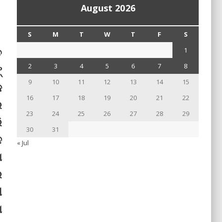
August 2026
S
M
T
W
T
F
S
େ
1
2
3
4
5
6
7
8
୍
9
10
11
12
13
14
15
କ
16
17
18
19
20
21
22
ର
23
24
25
26
27
28
29
ି
30
31
ନ
« Jul
ା
ର
ୀ
ା