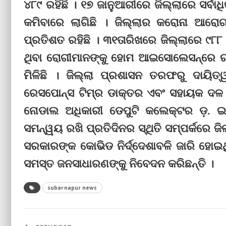
୪୮୯ ରହିଛି । ୧୭ ଜାନୁଆରୀରେ ଜିଲ୍ଲାରେ ସର୍ବାଧ
କମିବାରେ ଲାଗିଛି । ଜିଲ୍ଲାର କରୋନା ଆରୋ
ପ୍ରତିଶତ ରହିଛି । ୩୧ତାରିଖରେ ଜିଲ୍ଲାରେ ୯୮୮
ଥିବା ରୋଗୀମାନଙ୍କୁ ହୋମ ଆଇସୋଲେସନ୍‌ରେ ରଖ
ମିଳିଛି । ଜିଲ୍ଲା ପ୍ରଶାସନ ତରଫରୁ ଦାୟିତ୍
ରେସପୋନ୍ସ ଟିମ୍‌ର ଡାକ୍ତର ଏବଂ ସହାୟକ ଦଳ
ନୋଡାଲ ଅଧିକାରୀ ଡେପୁଟି କଲେକ୍ଟର ଡ଼. ଇପ୍ସ
ସମନ୍ୱୟ ରଖି ପ୍ରତିଦିନର ସ୍ଥିତି ସମ୍ପର୍କରେ ଜ
ସରକାରଙ୍କ କୋଭିଡ ନିର୍ଦ୍ଦେଶାବଳି ଜାରି ହୋଇଥ
ସମସ୍ତ ଜନସାଧାରଣଙ୍କୁ ନିବେଦନ କରିଛନ୍ତି ।
subarnapur news