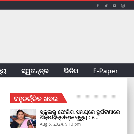
ତ୍ୟ
ସ୍ୱତନ୍ତ୍ର
ଭିଡିଓ
E-Paper
ବହୁଚର୍ଚ୍ଚିତ ଖବର
ସ୍କୁଲରୁ ଫେରିବା ସମୟରେ ଦୁର୍ଘଟଣାରେ
ଶିକ୍ଷୟିତ୍ରୀଙ୍କ ମୃତ୍ୟୁ : ୧…
Aug 6, 2024, 9:13 pm