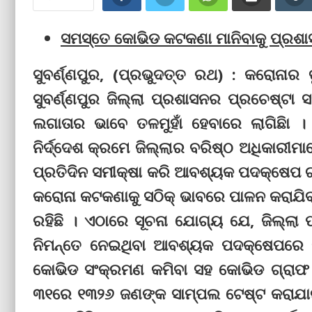
ସମସ୍ତେ କୋଭିଡ କଟକଣା ମାନିବାକୁ ପ୍ରଶା
ସୁବର୍ଣ୍ଣପୁର, (ପ୍ରଭୁଦତ୍ତ ରଥ) : କରୋନାର
ସୁବର୍ଣ୍ଣପୁର ଜିଲ୍ଲା ପ୍ରଶାସନର ପ୍ରଚେଷ୍ଟା
ଲଗାତାର ଭାବେ ତଳମୁହାଁ ହେବାରେ ଲାଗିଛିା 
ନିର୍ଦ୍ଦେଶ କ୍ରମେ ଜିଲ୍ଲାର ବରିଷ୍ଠ ଅଧିକାରୀମା
ପ୍ରତିଦିନ ସମୀକ୍ଷା କରି ଆବଶ୍ୟକ ପଦକ୍ଷେପ ଗ
କରୋନା କଟକଣାକୁ ସଠିକ୍ ଭାବରେ ପାଳନ କରାଯିବାରୁ
ରହିଛି । ଏଠାରେ ସୂଚନା ଯୋଗ୍ୟ ଯେ, ଜିଲ୍ଲା
ନିମନ୍ତେ ନେଇଥିବା ଆବଶ୍ୟକ ପଦକ୍ଷେପରେ
କୋଭିଡ ସଂକ୍ରମଣ କମିବା ସହ କୋଭିଡ ଗ୍ରାଫ ତଳ
୩୧ରେ ୧୩୨୬ ଜଣଙ୍କ ସାମ୍ପଲ ଟେଷ୍ଟ କରାଯାଇ