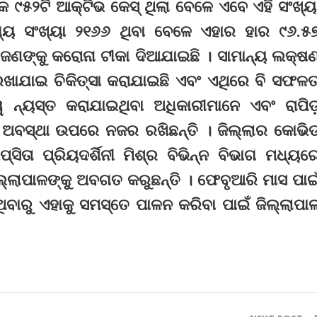
ିକ ୯୫୨ଟି ଆକ୍ଟିଭ କେସ୍‌ ଥିଲା ବେଳେ ଏବେ ଏହି ସଂଖ୍ୟ
ଗ୍ୟ ସଂଖ୍ୟା ୨୧୬୬ ଥିବା ବେଳେ ଏହାର ହାର ୯୬.୫
 ଜଣଙ୍କୁ କରୋନା ଟୀକା ଦିଆଯାଇଛି । ସାମାନ୍ୟ ଲକ୍ଷ
ାଯାଇ ଚିକିତ୍ସା କରାଯାଇଛି ଏବଂ ଏଥିରେ ବି ସଫଳତ
ୱ ନ୍ୟସ୍ତ କରାଯାଇଥିବା ଅଧିକାରୀମାନେ ଏବଂ ରାପିଡ
 ଅବସ୍ଥା ଉପରେ ନଜର ରଖିଛନ୍ତି । ଜିଲ୍ଲାର କୋଭି
ିତା ପ୍ରିୟଦର୍ଶିନୀ ମିଶ୍ର ବିଭିନ୍ନ ବିଭାଗ ମଧ୍ୟର
ିଲ୍ଲାପାଳଙ୍କୁ ଅବଗତ କରୁଛନ୍ତି । ଫେବୃଆରି ମାସ ପାଇ
ିବାରୁ ଏହାକୁ ସମସ୍ତେ ପାଳନ କରିବା ପାଇଁ ଜିଲ୍ଲାପା