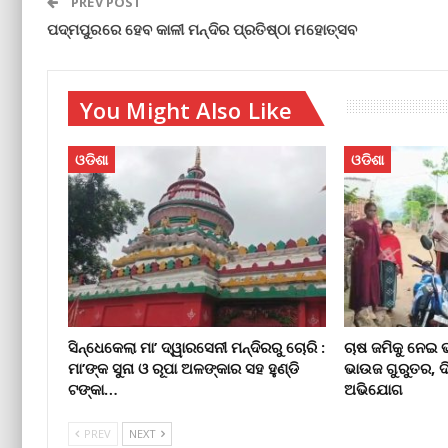
PREV POST
ପଦ୍ମପୁରରେ ହେବ କାଳୀ ମନ୍ଦିର ପ୍ରତିଷ୍ଠା ମହୋତ୍ସବ
You Might Also Like
ଓଡିଶା
ଓଡିଶା
ସିନ୍ଧେକେଲା ମା’ ଦ୍ୱାରସେନୀ ମନ୍ଦିରରୁ ଚୋରି :
ଚାଷ ଜମିକୁ ନେଇ 
ମା’ଙ୍କ ସୁନା ଓ ରୂପା ଅଳଙ୍କାର ସହ ହୁଣ୍ଡି
ଭାଉଜ ଗୁରୁତର, 
ଟଙ୍କା…
ଅଭିଯୋଗ
PREV
NEXT