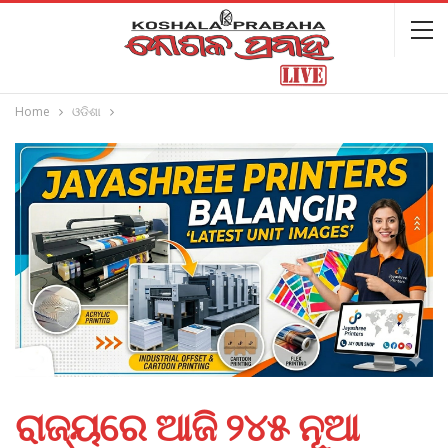
Home
ଓଡିଶା
ରାଜ୍ୟରେ ଆଜି ୨୪୫ ନୂଆ