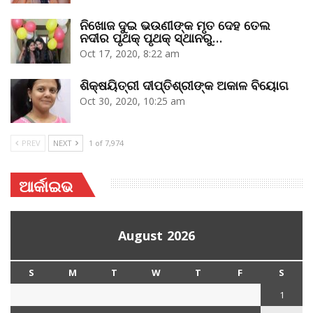
ନିଖୋଜ ଦୁଇ ଭଉଣୀଙ୍କ ମୃତ ଦେହ ତେଲ
ନଦୀର ପୃଥକ୍‌ ପୃଥକ୍‌ ସ୍ଥାନରୁ…
Oct 17, 2020, 8:22 am
ଶିକ୍ଷୟିତ୍ରୀ ଦୀପ୍ତିଶ୍ରୀଙ୍କ ଅକାଳ ବିୟୋଗ
Oct 30, 2020, 10:25 am
PREV
NEXT
1 of 7,974
ଆର୍କାଇଭ
August 2026
S
M
T
W
T
F
S
1