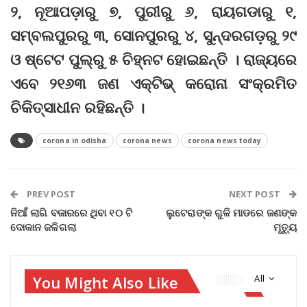
୨, ନୂଆପଡ଼ାରୁ ୭, ପୁରୀରୁ ୬, ରାୟଗଡାରୁ ୧,
ସମ୍ବଲପୁରରୁ ୩, ସୋନପୁରରୁ ୪, ସୁନ୍ଦରଗଡ଼ରୁ ୨୯
ଓ ଷ୍ଟେଟ ପୁଲ୍‌ରୁ ୫ ଚିହ୍ନଟ ହୋଇଛନ୍ତି । ରାଜ୍ୟରେ
ଏବେ ୨୧୬୩ ଜଣ ଏକ୍‌ଟିଭ୍‌ କରୋନା ସଂକ୍ରମିତ
ଚିକିତ୍ସାଧୀନ ରହିଛନ୍ତି ।
corona in odisha
corona news
corona news today
PREV POST
NEXT POST
ନିଆଁ ଲାଗି ବଜାରରେ ଥିବା ୧୦ ଟି
ଲୁଟେରା‌ଙ୍କ ଗୁଳି ମାଡରେ ଜଣଙ୍କ
ଦୋକାନ ଜଳିଗଲା
ମୃତ୍ୟୁ
You Might Also Like
All