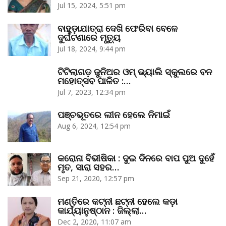
Jul 15, 2024, 5:51 pm
ବାହୁଡ଼ାଯାତ୍ରା ଦେଖି ଫେରିବା ବେଳେ
ଦୁର୍ଘଟଣାରେ ମୃତ୍ୟୁ
Jul 18, 2024, 9:44 pm
ଟିଟିଲାଗଡ଼ ଜୁନିଅର ଓମ୍‌ ଭ୍ୟାଲି ସ୍କୁଲରେ ବନ
ମହୋତ୍ସବ ପାଳିତ :…
Jul 7, 2023, 12:34 pm
ପଞ୍ଚଭୂତରେ ଲୀନ ହେଲେ ନିମାଇଁ
Aug 6, 2024, 12:54 pm
କରୋନା ବିଭୀଷିକା : ଦୁଇ ଦିନରେ ବାପ ପୁଅ ଦୁହେଁ
ମୃତ, ସାରା ସହର…
Sep 21, 2020, 12:57 pm
ମଣ୍ତିରେ କଟ୍‌ନୀ ଛଟ୍‌ନୀ ହେଲେ କଡ଼ା
କାର୍ଯ୍ୟାନୁଷ୍ଠାନ : ଜିଲ୍ଲା…
Dec 2, 2020, 11:07 am