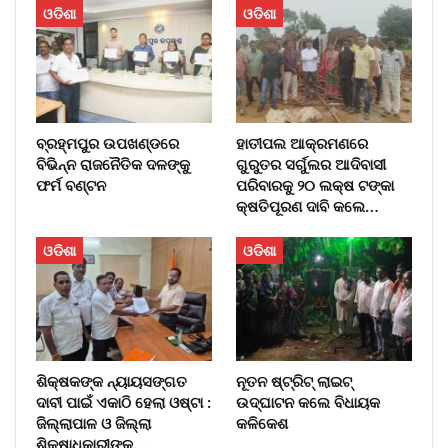
ଓଡିଶା
ଓଡିଶା
ବ୍ରହ୍ମପୁର ଉପଖଣ୍ଡରେ
ହାତୀପଲ ଆକ୍ରମଣରେ
ବିଭିନ୍ନ ରାଜନୈତିକ ଦଳଙ୍କୁ
ଗୁରୁତର ସର୍ଗୁଲର ଆଦିବାସୀ
ଫର୍ମ ବଣ୍ଟନ
ପରିବାରକୁ ୨୦ ଲକ୍ଷ ଟଙ୍କା
କ୍ଷତିପୂରଣ ଦାବି କଲେ…
ଓଡିଶା
ଓଡିଶା
ଶିକ୍ଷକଙ୍କ ନ୍ୟାୟସଙ୍ଗତ
ନୂତନ ଷ୍ଟ୍ରିଟ୍ ଲାଇଟ୍‌
ଦାବୀ ପାଇଁ ଏକାଠି ହେଲା ଓଷ୍ଟା :
ଉଦ୍‌ଘାଟନ କଲେ ବିଧାୟକ
ଜିଲ୍ଲାପାଳ ଓ ଜିଲ୍ଲା
କଳିକେଶ
ଶିକ୍ଷାଧିକାରୀଙ୍କୁ…