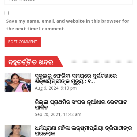
Save my name, email, and website in this browser for
the next time I comment.
ବହୁଚର୍ଚ୍ଚିତ ଖବର
ସ୍କୁଲରୁ ଫେରିବା ସମୟରେ ଦୁର୍ଘଟଣାରେ
ଶିକ୍ଷୟିତ୍ରୀଙ୍କ ମୃତ୍ୟୁ : ୧…
Aug 6, 2024, 9:13 pm
ଜିଲ୍ଲା ପ୍ରାଥମିକ ସଂଘର ନୂଆଁଖାଇ ଭେଟଘାଟ
ପାଳିତ
Sep 20, 2021, 11:42 am
ଧର୍ମପ୍ରାଣା ମହିଳା ଲକ୍ଷ୍ମୀପ୍ରିୟା ତ୍ରିପାଠୀଙ୍କ
ପରଲୋକ