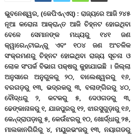
ଭୁବନେଶ୍ୱର, (କେପିଏନ୍‌ଏସ୍‌) : ରାଜ୍ୟରେ ଆଜି ୨୪୫
ନୂଆ କରୋନା ଆକ୍ରାନ୍ତ ଆଜି ଚିହ୍ନଟ ହୋଇଥିବା
ବେଳେ ସେମାନଙ୍କ ମଧ୍ୟରୁ ୧୪୧ ଜଣ
କ୍ୱାରେନ୍‌ଟାଇନ୍‌ରୁ ଏବଂ ୧୦୪ ଜଣ ଅଂଚଳିକ
ସଂକ୍ରମଣରୁ ଚିହ୍ନଟ ହୋଇଥିବା ରାଜ୍ୟ ସୂଚନା ଓ
ଲୋକ ସଂପର୍କ ବିଭାଗ ପକ୍ଷରୁ କୁହାଯାଇଛି । ଜିଲ୍ଲା
ଅନୁସାରେ ଅନୁଗୁଳରୁ ୨୦, ବାଲେଶ୍ୱରରୁ ୧୬,
ବରଗଡ଼ରୁ ୧୩, ଭଦ୍ରକରୁ ୩, ବଲାଙ୍ଗିରରୁ ୪୦,
ବୌଦ୍ଧରୁ ୨, କଟକରୁ ୫, ଦେଓଗଡରୁ ୩,
ଢେଙ୍କାନାଳରୁ ୧, ଯାଜପୁରରୁ ୧୨, ଝାରସୁଗୁଡ଼ାରୁ ୧୬,
କେନ୍ଦ୍ରାପଡ଼ାରୁ ୫, କେଉଁଝରରୁ ୧୦, ଖୋର୍ଦ୍ଧାରୁ ୨୫,
ମାଲକାନଗିରିରୁ ୪, ମୟୁରଭଂଜରୁ ୧୩, ନୟାଗଡରୁ