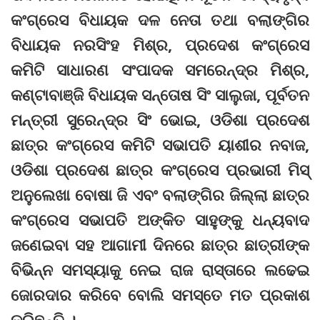
କଂଗ୍ରେସ ବିଧାୟକ ଦଳ ନେତା ତଥା ବଲାଙ୍ଗିର
ବିଧାୟକ ନରସିଂହ ମିଶ୍ର, ପ୍ରଦେଶ କଂଗ୍ରେସ
କମିଟି ସାଧାରଣ ସଂପାଦକ ସମରେନ୍ଦ୍ର ମିଶ୍ର,
କଣ୍ଟାବାଞ୍ଜି ବିଧାୟକ ସନ୍ତୋଷ ସିଂ ସାଲୁଜା, ପୂର୍ବତନ
ମନ୍ତ୍ରୀ ସୁରେନ୍ଦ୍ର ସିଂ ଭୋଇ, ଓଡିଶା ପ୍ରଦେଶ
ଛାତ୍ର କଂଗ୍ରେସ କମିଟି ସଭାପତି ୟାଶୀର ନବାଜ,
ଓଡିଶା ପ୍ରଦେଶ ଛାତ୍ର କଂଗ୍ରେସ ପ୍ରଭାରୀ ମିସ୍‌
ଅନୁଲେଖା ବୋଷା ଜି ଏବଂ ବଲାଙ୍ଗିର ଜିଲ୍ଲା ଛାତ୍ର
କଂଗ୍ରେସ ସଭାପତି ଅଙ୍କିତ ସାହୁଙ୍କୁ ଧନ୍ୟବାଦ
ଜଣେଇବା ସହ ଆଗାମୀ ଦିନରେ ଛାତ୍ର ଛାତ୍ରୀଙ୍କ
ବିଭିନ୍ନ ସମସ୍ୟାକୁ ନେଇ ରାଜ ରାସ୍ତାରେ ଲଢେଇ
ଜୋରଦାର କରିବେ ବୋଲି ସମସ୍ତେ ମତ ପ୍ରକାଶ
କରିଛନ୍ତି ।