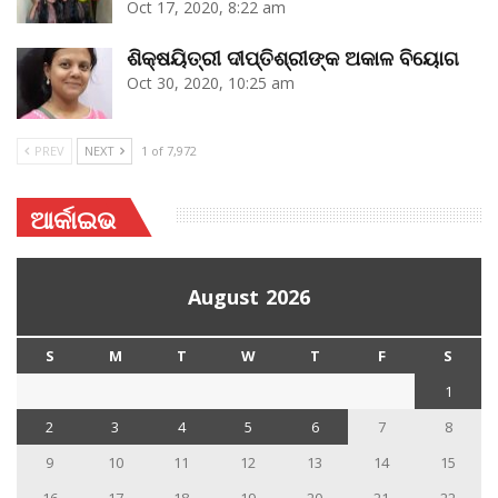
Oct 17, 2020, 8:22 am
ଶିକ୍ଷୟିତ୍ରୀ ଦୀପ୍ତିଶ୍ରୀଙ୍କ ଅକାଳ ବିୟୋଗ
Oct 30, 2020, 10:25 am
PREV
NEXT
1 of 7,972
ଆର୍କାଇଭ
August 2026
S
M
T
W
T
F
S
1
2
3
4
5
6
7
8
9
10
11
12
13
14
15