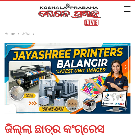
Home
ଓଡିଶା
ଜିଲ୍ଲା ଛାତ୍ର କଂଗ୍ରେସ