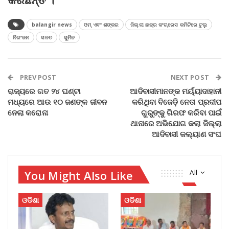
balangir news
ଓମ୍‌ ଏବଂ ଶଙ୍କର
ଜିଲ୍ଲା ଛାତ୍ର କଂଗ୍ରେସ କମିଟିରେ ଟୁଲୁ
ନିରଂଜନ
ସନତ
ସୁମିତ
PREV POST
NEXT POST
ରାଜ୍ୟରେ ଗତ ୨୪ ଘଣ୍ଟା
ଆଦିବାସୀମାନଙ୍କ ମର୍ୟ୍ୟାଦାହାନୀ
ମଧ୍ୟରେ ଆଉ ୧୦ ଜଣଙ୍କ ଜୀବନ
କରିଥିବା ବିଜେଡ଼ି ନେତା ପ୍ରଦୀପ
ନେଲା କରୋନା
ଗୁରୁଙ୍କୁ ଗିରଫ କରିବା ପାଇଁ
ଥାନାରେ ଅଭିଯୋଗ କଲା ଜିଲ୍ଲା
ଆଦିବାସୀ କଲ୍ୟାଣ ସଂଘ
You Might Also Like
All
ଓଡିଶା
ଓଡିଶା