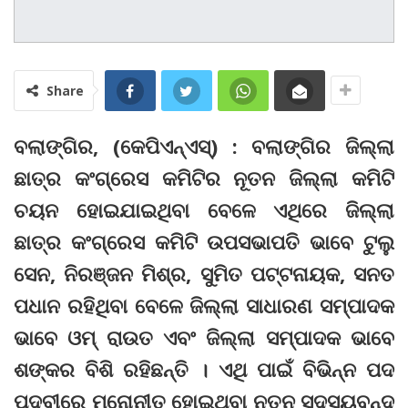
Share
ବଲାଙ୍ଗିର, (କେପିଏନ୍‌ଏସ୍‌) : ବଲାଙ୍ଗିର ଜିଲ୍ଲା
ଛାତ୍ର କଂଗ୍ରେସ କମିଟିର ନୂତନ ଜିଲ୍ଲା କମିଟି
ଚୟନ ହୋଇଯାଇଥିବା ବେଳେ ଏଥିରେ ଜିଲ୍ଲା
ଛାତ୍ର କଂଗ୍ରେସ କମିଟି ଉପସଭାପତି ଭାବେ ଟୁଲୁ
ସେନ, ନିରଞ୍ଜନ ମିଶ୍ର, ସୁମିତ ପଟ୍ଟନାୟକ, ସନତ
ପଧାନ ରହିଥିବା ବେଳେ ଜିଲ୍ଲା ସାଧାରଣ ସମ୍ପାଦକ
ଭାବେ ଓମ୍‌ ରାଉତ ଏବଂ ଜିଲ୍ଲା ସମ୍ପାଦକ ଭାବେ
ଶଙ୍କର ବିଶି ରହିଛନ୍ତି । ଏଥି ପାଇଁ ବିଭିନ୍ନ ପଦ
ପଦବୀରେ ମନୋନୀତ ହୋଇଥିବା ନୂତନ ସଦସ୍ୟବୃନ୍ଦ