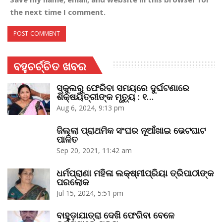
the next time I comment.
ବହୁଚର୍ଚ୍ଚିତ ଖବର
ସ୍କୁଲରୁ ଫେରିବା ସମୟରେ ଦୁର୍ଘଟଣାରେ
ଶିକ୍ଷୟିତ୍ରୀଙ୍କ ମୃତ୍ୟୁ : ୧…
Aug 6, 2024, 9:13 pm
ଜିଲ୍ଲା ପ୍ରାଥମିକ ସଂଘର ନୂଆଁଖାଇ ଭେଟଘାଟ
ପାଳିତ
Sep 20, 2021, 11:42 am
ଧର୍ମପ୍ରାଣା ମହିଳା ଲକ୍ଷ୍ମୀପ୍ରିୟା ତ୍ରିପାଠୀଙ୍କ
ପରଲୋକ
Jul 15, 2024, 5:51 pm
ବାହୁଡ଼ାଯାତ୍ରା ଦେଖି ଫେରିବା ବେଳେ