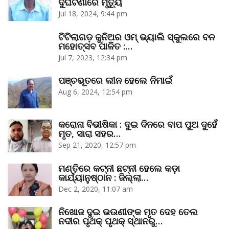
ଦୁର୍ଘଟଣାରେ ମୃତ୍ୟୁ
Jul 18, 2024, 9:44 pm
ଟିଟିଲାଗଡ଼ ଜୁନିଅର ଓମ୍‌ ଭ୍ୟାଲି ସ୍କୁଲରେ ବନ
ମହୋତ୍ସବ ପାଳିତ :…
Jul 7, 2023, 12:34 pm
ପଞ୍ଚଭୂତରେ ଲୀନ ହେଲେ ନିମାଇଁ
Aug 6, 2024, 12:54 pm
କରୋନା ବିଭୀଷିକା : ଦୁଇ ଦିନରେ ବାପ ପୁଅ ଦୁହେଁ
ମୃତ, ସାରା ସହର…
Sep 21, 2020, 12:57 pm
ମଣ୍ତିରେ କଟ୍‌ନୀ ଛଟ୍‌ନୀ ହେଲେ କଡ଼ା
କାର୍ଯ୍ୟାନୁଷ୍ଠାନ : ଜିଲ୍ଲା…
Dec 2, 2020, 11:07 am
ନିଖୋଜ ଦୁଇ ଭଉଣୀଙ୍କ ମୃତ ଦେହ ତେଲ
ନଦୀର ପୃଥକ୍‌ ପୃଥକ୍‌ ସ୍ଥାନରୁ…