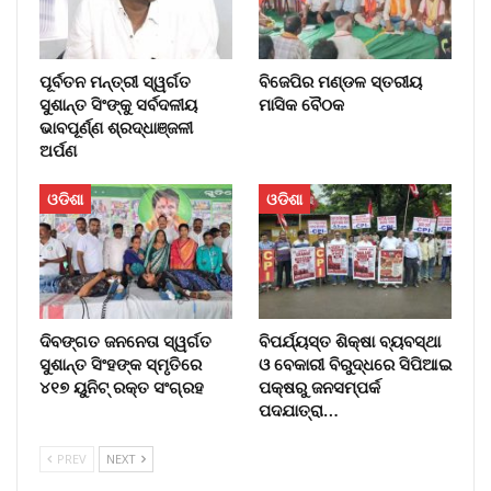
ପୂର୍ବତନ ମନ୍ତ୍ରୀ ସ୍ୱର୍ଗତ
ବିଜେପିର ମଣ୍ଡଳ ସ୍ତରୀୟ
ସୁଶାନ୍ତ ସିଂଙ୍କୁ ସର୍ବଦଳୀୟ
ମାସିକ ବୈଠକ
ଭାବପୂର୍ଣ୍ଣ ଶ୍ରଦ୍ଧାଞ୍ଜଳୀ
ଅର୍ପଣ
ଓଡିଶା
ଓଡିଶା
ଦିବଙ୍ଗତ ଜନନେତା ସ୍ୱର୍ଗତ
ବିପର୍ଯ୍ୟସ୍ତ ଶିକ୍ଷା ବ୍ୟବସ୍ଥା
ସୁଶାନ୍ତ ସିଂହଙ୍କ ସ୍ମୃତିରେ
ଓ ବେକାରୀ ବିରୁଦ୍ଧରେ ସିପିଆଇ
୪୧୭ ୟୁନିଟ୍ ରକ୍ତ ସଂଗ୍ରହ
ପକ୍ଷରୁ ଜନସମ୍ପର୍କ
ପଦଯାତ୍ରା…
PREV
NEXT