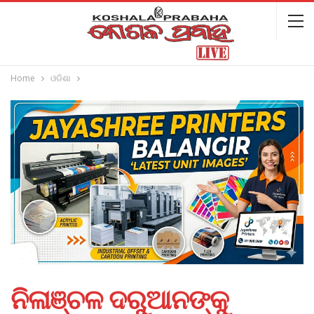
Home
ଓଡିଶା
ନିଳାଞ୍ଚଳ ଦରୁଆନଙ୍କୁ