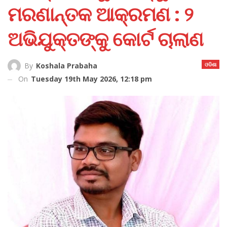
ମରଣାନ୍ତକ ଆକ୍ରମଣ : ୨
ଅଭିଯୁକ୍ତଙ୍କୁ କୋର୍ଟ ଚାଲାଣ
ଓଡିଶା
By
Koshala Prabaha
On
Tuesday 19th May 2026, 12:18 pm