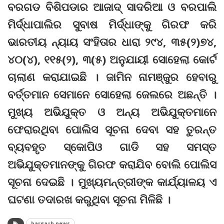
ବରଗଡ ବିଶିପଡାର ଆଜାଦ୍ ସାଦରିଆ ଓ ବରପାଲି
ମିର୍ଦ୍ଧାପାଲିର ସୁବାଷ ମିର୍ଦ୍ଧାଙ୍କୁ ଗିରଫ କରି
ଭାରତୀୟ ନ୍ୟାୟ ସଂହିତାର ଧାରା ୨୯୪, ୩୫(୨)୭୪,
୪୦(୪), ୧୧୫(୨), ୩(୫) ଅନୁଯାୟୀ ସୋହେଲା କୋର୍ଟ
ଚାଲାଣ କରାଯାଇଛି । ଜାମିନ ନାମଞ୍ଜୁର ହେବାରୁ
ବର୍ତ୍ତମାନ ସେମାନେ ସୋହେଲା ଜେଲରେ ଅଛନ୍ତି ।
ମୁଖ୍ୟ ଅଭିଯୁକ୍ତ ଓ ଅନ୍ୟ ଅଭିଯୁକ୍ତମାନେ
ଫେରାରଥିବା ପୋଲିସ ସୂଚନା ଦେବା ସହ ତୁରନ୍ତ
ବ୍ୟବହୃତ ସ୍କୋପିଓ ଗାଡି ସହ ସମସ୍ତ
ଅଭିଯୁକ୍ତମାନଙ୍କୁ ଗିରଫ କରାଯିବ ବୋଲି ପୋଲିସ
ସୂଚନା ଦେଇଛି । ମୁଖ୍ୟମନ୍ତ୍ରୀଙ୍କ କାର୍ଯ୍ୟାଳୟ ଏ
ଘଟଣା ତଦାରଖ କରୁଥିବା ସୂଚନା ମିଳିଛି ।
bargarh news