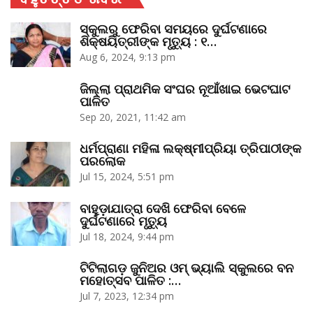
ସ୍କୁଲରୁ ଫେରିବା ସମୟରେ ଦୁର୍ଘଟଣାରେ
ଶିକ୍ଷୟିତ୍ରୀଙ୍କ ମୃତ୍ୟୁ : ୧…
Aug 6, 2024, 9:13 pm
ଜିଲ୍ଲା ପ୍ରାଥମିକ ସଂଘର ନୂଆଁଖାଇ ଭେଟଘାଟ
ପାଳିତ
Sep 20, 2021, 11:42 am
ଧର୍ମପ୍ରାଣା ମହିଳା ଲକ୍ଷ୍ମୀପ୍ରିୟା ତ୍ରିପାଠୀଙ୍କ
ପରଲୋକ
Jul 15, 2024, 5:51 pm
ବାହୁଡ଼ାଯାତ୍ରା ଦେଖି ଫେରିବା ବେଳେ
ଦୁର୍ଘଟଣାରେ ମୃତ୍ୟୁ
Jul 18, 2024, 9:44 pm
ଟିଟିଲାଗଡ଼ ଜୁନିଅର ଓମ୍‌ ଭ୍ୟାଲି ସ୍କୁଲରେ ବନ
ମହୋତ୍ସବ ପାଳିତ :…
Jul 7, 2023, 12:34 pm