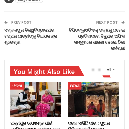
PREV POST
NEXT POST
ସମ୍ବଲପୁର ବିଶ୍ୱବିଦ୍ୟାଳୟର
ଟିପିଡବ୍ଲୁଓଡିଏଲ୍‌ ପକ୍ଷରୁ ଛଟେଇ
ଟପ୍ପର ଛାତ୍ରୀଙ୍କୁ ବିଧାୟକଙ୍କ
ପ୍ରତିବାଦରେ ବିଦ୍ୟୁତ୍ ଅଫିସ
ଶୁଭେଚ୍ଛା
ସମ୍ମୁଖରେ ଧାରଣା ଦେଲେ ଠିକା
କର୍ମଚାରୀ
You Might Also Like
All
ଓଡିଶା
ଓଡିଶା
ପଦ୍ମପୁର ଉପଖଣ୍ଡ ପାଇଁ
ଦଇବ ସାଜିଛି ଦାଉ : ପୁଅର