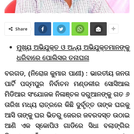
Share
ମୁଖ୍ୟ ଅଭିଯୁକ୍ତ ଓ ଅନ୍ୟ ଅଭିଯୁକ୍ତମାନଙ୍କୁ
ଧରିବାରେ ପୋଲିସର ତନାଘନା
ବରଗଡ, (ନିରୋଜ କୁମାର ପାଣୀ) : ଭାରତୀୟ ଜନତା
ପାର୍ଟି ପଦ୍ମପୁର ନିର୍ବାଚନ ମଣ୍ଡଳୀର ସୋସିଆଲ
ମିଡିଆର ସଂଯୋଜକ ନିଳାଞ୍ଚଳ ଦରୁଆନଙ୍କୁ ଗତ ୬
ତାରିଖ ମଧ୍ୟ ରାତ୍ରରେ କିଛି ଦୁର୍ବୃତ୍ତ ତାଙ୍କ ଘରକୁ
ଆସି ତାଙ୍କୁ ଘର ଭିତରୁ ଜେରର ଜବରଦସ୍ତ ଉଠାଇ
ଆଣି ଏକ ସ୍କୋପିଓ ଗାଡିରେ ସିଧା ବଲାଙ୍ଗିର