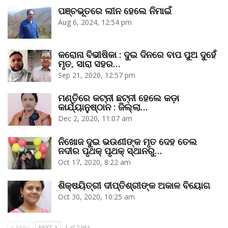
ପଞ୍ଚଭୂତରେ ଲୀନ ହେଲେ ନିମାଇଁ
Aug 6, 2024, 12:54 pm
କରୋନା ବିଭୀଷିକା : ଦୁଇ ଦିନରେ ବାପ ପୁଅ ଦୁହେଁ
ମୃତ, ସାରା ସହର…
Sep 21, 2020, 12:57 pm
ମଣ୍ତିରେ କଟ୍‌ନୀ ଛଟ୍‌ନୀ ହେଲେ କଡ଼ା
କାର୍ଯ୍ୟାନୁଷ୍ଠାନ : ଜିଲ୍ଲା…
Dec 2, 2020, 11:07 am
ନିଖୋଜ ଦୁଇ ଭଉଣୀଙ୍କ ମୃତ ଦେହ ତେଲ
ନଦୀର ପୃଥକ୍‌ ପୃଥକ୍‌ ସ୍ଥାନରୁ…
Oct 17, 2020, 8:22 am
ଶିକ୍ଷୟିତ୍ରୀ ଦୀପ୍ତିଶ୍ରୀଙ୍କ ଅକାଳ ବିୟୋଗ
Oct 30, 2020, 10:25 am
PREV
NEXT
1 of 7,983