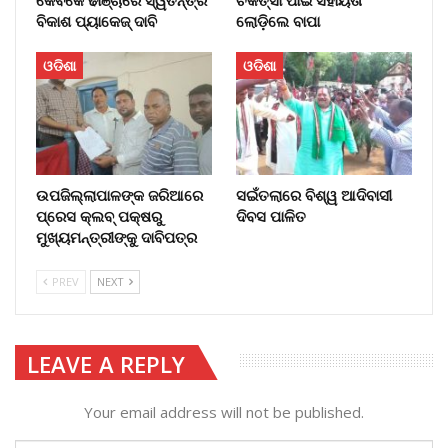
କେବିକେ ଢାଞ୍ଚାରେ ସ୍ୱତନ୍ତ୍ର
ଚିକିତ୍ସା ପାଇଁ ସହାୟତା
ବିକାଶ ପ୍ୟାକେଜ୍ ଦାବି
ଲୋଡ଼ିଲେ ବାପା
ଓଡିଶା
ଓଡିଶା
ଉପଜିଲ୍ଲାପାଳଙ୍କ ଜରିଆରେ
ସଇଁତଲାରେ ବିଶ୍ୱ ଆଦିବାସୀ
ପ୍ରେସ କ୍ଲବ୍ ପକ୍ଷରୁ
ଦିବସ ପାଳିତ
ମୁଖ୍ୟମନ୍ତ୍ରୀଙ୍କୁ ଦାବିପତ୍ର
PREV
NEXT
LEAVE A REPLY
Your email address will not be published.