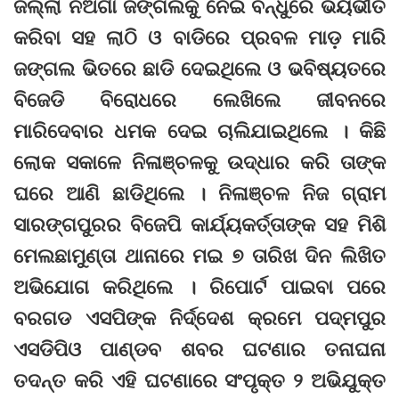
ଜିଲ୍ଲା ନଅଗାଁ ଜଙ୍ଗଲକୁ ନେଇ ବନ୍ଧୁରେ ଭୟଭୀତ
କରିବା ସହ ଲାଠି ଓ ବାଡିରେ ପ୍ରବଳ ମାଡ଼ ମାରି
ଜଙ୍ଗଲ ଭିତରେ ଛାଡି ଦେଇଥିଲେ ଓ ଭବିଷ୍ୟତରେ
ବିଜେଡି ବିରୋଧରେ ଲେଖିଲେ ଜୀବନରେ
ମାରିଦେବାର ଧମକ ଦେଇ ଚାଲିଯାଇଥିଲେ । କିଛି
ଲୋକ ସକାଳେ ନିଳାଞ୍ଚଳକୁ ଉଦ୍ଧାର କରି ତାଙ୍କ
ଘରେ ଆଣି ଛାଡିଥିଲେ । ନିଳାଞ୍ଚଳ ନିଜ ଗ୍ରାମ
ସାରଙ୍ଗପୁରର ବିଜେପି କାର୍ଯ୍ୟକର୍ତ୍ତାଙ୍କ ସହ ମିଶି
ମେଲଛାମୁଣ୍ତା ଥାନାରେ ମଇ ୭ ତାରିଖ ଦିନ ଲିଖିତ
ଅଭିଯୋଗ କରିଥିଲେ । ରିପୋର୍ଟ ପାଇବା ପରେ
ବରଗଡ ଏସପିଙ୍କ ନିର୍ଦ୍ଦେଶ କ୍ରମେ ପଦ୍ମପୁର
ଏସଡିପିଓ ପାଣ୍ଡବ ଶବର ଘଟଣାର ତନାଘନା
ତଦନ୍ତ କରି ଏହି ଘଟଣାରେ ସଂପୃକ୍ତ ୨ ଅଭିଯୁକ୍ତ