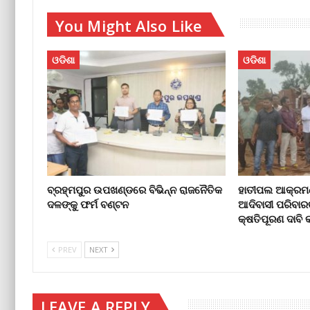
You Might Also Like
ଓଡିଶା
ଓଡିଶା
ବ୍ରହ୍ମପୁର ଉପଖଣ୍ଡରେ ବିଭିନ୍ନ ରାଜନୈତିକ
ହାତୀପଲ ଆକ୍ରମଣ
ଦଳଙ୍କୁ ଫର୍ମ ବଣ୍ଟନ
ଆଦିବାସୀ ପରିବାର
କ୍ଷତିପୂରଣ ଦାବ
PREV
NEXT
LEAVE A REPLY