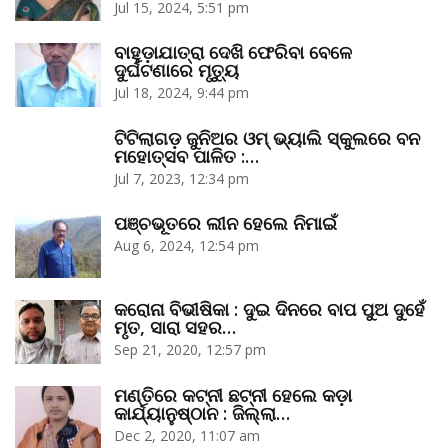
Jul 15, 2024, 5:51 pm
ବାହୁଡ଼ାଯାତ୍ରା ଦେଖି ଫେରିବା ବେଳେ
ଦୁର୍ଘଟଣାରେ ମୃତ୍ୟୁ
Jul 18, 2024, 9:44 pm
ଟିଟିଲାଗଡ଼ ଜୁନିଅର ଓମ୍‌ ଭ୍ୟାଲି ସ୍କୁଲରେ ବନ
ମହୋତ୍ସବ ପାଳିତ :…
Jul 7, 2023, 12:34 pm
ପଞ୍ଚଭୂତରେ ଲୀନ ହେଲେ ନିମାଇଁ
Aug 6, 2024, 12:54 pm
କରୋନା ବିଭୀଷିକା : ଦୁଇ ଦିନରେ ବାପ ପୁଅ ଦୁହେଁ
ମୃତ, ସାରା ସହର…
Sep 21, 2020, 12:57 pm
ମଣ୍ତିରେ କଟ୍‌ନୀ ଛଟ୍‌ନୀ ହେଲେ କଡ଼ା
କାର୍ଯ୍ୟାନୁଷ୍ଠାନ : ଜିଲ୍ଲା…
Dec 2, 2020, 11:07 am