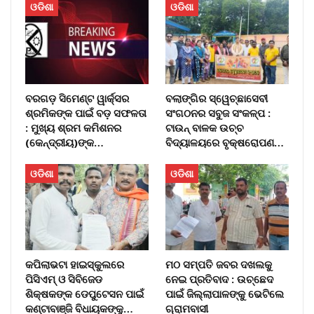
ଓଡିଶା
ଓଡିଶା
ବରଗଡ଼ ସିମେଣ୍ଟ ୱାର୍କ୍ସର
ବଲାଙ୍ଗିର ସ୍ୱେଚ୍ଛାସେବୀ
ଶ୍ରମିକଙ୍କ ପାଇଁ ବଡ଼ ସଫଳତା
ସଂଗଠନର ସବୁଜ ସଂକଳ୍ପ :
: ମୁଖ୍ୟ ଶ୍ରମ କମିଶନର
ଟାଉନ୍ ବାଳକ ଉଚ୍ଚ
(କେନ୍ଦ୍ରୀୟ)ଙ୍କ…
ବିଦ୍ୟାଳୟରେ ବୃକ୍ଷରୋପଣ…
ଓଡିଶା
ଓଡିଶା
କପିଲାଭଟା ହାଇସ୍କୁଲରେ
ମଠ ସମ୍ପତି ଜବର ଦଖଲକୁ
ପିସିଏମ୍ ଓ ସିବିଜେଡ
ନେଇ ପ୍ରତିବାଦ : ଉଚ୍ଛେଦ
ଶିକ୍ଷକଙ୍କ ଡେପୁଟେସନ ପାଇଁ
ପାଇଁ ଜିଲ୍ଲାପାଳଙ୍କୁ ଭେଟିଲେ
କଣ୍ଟାବାଞ୍ଜି ବିଧାୟକଙ୍କୁ…
ଗ୍ରାମବାସୀ