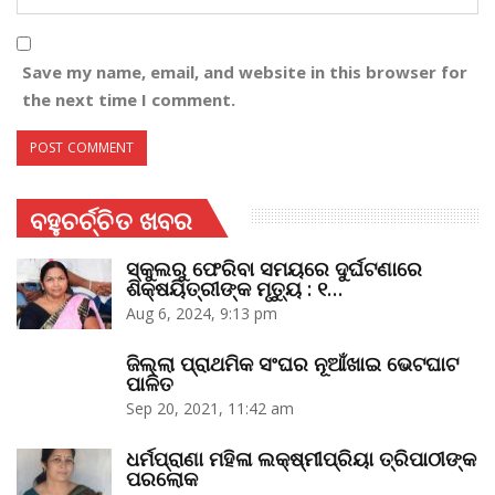
Save my name, email, and website in this browser for
the next time I comment.
ବହୁଚର୍ଚ୍ଚିତ ଖବର
ସ୍କୁଲରୁ ଫେରିବା ସମୟରେ ଦୁର୍ଘଟଣାରେ
ଶିକ୍ଷୟିତ୍ରୀଙ୍କ ମୃତ୍ୟୁ : ୧…
Aug 6, 2024, 9:13 pm
ଜିଲ୍ଲା ପ୍ରାଥମିକ ସଂଘର ନୂଆଁଖାଇ ଭେଟଘାଟ
ପାଳିତ
Sep 20, 2021, 11:42 am
ଧର୍ମପ୍ରାଣା ମହିଳା ଲକ୍ଷ୍ମୀପ୍ରିୟା ତ୍ରିପାଠୀଙ୍କ
ପରଲୋକ