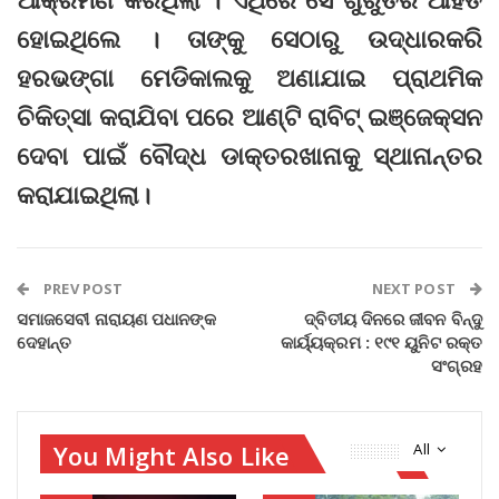
ହୋଇଥିଲେ । ତାଙ୍କୁ ସେଠାରୁ ଉଦ୍ଧାରକରି
ହରଭଙ୍ଗା ମେଡିକାଲକୁ ଅଣାଯାଇ ପ୍ରାଥମିକ
ଚିକିତ୍ସା କରାଯିବା ପରେ ଆଣ୍ଟି ରାବିଟ୍‍ ଇଞ୍ଜେକ୍ସନ
ଦେବା ପାଇଁ ବୌଦ୍ଧ ଡାକ୍ତରଖାନାକୁ ସ୍ଥାନାନ୍ତର
କରାଯାଇଥିଲା।
PREV POST
NEXT POST
ସମାଜସେବୀ ନାରାୟଣ ପଧାନଙ୍କ
ଦ୍ବିତୀୟ ଦିନରେ ଜୀବନ ବିନ୍ଦୁ
ଦେହାନ୍ତ
କାର୍ୟ୍ୟକ୍ରମ : ୧୯୧ ୟୁନିଟ ରକ୍ତ
ସଂଗ୍ରହ
You Might Also Like
All