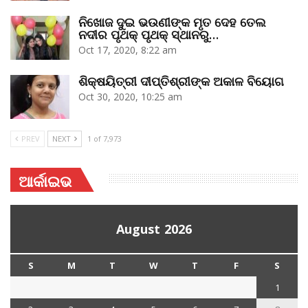
ନିଖୋଜ ଦୁଇ ଭଉଣୀଙ୍କ ମୃତ ଦେହ ତେଲ
ନଦୀର ପୃଥକ୍‌ ପୃଥକ୍‌ ସ୍ଥାନରୁ…
Oct 17, 2020, 8:22 am
ଶିକ୍ଷୟିତ୍ରୀ ଦୀପ୍ତିଶ୍ରୀଙ୍କ ଅକାଳ ବିୟୋଗ
Oct 30, 2020, 10:25 am
PREV
NEXT
1 of 7,973
ଆର୍କାଇଭ
August 2026
S
M
T
W
T
F
S
1