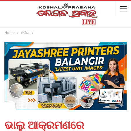
Home
ଓଡିଶା
ଭାଲୁ ଆକ୍ରମଣରେ