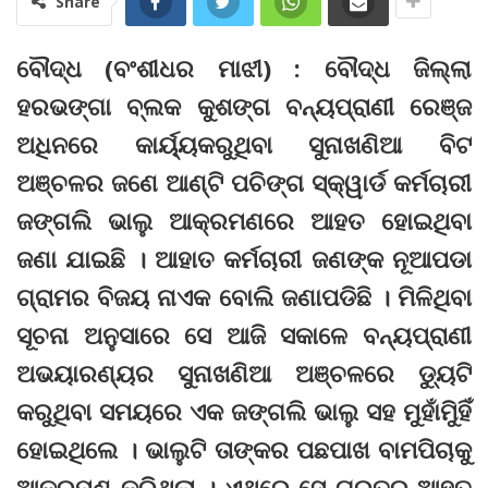
Share
ବୌଦ୍ଧ (ବଂଶୀଧର ମାଝୀ) : ବୌଦ୍ଧ ଜିଲ୍ଲା
ହରଭଙ୍ଗା ବ୍ଲକ କୁଶଙ୍ଗ ବନ୍ୟପ୍ରାଣୀ ରେଞ୍ଜ
ଅଧିନରେ କାର୍ୟ୍ୟକରୁଥିବା ସୁନାଖଣିଆ ବିଟ
ଅଞ୍ଚଳର ଜଣେ ଆଣ୍ଟି ପଚିଙ୍ଗ ସ୍କ୍ୱାର୍ଡ କର୍ମଚାରୀ
ଜଙ୍ଗଲି ଭାଲୁ ଆକ୍ରମଣରେ ଆହତ ହୋଇଥିବା
ଜଣା ଯାଇଛି । ଆହାତ କର୍ମଚାରୀ ଜଣଙ୍କ ନୂଆପଡା
ଗ୍ରାମର ବିଜୟ ନାଏକ ବୋଲି ଜଣାପଡିଛି । ମିଳିଥିବା
ସୂଚନା ଅନୁସାରେ ସେ ଆଜି ସକାଳେ ବନ୍ୟପ୍ରାଣୀ
ଅଭୟାରଣ୍ୟର ସୁନାଖଣିଆ ଅଞ୍ଚଳରେ ଡ୍ୟୁଟି
କରୁଥିବା ସମୟରେ ଏକ ଜଙ୍ଗଲି ଭାଲୁ ସହ ମୁହାଁମୁିହିଁ
ହୋଇଥିଲେ । ଭାଲୁଟି ତାଙ୍କର ପଛପାଖ ବାମପିଚାକୁ
ଆକ୍ରମଣ କରିଥିଲା । ଏଥିରେ ସେ ଗୁରୁତର ଆହତ