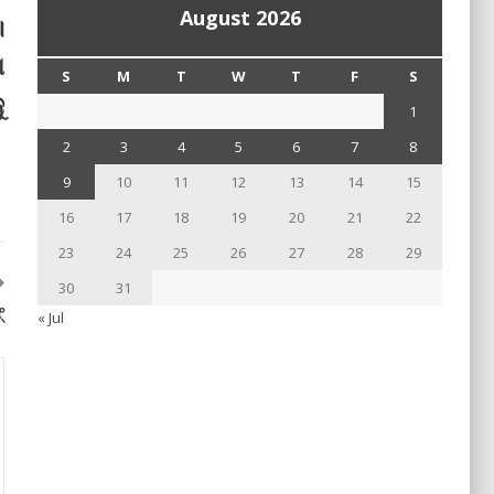
August 2026
।
ା
S
M
T
W
T
F
S
ୁ
1
2
3
4
5
6
7
8
9
10
11
12
13
14
15
16
17
18
19
20
21
22
23
24
25
26
27
28
29
30
31
‌
« Jul