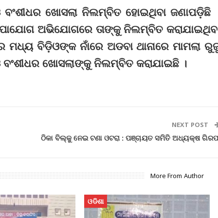
ଓ ବଂଶୀଧର ଖୋସଲା ନିଲମ୍ବିତ ହୋଇଥିବା ଜଣାପଡ଼ିଛି 
ୂପୋଯୋଗ ଅଭିଯୋଗରେ ତା‌ଙ୍କୁ ନିଲମ୍ବିତ କରାଯାଇଥିବ
ମଧ୍ୟ ବିଡ଼ିଓଙ୍କ ନାଁରେ ଅଡବା ଥାନାରେ ମାମଲା ରୁଜ
ଓ ବଂଶୀଧର ଖୋସଲାଙ୍କୁ ନିଲମ୍ବିତ କରାଯାଇଛି ।
NEXT POST
ଠିକା ବିଲ୍‌କୁ ନେଇ ଟଣା ଓଟରା : ପଞ୍ଚାୟତ ସମିତି ଅଧ୍ୟକ୍ଷ ଗିରଫ୍
More From Author
ଓଡିଶା