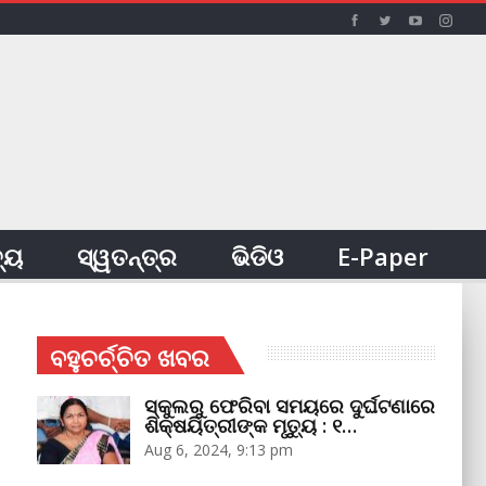
ତ୍ୟ
ସ୍ୱତନ୍ତ୍ର
ଭିଡିଓ
E-Paper
ବହୁଚର୍ଚ୍ଚିତ ଖବର
ସ୍କୁଲରୁ ଫେରିବା ସମୟରେ ଦୁର୍ଘଟଣାରେ
ଶିକ୍ଷୟିତ୍ରୀଙ୍କ ମୃତ୍ୟୁ : ୧…
Aug 6, 2024, 9:13 pm