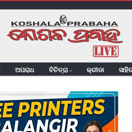
ି
ଅପରାଧ
ବିଚିତ୍ରା
କ୍ରୀଡା
ସାହି