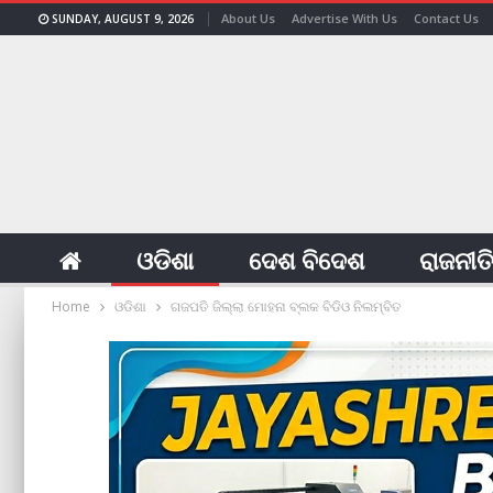
About Us
Advertise With Us
Contact Us
SUNDAY, AUGUST 9, 2026
ଓଡିଶା
ଦେଶ ବିଦେଶ
ରାଜନୀତ
Home
ଓଡିଶା
ଗଜପତି ଜିଲ୍ଲା ମୋହନା ‌ବ୍ଲକ ବିଡିଓ ନିଲମ୍ବିତ