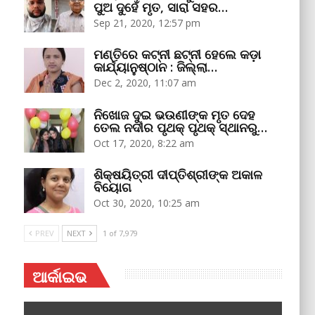
ପୁଅ ଦୁହେଁ ମୃତ, ସାରା ସହର…
Sep 21, 2020, 12:57 pm
ମଣ୍ତିରେ କଟ୍‌ନୀ ଛଟ୍‌ନୀ ହେଲେ କଡ଼ା
କାର୍ଯ୍ୟାନୁଷ୍ଠାନ : ଜିଲ୍ଲା…
Dec 2, 2020, 11:07 am
ନିଖୋଜ ଦୁଇ ଭଉଣୀଙ୍କ ମୃତ ଦେହ
ତେଲ ନଦୀର ପୃଥକ୍‌ ପୃଥକ୍‌ ସ୍ଥାନରୁ…
Oct 17, 2020, 8:22 am
ଶିକ୍ଷୟିତ୍ରୀ ଦୀପ୍ତିଶ୍ରୀଙ୍କ ଅକାଳ
ବିୟୋଗ
Oct 30, 2020, 10:25 am
PREV
NEXT
1 of 7,979
ଆର୍କାଇଭ