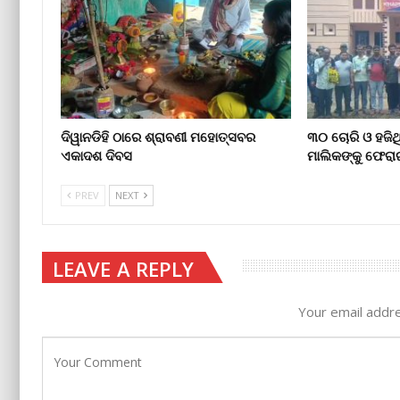
ଦିୱାନଡିହି ଠାରେ ଶ୍ରାବଣୀ ମହୋତ୍ସବର
୩୦ ଚୋରି ଓ ହଜିଥ
ଏକାଦଶ ଦିବସ
ମାଲିକଙ୍କୁ ଫେର
PREV
NEXT
LEAVE A REPLY
Your email addre