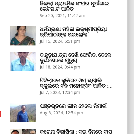
ଜିଲ୍ଲା ପ୍ରାଥମିକ ସଂଘର ନୂଆଁଖାଇ
ଭେଟଘାଟ ପାଳିତ
Sep 20, 2021, 11:42 am
ଧର୍ମପ୍ରାଣା ମହିଳା ଲକ୍ଷ୍ମୀପ୍ରିୟା
ତ୍ରିପାଠୀଙ୍କ ପରଲୋକ
Jul 15, 2024, 5:51 pm
ବାହୁଡ଼ାଯାତ୍ରା ଦେଖି ଫେରିବା ବେଳେ
ଦୁର୍ଘଟଣାରେ ମୃତ୍ୟୁ
Jul 18, 2024, 9:44 pm
ଟିଟିଲାଗଡ଼ ଜୁନିଅର ଓମ୍‌ ଭ୍ୟାଲି
ସ୍କୁଲରେ ବନ ମହୋତ୍ସବ ପାଳିତ :…
Jul 7, 2023, 12:34 pm
ପଞ୍ଚଭୂତରେ ଲୀନ ହେଲେ ନିମାଇଁ
Aug 6, 2024, 12:54 pm
କରୋନା ବିଭୀଷିକା : ଦୁଇ ଦିନରେ ବାପ