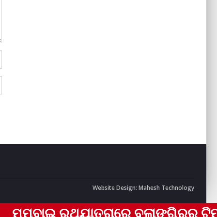
Website Design:
Mahesh Technology
ବାଇ ରଥଯାତ୍ରାରେ ବଲାଙ୍ଗିରର ଟିମ୍ ଏକ୍‌