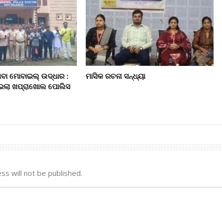
ିବା ମୋବାଇଲ୍‌ ଉଦ୍ଧାର :
ମାସିକ ରଚନା ସନ୍ଧ୍ୟା
ାଇଲା ଖପ୍ରାଖୋଲ ପୋଲିସ
ss will not be published.