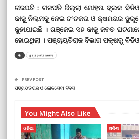
ଗଜପତି : ଗଜପତି ଜିଲ୍ଲା ମୋହନା ‌ବ୍ଲକ ବିଡି
କାଜୁ ନିଲାମକୁ ନେଇ ଚଂଚକତା ଓ କ୍ଷମତାର ଦୁର
କୁହାଯାଇଛି । ଗଞ୍ଜେଇ ସହ କାଜୁ ଜବତ ଘଟଣାରେ 
ହୋଇଥିଲା । ପଞ୍ଚାୟତିରାଜ ବିଭାଗ ପକ୍ଷରୁ ବିଡି
gajapati news
PREV POST
ପଞ୍ଚାୟତିରାଜ ଓ ଲୋକସେବା ଦିବସ
You Might Also Like
ଓଡିଶା
ଓଡିଶା