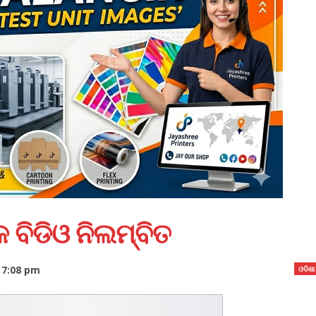
 ବିଡିଓ ନିଲମ୍ବିତ
 7:08 pm
ଓଡିଶା