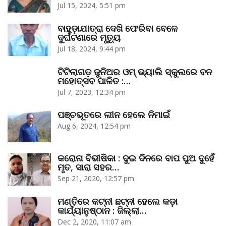
Jul 15, 2024, 5:51 pm
ବାହୁଡ଼ାଯାତ୍ରା ଦେଖି ଫେରିବା ବେଳେ
ଦୁର୍ଘଟଣାରେ ମୃତ୍ୟୁ
Jul 18, 2024, 9:44 pm
ଟିଟିଲାଗଡ଼ ଜୁନିଅର ଓମ୍‌ ଭ୍ୟାଲି ସ୍କୁଲରେ ବନ
ମହୋତ୍ସବ ପାଳିତ :…
Jul 7, 2023, 12:34 pm
ପଞ୍ଚଭୂତରେ ଲୀନ ହେଲେ ନିମାଇଁ
Aug 6, 2024, 12:54 pm
କରୋନା ବିଭୀଷିକା : ଦୁଇ ଦିନରେ ବାପ ପୁଅ ଦୁହେଁ
ମୃତ, ସାରା ସହର…
Sep 21, 2020, 12:57 pm
ମଣ୍ତିରେ କଟ୍‌ନୀ ଛଟ୍‌ନୀ ହେଲେ କଡ଼ା
କାର୍ଯ୍ୟାନୁଷ୍ଠାନ : ଜିଲ୍ଲା…
Dec 2, 2020, 11:07 am