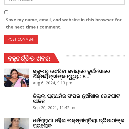
Save my name, email, and website in this browser for
the next time I comment.
ବହୁଚର୍ଚ୍ଚିତ ଖବର
ସ୍କୁଲରୁ ଫେରିବା ସମୟରେ ଦୁର୍ଘଟଣାରେ
ଶିକ୍ଷୟିତ୍ରୀଙ୍କ ମୃତ୍ୟୁ : ୧…
Aug 6, 2024, 9:13 pm
ଜିଲ୍ଲା ପ୍ରାଥମିକ ସଂଘର ନୂଆଁଖାଇ ଭେଟଘାଟ
ପାଳିତ
Sep 20, 2021, 11:42 am
ଧର୍ମପ୍ରାଣା ମହିଳା ଲକ୍ଷ୍ମୀପ୍ରିୟା ତ୍ରିପାଠୀଙ୍କ
ପରଲୋକ