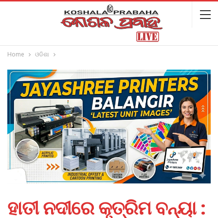
Home
ଓଡିଶା
ହାତୀ ନଦୀରେ କୃତ୍ରିମ ବନ୍ୟା :