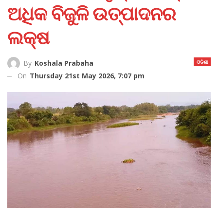
ଅଧିକ ବିଜୁଳି ଉତ୍ପାଦନର
ଲକ୍ଷ
ଓଡିଶା
By
Koshala Prabaha
On
Thursday 21st May 2026, 7:07 pm