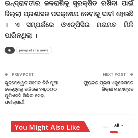
ଇନ୍ଦ୍ରାବତୀର ଜଳରାଶିକୁ ସୁରକ୍ଷିତ ରଖିବା ପାଇଁ
ଜିଲ୍ଲା ପ୍ରଶାସନ ପଦକ୍ଷେପ ନେବାକୁ ଦାବୀ ହେଉଛି
। ଏ ସମ୍ପର୍କରେ ଓଏଚ୍‌ପିସିର ମତାମତ ମିଳି
ପାରିନଥିଲା ।
jayapatana news
PREV POST
NEXT POST
ଭୁବନେଶ୍ୱର ସମେତ ତିନି ନୂଆ
ଫ୍ୟୁଚର ପ୍ଲସ ଏଜୁକେସନର
କେନ୍ଦ୍ରକୁ ବାଛିଲେ ୨୩,୦୦୦
ଶିକ୍ଷା ମହୋତ୍ସବ
ୟୁପିଏସସି ସିଭିଲ ସେବା
ପରୀକ୍ଷାର୍ଥୀ
You Might Also Like
All