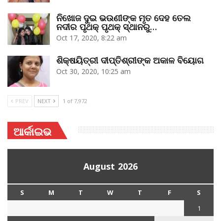
ନିଖୋଜ ଦୁଇ ଭଉଣୀଙ୍କ ମୃତ ଦେହ ତେଲ
ନଦୀର ପୃଥକ୍‌ ପୃଥକ୍‌ ସ୍ଥାନରୁ…
Oct 17, 2020, 8:22 am
ଶିକ୍ଷୟିତ୍ରୀ ଦୀପ୍ତିଶ୍ରୀଙ୍କ ଅକାଳ ବିୟୋଗ
Oct 30, 2020, 10:25 am
PREV
NEXT
1 of 7,972
ଆର୍କାଇଭ
August 2026
S
M
T
W
T
F
S
1