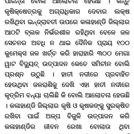
ପାରନ୍ତା ବୋଲି ଆଲୋଚନା ହେଉଛି । କିନ୍ତୁ
କୃଷିକ୍ଷେତ୍ରକୁ ଅଗ୍ରାଧିକାର ଦେବାର ଲକ୍ଷ
ରଖିଥିବା ଇନ୍ଦ୍ରାବତୀ ଉପରେ କଳାହାଣ୍ଡି ଜିଲ୍ଲାର
ଆଠଟି ବ୍ଲକ ନିର୍ଭରଶୀଳ ରହିଥିବା ବେଳେ ଜଳ
ସେଚନର ଅବଧି ନ ଥାଇ ଦୈନିକ ପ୍ରାୟ ୧୦୦
କୁମେକ୍ସ ଜଳ ଖର୍ଚ୍ଚ କରି ହାରାହାରି ୩୦୦ ମେଗା
ୱାଟ ବିଦ୍ୟୁତ୍ ଉତ୍ପାଦନ କେତେ ସମିଚୀନ ବୋଲି
ପ୍ରଶ୍ନ ଉଠୁଛି । ହାତୀ ନଦୀରେ ପ୍ରବାହିତ
ହେଉଥିବା ଜଳରାଶିକୁ ଦେଖି ଏହା ହାତୀ ନଦୀରେ
କୃତ୍ରିମ ବନ୍ୟା ଚାଲିଛି କି ବୋଲି ଆଲୋଚନା ହେଉଛି
। କଳାହାଣ୍ଡି ଜିଲ୍ଲାର କୃଷି ଓ କୃଷକଙ୍କୁ ସୁରକ୍ଷିତ
ରଖିବା ପାଇଁ ଅଳ୍ପ ବିଜୁଳି ଉତ୍ପାଦନ କରି
କଳାହାଣ୍ଡିର ଜୀବନ ରେଖା ବୋଲାଉ ଥିବା