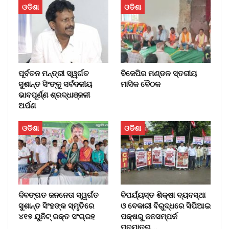
ଓଡିଶା
ଓଡିଶା
ପୂର୍ବତନ ମନ୍ତ୍ରୀ ସ୍ୱର୍ଗତ
ବିଜେପିର ମଣ୍ଡଳ ସ୍ତରୀୟ
ସୁଶାନ୍ତ ସିଂଙ୍କୁ ସର୍ବଦଳୀୟ
ମାସିକ ବୈଠକ
ଭାବପୂର୍ଣ୍ଣ ଶ୍ରଦ୍ଧାଞ୍ଜଳୀ
ଅର୍ପଣ
ଓଡିଶା
ଓଡିଶା
ଦିବଙ୍ଗତ ଜନନେତା ସ୍ୱର୍ଗତ
ବିପର୍ଯ୍ୟସ୍ତ ଶିକ୍ଷା ବ୍ୟବସ୍ଥା
ସୁଶାନ୍ତ ସିଂହଙ୍କ ସ୍ମୃତିରେ
ଓ ବେକାରୀ ବିରୁଦ୍ଧରେ ସିପିଆଇ
୪୧୭ ୟୁନିଟ୍ ରକ୍ତ ସଂଗ୍ରହ
ପକ୍ଷରୁ ଜନସମ୍ପର୍କ
ପଦଯାତ୍ରା…