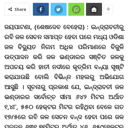
Share
ଜୟପାଟଣା, (ଶେଷଦେବ ବେହେରା) : ଇନ୍ଦ୍ରାବତୀରୁ
ରବି ଜଳ ସେଚନ ସମାପ୍ତ ହେବା ପରେ ମଧ୍ୟ ଓଡିଶା
ଜଳ ବିଦ୍ୟୁତ ନିଗମ ଅଧିକ ପରିମାଣରେ ବିଜୁଳି
ଉତ୍ପାଦନ କରି ଜଳ ଭଣ୍ଡାରର ସଞ୍ଚିତ ଜଳକୁ
ଅପଚୟ କରି ହାତୀ ନଦୀରେ କୃତ୍ରିମ ବନ୍ୟା ସୃଷ୍ଟି
କରାଯାଉଛି ବୋଲି ବିଭିନ୍ନ ମହଲରୁ ଅଭିଯୋଗ
ଆସୁଛି । ସୂଚନାରୁ ପ୍ରକାଶ ଯେ, ଇନ୍ଦ୍ରାବତୀ ଜଳ
ଭଣ୍ଡାରର ସର୍ବୋଚ୍ଚ ସୀମା ୬୪୨ ମିଟର ଅର୍ଥାତ
୧,୪୮, ୫୫୦ ହେକ୍ଟର ମିଟର ରହିଥିବା ବେଳେ ଗତ
୧୭/୫ରେ ରବି ଜଳ ସେଚନ ବନ୍ଦ ହେବା ପରେ ଜଳ
ପତ୍ତନ ୬୩୧.୭୧ମିଟର ଅର୍ଥାତ ୪୬, ୬୫୯ହେକ୍ଟର