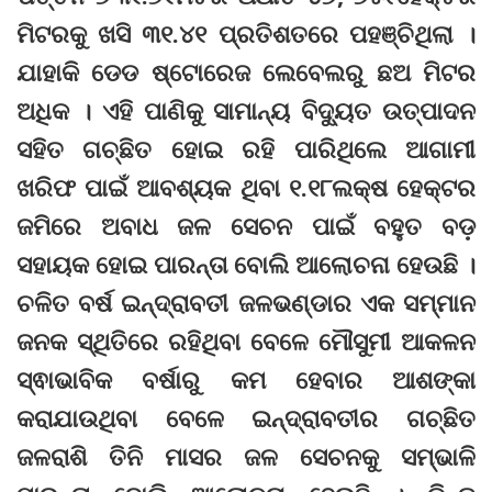
ମିଟରକୁ ଖସି ୩୧.୪୧ ପ୍ରତିଶତରେ ପହଞ୍ଚିଥିଲା ।
ଯାହାକି ଡେଡ ଷ୍ଟୋରେଜ ଲେବେଲରୁ ଛଅ ମିଟର
ଅଧିକ । ଏହି ପାଣିକୁ ସାମାନ୍ୟ ବିଦ୍ୟୁତ ଉତ୍ପାଦନ
ସହିତ ଗଚ୍ଛିତ ହୋଇ ରହି ପାରିଥିଲେ ଆଗାମୀ
ଖରିଫ ପାଇଁ ଆବଶ୍ୟକ ଥିବା ୧.୧୮ଲକ୍ଷ ହେକ୍ଟର
ଜମିରେ ଅବାଧ ଜଳ ସେଚନ ପାଇଁ ବହୁତ ବଡ଼
ସହାୟକ ହୋଇ ପାରନ୍ତା ବୋଲି ଆଲୋଚନା ହେଉଛି ।
ଚଳିତ ବର୍ଷ ଇନ୍ଦ୍ରାବତୀ ଜଳଭଣ୍ଡାର ଏକ ସମ୍ମାନ
ଜନକ ସ୍ଥିତିରେ ରହିଥିବା ବେଳେ ମୌସୁମୀ ଆକଳନ
ସ୍ଵାଭାବିକ ବର୍ଷାରୁ କମ ହେବାର ଆଶଙ୍କା
କରାଯାଉଥିବା ବେଳେ ଇନ୍ଦ୍ରାବତୀର ଗଚ୍ଛିତ
ଜଳରାଶି ତିନି ମାସର ଜଳ ସେଚନକୁ ସମ୍ଭାଳି