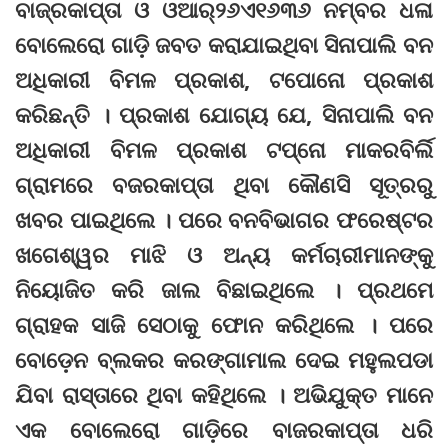
ବାଜ୍ରକାପ୍ତା ଓ ଓଆର୍‌୨୬ଏ୧୬୩୬ ନମ୍ବର ଧଳା
ବୋଲେରୋ ଗାଡ଼ି ଜବତ କରାଯାଇଥିବା ସିନାପାଲି ବନ
ଅଧିକାରୀ ବିମଳ ପ୍ରକାଶ, ଟପୋନୋ ପ୍ରକାଶ
କରିଛନ୍ତି । ପ୍ରକାଶ ଯୋଗ୍ୟ ଯେ, ସିନାପାଲି ବନ
ଅଧିକାରୀ ବିମଳ ପ୍ରକାଶ ଟପ୍ନୋ ମାକରବିର୍ଲି
ଗ୍ରାମରେ ବଜରକାପ୍ତା ଥିବା କୌଣସି ସୂତ୍ରରୁ
ଖବର ପାଇଥିଲେ । ପରେ ବନବିଭାଗର ଫରେଷ୍ଟର
ଖଗେଶ୍ୱର ମାଝି ଓ ଅନ୍ୟ କର୍ମଚାରୀମାନଙ୍କୁ
ନିୟୋଜିତ କରି ଜାଲ ବିଛାଇଥିଲେ । ପ୍ରଥମେ
ଗ୍ରାହକ ସାଜି ସେଠାକୁ ଫୋନ କରିଥିଲେ । ପରେ
ବୋଡ଼େନ ବ୍ଲକର କରଙ୍ଗାମାଲ ଦେଇ ମହୁଲପଡା
ଯିବା ରାସ୍ତାରେ ଥିବା କହିଥିଲେ । ଅଭିଯୁକ୍ତ ମାନେ
ଏକ ବୋଲେରୋ ଗାଡ଼ିରେ ବାଜରକାପ୍ତା ଧରି