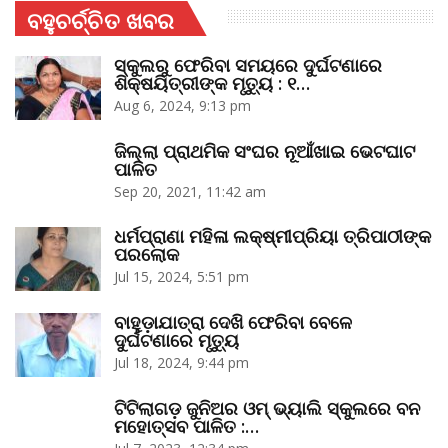
ବହୁଚର୍ଚ୍ଚିତ ଖବର
ସ୍କୁଲରୁ ଫେରିବା ସମୟରେ ଦୁର୍ଘଟଣାରେ
ଶିକ୍ଷୟିତ୍ରୀଙ୍କ ମୃତ୍ୟୁ : ୧…
Aug 6, 2024, 9:13 pm
ଜିଲ୍ଲା ପ୍ରାଥମିକ ସଂଘର ନୂଆଁଖାଇ ଭେଟଘାଟ
ପାଳିତ
Sep 20, 2021, 11:42 am
ଧର୍ମପ୍ରାଣା ମହିଳା ଲକ୍ଷ୍ମୀପ୍ରିୟା ତ୍ରିପାଠୀଙ୍କ
ପରଲୋକ
Jul 15, 2024, 5:51 pm
ବାହୁଡ଼ାଯାତ୍ରା ଦେଖି ଫେରିବା ବେଳେ
ଦୁର୍ଘଟଣାରେ ମୃତ୍ୟୁ
Jul 18, 2024, 9:44 pm
ଟିଟିଲାଗଡ଼ ଜୁନିଅର ଓମ୍‌ ଭ୍ୟାଲି ସ୍କୁଲରେ ବନ
ମହୋତ୍ସବ ପାଳିତ :…