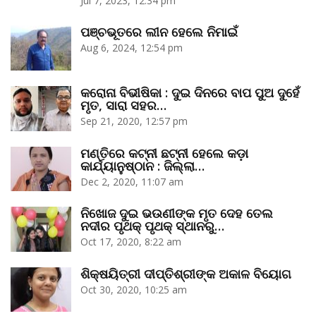
Jul 7, 2023, 12:34 pm
ପଞ୍ଚଭୂତରେ ଲୀନ ହେଲେ ନିମାଇଁ
Aug 6, 2024, 12:54 pm
କରୋନା ବିଭୀଷିକା : ଦୁଇ ଦିନରେ ବାପ ପୁଅ ଦୁହେଁ
ମୃତ, ସାରା ସହର…
Sep 21, 2020, 12:57 pm
ମଣ୍ତିରେ କଟ୍‌ନୀ ଛଟ୍‌ନୀ ହେଲେ କଡ଼ା
କାର୍ଯ୍ୟାନୁଷ୍ଠାନ : ଜିଲ୍ଲା…
Dec 2, 2020, 11:07 am
ନିଖୋଜ ଦୁଇ ଭଉଣୀଙ୍କ ମୃତ ଦେହ ତେଲ
ନଦୀର ପୃଥକ୍‌ ପୃଥକ୍‌ ସ୍ଥାନରୁ…
Oct 17, 2020, 8:22 am
ଶିକ୍ଷୟିତ୍ରୀ ଦୀପ୍ତିଶ୍ରୀଙ୍କ ଅକାଳ ବିୟୋଗ
Oct 30, 2020, 10:25 am