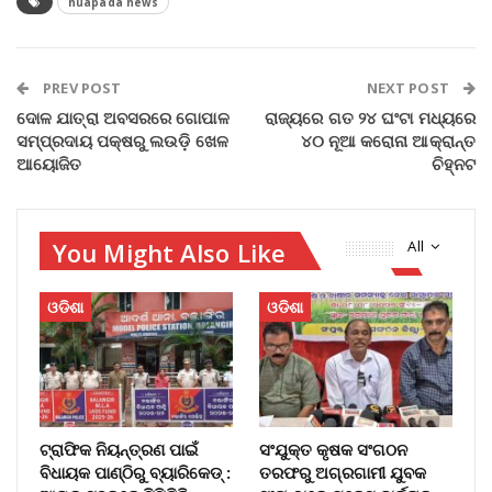
nuapada news
PREV POST
NEXT POST
ଦୋଳ ଯାତ୍ରା ଅବସରରେ ଗୋପାଳ
ରାଜ୍ୟରେ ଗତ ୨୪ ଘଂଟା ମଧ୍ୟରେ
ସମ୍ପ୍ରଦାୟ ପକ୍ଷରୁ ଲଉଡ଼ି ଖେଳ
୪୦ ନୂଆ କରୋନା ଆକ୍ରାନ୍ତ
ଆୟୋଜିତ
ଚିହ୍ନଟ
You Might Also Like
All
ଓଡିଶା
ଓଡିଶା
ଟ୍ରାଫିକ ନିୟନ୍ତ୍ରଣ ପାଇଁ
ସଂଯୁକ୍ତ କୃଷକ ସଂଗଠନ
ବିଧାୟକ ପାଣ୍ଠିରୁ ବ୍ୟାରିକେଡ୍‌ :
ତରଫରୁ ଅଗ୍ରଗାମୀ ଯୁବକ