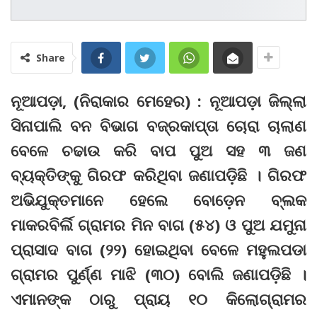
Share
ନୂଆପଡ଼ା, (ନିରାକାର ମେହେର) : ନୂଆପଡ଼ା ଜିଲ୍ଲା
ସିନାପାଲି ବନ ବିଭାଗ ବଜ୍ରକାପ୍ତା ଚୋରା ଚାଲାଣ
ବେଳେ ଚଢାଉ କରି ବାପ ପୁଅ ସହ ୩ ଜଣ
ବ୍ୟକ୍ତିଙ୍କୁ ଗିରଫ କରିଥିବା ଜଣାପଡ଼ିଛି । ଗିରଫ
ଅଭିଯୁକ୍ତମାନେ ହେଲେ ବୋଡ଼େନ ବ୍ଲକ
ମାକରବିର୍ଲି ଗ୍ରାମର ମିନ ବାଗ (୫୪) ଓ ପୁଅ ଯମୁନା
ପ୍ରାସାଦ ବାଗ (୨୨) ହୋଇଥିବା ବେଳେ ମହୁଲପଡା
ଗ୍ରାମର ପୁର୍ଣ୍ଣ ମାଝି (୩୦) ବୋଲି ଜଣାପଡ଼ିଛି ।
ଏମାନଙ୍କ ଠାରୁ ପ୍ରାୟ ୧୦ କିଲୋଗ୍ରାମର