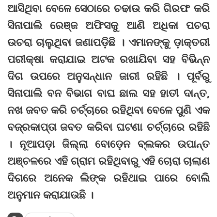
ଆସିଥିବା ବେଳେ ସେଠାରେ ଚଢାଉ କରି ଗିରଫ କରି
ସିନାପାଲି ରେଞ୍ଜ ଅଫିସକୁ ଆଣି ଅଧିକା ପଚରା
ଉଚରା ଚାଲୁଥିବା ଜଣାପଡ଼ିଛି । ଏମାନଙ୍କୁ ଡ଼ାକ୍ତରୀ
ପରୀକ୍ଷା କରାଯାଇ ଅଟକ ରଖାଯିବା ସହ ବିଭିନ୍ନ
ଦିଗ ଉପରେ ଅନୁସନ୍ଧାନ ଜାରୀ ରହିଛି । ପୂର୍ବରୁ
ସିନାପାଲି ବନ ବିଭାଗ ବାଘ ଛାଲ ସହ ହାତୀ ଦାନ୍ତ,
ନଖ ଜବତ କରି ଚର୍ଚ୍ଚାରେ ରହିଥିବା ବେଳେ ପୁଣି ଏକ
ବଜ୍ରକାପ୍ତା ଜବତ କରିବା ଘଟଣା ଚର୍ଚ୍ଚାରେ ରହିଛି
। ନୂଆପଡ଼ା ଜିଲ୍ଲା ବୋଡ଼େନ ବ୍ଲକର ଉପାନ୍ତ
ଅଞ୍ଚଳରେ ଏହି ଗ୍ରାମ ରହିଥିବାରୁ ଏହି ଚୋରା ଚାଲାଣ
ଦିଗରେ ଅନେକ ଲିଙ୍କ ରହିଥାଇ ପାରେ ବୋଲି
ଅନୁମାନ କରାଯାଉଛି ।