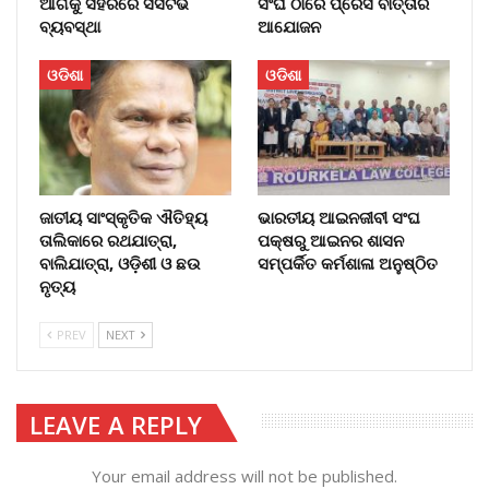
ଆଗକୁ ସହରରେ ସିସିଟିଭି
ସଂଘ ଠାରେ ପ୍ରେସ ବାର୍ତ୍ତାର
ବ୍ୟବସ୍ଥା
ଆଯୋଜନ
ଓଡିଶା
ଓଡିଶା
ଜାତୀୟ ସାଂସ୍କୃତିକ ଐତିହ୍ୟ
ଭାରତୀୟ ଆଇନଜୀବୀ ସଂଘ
ତାଲିକାରେ ରଥଯାତ୍ରା,
ପକ୍ଷରୁ ଆଇନର ଶାସନ
ବାଲିଯାତ୍ରା, ଓଡ଼ିଶୀ ଓ ଛଉ
ସମ୍ପର୍କିତ କର୍ମଶାଳା ଅନୁଷ୍ଠିତ
ନୃତ୍ୟ
PREV
NEXT
LEAVE A REPLY
Your email address will not be published.