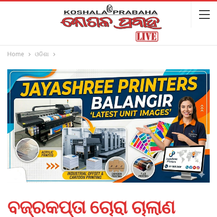
Home
ଓଡିଶା
ବଜ୍ରକପ୍ତା ଚୋରା ଚାଲାଣ