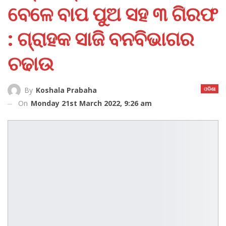
ବେଳେ ବାପ ପୁଅ ସହ ୩ ଗିରଫ
: ଗ୍ରାହକ ସାଜି ବନବିଭାଗର
ଚଢାଉ
ଓଡିଶା
By
Koshala Prabaha
On
Monday 21st March 2022, 9:26 am