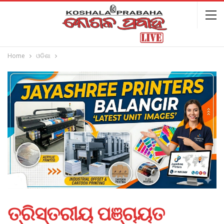
Home
ଓଡିଶା
ତ୍ରିସ୍ତରୀୟ ପଞ୍ଚାୟତ