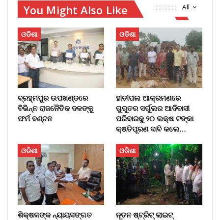
You Might Also Like
All
ଓଡିଶା
ଓଡିଶା
ବ୍ରହ୍ମପୁର ଉପଖଣ୍ଡରେ
ହାତୀପଲ ଆକ୍ରମଣରେ
ବିଭିନ୍ନ ରାଜନୈତିକ ଦଳଙ୍କୁ
ଗୁରୁତର ସର୍ଗୁଲର ଆଦିବାସୀ
ଫର୍ମ ବଣ୍ଟନ
ପରିବାରକୁ ୨୦ ଲକ୍ଷ ଟଙ୍କା
କ୍ଷତିପୂରଣ ଦାବି କଲେ…
ଓଡିଶା
ଓଡିଶା
ଶିକ୍ଷକଙ୍କ ନ୍ୟାୟସଙ୍ଗତ
ନୂତନ ଷ୍ଟ୍ରିଟ୍ ଲାଇଟ୍‌