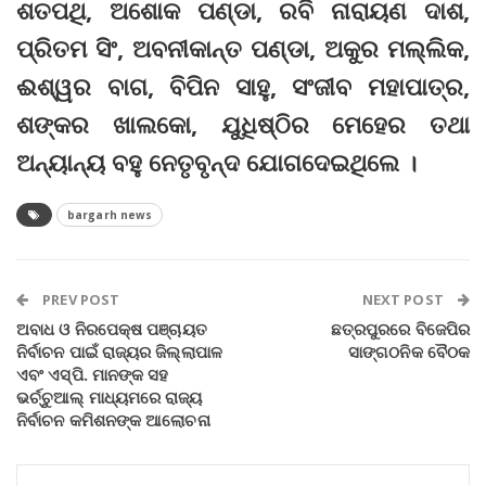
ଶତପଥି, ଅଶୋକ ପଣ୍ଡା, ରବି ନାରାୟଣ ଦାଶ,
ପ୍ରିତମ ସିଂ, ଅବନୀକାନ୍ତ ପଣ୍ଡା, ଅକୁର ମଲ୍ଲିକ,
ଈଶ୍ୱର ବାଗ, ବିପିନ ସାହୁ, ସଂଜୀବ ମହାପାତ୍ର,
ଶଙ୍କର ଖାଲକୋ, ଯୁଧିଷ୍ଠିର ମେହେର ତଥା
ଅନ୍ୟାନ୍ୟ ବହୁ ନେତୃବୃନ୍ଦ ଯୋଗଦେଇଥିଲେ ।
bargarh news
PREV POST
NEXT POST
ଅବାଧ ଓ ନିରପେକ୍ଷ ପଞ୍ଚାୟତ
ଛତ୍ରପୁରରେ ବିଜେପିର
ନିର୍ବାଚନ ପାଇଁ ରାଜ୍ୟର ଜିଲ୍ଲାପାଳ
ସାଙ୍ଗଠନିକ ବୈଠକ
ଏବଂ ଏସ୍‌ପି. ମାନଙ୍କ ସହ
ଭର୍ଚ୍ଚୁଆଲ୍‌ ମାଧ୍ୟମରେ ରାଜ୍ୟ
ନିର୍ବାଚନ କମିଶନଙ୍କ ଆଲୋଚନା