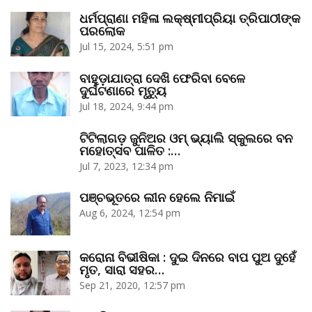
ଧର୍ମପ୍ରାଣା ମହିଳା ଲକ୍ଷ୍ମୀପ୍ରିୟା ତ୍ରିପାଠୀଙ୍କ
ପରଲୋକ
Jul 15, 2024, 5:51 pm
ବାହୁଡ଼ାଯାତ୍ରା ଦେଖି ଫେରିବା ବେଳେ
ଦୁର୍ଘଟଣାରେ ମୃତ୍ୟୁ
Jul 18, 2024, 9:44 pm
ଟିଟିଲାଗଡ଼ ଜୁନିଅର ଓମ୍‌ ଭ୍ୟାଲି ସ୍କୁଲରେ ବନ
ମହୋତ୍ସବ ପାଳିତ :…
Jul 7, 2023, 12:34 pm
ପଞ୍ଚଭୂତରେ ଲୀନ ହେଲେ ନିମାଇଁ
Aug 6, 2024, 12:54 pm
କରୋନା ବିଭୀଷିକା : ଦୁଇ ଦିନରେ ବାପ ପୁଅ ଦୁହେଁ
ମୃତ, ସାରା ସହର…
Sep 21, 2020, 12:57 pm