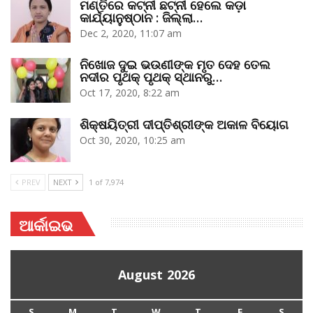
ମଣ୍ତିରେ କଟ୍‌ନୀ ଛଟ୍‌ନୀ ହେଲେ କଡ଼ା
କାର୍ଯ୍ୟାନୁଷ୍ଠାନ : ଜିଲ୍ଲା…
Dec 2, 2020, 11:07 am
ନିଖୋଜ ଦୁଇ ଭଉଣୀଙ୍କ ମୃତ ଦେହ ତେଲ
ନଦୀର ପୃଥକ୍‌ ପୃଥକ୍‌ ସ୍ଥାନରୁ…
Oct 17, 2020, 8:22 am
ଶିକ୍ଷୟିତ୍ରୀ ଦୀପ୍ତିଶ୍ରୀଙ୍କ ଅକାଳ ବିୟୋଗ
Oct 30, 2020, 10:25 am
PREV
NEXT
1 of 7,974
ଆର୍କାଇଭ
August 2026
S
M
T
W
T
F
S