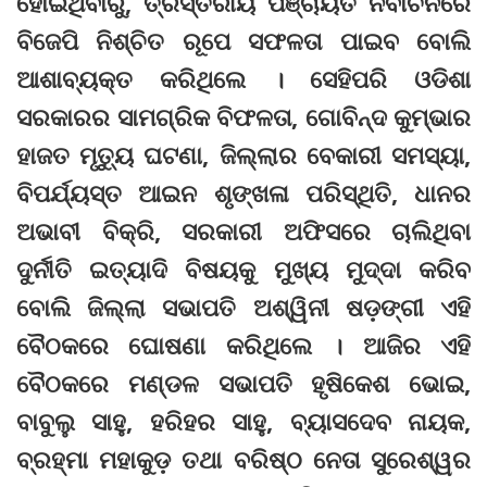
ହୋଇଥିବାରୁ, ତ୍ରିସ୍ତରୀୟ ପଞ୍ଚାୟତ ନିର୍ବାଚନରେ
ବିଜେପି ନିଶ୍ଚିତ ରୂପେ ସଫଳତା ପାଇବ ବୋଲି
ଆଶାବ୍ୟକ୍ତ କରିଥିଲେ । ସେହିପରି ଓଡିଶା
ସରକାରର ସାମଗ୍ରିକ ବିଫଳତା, ଗୋବିନ୍ଦ କୁମ୍ଭାର
ହାଜତ ମୃତ୍ୟୁ ଘଟଣା, ଜିଲ୍ଲାର ବେକାରୀ ସମସ୍ୟା,
ବିପର୍ଯ୍ୟସ୍ତ ଆଇନ ଶୃଙ୍ଖଳା ପରିସ୍ଥିତି, ଧାନର
ଅଭାବୀ ବିକ୍ରି, ସରକାରୀ ଅଫିସରେ ଚାଲିଥିବା
ଦୁର୍ନୀତି ଇତ୍ୟାଦି ବିଷୟକୁ ମୁଖ୍ୟ ମୁଦ୍ଦା କରିବ
ବୋଲି ଜିଲ୍ଲା ସଭାପତି ଅଶ୍ୱିନୀ ଷଡ଼ଙ୍ଗୀ ଏହି
ବୈଠକରେ ଘୋଷଣା କରିଥିଲେ । ଆଜିର ଏହି
ବୈଠକରେ ମଣ୍ଡଳ ସଭାପତି ହୃଷିକେଶ ଭୋଇ,
ବାବୁଲୁ ସାହୁ, ହରିହର ସାହୁ, ବ୍ୟାସଦେବ ନାୟକ,
ବ୍ରହ୍ମା ମହାକୁଡ଼ ତଥା ବରିଷ୍ଠ ନେତା ସୁରେଶ୍ୱର