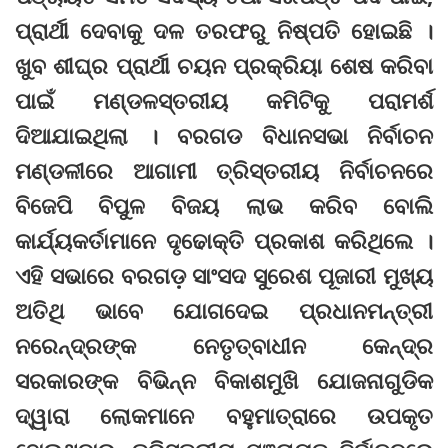
ପ୍ରାର୍ଥୀ ଦେବାକୁ ଦଳ ତରଫରୁ ନିଷ୍ପତି ହୋଇଛି ।
ଖୁବ ଶୀଘ୍ର ପ୍ରାର୍ଥୀ ଚୟନ ପ୍ରକ୍ରିୟା ଶେଷ କରିବା
ପାଇଁ ମଣ୍ଡଳସ୍ତରୀୟ କମିଟିକୁ ପରାମର୍ଶ
ଦିଆଯାଇଥିଲା । ବରଗଡ ବିଧାନସଭା ନିର୍ବାଚନ
ମଣ୍ଡଳୀରେ ଆଗାମୀ ତ୍ରିସ୍ତରୀୟ ନିର୍ବାଚନରେ
ବିଜେପି ବିପୁଳ ବିଜୟ ଲାଭ କରିବ ବୋଲି
କାର୍ଯ୍ୟକର୍ତାମାନେ ଦୃଢୋକ୍ତି ପ୍ରକାଶ କରିଥିଲେ ।
ଏହି ସଭାରେ ବରଗଡ଼ ସାଂସଦ ସୁରେଶ ପୂଜାରୀ ମୁଖ୍ୟ
ଅତିଥି ଭାବେ ଯୋଗଦେଇ ପ୍ରଧାନମନ୍ତ୍ରୀ
ନରେନ୍ଦ୍ରଙ୍କ ନେତୃତ୍ବାଧୀନ କେନ୍ଦ୍ର
ସରକାରଙ୍କ ବିଭିନ୍ନ ବିକାଶମୁଖି ଯୋଜନାଗୁଡିକ
ଦ୍ୱାରା ଲୋକମାନେ ବହୁମାତ୍ରାରେ ଉପକୃତ