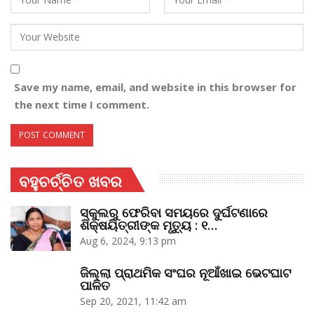
Save my name, email, and website in this browser for
the next time I comment.
ବହୁଚର୍ଚ୍ଚିତ ଖବର
ସ୍କୁଲରୁ ଫେରିବା ସମୟରେ ଦୁର୍ଘଟଣାରେ
ଶିକ୍ଷୟିତ୍ରୀଙ୍କ ମୃତ୍ୟୁ : ୧…
Aug 6, 2024, 9:13 pm
ଜିଲ୍ଲା ପ୍ରାଥମିକ ସଂଘର ନୂଆଁଖାଇ ଭେଟଘାଟ
ପାଳିତ
Sep 20, 2021, 11:42 am