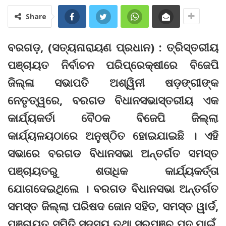
Share
ବରଗଡ଼, (ସତ୍ୟନାରାୟଣ ପ୍ରଧାନ) : ତ୍ରିସ୍ତରୀୟ
ପଞ୍ଚାୟତ ନିର୍ବାଚନ ପରିପ୍ରେକ୍ଷୀରେ ବିଜେପି
ଜିଲ୍ଳା ସଭାପତି ଅଶ୍ୱିନୀ ଷଡ଼ଙ୍ଗୀଙ୍କ
ନେତୃତ୍ୱରେ, ବରଗଡ ବିଧାନସଭାସ୍ତରୀୟ ଏକ
କାର୍ଯ୍ୟକର୍ତା ବୈଠକ ବିଜେପି ଜିଲ୍ଲା
କାର୍ଯ୍ୟଳୟଠାରେ ଅନୁଷ୍ଠିତ ହୋଇଯାଇଛି । ଏହି
ସଭାରେ ବରଗଡ ବିଧାନସଭା ଅନ୍ତର୍ଗତ ସମସ୍ତ
ପଞ୍ଚାୟତରୁ ଶତାଧିକ କାର୍ଯ୍ୟକର୍ତ୍ତା
ଯୋଗଦେଇଥିଲେ । ବରଗଡ ବିଧାନସଭା ଅନ୍ତର୍ଗତ
ସମସ୍ତ ଜିଲ୍ଲା ପରିଷଦ ଜୋନ ସହିତ, ସମସ୍ତ ୱାର୍ଡ,
ପଞ୍ଚାୟତ ସମିତି ସଦସ୍ୟ ତଥା ସରପଞ୍ଚ ପଦ ପାଇଁ,