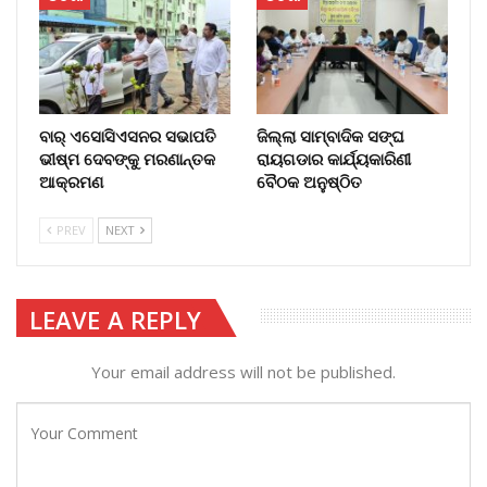
ବାର୍‌ ଏସୋସିଏସନର ସଭାପତି
ଜିଲ୍ଲା ସାମ୍ବାଦିକ ସଙ୍ଘ
ଭୀଷ୍ମ ଦେବଙ୍କୁ ମରଣାନ୍ତକ
ରାୟଗଡାର କାର୍ଯ୍ୟକାରିଣୀ
ଆକ୍ରମଣ
ବୈଠକ ଅନୁଷ୍ଠିତ
PREV
NEXT
LEAVE A REPLY
Your email address will not be published.