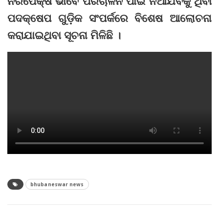
ନିରପେକ୍ଷ ଭାବେ ପରିଚାଳନ ପାଇଁ ନିଆଯିବକୁ ଥିବା
ପଦକ୍ଷେପ ଗୁଡ଼ିକ ସଂପର୍କରେ ବିଶେଷ ଆଲୋଚନା
କରାଯାଇଥିବା ସୂଚନା ମିଳିଛି ।
bhubaneswar news