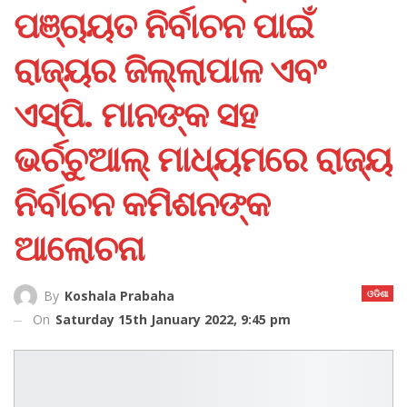
ପଞ୍ଚାୟତ ନିର୍ବାଚନ ପାଇଁ
ରାଜ୍ୟର ଜିଲ୍ଲାପାଳ ଏବଂ
ଏସ୍‌ପି. ମାନଙ୍କ ସହ
ଭର୍ଚ୍ଚୁଆଲ୍‌ ମାଧ୍ୟମରେ ରାଜ୍ୟ
ନିର୍ବାଚନ କମିଶନଙ୍କ
ଆଲୋଚନା
ଓଡିଶା
By
Koshala Prabaha
On
Saturday 15th January 2022, 9:45 pm