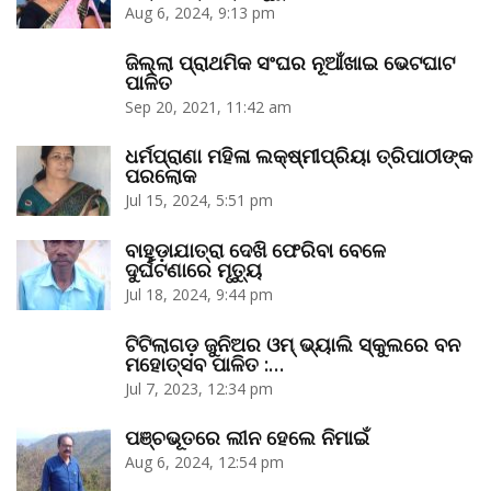
Aug 6, 2024, 9:13 pm
ଜିଲ୍ଲା ପ୍ରାଥମିକ ସଂଘର ନୂଆଁଖାଇ ଭେଟଘାଟ
ପାଳିତ
Sep 20, 2021, 11:42 am
ଧର୍ମପ୍ରାଣା ମହିଳା ଲକ୍ଷ୍ମୀପ୍ରିୟା ତ୍ରିପାଠୀଙ୍କ
ପରଲୋକ
Jul 15, 2024, 5:51 pm
ବାହୁଡ଼ାଯାତ୍ରା ଦେଖି ଫେରିବା ବେଳେ
ଦୁର୍ଘଟଣାରେ ମୃତ୍ୟୁ
Jul 18, 2024, 9:44 pm
ଟିଟିଲାଗଡ଼ ଜୁନିଅର ଓମ୍‌ ଭ୍ୟାଲି ସ୍କୁଲରେ ବନ
ମହୋତ୍ସବ ପାଳିତ :…
Jul 7, 2023, 12:34 pm
ପଞ୍ଚଭୂତରେ ଲୀନ ହେଲେ ନିମାଇଁ
Aug 6, 2024, 12:54 pm