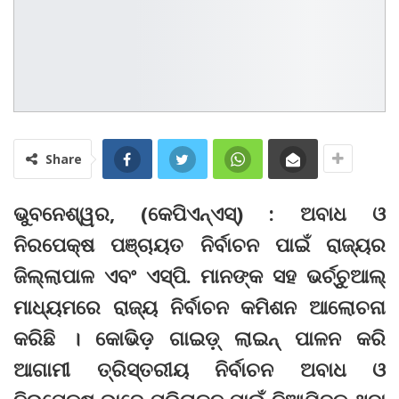
Share
ଭୁବନେଶ୍ୱର, (କେପିଏନ୍‌ଏସ୍‌) : ଅବାଧ ଓ
ନିରପେକ୍ଷ ପଞ୍ଚାୟତ ନିର୍ବାଚନ ପାଇଁ ରାଜ୍ୟର
ଜିଲ୍ଲାପାଳ ଏବଂ ଏସ୍‌ପି. ମାନଙ୍କ ସହ ଭର୍ଚ୍ଚୁଆଲ୍‌
ମାଧ୍ୟମରେ ରାଜ୍ୟ ନିର୍ବାଚନ କମିଶନ ଆଲୋଚନା
କରିଛି । କୋଭିଡ଼ ଗାଇଡ଼୍‌ ଲାଇନ୍‌ ପାଳନ କରି
ଆଗାମୀ ତ୍ରିସ୍ତରୀୟ ନିର୍ବାଚନ ଅବାଧ ଓ