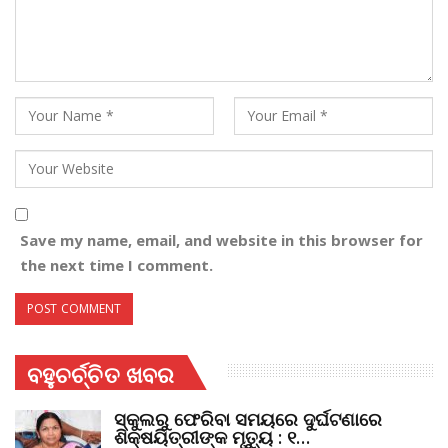
Save my name, email, and website in this browser for
the next time I comment.
ବହୁଚର୍ଚ୍ଚିତ ଖବର
ସ୍କୁଲରୁ ଫେରିବା ସମୟରେ ଦୁର୍ଘଟଣାରେ
ଶିକ୍ଷୟିତ୍ରୀଙ୍କ ମୃତ୍ୟୁ : ୧…