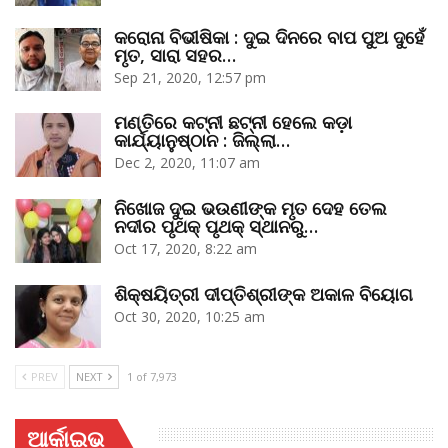
କରୋନା ବିଭୀଷିକା : ଦୁଇ ଦିନରେ ବାପ ପୁଅ ଦୁହେଁ
ମୃତ, ସାରା ସହର…
Sep 21, 2020, 12:57 pm
ମଣ୍ତିରେ କଟ୍‌ନୀ ଛଟ୍‌ନୀ ହେଲେ କଡ଼ା
କାର୍ଯ୍ୟାନୁଷ୍ଠାନ : ଜିଲ୍ଲା…
Dec 2, 2020, 11:07 am
ନିଖୋଜ ଦୁଇ ଭଉଣୀଙ୍କ ମୃତ ଦେହ ତେଲ
ନଦୀର ପୃଥକ୍‌ ପୃଥକ୍‌ ସ୍ଥାନରୁ…
Oct 17, 2020, 8:22 am
ଶିକ୍ଷୟିତ୍ରୀ ଦୀପ୍ତିଶ୍ରୀଙ୍କ ଅକାଳ ବିୟୋଗ
Oct 30, 2020, 10:25 am
PREV
NEXT
1 of 7,973
ଆର୍କାଇଭ