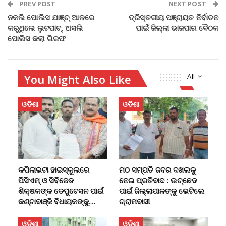
PREV POST
NEXT POST
ନକଲି ପୋଲିସ ଯାଞ୍ଚ୍ ଆଳରେ
ତ୍ରିସ୍ତରୀୟ ପଞ୍ଚାୟତ ନିର୍ବାଚନ
କରୁଥିଲେ ଲୁଟପାଟ୍, ଅସଲି
ପାଇଁ ଜିଲ୍ଲା ଭାଜପାର ବୈଠକ
ପୋଲିସ କଲା ଗିରଫ
You Might Also Like
All
ଓଡିଶା
ଓଡିଶା
କପିଲାଭଟା ହାଇସ୍କୁଲରେ
ମଠ ସମ୍ପତି ଜବର ଦଖଲକୁ
ପିସିଏମ୍ ଓ ସିବିଜେଡ
ନେଇ ପ୍ରତିବାଦ : ଉଚ୍ଛେଦ
ଶିକ୍ଷକଙ୍କ ଡେପୁଟେସନ ପାଇଁ
ପାଇଁ ଜିଲ୍ଲାପାଳଙ୍କୁ ଭେଟିଲେ
କଣ୍ଟାବାଞ୍ଜି ବିଧାୟକଙ୍କୁ…
ଗ୍ରାମବାସୀ
ଓଡିଶା
ଓଡିଶା