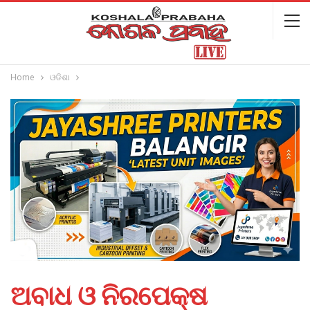
Home
ଓଡିଶା
ଅବାଧ ଓ ନିରପେକ୍ଷ