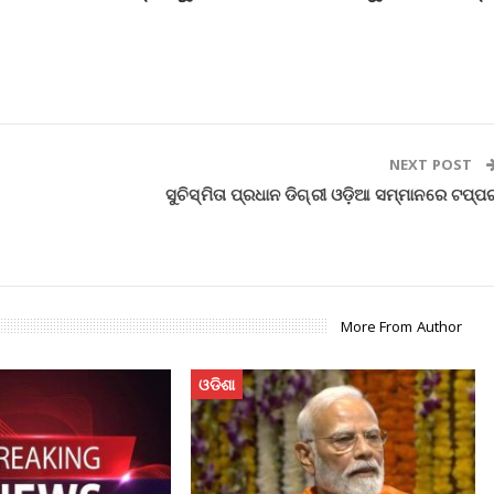
NEXT POST
ସୁଚିସ୍ମିତା ପ୍ରଧାନ ଡିଗ୍ରୀ ଓଡ଼ିଆ ସମ୍ମାନରେ ଟପ୍‌ପର୍
More From Author
ଓଡିଶା