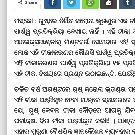
Share
ମସ୍କୋ : ରୁଷ୍‌ରେ ନିର୍ମିତ କରୋନା ଭୂତାଣୁର ଏକ
ପାର୍ଶ୍ୱ ପ୍ରତିକ୍ରିୟା ଦେଖାଇ ନାହିଁ । ଏହି ଟୀକ
ଆଲେକ୍ସଜାଣ୍ଡାର୍ ଗିଣ୍ଟବର୍ଗ ସୋମବାର ଏହି ସ
ଲୋକ ଏହି ଟୀକାକରଣର କୌଣସି ପାର୍ଶ୍ୱ ପ୍ରତିକ୍ରି
ଏହି ଟୀକାକରଣର ପାର୍ଶ୍ୱ ପ୍ରତିକ୍ରିୟା ୧୫ ପ
ଏହି ଟୀକା ବିଷୟରେ ପ୍ରଶ୍ନ ଉଠାଇଛନ୍ତି, ଯେଉଁଥିର
ଚଳିତ ବର୍ଷ ଅଗଷ୍ଟରେ ରୁଷ୍‌ କରୋନା ଭୂତାଣୁର ପ
ଏହି ଟୀକା ପଞ୍ଜିକୃତ ହେବା ମାତ୍ରେ ସ୍କାନରରେ 
ଯେ, ରୁଷ୍‌ କେବଳ ଟୀକା ଦୌଡ଼ରେ ଆଗକୁ ଯିବ
ପରୀକ୍ଷା ବିନା ଟୀକା ପଞ୍ଜୀକୃତ କରିଛି । ପାଶ
ଏହାର ପୁରୁଣା ବୈଷୟିକ ଜ୍ଞାନକୌଶଳ ବ୍ୟବହାର କ