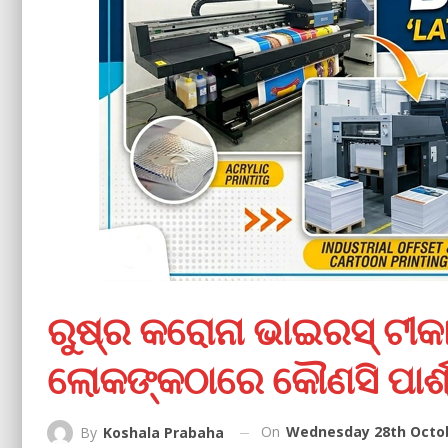
ରୁଷ୍‌ର କରୋନା ଭାଇରସ୍‌ ଟୀକା
ଲୋକଙ୍କଠାରେ କୌଣସି ପାର୍ଶ୍ୱ
On
Wednesday 28th Octob
By
Koshala Prabaha