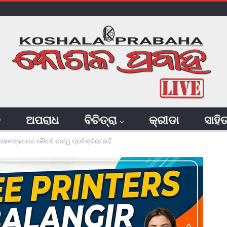
ି
ଅପରାଧ
ବିଚିତ୍ରା
କ୍ରୀଡା
ସାହି
 ଲୋକଙ୍କଠାରେ କୌଣସି ପାର୍ଶ୍ୱ ପ୍ରତିକ୍ରିୟା ନାହିଁ