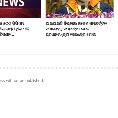
େ ୫୦୦ ପିପିଏମ
ଆଇଆଇଟି ଦିଲ୍ଲୀର ୫୭ତମ ସମାବର୍ତ୍ତନ
ୟ ବାଷ୍ପ ଥିବା ଦାବି
ସମାରୋହକୁ ସମ୍ବୋଧିତ କଲେ
ଳ ବିପଣନ…
ପ୍ରଧାନମନ୍ତ୍ରୀ ନରେନ୍ଦ୍ର ମୋଦୀ
ss will not be published.