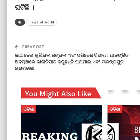
ଘଟିଛି ।
news of world
PREV POST
କଥା ଦେଇ ଭୁଲିଗଲା ଜଙ୍ଗଲ ଏବଂ ପରିବେଶ ବିଭାଗ : ଆତଙ୍କିତ
ଅବସ୍ଥାରେ କାଳାତିପାତ କରୁଛନ୍ତି ଘନାମାଲ ଏବଂ ସାରଙ୍ଗପୁର
ଗ୍ରାମବାସୀ
You Might Also Like
ଓଡିଶା
ଓଡିଶା