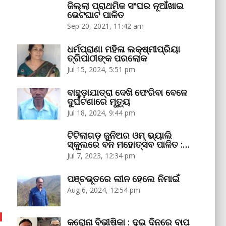
ଜିଲ୍ଲା ପ୍ରାଥମିକ ସଂଘର ନୂଆଁଖାଇ
ଭେଟଘାଟ ପାଳିତ
Sep 20, 2021, 11:42 am
ଧର୍ମପ୍ରାଣା ମହିଳା ଲକ୍ଷ୍ମୀପ୍ରିୟା
ତ୍ରିପାଠୀଙ୍କ ପରଲୋକ
Jul 15, 2024, 5:51 pm
ବାହୁଡ଼ାଯାତ୍ରା ଦେଖି ଫେରିବା ବେଳେ
ଦୁର୍ଘଟଣାରେ ମୃତ୍ୟୁ
Jul 18, 2024, 9:44 pm
ଟିଟିଲାଗଡ଼ ଜୁନିଅର ଓମ୍‌ ଭ୍ୟାଲି
ସ୍କୁଲରେ ବନ ମହୋତ୍ସବ ପାଳିତ :…
Jul 7, 2023, 12:34 pm
ପଞ୍ଚଭୂତରେ ଲୀନ ହେଲେ ନିମାଇଁ
Aug 6, 2024, 12:54 pm
କରୋନା ବିଭୀଷିକା : ଦୁଇ ଦିନରେ ବାପ