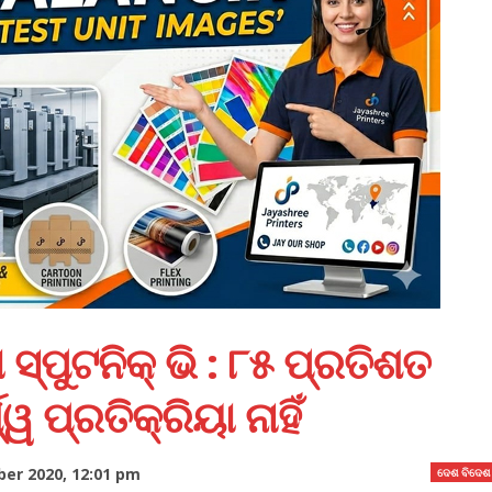
 ସ୍ପୁଟନିକ୍ ଭି : ୮୫ ପ୍ରତିଶତ
 ପ୍ରତିକ୍ରିୟା ନାହିଁ
er 2020, 12:01 pm
ଦେଶ ବିଦେଶ