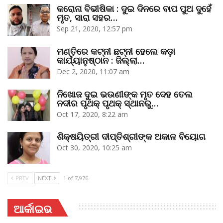
କରୋନା ବିଭୀଷିକା : ଦୁଇ ଦିନରେ ବାପ ପୁଅ ଦୁହେଁ
ମୃତ, ସାରା ସହର…
Sep 21, 2020, 12:57 pm
ମଣ୍ତିରେ କଟ୍‌ନୀ ଛଟ୍‌ନୀ ହେଲେ କଡ଼ା
କାର୍ଯ୍ୟାନୁଷ୍ଠାନ : ଜିଲ୍ଲା…
Dec 2, 2020, 11:07 am
ନିଖୋଜ ଦୁଇ ଭଉଣୀଙ୍କ ମୃତ ଦେହ ତେଲ
ନଦୀର ପୃଥକ୍‌ ପୃଥକ୍‌ ସ୍ଥାନରୁ…
Oct 17, 2020, 8:22 am
ଶିକ୍ଷୟିତ୍ରୀ ଦୀପ୍ତିଶ୍ରୀଙ୍କ ଅକାଳ ବିୟୋଗ
Oct 30, 2020, 10:25 am
PREV
NEXT
1 of 7,976
ଆର୍କାଇଭ