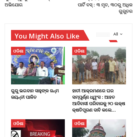
ଅଭିଯୋଗ
ପାର୍ଟି ବସ୍‌ : ୩ ମୃତ, ୩୦ରୁ ଅଧିକ
ଗୁରୁତର
You Might Also Like
All
ଓଡିଶା
ଓଡିଶା
ଗୁରୁ ଭଗବାନ ସାହୁଙ୍କ ଜନ୍ମ
ହାତୀ ଆକ୍ରମଣରେ ଘର
ଜୟନ୍ତୀ ପାଳିତ
ସମ୍ପୂର୍ଣ୍ଣ ଧ୍ୱଂସ : ଆହତ
ଆଦିବାସୀ ପରିବାରକୁ ୨୦ ଲକ୍ଷ
କ୍ଷତିପୂରଣ ଦାବି କଲେ…
ଓଡିଶା
ଓଡିଶା