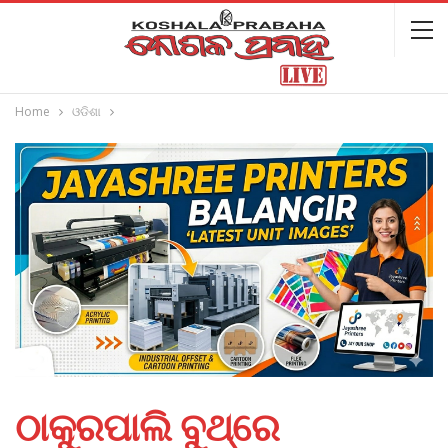
Home
ଓଡିଶା
ଠାକୁରପାଲି ବୁଥ୍‌ରେ