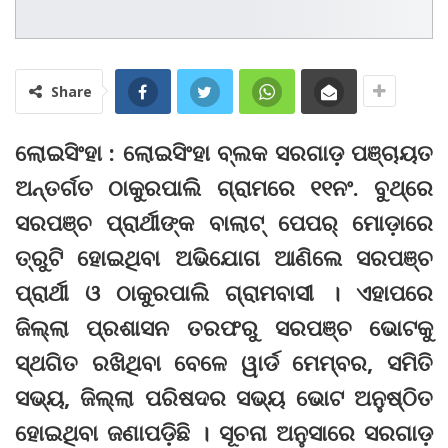
Share
ଲୋଇସିଂହା : ଲୋଇସିଂହା ବ୍ଲକ ସରଗାଡ଼ ପଞ୍ଚାୟତ
ଅନ୍ତର୍ଗତ ଠାକୁରପାଲି ଗ୍ରାମରେ ୧୧ନଂ. ବୁଥ୍‌ରେ
ସରପଞ୍ଚ ପ୍ରାର୍ଥୀଙ୍କ ବାଲାଟ୍‌ ପେପର୍‌ ମୋଡ଼ାରେ
ତ୍ରୁଟି ହୋଇଥିବା ଅଭିଯୋଗ ଆଣିଲେ ସରପଞ୍ଚ
ପ୍ରାର୍ଥୀ ଓ ଠାକୁରପାଲି ଗ୍ରାମବାସୀ । ଏହାପରେ
ଜିଲ୍ଲା ପ୍ରଶାସନ ତରଫରୁ ସରପଞ୍ଚ ଭୋଟକୁ
ସ୍ଥଗିତ ରଖିଥିବା ବେଳେ ୱାର୍ଡ ମେମ୍ବର, ସମିତି
ସଭ୍ୟ, ଜିଲ୍ଲା ପରିଷଦର ସଭ୍ୟ ଭୋଟ ଅନୁଷ୍ଠିତ
ହୋଇଥିବା ଜଣାପଡ଼ିଛି । ସୂଚନା ଅନୁସାରେ ସରଗାଡ଼