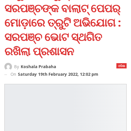
ସରପଞ୍ଚଙ୍କ ବାଲାଟ୍‌ ପେପର୍‌
ମୋଡ଼ାରେ ତ୍ରୁଟି ଅଭିଯୋଗ :
ସରପଞ୍ଚ ଭୋଟ ସ୍ଥଗିତ
ରଖିଲା ପ୍ରଶାସନ
ଓଡିଶା
By
Koshala Prabaha
On
Saturday 19th February 2022, 12:02 pm