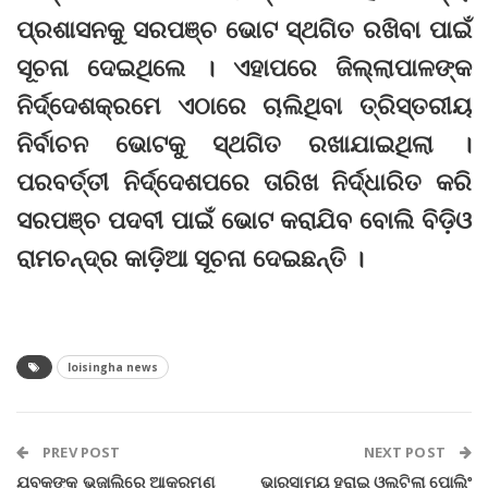
ପ୍ରଶାସନକୁ ସରପଞ୍ଚ ଭୋଟ ସ୍ଥଗିତ ରଖିବା ପାଇଁ
ସୂଚନା ଦେଇଥିଲେ । ଏହାପରେ ଜିଲ୍ଲାପାଳଙ୍କ
ନିର୍ଦ୍ଦେଶକ୍ରମେ ଏଠାରେ ଚାଲିଥିବା ତ୍ରିସ୍ତରୀୟ
ନିର୍ବାଚନ ଭୋଟକୁ ସ୍ଥଗିତ ରଖାଯାଇଥିଲା ।
ପରବର୍ତ୍ତୀ ନିର୍ଦ୍ଦେଶପରେ ତାରିଖ ନିର୍ଦ୍ଧାରିତ କରି
ସରପଞ୍ଚ ପଦବୀ ପାଇଁ ଭୋଟ କରାଯିବ ବୋଲି ବିଡ଼ିଓ
ରାମଚନ୍ଦ୍ର କାଡ଼ିଆ ସୂଚନା ଦେଇଛନ୍ତି ।
loisingha news
PREV POST
NEXT POST
ଯୁବକଙ୍କୁ ଭୁଜାଲିରେ ଆକ୍ରମଣ
ଭାରସାମ୍ୟ ହରାଇ ଓଲଟିଲା ପୋଲିଂ