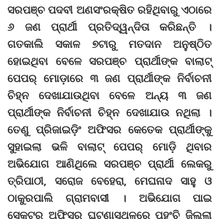
ସରପଞ୍ଚ ପଦବୀ ଅଣସଂରକ୍ଷିତ ରହିଥିବାରୁ ଏଠାରେ
୬ ଜଣ ପ୍ରାର୍ଥୀ ପ୍ରତିଦ୍ୱନ୍ଦିତା କରିଛନ୍ତି ।
ଗତକାଲି ସକାଳ ୭ଟାରୁ ମତଦାନ ଅନୁଷ୍ଠିତ
ହୋଇଥିବା ବେଳେ ସରପଞ୍ଚ ପ୍ରାର୍ଥୀଙ୍କ ବାଲାଟ୍‌
ପେପର୍‌ ମୋଡ଼ାରେ ୩ ଜଣ ପ୍ରାର୍ଥୀଙ୍କ ନିର୍ବାଚନୀ
ଚିହ୍ନ ଦେଖାଯାଉଥିବା ବେଳେ ଅନ୍ୟ ୩ ଜଣ
ପ୍ରାର୍ଥୀଙ୍କ ନିର୍ବାଚନୀ ଚିହ୍ନ ଦେଖାଯାଉ ନଥିଲା ।
ତେଣୁ ପ୍ରିଜାଇଡ଼ିଂ ଅଫିସର କେତେକ ପ୍ରାର୍ଥୀଙ୍କୁ
ସୁହାଇଲା ଭଳି ବାଲାଟ୍‌ ପେପର୍‌ ମୋଡ଼ି ଥିବାର
ଅଭିଯୋଗ ଆଣିଥିଲେ ସରପଞ୍ଚ ପ୍ରାର୍ଥୀ ଲେକରୁ
ତ୍ରିପାଠୀ, ସରୋଜ ବେହେରା, ମେଘନାଦ ସାହୁ ଓ
ଠାକୁରପାଲି ଗ୍ରାମବାସୀ । ଅଭିଯୋଗ ପାଇ
ସେକ୍ଟର ଅଫିସର ଘଟଣାସ୍ଥଳରେ ପହଂଚି ଜିଲ୍ଲା