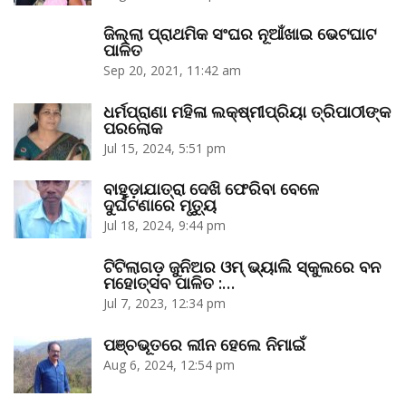
ଜିଲ୍ଲା ପ୍ରାଥମିକ ସଂଘର ନୂଆଁଖାଇ ଭେଟଘାଟ
ପାଳିତ
Sep 20, 2021, 11:42 am
ଧର୍ମପ୍ରାଣା ମହିଳା ଲକ୍ଷ୍ମୀପ୍ରିୟା ତ୍ରିପାଠୀଙ୍କ
ପରଲୋକ
Jul 15, 2024, 5:51 pm
ବାହୁଡ଼ାଯାତ୍ରା ଦେଖି ଫେରିବା ବେଳେ
ଦୁର୍ଘଟଣାରେ ମୃତ୍ୟୁ
Jul 18, 2024, 9:44 pm
ଟିଟିଲାଗଡ଼ ଜୁନିଅର ଓମ୍‌ ଭ୍ୟାଲି ସ୍କୁଲରେ ବନ
ମହୋତ୍ସବ ପାଳିତ :…
Jul 7, 2023, 12:34 pm
ପଞ୍ଚଭୂତରେ ଲୀନ ହେଲେ ନିମାଇଁ
Aug 6, 2024, 12:54 pm