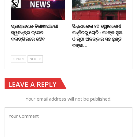
ପ୍ରୟାଗରାଜ-ବିଶାଖାପାଟଣା
ସିନ୍ଧେକେଲା ମା’ ଦ୍ୱାରସେନୀ
ସ୍ୱତନ୍ତ୍ର ଟ୍ରେନ
ମନ୍ଦିରରୁ ଚୋରି : ମା’ଙ୍କ ସୁନା
ବଲାଙ୍ଗିରରେ ରହିବ
ଓ ରୂପା ଅଳଙ୍କାର ସହ ହୁଣ୍ଡି
ଟଙ୍କା…
PREV
NEXT
LEAVE A REPLY
Your email address will not be published.