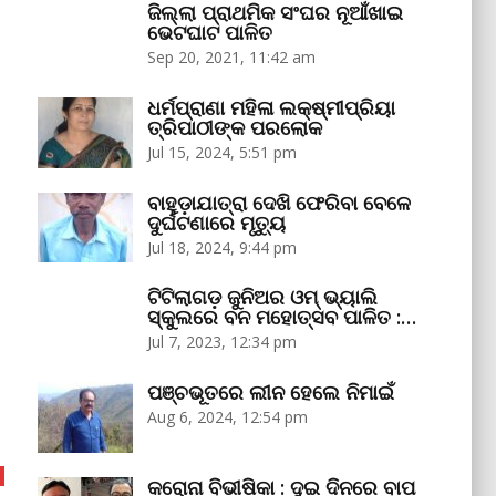
ଜିଲ୍ଲା ପ୍ରାଥମିକ ସଂଘର ନୂଆଁଖାଇ
ଭେଟଘାଟ ପାଳିତ
Sep 20, 2021, 11:42 am
ଧର୍ମପ୍ରାଣା ମହିଳା ଲକ୍ଷ୍ମୀପ୍ରିୟା
ତ୍ରିପାଠୀଙ୍କ ପରଲୋକ
Jul 15, 2024, 5:51 pm
ବାହୁଡ଼ାଯାତ୍ରା ଦେଖି ଫେରିବା ବେଳେ
ଦୁର୍ଘଟଣାରେ ମୃତ୍ୟୁ
Jul 18, 2024, 9:44 pm
ଟିଟିଲାଗଡ଼ ଜୁନିଅର ଓମ୍‌ ଭ୍ୟାଲି
ସ୍କୁଲରେ ବନ ମହୋତ୍ସବ ପାଳିତ :…
Jul 7, 2023, 12:34 pm
ପଞ୍ଚଭୂତରେ ଲୀନ ହେଲେ ନିମାଇଁ
Aug 6, 2024, 12:54 pm
କରୋନା ବିଭୀଷିକା : ଦୁଇ ଦିନରେ ବାପ