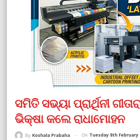
ସମିତି ସଭ୍ୟା ପ୍ରାର୍ଥିନୀ ଗୀ
ଭିକ୍ଷା କଲେ ରାଧାମୋହନ
On
Tuesday 8th February 
By
Koshala Prabaha