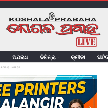
ି
ଅପରାଧ
ବିଚିତ୍ରା
କ୍ରୀଡା
ସାହି
୍ଷା କଲେ ରାଧାମୋହନ