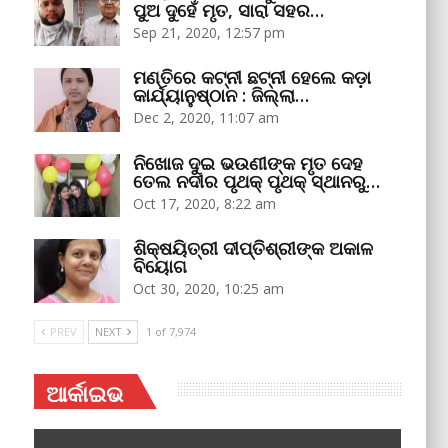
ପୁଅ ଦୁହେଁ ମୃତ, ସାରା ସହର…
Sep 21, 2020, 12:57 pm
ମଣ୍ତିରେ କଟ୍‌ନୀ ଛଟ୍‌ନୀ ହେଲେ କଡ଼ା
କାର୍ଯ୍ୟାନୁଷ୍ଠାନ : ଜିଲ୍ଲା…
Dec 2, 2020, 11:07 am
ନିଖୋଜ ଦୁଇ ଭଉଣୀଙ୍କ ମୃତ ଦେହ
ତେଲ ନଦୀର ପୃଥକ୍‌ ପୃଥକ୍‌ ସ୍ଥାନରୁ…
Oct 17, 2020, 8:22 am
ଶିକ୍ଷୟିତ୍ରୀ ଦୀପ୍ତିଶ୍ରୀଙ୍କ ଅକାଳ
ବିୟୋଗ
Oct 30, 2020, 10:25 am
PREV
NEXT
1 of 7,974
ଆର୍କାଇଭ