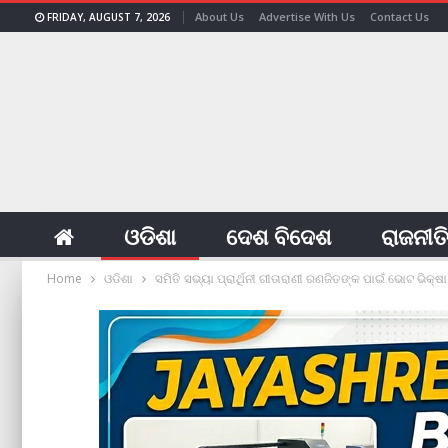
About Us
Advertise With Us
Contact Us
FRIDAY, AUGUST 7, 2026
ଓଡିଶା
ଦେଶ ବିଦେଶ
ରାଜନୀତ
Home
ଓଡିଶା
ସମିତି ସଭ୍ୟା ପ୍ରାର୍ଥିନୀ ଗୀତାରାଣୀ ରଣଜିତଙ୍କ ପାଇଁ ଭୋଟ ଭିକ