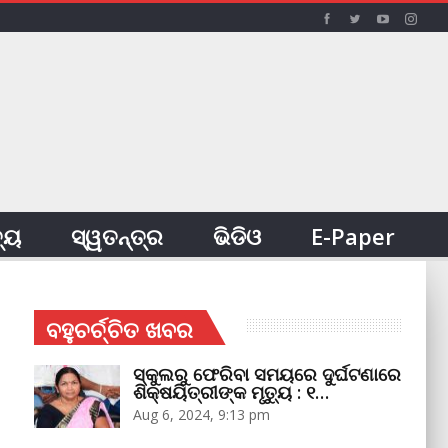
ତ୍ୟ
ସ୍ୱତନ୍ତ୍ର
ଭିଡିଓ
E-Paper
ବହୁଚର୍ଚ୍ଚିତ ଖବର
ସ୍କୁଲରୁ ଫେରିବା ସମୟରେ ଦୁର୍ଘଟଣାରେ
ଶିକ୍ଷୟିତ୍ରୀଙ୍କ ମୃତ୍ୟୁ : ୧…
Aug 6, 2024, 9:13 pm