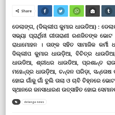
Share
ଡେଲାଙ୍ଗ, (ଦିଲ୍ଲୀପ କୁମାର ଧାଉଡିଆ) : ଡେଲା
ସଭ୍ୟା ପ୍ରାର୍ଥିନୀ ଗୀତାରାଣୀ ରଣଜିତଙ୍କ ଭୋ
ରାଧାମୋହନ । ତାଙ୍କ ସହିତ ସାମାଜିକ କର୍ମୀ ଧ
ଦିଲ୍ଲୀପ କୁମାର ଧାଉଡ଼ିଆ, ବିଚିତ୍ର ଧାଉଡିଆ,
ଧାଉଡିଆ, ଶ୍ରୀଧର ଧାଉଡିଆ, ପ୍ରଶାନ୍ତ ରାଉ
ମହେନ୍ଦ୍ର ଧାଉଡ଼ିଆ, ଚନ୍ଦନ ପରିଡ଼ା, ସନ୍ତୋଷ
ହୋଇ ଗାଁକୁ ଗାଁ ବୁଲି ତାଲା ଓ ଚାବି ଚିହ୍ନରେ ଭ
ସ୍ଥାନରେ ଜନସାଧାରଣ ଉତ୍ସାହିତ ହୋଇ ସେମାନଙ୍କୁ
delanga news