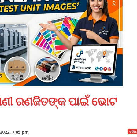
ତାରାଣୀ ରଣଜିତଙ୍କ ପାଇଁ ଭୋଟ
2022, 7:05 pm
ଓଡିଶା