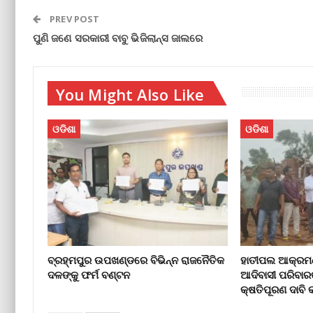
PREV POST
ପୁଣି ଜଣେ ସରକାରୀ ବାବୁ ଭିଜିଲାନ୍ସ ଜାଲରେ
You Might Also Like
ଓଡିଶା
ଓଡିଶା
ବ୍ରହ୍ମପୁର ଉପଖଣ୍ଡରେ ବିଭିନ୍ନ ରାଜନୈତିକ
ହାତୀପଲ ଆକ୍ରମଣ
ଦଳଙ୍କୁ ଫର୍ମ ବଣ୍ଟନ
ଆଦିବାସୀ ପରିବାର
କ୍ଷତିପୂରଣ ଦାବ