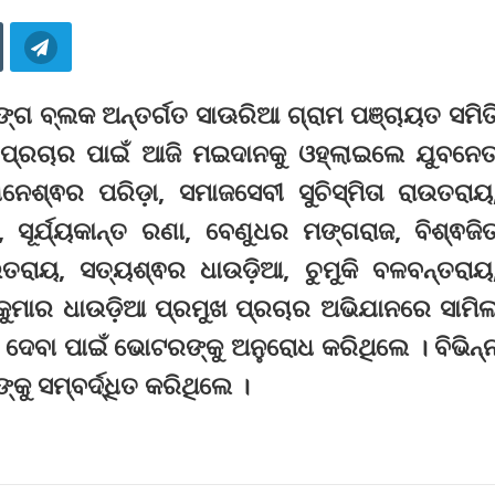
ଙ୍ଗ ବ୍ଲକ ଅନ୍ତର୍ଗତ ସାଊରିଆ ଗ୍ରାମ ପଞ୍ଚାୟତ ସମିତ
ଟ ପ୍ରଚାର ପାଇଁ ଆଜି ମଇଦାନକୁ ଓହ୍ଲାଇଲେ ଯୁବନେତ
ନେଶ୍ଵର ପରିଡ଼ା, ସମାଜସେବୀ ସୁଚିସ୍ମିତା ରାଉତରାୟ
 ସୂର୍ଯ୍ୟକାନ୍ତ ରଣା, ବେଣୁଧର ମଙ୍ଗରାଜ, ବିଶ୍ଵଜି
ତରାୟ, ସତ୍ୟଶ୍ଵର ଧାଉଡ଼ିଆ, ଚୁମୁକି ବଳବନ୍ତରାୟ
 କୁମାର ଧାଉଡ଼ିଆ ପ୍ରମୁଖ ପ୍ରଚାର ଅଭିଯାନରେ ସାମି
ୋଟ ଦେବା ପାଇଁ ଭୋଟରଙ୍କୁ ଅନୁରୋଧ କରିଥିଲେ । ବିଭିନ୍
 ସମ୍ବର୍ଦ୍ଧିତ କରିଥିଲେ ।