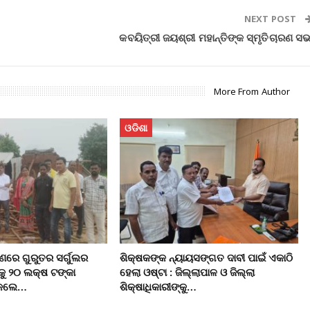
NEXT POST
କବୟିତ୍ରୀ ଜୟଶ୍ରୀ ମହାନ୍ତିଙ୍କ ସ୍ମୃତିଚାରଣ ସଭ
More From Author
ଓଡିଶା
ରେ ଗୁରୁତର ସର୍ଗୁଲର
ଶିକ୍ଷକଙ୍କ ନ୍ୟାୟସଙ୍ଗତ ଦାବୀ ପାଇଁ ଏକାଠି
କୁ ୨୦ ଲକ୍ଷ ଟଙ୍କା
ହେଲା ଓଷ୍ଟା : ଜିଲ୍ଲାପାଳ ଓ ଜିଲ୍ଲା
ି କଲେ…
ଶିକ୍ଷାଧିକାରୀଙ୍କୁ…