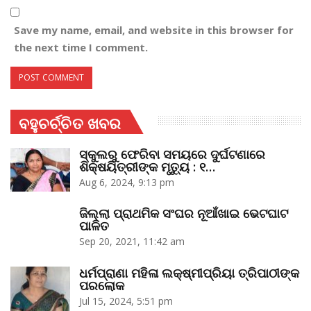
Save my name, email, and website in this browser for
the next time I comment.
ବହୁଚର୍ଚ୍ଚିତ ଖବର
ସ୍କୁଲରୁ ଫେରିବା ସମୟରେ ଦୁର୍ଘଟଣାରେ
ଶିକ୍ଷୟିତ୍ରୀଙ୍କ ମୃତ୍ୟୁ : ୧…
Aug 6, 2024, 9:13 pm
ଜିଲ୍ଲା ପ୍ରାଥମିକ ସଂଘର ନୂଆଁଖାଇ ଭେଟଘାଟ
ପାଳିତ
Sep 20, 2021, 11:42 am
ଧର୍ମପ୍ରାଣା ମହିଳା ଲକ୍ଷ୍ମୀପ୍ରିୟା ତ୍ରିପାଠୀଙ୍କ
ପରଲୋକ
Jul 15, 2024, 5:51 pm