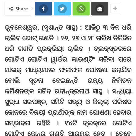
Share
ଭୁବନେଶ୍ୱର, (ସୁଶାନ୍ତ ସାହୁ) : ଆଜିଠୁ ୩ ଦିନ ଧରି
ଚାଲିବ ଭୋଟ୍‌ ଗଣତି । ୨୬, ୨୭ ଓ ୨୮ ତାରିଖ ତିନିଦିନ
ଧରି ଗଣତି ପ୍ରକ୍ରିୟା ଚାଲିବ । ବ୍ଲକ୍‌ସ୍ତରରେ
ଗୋଟିଏ ଗୋଟିଏ ୱାର୍ଡର କାଉଣ୍ଟିଂ ସରିବା ପରେ
ମାଇକ୍‌ ମାଧ୍ୟମରେ ଫଳାଫଳ ଘୋଷଣା କରାଯିବ
ବୋଲି ସୂଚନା ଦେଇଛନ୍ତି ରାଜ୍ୟ ନିର୍ବାଚନ
କମିଶନଙ୍କ ସଚିବ ରବୀନ୍ଦ୍ରନାଥ ସାହୁ । ସନ୍ଧ୍ୟା
ସୁଦ୍ଧା ସରପଞ୍ଚ, ସମିତି ସଭ୍ୟ ଓ ଜିଲ୍ଲା ପରିଷଦ
ଜୋନରେ ବିଜୟୀ ପ୍ରାର୍ଥୀଙ୍କ ନାମ ଘୋଷଣା ହେବାର
ସମ୍ଭାବନା ରହିଛି । ୧୪ଟି ବ୍ଲକ୍‌ରେ ଗୋଟିଏ
ଗୋଟିଏ ଜୋନ୍‌ର ଗଣତି ଆରମ୍ଭ ହେବ । ତେବେ