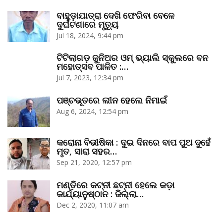
ବାହୁଡ଼ାଯାତ୍ରା ଦେଖି ଫେରିବା ବେଳେ
ଦୁର୍ଘଟଣାରେ ମୃତ୍ୟୁ
Jul 18, 2024, 9:44 pm
ଟିଟିଲାଗଡ଼ ଜୁନିଅର ଓମ୍‌ ଭ୍ୟାଲି ସ୍କୁଲରେ ବନ
ମହୋତ୍ସବ ପାଳିତ :…
Jul 7, 2023, 12:34 pm
ପଞ୍ଚଭୂତରେ ଲୀନ ହେଲେ ନିମାଇଁ
Aug 6, 2024, 12:54 pm
କରୋନା ବିଭୀଷିକା : ଦୁଇ ଦିନରେ ବାପ ପୁଅ ଦୁହେଁ
ମୃତ, ସାରା ସହର…
Sep 21, 2020, 12:57 pm
ମଣ୍ତିରେ କଟ୍‌ନୀ ଛଟ୍‌ନୀ ହେଲେ କଡ଼ା
କାର୍ଯ୍ୟାନୁଷ୍ଠାନ : ଜିଲ୍ଲା…
Dec 2, 2020, 11:07 am