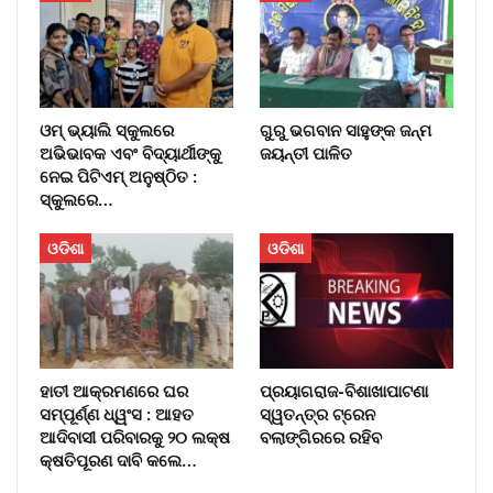
ଓମ୍‌ ଭ୍ୟାଲି ସ୍କୁଲରେ
ଗୁରୁ ଭଗବାନ ସାହୁଙ୍କ ଜନ୍ମ
ଅଭିଭାବକ ଏବଂ ବିଦ୍ୟାର୍ଥୀଙ୍କୁ
ଜୟନ୍ତୀ ପାଳିତ
ନେଇ ପିଟିଏମ୍‌ ଅନୁଷ୍ଠିତ :
ସ୍କୁଲରେ…
ଓଡିଶା
ଓଡିଶା
ହାତୀ ଆକ୍ରମଣରେ ଘର
ପ୍ରୟାଗରାଜ-ବିଶାଖାପାଟଣା
ସମ୍ପୂର୍ଣ୍ଣ ଧ୍ୱଂସ : ଆହତ
ସ୍ୱତନ୍ତ୍ର ଟ୍ରେନ
ଆଦିବାସୀ ପରିବାରକୁ ୨୦ ଲକ୍ଷ
ବଲାଙ୍ଗିରରେ ରହିବ
କ୍ଷତିପୂରଣ ଦାବି କଲେ…