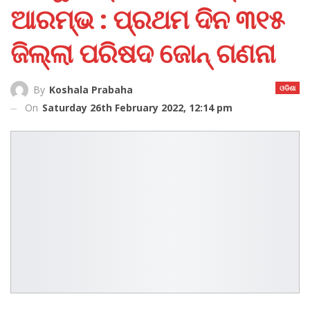
ଆରମ୍ଭ : ପ୍ରଥମ ଦିନ ୩୧୫
ଜିଲ୍ଲା ପରିଷଦ ଜୋନ୍‌ ଗଣନା
ଓଡିଶା
By
Koshala Prabaha
On
Saturday 26th February 2022, 12:14 pm