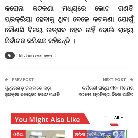
କରୋନା କଟକଣା ମଧ୍ୟରେ ଭୋଟ ଗଣତି
ପ୍ରକ୍ରିୟା ହେବାକୁ ଥିବା ବେଳେ କଟକଣା ଯୋଗୁଁ
କୌଣସି ବିଜୟ ଉତ୍ସବ ହେବ ନାହିଁ ବୋଲି ରାଜ୍ୟ
ନିର୍ବାଚନ କମିଶନ କହିଛନ୍ତି ।
bhubaneswar news
PREV POST
NEXT POST
ସୁନ୍ଦରଗଡ଼ ଜିଲ୍ଲାରେ କଡ଼ା
କର୍ମଚାରୀ ରାଜ୍ୟ ବୀମା ନିଗମର
ସୁରକ୍ଷା ବଳୟରେ ଭୋଟ ଗଣତି
୭୦ତମ ପ୍ରତିଷ୍ଠା ଦିବସ ପାଳିତ
You Might Also Like
All
ଓଡିଶା
ଓଡିଶା