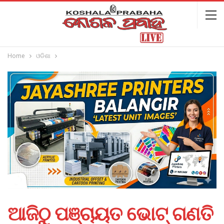
Home
ଓଡିଶା
ଆଜିଠୁ ପଞ୍ଚାୟତ ଭୋଟ୍‌ ଗଣତି