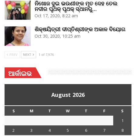
ନିଖୋଜ ଦୁଇ ଭଉଣୀଙ୍କ ମୃତ ଦେହ ତେଲ
ନଦୀର ପୃଥକ୍‌ ପୃଥକ୍‌ ସ୍ଥାନରୁ…
Oct 17, 2020, 8:22 am
ଶିକ୍ଷୟିତ୍ରୀ ଦୀପ୍ତିଶ୍ରୀଙ୍କ ଅକାଳ ବିୟୋଗ
Oct 30, 2020, 10:25 am
PREV
NEXT
1 of 7,976
ଆର୍କାଇଭ
August 2026
S
M
T
W
T
F
S
1
2
3
4
5
6
7
8