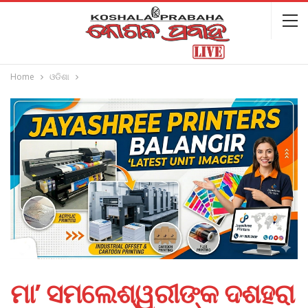
Home
ଓଡିଶା
ମା’ ସମଲେଶ୍ୱରୀଙ୍କ ଦଶହରା