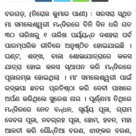
ବରଗଡ଼, (ନିରୋଜ କୁମାର ପାଣୀ) : ସରସରା ସ୍ଥିତ
ମା ସମଲେଶ୍ୱରୀ ମନ୍ଦିରରେ ତିନି ଦିନ ଧରି ଗତ
୩୦ ତାରିଖରୁ ୧ ତାରିଖ ପର୍ୟ୍ୟନ୍ତ ଦଶହରା ପର୍ବ
ପାରମ୍ପରିକ ରୀତିରେ ଅନୁଷ୍ଠିତ ହୋଇଯାଇଛି ।
ଘଣ୍ଟ, ଶଙ୍ଖ, ବାଜା ଶୋଭାଯାତ୍ରାରେ କଳସ
ଯାତ୍ରା ହୋଇ କଳସ ସ୍ଥାପନ କରି ମନ୍ଦିରରେ
ପୂଜାରମ୍ଭ ହୋଇଥିଲା । ମା’ ସମଲେଶ୍ୱରୀ ପାଇଁ
ରଦ୍ଭପା ଛତର ପ୍ରତିଷ୍ଠା କରି ଦେବୀ ପାଖରେ
ଅର୍ପଣ କରିଥିଲେ ସୁରେଶ ନାଗ । ପୂର୍ଣ୍ଣମା ତିଥିରେ
ମନ୍ଦିରରେ ନେତ ବନ୍ଧନ, ସୂର୍ୟ୍ୟ ପୂଜା, ଗ୍ରାମ
ଦେବତା ପୂଜା, ନବଗ୍ରହ ପୂଜା, ହୋମ, ହବନ, ମହା
ଆଳତୀ କରି ଗୌନ୍ତିଆ ବରଣ, ଝାଙ୍କର ବରଣ,