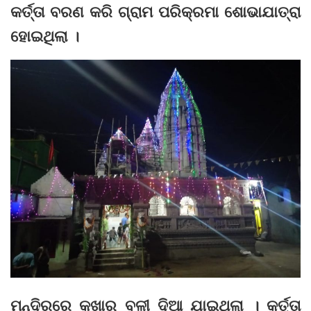
କର୍ତ୍ତା ବରଣ କରି ଗ୍ରାମ ପରିକ୍ରମା ଶୋଭାଯାତ୍ରା
ହୋଇଥିଲା ।
ମନ୍ଦିରରେ କଖାରୁ ବଳୀ ଦିଆ ଯାଇଥିଲା । କର୍ତ୍ତା