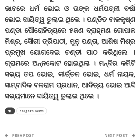
ଭାବରେ ଧର୍ମ ଭୋଇ ଓ ତାଙ୍କ ଧର୍ମପତ୍ନୀ ବର୍ଷା
ଭୋଇ ଦାୟିତ୍ୱ ତୁଲାଇ ଥିଲେ । ପଣ୍ଡିତ ବାଳକୃଷ୍ଣ
ପଣ୍ଡା ପୌରୋହିତ୍ୟରେ ୫ଜଣ ବ୍ରାହ୍ମଣ ଗୋପାଳ
ମିଶ୍ର, ସୌରୀ ତ୍ରିପାଠୀ, ମୁନୁ ପଣ୍ତା, ଆଶିଷ ମିଶ୍ର
ପ୍ରମୁଖ ଯୋଗଦେଇ ଚଣ୍ତୀ ପାଠ କରିଥିଲେ ।
ଗ୍ରାମରେ ଅନ୍ନକୋଟ ହୋଇଥିଲା । ମନ୍ଦିର କମିଟି
ସଭ୍ୟ ତପ ଭୋଇ, କୀର୍ତ୍ତନ ଭୋଇ, ଧର୍ମ ନାୟକ,
ସାମ୍ବାଦିକ ବଳରାମ ପ୍ରଧାନ, ଆଦିତ୍ୟ ଭୋଇ ଆଦି
ସଭ୍ୟମାନେ ଦାୟିତ୍ୱ ତୁଲାଇ ଥିଲେ ।
bargarh news
PREV POST
NEXT POST