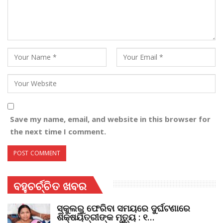
Save my name, email, and website in this browser for
the next time I comment.
ବହୁଚର୍ଚ୍ଚିତ ଖବର
ସ୍କୁଲରୁ ଫେରିବା ସମୟରେ ଦୁର୍ଘଟଣାରେ
ଶିକ୍ଷୟିତ୍ରୀଙ୍କ ମୃତ୍ୟୁ : ୧…