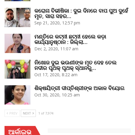
କରୋନା ବିଭୀଷିକା : ଦୁଇ ଦିନରେ ବାପ ପୁଅ ଦୁହେଁ
ମୃତ, ସାରା ସହର…
Sep 21, 2020, 12:57 pm
ମଣ୍ତିରେ କଟ୍‌ନୀ ଛଟ୍‌ନୀ ହେଲେ କଡ଼ା
କାର୍ଯ୍ୟାନୁଷ୍ଠାନ : ଜିଲ୍ଲା…
Dec 2, 2020, 11:07 am
ନିଖୋଜ ଦୁଇ ଭଉଣୀଙ୍କ ମୃତ ଦେହ ତେଲ
ନଦୀର ପୃଥକ୍‌ ପୃଥକ୍‌ ସ୍ଥାନରୁ…
Oct 17, 2020, 8:22 am
ଶିକ୍ଷୟିତ୍ରୀ ଦୀପ୍ତିଶ୍ରୀଙ୍କ ଅକାଳ ବିୟୋଗ
Oct 30, 2020, 10:25 am
PREV
NEXT
1 of 7,974
ଆର୍କାଇଭ