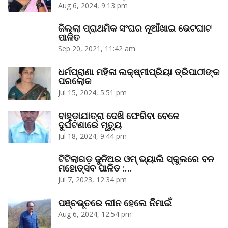
Aug 6, 2024, 9:13 pm
ଜିଲ୍ଲା ପ୍ରାଥମିକ ସଂଘର ନୂଆଁଖାଇ ଭେଟଘାଟ
ପାଳିତ
Sep 20, 2021, 11:42 am
ଧର୍ମପ୍ରାଣା ମହିଳା ଲକ୍ଷ୍ମୀପ୍ରିୟା ତ୍ରିପାଠୀଙ୍କ
ପରଲୋକ
Jul 15, 2024, 5:51 pm
ବାହୁଡ଼ାଯାତ୍ରା ଦେଖି ଫେରିବା ବେଳେ
ଦୁର୍ଘଟଣାରେ ମୃତ୍ୟୁ
Jul 18, 2024, 9:44 pm
ଟିଟିଲାଗଡ଼ ଜୁନିଅର ଓମ୍‌ ଭ୍ୟାଲି ସ୍କୁଲରେ ବନ
ମହୋତ୍ସବ ପାଳିତ :…
Jul 7, 2023, 12:34 pm
ପଞ୍ଚଭୂତରେ ଲୀନ ହେଲେ ନିମାଇଁ
Aug 6, 2024, 12:54 pm