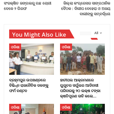
ସଂରକ୍ଷିତ ଜଙ୍ଗଲରୁ ଗଛ ଚୋରୀ
ଜିଲ୍ଲା କଂଗ୍ରେସର ସାଙ୍ଗଠାନିକ
ବେଳେ ୨ ଗିରଫ
ବୈଠକ : ଦିଲୀପ ବେହେରା ଓ ଅଜୟ
ବାଲୀଙ୍କୁ ସମ୍ବର୍ଦ୍ଧନା
You Might Also Like
All
ଓଡିଶା
ଓଡିଶା
ବ୍ରହ୍ମପୁର ଉପଖଣ୍ଡରେ
ହାତୀପଲ ଆକ୍ରମଣରେ
ବିଭିନ୍ନ ରାଜନୈତିକ ଦଳଙ୍କୁ
ଗୁରୁତର ସର୍ଗୁଲର ଆଦିବାସୀ
ଫର୍ମ ବଣ୍ଟନ
ପରିବାରକୁ ୨୦ ଲକ୍ଷ ଟଙ୍କା
କ୍ଷତିପୂରଣ ଦାବି କଲେ…
ଓଡିଶା
ଓଡିଶା