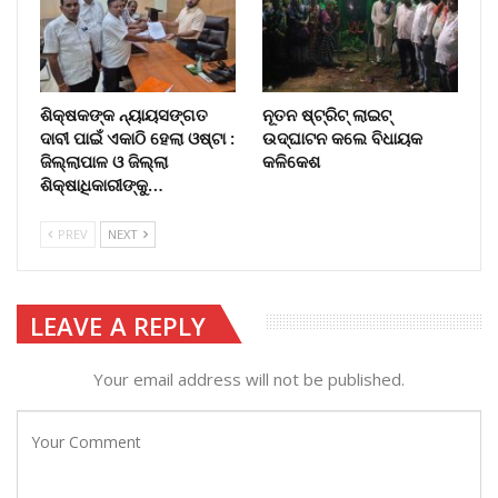
ଶିକ୍ଷକଙ୍କ ନ୍ୟାୟସଙ୍ଗତ
ନୂତନ ଷ୍ଟ୍ରିଟ୍ ଲାଇଟ୍‌
ଦାବୀ ପାଇଁ ଏକାଠି ହେଲା ଓଷ୍ଟା :
ଉଦ୍‌ଘାଟନ କଲେ ବିଧାୟକ
ଜିଲ୍ଲାପାଳ ଓ ଜିଲ୍ଲା
କଳିକେଶ
ଶିକ୍ଷାଧିକାରୀଙ୍କୁ…
PREV
NEXT
LEAVE A REPLY
Your email address will not be published.