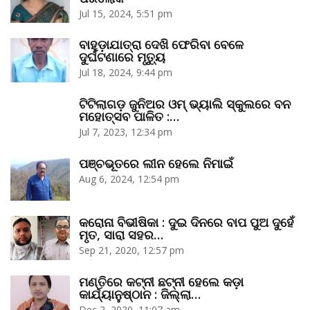
Jul 15, 2024, 5:51 pm
ବାହୁଡ଼ାଯାତ୍ରା ଦେଖି ଫେରିବା ବେଳେ
ଦୁର୍ଘଟଣାରେ ମୃତ୍ୟୁ
Jul 18, 2024, 9:44 pm
ଟିଟିଲାଗଡ଼ ଜୁନିଅର ଓମ୍‌ ଭ୍ୟାଲି ସ୍କୁଲରେ ବନ
ମହୋତ୍ସବ ପାଳିତ :…
Jul 7, 2023, 12:34 pm
ପଞ୍ଚଭୂତରେ ଲୀନ ହେଲେ ନିମାଇଁ
Aug 6, 2024, 12:54 pm
କରୋନା ବିଭୀଷିକା : ଦୁଇ ଦିନରେ ବାପ ପୁଅ ଦୁହେଁ
ମୃତ, ସାରା ସହର…
Sep 21, 2020, 12:57 pm
ମଣ୍ତିରେ କଟ୍‌ନୀ ଛଟ୍‌ନୀ ହେଲେ କଡ଼ା
କାର୍ଯ୍ୟାନୁଷ୍ଠାନ : ଜିଲ୍ଲା…
Dec 2, 2020, 11:07 am