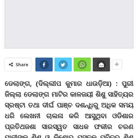
Share
ଡେଲାଙ୍ଗ, (ଦିଲ୍ଲୀପ କୁମାର ଧାଉଡ଼ିଆ) : ପୁରୀ
ଜିଲ୍ଲା ଡେଲାଙ୍ଗ ମାଟିର କାଳଜୟୀ ଶିଶୁ ସାହିତ୍ୟର
ସ୍ରଷ୍ଟା ତଥା ଦୀର୍ଘ ପାଞ୍ଚ ଦଶନ୍ଧିରୁ ଅଧିକ ସମୟ
ଧରି ଲେଖନୀ ଚାଲନା କରି ଆସୁଥିବା ଓଡିଶାର
ପ୍ରତିଥଜଶା ସାରସ୍ୱତ ସାଧକ ଫକୀର ଚରଣ
ପାଢ଼ୀଙ୍କ ଶିଶୁ ଓ କିଶୋର ପୁସ୍ତକ ପବିତ୍ର ଶିଶୁ