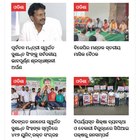
ଓଡିଶା
ଓଡିଶା
ପୂର୍ବତନ ମନ୍ତ୍ରୀ ସ୍ୱର୍ଗତ
ବିଜେପିର ମଣ୍ଡଳ ସ୍ତରୀୟ
ସୁଶାନ୍ତ ସିଂଙ୍କୁ ସର୍ବଦଳୀୟ
ମାସିକ ବୈଠକ
ଭାବପୂର୍ଣ୍ଣ ଶ୍ରଦ୍ଧାଞ୍ଜଳୀ
ଅର୍ପଣ
ଓଡିଶା
ଓଡିଶା
ଦିବଙ୍ଗତ ଜନନେତା ସ୍ୱର୍ଗତ
ବିପର୍ଯ୍ୟସ୍ତ ଶିକ୍ଷା ବ୍ୟବସ୍ଥା
ସୁଶାନ୍ତ ସିଂହଙ୍କ ସ୍ମୃତିରେ
ଓ ବେକାରୀ ବିରୁଦ୍ଧରେ ସିପିଆଇ
୪୧୭ ୟୁନିଟ୍ ରକ୍ତ ସଂଗ୍ରହ
ପକ୍ଷରୁ ଜନସମ୍ପର୍କ