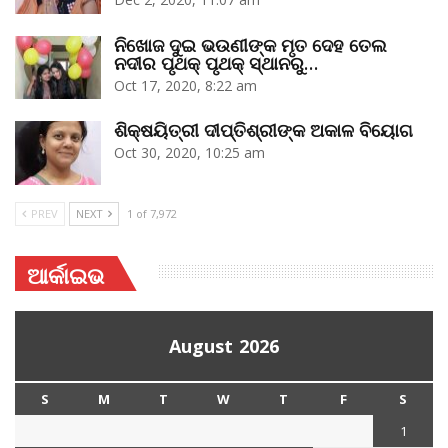
ନିଖୋଜ ଦୁଇ ଭଉଣୀଙ୍କ ମୃତ ଦେହ ତେଲ
ନଦୀର ପୃଥକ୍‌ ପୃଥକ୍‌ ସ୍ଥାନରୁ…
Oct 17, 2020, 8:22 am
ଶିକ୍ଷୟିତ୍ରୀ ଦୀପ୍ତିଶ୍ରୀଙ୍କ ଅକାଳ ବିୟୋଗ
Oct 30, 2020, 10:25 am
PREV
NEXT
1 of 7,972
ଆର୍କାଇଭ
August 2026
S
M
T
W
T
F
S
1