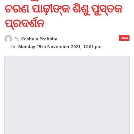
ଚରଣ ପାଢ଼ୀଙ୍କ ଶିଶୁ ପୁସ୍ତକ
ପ୍ରଦର୍ଶନ
ଓଡିଶା
By
Koshala Prabaha
On
Monday 15th November 2021, 12:01 pm