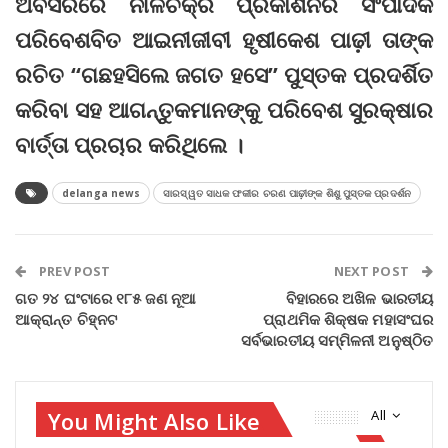
ଅବସରରେ ନୀଳଚକ୍ର ପ୍ରକାଶନର ସଂପାଦକ
ପରିବେଶବିତ ଆଇନୀଜୀବୀ ହୃଷୀକେଶ ପାଢ଼ୀ ତାଙ୍କ
ରଚିତ “ଗଛହସିଲେ ଜଗତ ହସେ” ପୁସ୍ତକ ପ୍ରଦର୍ଶିତ
କରିବା ସହ ଆଗନ୍ତୁକମାନଙ୍କୁ ପରିବେଶ ସୁରକ୍ଷାର
ବାର୍ତ୍ତା ପ୍ରଚାର କରିଥିଲେ ।
delanga news
ସାରସ୍ୱତ ସାଧକ ଫକୀର ଚରଣ ପାଢ଼ୀଙ୍କ ଶିଶୁ ପୁସ୍ତକ ପ୍ରଦର୍ଶନ
PREV POST
NEXT POST
ଗତ ୨୪ ଘଂଟାରେ ୧୮୫ ଜଣ ନୂଆ
ବିହାରରେ ଅଖିଳ ଭାରତୀୟ
ଆକ୍ରାନ୍ତ ଚିହ୍ନଟ
ପ୍ରାଥମିକ ଶିକ୍ଷକ ମହାସଂଘର
ସର୍ବଭାରତୀୟ ସମ୍ମିଳନୀ ଅନୁଷ୍ଠିତ
You Might Also Like
All