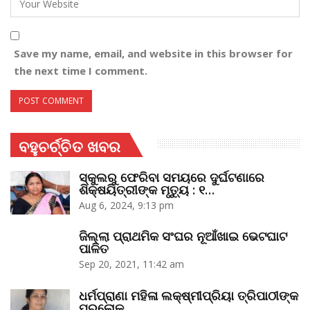
Save my name, email, and website in this browser for
the next time I comment.
ବହୁଚର୍ଚ୍ଚିତ ଖବର
ସ୍କୁଲରୁ ଫେରିବା ସମୟରେ ଦୁର୍ଘଟଣାରେ
ଶିକ୍ଷୟିତ୍ରୀଙ୍କ ମୃତ୍ୟୁ : ୧…
Aug 6, 2024, 9:13 pm
ଜିଲ୍ଲା ପ୍ରାଥମିକ ସଂଘର ନୂଆଁଖାଇ ଭେଟଘାଟ
ପାଳିତ
Sep 20, 2021, 11:42 am
ଧର୍ମପ୍ରାଣା ମହିଳା ଲକ୍ଷ୍ମୀପ୍ରିୟା ତ୍ରିପାଠୀଙ୍କ
ପରଲୋକ