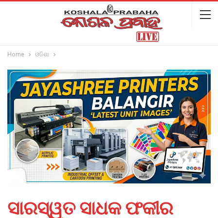
Home
ଓଡିଶା
ସାରସ୍ୱତ ସାଧକ ଫକୀର