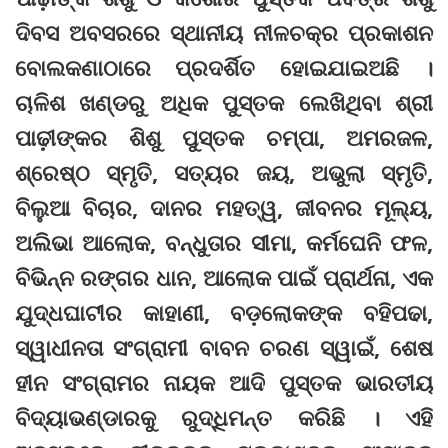
ଦିବସ ଅବସରରେ ସ୍ଥାନୀୟ ନୀଳଚକ୍ର ପ୍ରକାଶନ
ବୋଲକଣାଠାରେ ପ୍ରଦର୍ଶିତ ହୋଇଯାଇଅଛି ।
ଚାଳିଶ ଖଣ୍ଡରୁ ଅଧିକ ପୁସ୍ତକ ଲେଖିଥିବା ଶ୍ରୀ
ପାଢ଼ୀଙ୍କର ଶିଶୁ ପୁସ୍ତକ ଚମ୍ପା, ଅମରଜଳ,
ଶ୍ରେଷ୍ଠ ସ୍ମୃତି, ସତ୍ୟର ଜୟ, ଅଭୁଲା ସ୍ମୃତି,
ବିଲୁଆ ବିଚାର, ଦାନର ମହତ୍ୱ, ଜୀବନର ମୂଲ୍ୟ,
ଅଲିଭା ଆଲୋକ, ବନ୍ଧୁତାର ସୀମା, କର୍ମଘେନି ଫଳ,
ବିଭିନ୍ନ ରଙ୍ଗର ଧାନ, ଆଲୋକ ପାଇଁ ପ୍ରାର୍ଥନା, ଏକ
ଯୁଦ୍ଧଘାଟୀର କାହାଣୀ, ବଡ଼ଲୋକଙ୍କ ବହିପଢା,
ସ୍ୱାଧୀନତା ସଂଗ୍ରାମୀ ବାବନ ଚରଣ ସ୍ୱାଇଁ, ଶେଷ
ହୀନ ସଂଗ୍ରାମର ନାୟକ ଆଦି ପୁସ୍ତକ ଭାରତୀୟ
ବିଦ୍ୟାଭଣ୍ଡାରକୁ ରୁଦ୍ଧିମନ୍ତ କରିଛି । ଏହି